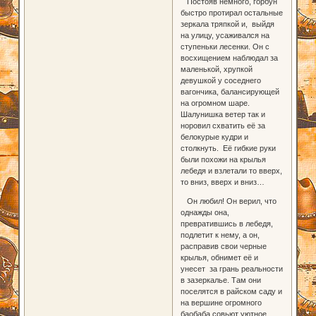
Постояв немного, горбун
быстро протирал остальные
зеркала тряпкой и, выйдя
на улицу, усаживался на
ступеньки лесенки. Он с
восхищением наблюдал за
маленькой, хрупкой
девушкой у соседнего
вагончика, балансирующей
на огромном шаре.
Шалунишка ветер так и
норовил схватить её за
белокурые кудри и
столкнуть. Её гибкие руки
были похожи на крылья
лебедя и взлетали то вверх,
то вниз, вверх и вниз…
Он любил! Он верил, что
однажды она,
превратившись в лебедя,
подлетит к нему, а он,
расправив свои черные
крылья, обнимет её и
унесет за грань реальности
в зазеркалье. Там они
поселятся в райском саду и
на вершине огромного
баобаба совьют уютное