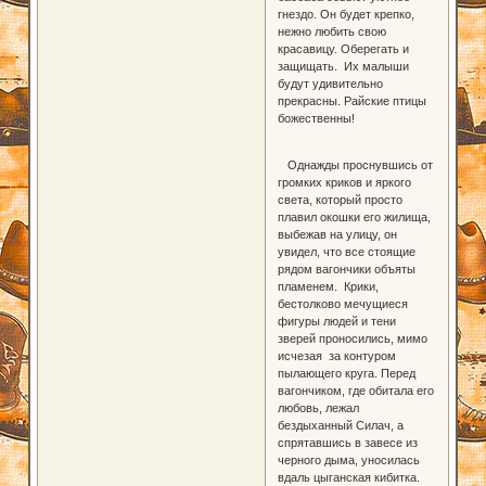
гнездо. Он будет крепко,
нежно любить свою
красавицу. Оберегать и
защищать. Их малыши
будут удивительно
прекрасны. Райские птицы
божественны!
Однажды проснувшись от
громких криков и яркого
света, который просто
плавил окошки его жилища,
выбежав на улицу, он
увидел, что все стоящие
рядом вагончики объяты
пламенем. Крики,
бестолково мечущиеся
фигуры людей и тени
зверей проносились, мимо
исчезая за контуром
пылающего круга. Перед
вагончиком, где обитала его
любовь, лежал
бездыханный Силач, а
спрятавшись в завесе из
черного дыма, уносилась
вдаль цыганская кибитка.