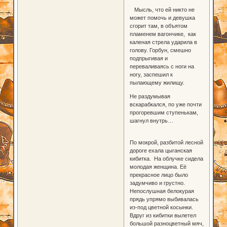
Мысль, что ей никто не
может помочь и девушка
сгорит там, в объятом
пламенем вагончике, как
каленая стрела ударила в
голову. Горбун, смешно
подпрыгивая и
переваливаясь с ноги на
ногу, заспешил к
пылающему жилищу.
Не раздумывая
вскарабкался, по уже почти
прогоревшим ступенькам,
шагнул внутрь…
По мокрой, разбитой лесной
дороге ехала цыганская
кибитка. На облучке сидела
молодая женщина. Её
прекрасное лицо было
задумчиво и грустно.
Непослушная белокурая
прядь упрямо выбивалась
из-под цветной косынки.
Вдруг из кибитки вылетел
большой разноцветный мяч,