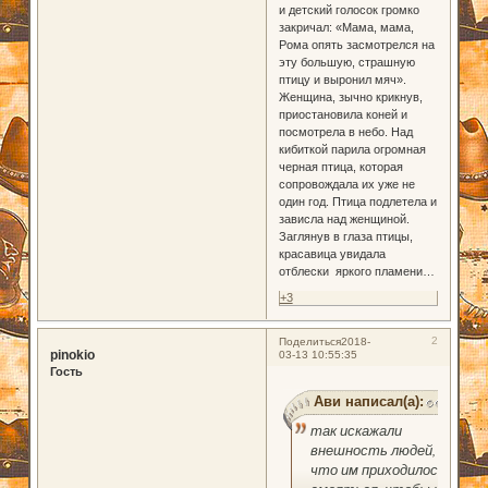
и детский голосок громко
закричал: «Мама, мама,
Рома опять засмотрелся на
эту большую, страшную
птицу и выронил мяч».
Женщина, зычно крикнув,
приостановила коней и
посмотрела в небо. Над
кибиткой парила огромная
черная птица, которая
сопровождала их уже не
один год. Птица подлетела и
зависла над женщиной.
Заглянув в глаза птицы,
красавица увидала
отблески яркого пламени…
+3
2
Поделиться
2018-
pinokio
03-13 10:55:35
Гость
Ави написал(а):
так искажали
внешность людей,
что им приходилось