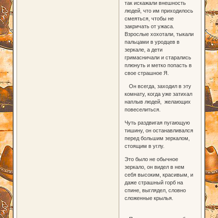
так искажали внешность
людей, что им приходилось
смеяться, чтобы не
закричать от ужаса.
Взрослые хохотали, тыкали
пальцами в уродцев в
зеркале, а дети
гримасничали и старались
плюнуть и метко попасть в
свое страшное Я.
Он всегда, заходил в эту
комнату, когда уже затихал
наплыв людей, желающих
повеселиться.
Чуть раздвигая пугающую
тишину, он останавливался
перед большим зеркалом,
стоящим в углу.
Это было не обычное
зеркало, он видел в нем
себя высоким, красивым, и
даже страшный горб на
спине, выглядел, словно
сложенные крылья.