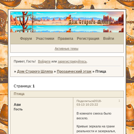
Форум
Участники
Правила
Регистрация
Войти
Активные темы
Привет, Гость!
Войдите
или
зарегистрируйтесь
.
»
Дом Старого Шляпа
»
Прозаический этаж
»
Птица
Страница:
1
Птица
1
Поделиться
2018-
Ави
03-13 10:23:22
Гость
В комнате смеха было
весело.
Кривые зеркала на грани
реальности и зазеркалья,