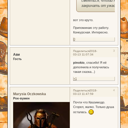
смеяться, чтобы не
закричать от ужаса.
вот это круто.
Припоминаю эту работу.
Конкурсная. Интересно.
0
3
Поделиться
2018-
Ави
03-13 11:07:34
Гость
pinokio
, спасибо! Я её
дополнила и получилась
такая сказка...)
+1
4
Поделиться
2018-
Marysia Oczkowska
03-13 11:47:59
Рок-вумен
Почти что Квазимодо.
Сгорел, жалко. Только душа
осталась.