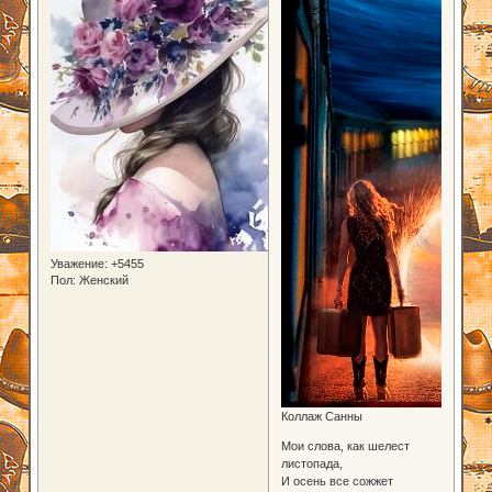
Уважение:
+5455
Пол:
Женский
Коллаж Санны
Мои слова, как шелест
листопада,
И осень все сожжет