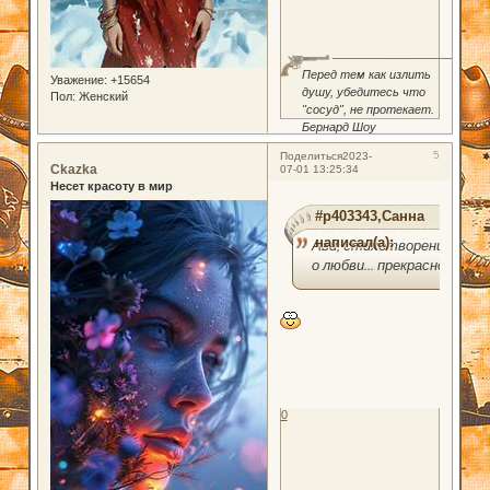
Перед тем как излить
Уважение:
+15654
душу, убедитесь что
Пол:
Женский
"сосуд", не протекает.
Бернард Шоу
5
Поделиться
2023-
Ckazka
07-01 13:25:34
Несет красоту в мир
#p403343,Санна
написал(а):
Ави, стихотворение
о любви... прекрасно!
0