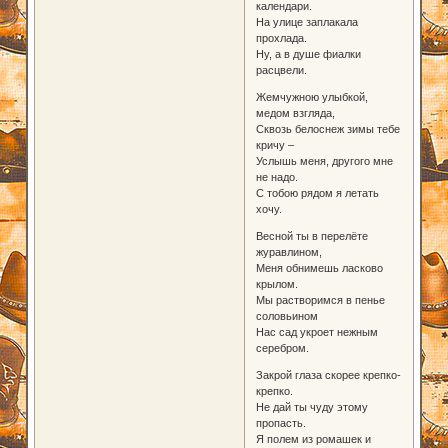
календари.
На улице заплакала
прохлада.
Ну, а в душе фиалки
расцвели.
Жемчужною улыбкой,
медом взгляда,
Сквозь белоснеж зимы тебе
кричу –
Услышь меня, другого мне
не надо.
С тобою рядом я летать
хочу.
Весной ты в перелёте
журавлином,
Меня обнимешь ласково
крылом.
Мы растворимся в пенье
соловьином
Нас сад укроет нежным
серебром.
Закрой глаза скорее крепко-
крепко.
Не дай ты чуду этому
пропасть.
Я полем из ромашек и