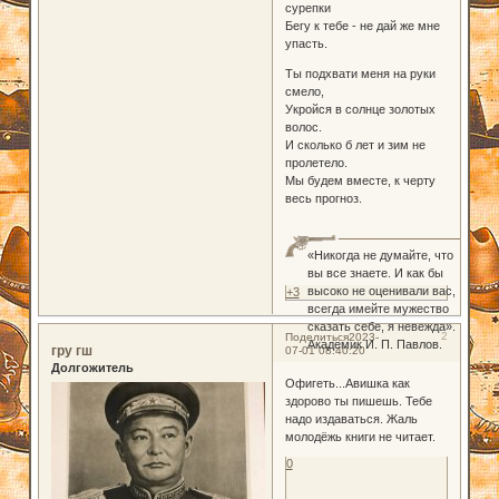
сурепки
Бегу к тебе - не дай же мне
упасть.
Ты подхвати меня на руки
смело,
Укройся в солнце золотых
волос.
И сколько б лет и зим не
пролетело.
Мы будем вместе, к черту
весь прогноз.
«Никогда не думайте, что
вы все знаете. И как бы
высоко не оценивали вас,
+3
всегда имейте мужество
сказать себе, я невежда».
2
Поделиться
2023-
Академик И. П. Павлов.
гру гш
07-01 08:40:20
Долгожитель
Офигеть...Авишка как
здорово ты пишешь. Тебе
надо издаваться. Жаль
молодёжь книги не читает.
0