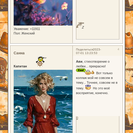
Z
Уважение:
+11911
Пол:
Женский
4
Поделиться
2023-
Санна
07-01 13:23:53
Ави
, стихотворение о
Капитан
любви... прекрасно!
Вот только
коллаж мой не совсем в
тему... Точнее, совсем не в
тему.
Но это моё
восприятие, конечно.
0