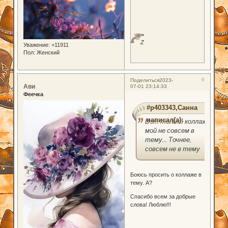
Z
Уважение:
+11911
Пол:
Женский
6
Поделиться
2023-
Ави
07-01 23:14:33
Феечка
#p403343,Санна
написал(а):
Вот только коллаж
мой не совсем в
тему... Точнее,
совсем не в тему
Боюсь просить о коллаже в
тему. А?
Спасибо всем за добрые
слова! Люблю!!!