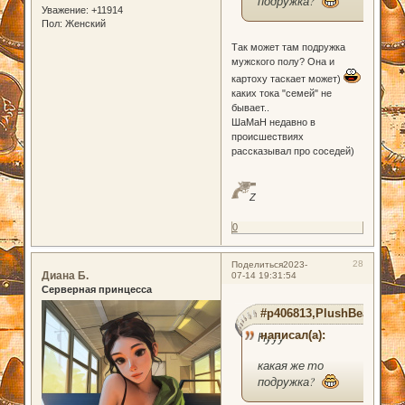
подружка?
Уважение:
+11914
Пол:
Женский
Так может там подружка
мужского полу? Она и
картоху таскает может)
каких тока "семей" не
бывает..
ШаМаН недавно в
происшествиях
рассказывал про соседей)
Z
0
28
Поделиться
2023-
Диана Б.
07-14 19:31:54
Серверная принцесса
#p406813,PlushBear
написал(а):
Нууу
какая же то
подружка?