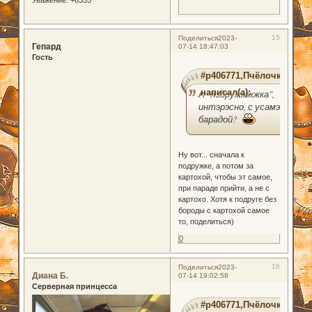
15
Поделиться
2023-
Гепард
07-14 18:47:03
Гость
#p406771,Пчёлочка
написал(а):
А "подружжжжка",
интэрэсно, с усамэ и
барадой?
Ну вот... сначала к
подружке, а потом за
картохой, чтобы эт самое,
при параде прийти, а не с
картохо. Хотя к подруге без
бороды с картохой самое
то, поделиться)
0
16
Поделиться
2023-
Диана Б.
07-14 19:02:58
Серверная принцесса
#p406771,Пчёлочка