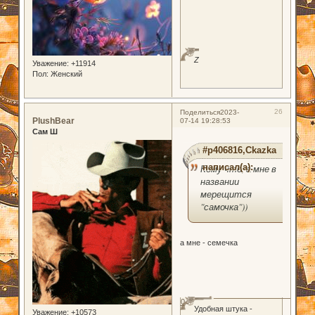
Z
Уважение:
+11914
Пол:
Женский
26
Поделиться
2023-
PlushBear
07-14 19:28:53
Сам Ш
#p406816,Ckazka
написал(а):
Кому что, а мне в
названии
мерещится
"самочка"))
а мне - семечка
0
Удобная штука -
Уважение:
+10573