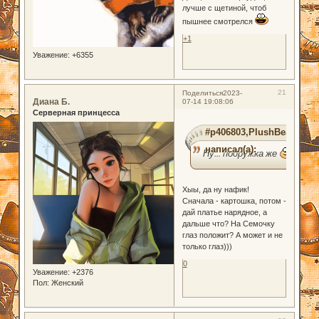
лучше с щетиной, чтоб
пышнее смотрелся
+1
Уважение:
+6355
21
Поделиться
2023-
Диана Б.
07-14 19:08:06
Серверная принцесса
#p406803,PlushBear
написал(а):
Ну... подружка же
Хыы, да ну нафик!
Сначала - картошка, потом -
дай платье нарядное, а
дальше что? На Семочку
глаз положит? А может и не
только глаз)))
0
Уважение:
+2376
Пол:
Женский