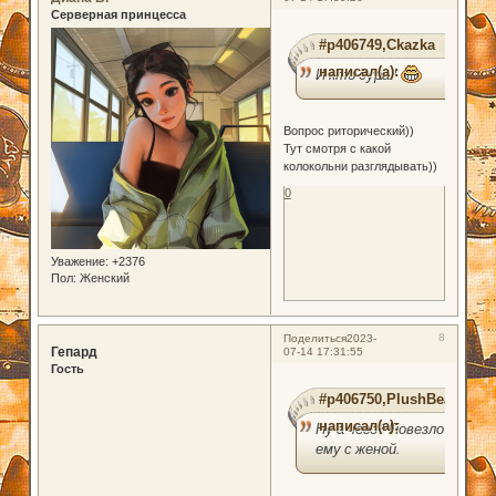
Серверная принцесса
#p406749,Ckazka
написал(а):
И кто дура?
Вопрос риторический))
Тут смотря с какой
колокольни разглядывать))
0
Уважение:
+2376
Пол:
Женский
8
Поделиться
2023-
Гепард
07-14 17:31:55
Гость
#p406750,PlushBear
написал(а):
Ну а чего? Повезло
ему с женой.