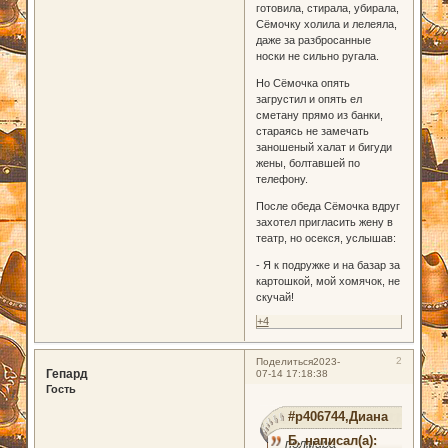
готовила, стирала, убирала,
Сёмочку холила и лелеяла,
даже за разбросанные
носки не сильно ругала.
Но Сёмочка опять
загрустил и опять ел
сметану прямо из банки,
стараясь не замечать
заношеный халат и бигуди
жены, болтавшей по
телефону.
После обеда Сёмочка вдруг
захотел пригласить жену в
театр, но осекся, услышав:
- Я к подружке и на базар за
картошкой, мой хомячок, не
скучай!
+4
2
Поделиться
2023-
Гепард
07-14 17:18:38
Гость
#p406744,Диана
Б. написал(а):
полмира