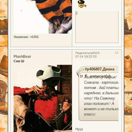
0
Уважение:
+6355
24
Поделиться
2023-
PlushBear
07-14 19:22:53
Сам Ш
#p406807,Диана
Б. написал(а):
Хыы, да ну нафик!
Сначала - картошка,
потом - дай платье
нарядное, а дальше
что? На Семочку
глаз положит? А
может и не только
глаз)))
Нууу