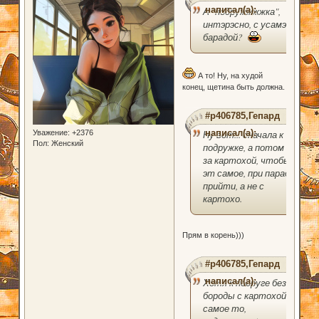
написал(а):
А "подружжжжка",
интэрэсно, с усамэ и
барадой?
А то! Ну, на худой
конец, щетина быть должна.
#p406785,Гепард
написал(а):
Уважение:
+2376
Ну вот... сначала к
Пол:
Женский
подружке, а потом
за картохой, чтобы
эт самое, при параде
прийти, а не с
картохо.
Прям в корень)))
#p406785,Гепард
написал(а):
Хотя к подруге без
бороды с картохой
самое то,