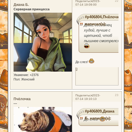
22
Поделиться
2023-
Диана Б.
07-14 19:09:00
Серверная принцесса
#p406804,Пчёлочка
написал(а):
Дааа, еси конец
худой, лучше с
щетиной, чтоб
пышнее смотрелся
До слез!
0
Уважение:
+2376
Пол:
Женский
23
Поделиться
2023-
Пчёлочка
07-14 19:10:13
---
#p406809,Диана
Б. написал(а):
До слез!