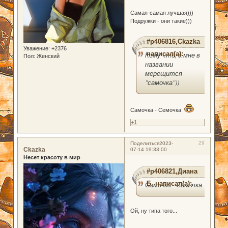
Самая-самая лучшая)))
Подружки - они такие)))
#p406816,Ckazka
Уважение:
+2376
написал(а):
Кому что, а мне в
Пол:
Женский
названии
мерещится
"самочка"))
Самочка - Семочка
+1
29
Поделиться
2023-
Ckazka
07-14 19:33:00
Несет красоту в мир
#p406821,Диана
Б. написал(а):
Самочка - Семочка
Ой, ну типа того...