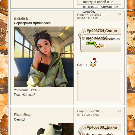
всегда с собой и не
оттягивает карман при
ходьбе.
18
Поделиться
2023-
Диана Б.
07-14 19:04:01
Серверная принцесса
#p406764,Санна
написал(а):
Коротко и внятно.
Санна
,
0
Уважение:
+2376
Пол:
Женский
19
Поделиться
2023-
PlushBear
07-14 19:04:02
Сам Ш
#p406798,Диана
Б. написал(а):