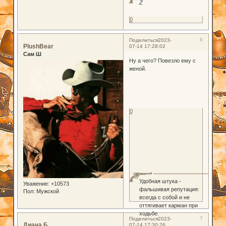
Z
0
6
Поделиться
2023-
PlushBear
07-14 17:28:02
Сам Ш
Ну а чего? Повезло ему с
женой.
0
Удобная штука -
Уважение:
+10573
фальшивая репутация:
Пол:
Мужской
всегда с собой и не
оттягивает карман при
ходьбе.
7
Поделиться
2023-
Диана Б.
07-14 17:30:26