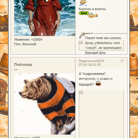
Коротко и внятно.
Перед тем как излить
Уважение:
+15654
+1
душу, убедитесь что
Пол:
Женский
"сосуд", не протекает.
Бернард Шоу
14
Поделиться
2023-
Пчёлочка
07-14 18:11:25
---
А "подружжжжка",
интэрэсно, с усамэ и
барадой?
+1
Уважение:
+6355