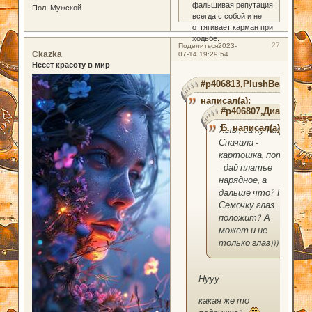
фальшивая репутация:
Пол:
Мужской
всегда с собой и не
оттягивает карман при
ходьбе.
27
Поделиться
2023-
Ckazka
07-14 19:29:54
Несет красоту в мир
#p406813,PlushBear
написал(а):
#p406807,Диана
Б. написал(а):
Хыы, да ну нафик!
Сначала -
картошка, потом
- дай платье
нарядное, а
дальше что? На
Семочку глаз
положит? А
может и не
только глаз)))
Нууу
какая же то