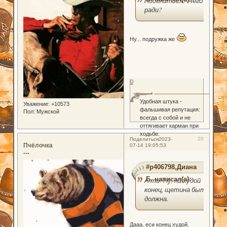
Поделиться? Чего
ради?
Ну... подружка же
0
Удобная штука -
Уважение:
+10573
фальшивая репутация:
Пол:
Мужской
всегда с собой и не
оттягивает карман при
ходьбе.
20
Поделиться
2023-
Пчёлочка
07-14 19:05:53
---
#p406798,Диана
Б. написал(а):
А то! Ну, на худой
конец, щетина быть
должна.
Дааа, еси конец худой,