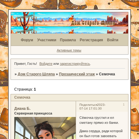
Форум
Участники
Правила
Регистрация
Войти
Активные темы
Привет, Гость!
Войдите
или
зарегистрируйтесь
.
»
Дом Старого Шляпа
»
Прозаический этаж
»
Семочка
Страница:
1
Семочка
1
Поделиться
2023-
Диана Б.
07-14 17:01:30
Серверная принцесса
Сёмочка грустил и ел
сметану прямо из банки.
Дама сердца, ради которой
он был готов завоевать