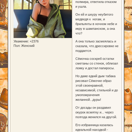
полмира, ответила отказом
и ушла.
Он ей и шкуру неубитого
медведя к ногам, и
брильянты в ночном небе и
икру в шампанском, а она
что?
А она только засмеялась и
Уважение:
+2376
Пол:
Женский
сказала, что дрессировке не
поддается.
Сёмочка соскреб остатки
сметаны со стенок, облизал
ложку и достал папиросы.
Но даже едкий дым табака
рисовал Сёмочке образ
этой своенравной,
независимой, стильной и до
умопомрачения
желанной...дуры!
От досады он раздавил
окурок всмятку и... через
полгода женился на другой.
Его избранница казалась
идеальной находкой -