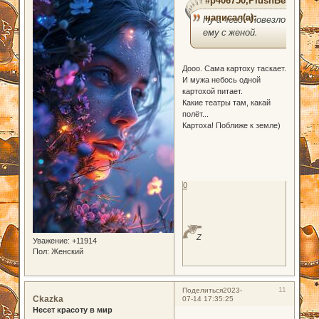
#p406750,PlushBear
написал(а):
Ну а чего? Повезло
ему с женой.
Дооо. Сама картоху таскает.
И мужа небось одной
картохой питает.
Какие театры там, какай
полёт...
Картоха! Поближе к земле)
0
Z
Уважение:
+11914
Пол:
Женский
11
Поделиться
2023-
Ckazka
07-14 17:35:25
Несет красоту в мир