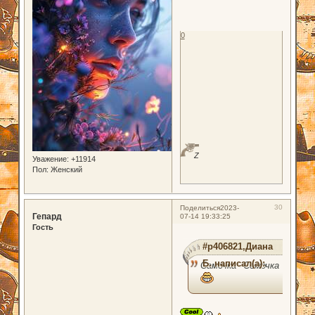
0
Z
Уважение:
+11914
Пол:
Женский
30
Поделиться
2023-
Гепард
07-14 19:33:25
Гость
#p406821,Диана
Б. написал(а):
Самочка - Семочка