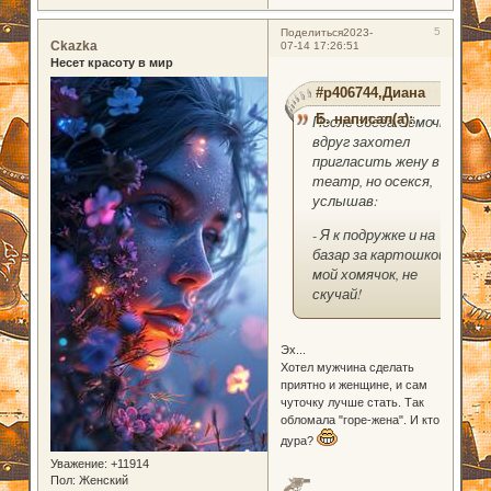
5
Поделиться
2023-
Ckazka
07-14 17:26:51
Несет красоту в мир
#p406744,Диана
Б. написал(а):
После обеда Сёмочка
вдруг захотел
пригласить жену в
театр, но осекся,
услышав:
- Я к подружке и на
базар за картошкой,
мой хомячок, не
скучай!
Эх...
Хотел мужчина сделать
приятно и женщине, и сам
чуточку лучше стать. Так
обломала "горе-жена". И кто
дура?
Уважение:
+11914
Пол:
Женский