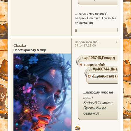
...потому что не весь)
Бедный Семочка. Пусть бы
ел семачки)
0
3
Поделиться
2023-
Ckazka
07-14 17:21:00
Несет красоту в мир
#p406746,Гепард
написал(а):
#p406744,Диана
Б. написал(а):
полмира
...потому что не
весь)
Бедный Семочка.
Пусть бы ел
семачки)