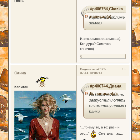
Гость
#p406754,Ckazka
написал(а):
Картоха! Поближе к
земле)
И это самое по-хомячьи)
Кто дура? Семочка,
конечно)
0
13
Поделиться
2023-
Санна
07-14 18:06:41
#p406744,Диана
Капитан
Б. написал(а):
Но Сёмочка опять
загрустил и опять
ел сметану прямо из
банки
"...то ему то, а то: раз - и
это..."
Сметана... эх...