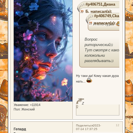
#p406751,Диана
Б. написал(а):
#p406749,Ckazka
написал(а):
И кто дура?
Вопрос
риторический))
Тут смотря с какой
колокольни
разглядывать))
Ну таки да! Кому какая дура
нать...
Z
Уважение:
+11914
0
Пол:
Женский
12
Поделиться
2023-
Гепард
07-14 17:37:25