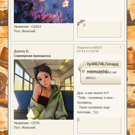
0
Z
Уважение:
+11914
Пол:
Женский
4
Поделиться
2023-
Диана Б.
07-14 17:22:56
Серверная принцесса
#p406746,Гепард
написал(а):
...потому что не
весь)
Дык, а как иначе-то?
"Тебе - половину и мне -
половину,
Твою половину еще
пополам..."(с)
0
Уважение:
+2376
Пол:
Женский