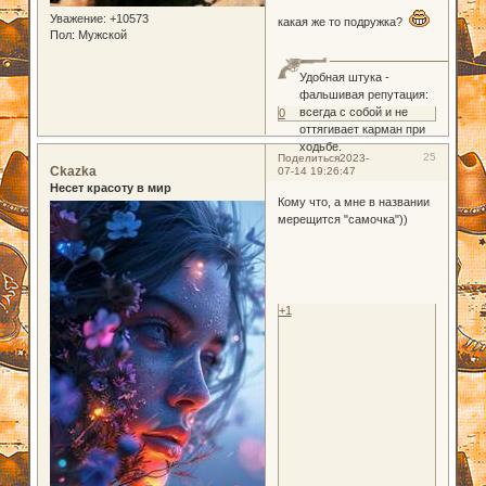
Уважение:
+10573
какая же то подружка?
Пол:
Мужской
Удобная штука -
фальшивая репутация:
всегда с собой и не
0
оттягивает карман при
ходьбе.
25
Поделиться
2023-
Ckazka
07-14 19:26:47
Несет красоту в мир
Кому что, а мне в названии
мерещится "самочка"))
+1