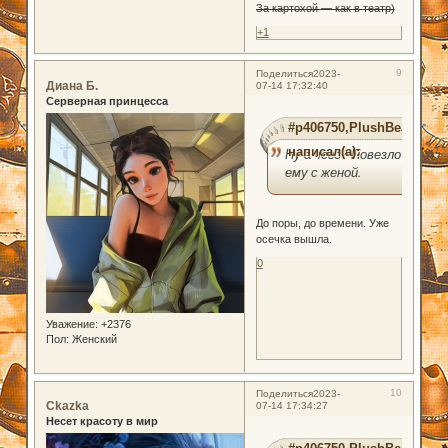
За картохой — как в театр)
+1
9
Поделиться
2023-
Диана Б.
07-14 17:32:40
Серверная принцесса
#p406750,PlushBear
написал(а):
Ну а чего? Повезло
ему с женой.
До поры, до времени. Уже
осечка вышла.
0
Уважение:
+2376
Пол:
Женский
10
Поделиться
2023-
Ckazka
07-14 17:34:27
Несет красоту в мир