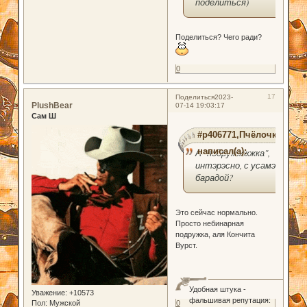
поделиться)
Поделиться? Чего ради?
0
17
Поделиться
2023-
PlushBear
07-14 19:03:17
Сам Ш
#p406771,Пчёлочка
написал(а):
А "подружжжжка",
интэрэсно, с усамэ и
барадой?
Это сейчас нормально.
Просто небинарная
подружка, аля Кончита
Вурст.
Удобная штука -
Уважение:
+10573
фальшивая репутация:
Пол:
Мужской
0