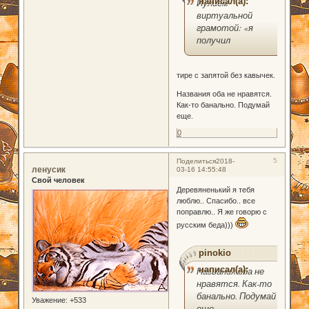
написал(а):
Иулием
виртуальной
грамотой: «я
получил
тире с запятой без кавычек.
Названия оба не нравятся.
Как-то банально. Подумай
еще.
0
5
Поделиться
2018-
ленусик
03-16 14:55:48
Свой человек
Деревяненький я тебя
люблю.. Спасибо.. все
поправлю.. Я же говорю с
русским беда)))
pinokio
написал(а):
Названия оба не
нравятся. Как-то
банально. Подумай
Уважение:
+533
еще.