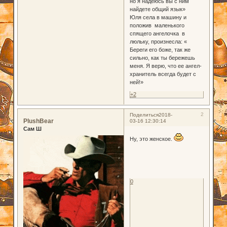
но я надеюсь вы с ним
найдете общий язык»
Юля села в машину и
положив маленького
спящего ангелочка в
люльку, произнесла: «
Береги его боже, так же
сильно, как ты бережешь
меня. Я верю, что ее ангел-
хранитель всегда будет с
ней!»
+2
2
Поделиться
2018-
PlushBear
03-16 12:30:14
Сам Ш
Ну, это женское.
0