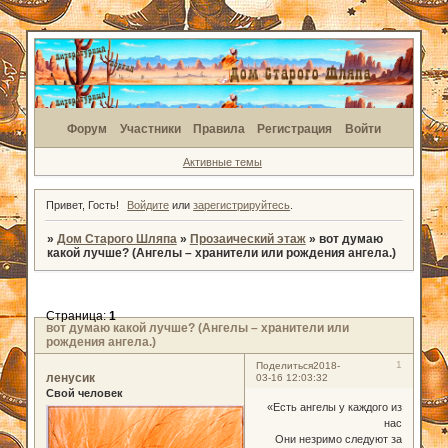
Форум
Участники
Правила
Регистрация
Войти
Активные темы
Привет, Гость!
Войдите
или
зарегистрируйтесь
.
»
Дом Старого Шляпа
»
Прозаический этаж
»
вот думаю
какой лучше? (Ангелы – хранители или рождения ангела.)
Страница:
1
вот думаю какой лучше? (Ангелы – хранители или
рождения ангела.)
1
Поделиться
2018-
ленусик
03-16 12:03:32
Свой человек
«Есть ангелы у каждого из
нас
Они незримо следуют за