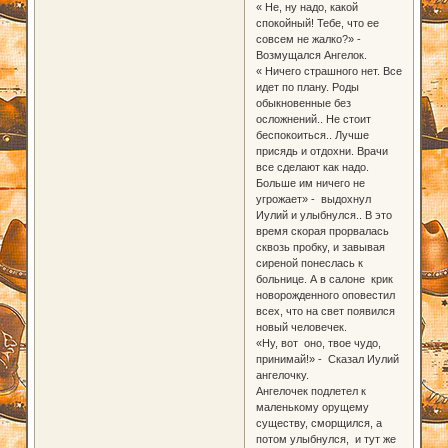
« Не, ну надо, какой
спокойный! Тебе, что ее
совсем не жалко?» -
Возмущался Ангелок.
« Ничего страшного нет. Все
идет по плану. Роды
обыкновенные без
осложнений.. Не стоит
беспокоиться.. Лучше
присядь и отдохни. Врачи
все сделают как надо.
Больше им ничего не
угрожает» - выдохнул
Иулий и улыбнулся.. В это
время скорая прорвалась
сквозь пробку, и завывая
сиреной понеслась к
больнице. А в салоне крик
новорожденного оповестил
всех, что на свет появился
новый человечек.
«Ну, вот оно, твое чудо,
принимай!» - Сказал Иулий
ангелочку.
Ангелочек подлетел к
маленькому орущему
существу, сморщился, а
потом улыбнулся, и тут же