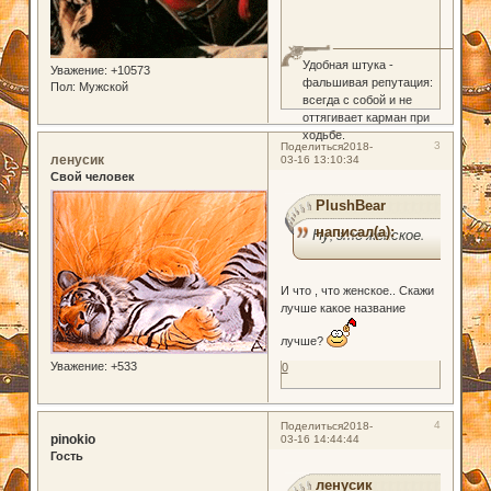
Удобная штука -
Уважение:
+10573
фальшивая репутация:
Пол:
Мужской
всегда с собой и не
оттягивает карман при
ходьбе.
3
Поделиться
2018-
ленусик
03-16 13:10:34
Свой человек
PlushBear
написал(а):
Ну, это женское.
И что , что женское.. Скажи
лучше какое название
лучше?
Уважение:
+533
0
4
Поделиться
2018-
pinokio
03-16 14:44:44
Гость
ленусик