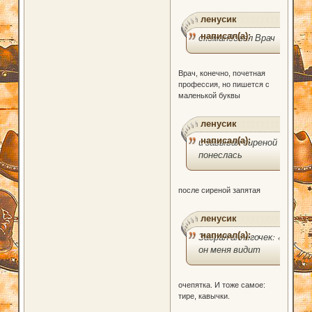
ленусик
написал(а):
скомандовал Врач
Врач, конечно, почетная
профессия, но пишется с
маленькой буквы
ленусик
написал(а):
и завывая сиреной
понеслась
после сиреной запятая
ленусик
написал(а):
Заорал анлегочек: «
он меня видит
очепятка. И тоже самое:
тире, кавычки.