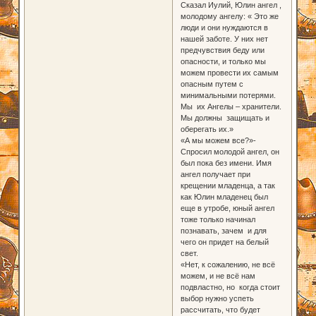
Сказал Иулий, Юлин ангел ,
молодому ангелу: « Это же
люди и они нуждаются в
нашей заботе. У них нет
предчувствия беду или
опасности, и только мы
можем провести их самым
опасным путем с
минимальными потерями.
Мы их Ангелы – хранители.
Мы должны защищать и
оберегать их.»
«А мы можем все?»-
Спросил молодой ангел, он
был пока без имени. Имя
ангел получает при
крещении младенца, а так
как Юлин младенец был
еще в утробе, юный ангел
тоже только начинал
познавать, зачем и для
чего он придет на белый
свет.
«Нет, к сожалению, не всё
можем, и не всё нам
подвластно, но когда стоит
выбор нужно успеть
рассчитать, что будет