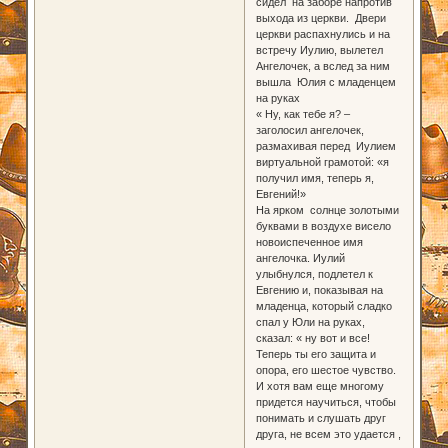
сидел на заборе напротив
выхода из церкви. Двери
церкви распахнулись и на
встречу Иулию, вылетел
Ангелочек, а вслед за ним
вышла Юлия с младенцем
на руках
« Ну, как тебе я? –
заголосил ангелочек,
размахивая перед Иулием
виртуальной грамотой: «я
получил имя, теперь я,
Евгений!»
На ярком солнце золотыми
буквами в воздухе висело
новоиспеченное имя
ангелочка. Иулий
улыбнулся, подлетел к
Евгению и, показывая на
младенца, который сладко
спал у Юли на руках,
сказал: « ну вот и все!
Теперь ты его защита и
опора, его шестое чувство.
И хотя вам еще многому
придется научиться, чтобы
понимать и слушать друг
друга, не всем это удается ,