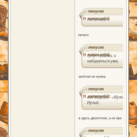
ленусик
написал(а):
Но нечего
ничего
ленусик
написал(а):
будут расти, и
набираться ума.
запятая не нужна
ленусик
написал(а):
как заорет – «Иулий,
Иулий,
а здесь двоеточие, а не ире
ленусик