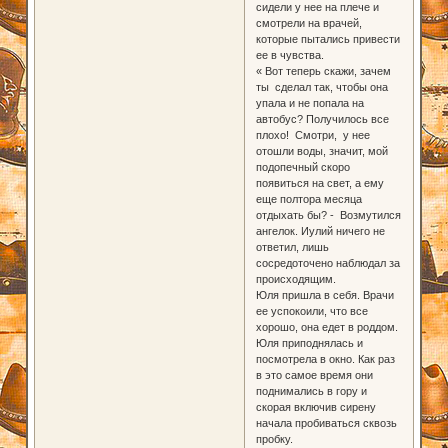
сидели у нее на плече и
смотрели на врачей,
которые пытались привести
ее в чувства.
« Вот теперь скажи, зачем
ты сделал так, чтобы она
упала и не попала на
автобус? Получилось все
плохо! Смотри, у нее
отошли воды, значит, мой
подопечный скоро
появиться на свет, а ему
еще полтора месяца
отдыхать бы? - Возмутился
ангелок. Иулий ничего не
ответил, лишь
сосредоточено наблюдал за
происходящим.
Юля пришла в себя. Врачи
ее успокоили, что все
хорошо, она едет в роддом.
Юля приподнялась и
посмотрела в окно. Как раз
в это самое время они
поднимались в гору и
скорая включив сирену
начала пробиваться сквозь
пробку.