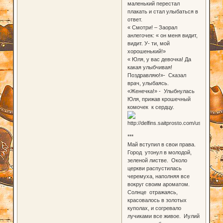
маленький перестал
плакать и стал улыбаться в
ответ.
« Смотри! – Заорал
анлегочек: « он меня видит,
видит. У- ти, мой
хорошенький!»
« Юля, у вас девочка! Да
какая улыбчивая!
Поздравляю!»- Сказал
врач, улыбаясь.
«Женечка!» - Улыбнулась
Юля, прижав крошечный
комочек к сердцу.
***
Май вступил в свои права.
Город утонул в молодой,
зеленой листве. Около
церкви распустилась
черемуха, наполняя все
вокруг своим ароматом.
Солнце отражаясь,
красовалось в золотых
куполах, и согревало
лучиками все живое. Иулий