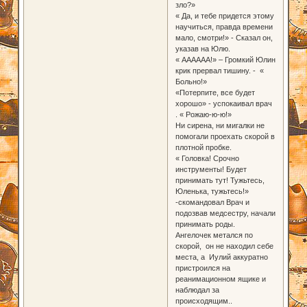
зло?»
« Да, и тебе придется этому
научиться, правда времени
мало, смотри!» - Сказал он,
указав на Юлю.
« АААААА!» – Громкий Юлин
крик прервал тишину. - «
Больно!»
«Потерпите, все будет
хорошо» - успокаивал врач
. « Рожаю-ю-ю!»
Ни сирена, ни мигалки не
помогали проехать скорой в
плотной пробке.
« Головка! Срочно
инструменты! Будет
принимать тут! Тужьтесь,
Юленька, тужьтесь!»
-скомандовал Врач и
подозвав медсестру, начали
принимать роды.
Ангелочек метался по
скорой, он не находил себе
места, а Иулий аккуратно
пристроился на
реанимационном ящике и
наблюдал за
происходящим..