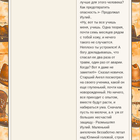
лучше для этого человека?
Как предотвратить
опасность.»- Продолжал
Иулий..
«Ну, вот ты все учишь
меня, учишь. Одна теория,
почти семь месяцев рядом
с тобой хожу, и нечего
такого не случается.
Неплохо ты устроился! А
богу докладываешь, что
спасал ее два раза от
травм, один раз от аварии.
Когда? Вот я даже не
заметил!»- Сказал новичок.
Старший Ангел посмотрел
на своего ученика, какой он
еще глупенький, почти как
новорожденный. Но ничего,
все приходит с опытом,
вместе будут расти, и
набираться ума. Сначала
пусть по мелочи, а я уж от
больших несчастий
защищу.- Размышлял
Иулий. Маленький
ангелочек беззаботно летал
над Юлиной головой, строя