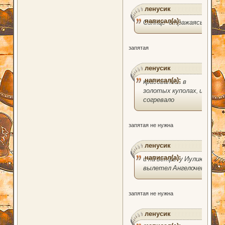
ленусик
написал(а):
Солнце отражаясь
запятая
ленусик
написал(а):
красовалось в
золотых куполах, и
согревало
запятая не нужна
ленусик
написал(а):
и на встречу Иулию,
вылетел Ангелочек
запятая не нужна
ленусик