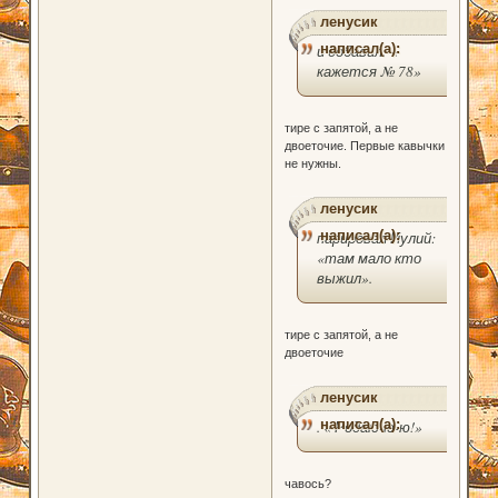
ленусик
написал(а):
и добавил: «
кажется № 78»
тире с запятой, а не
двоеточие. Первые кавычки
не нужны.
ленусик
написал(а):
парировал Иулий:
«там мало кто
выжил».
тире с запятой, а не
двоеточие
ленусик
написал(а):
. « Родаю-ю-ю!»
чавось?