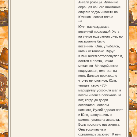
Ангелу рожицы. Иулий не
обращая на него внимания,
сидел в задумчивости на
Юлином левом плече.
***
Юля наслаждалась
весенней прохладой. Хоть
на улице еще лежал снег, но
настроение было
весенним. Она, улыбаясь,
шла к остановке. Вдруг
Юлин ангел встрепенулся и,
слетев с плеча, начал
метаться. Молодой ангел
недоумевая, смотрел на
него. Дальше произошло
что-то непонятное; Юля,
увидев свою «78»
маршрутку ускорила шаг, а
потом и вовсе побежала. И
вот, когда до двери
оставалась совсем
немного, Иулий сделал жест
и Юля, запнувшись о
камень, упала на асфальт.
Боль пронзило низ живота.
Она вскрикнула и
схватилась за живот. К ней