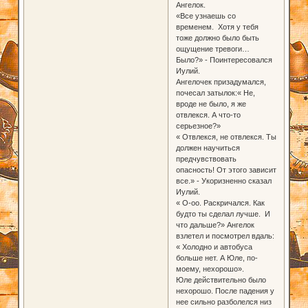
Ангелок.
«Все узнаешь со
временем. Хотя у тебя
тоже должно было быть
ощущение тревоги…
Было?» - Поинтересовался
Иулий.
Ангелочек призадумался,
почесал затылок:« Не,
вроде не было, я же
отвлекся. А что-то
серьезное?»
« Отвлекся, не отвлекся. Ты
должен научиться
предчувствовать
опасность! От этого зависит
все.» - Укоризненно сказал
Иулий.
« О-оо. Раскричался. Как
будто ты сделал лучше. И
что дальше?» Ангелок
взлетел и посмотрел вдаль:
« Холодно и автобуса
больше нет. А Юле, по-
моему, нехорошо».
Юле действительно было
нехорошо. После падения у
нее сильно разболелся низ