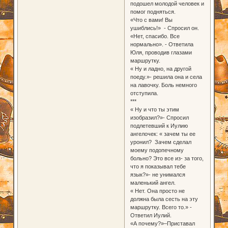
подошел молодой человек и
помог подняться.
«Что с вами! Вы
ушиблись!» - Спросил он.
«Нет, спасибо. Все
нормально». - Ответила
Юля, проводив глазами
маршрутку.
« Ну и ладно, на другой
поеду.»- решила она и села
на лавочку. Боль немного
отступила.
***
« Ну и что ты этим
изобразил?»- Спросил
подлетевший к Иулию
ангелочек: « зачем ты ее
уронил? Зачем сделал
моему подопечному
больно? Это все из- за того,
что я показывал тебе
язык?»- не унимался
маленький ангел.
« Нет. Она просто не
должна была сесть на эту
маршрутку. Всего то.» -
Ответил Иулий.
«А почему?»–Приставал