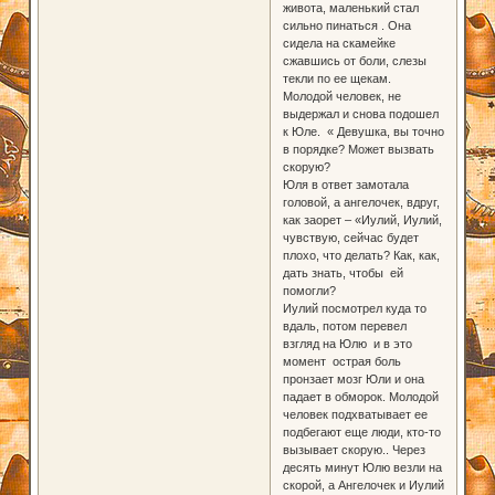
живота, маленький стал
сильно пинаться . Она
сидела на скамейке
сжавшись от боли, слезы
текли по ее щекам.
Молодой человек, не
выдержал и снова подошел
к Юле. « Девушка, вы точно
в порядке? Может вызвать
скорую?
Юля в ответ замотала
головой, а ангелочек, вдруг,
как заорет – «Иулий, Иулий,
чувствую, сейчас будет
плохо, что делать? Как, как,
дать знать, чтобы ей
помогли?
Иулий посмотрел куда то
вдаль, потом перевел
взгляд на Юлю и в это
момент острая боль
пронзает мозг Юли и она
падает в обморок. Молодой
человек подхватывает ее
подбегают еще люди, кто-то
вызывает скорую.. Через
десять минут Юлю везли на
скорой, а Ангелочек и Иулий