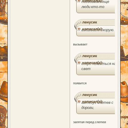
написал(а):
подбегают еще
люди кто-то
ленусик
написал(а):
вызывает скорую.
вызывает
ленусик
написал(а):
скоро появиться на
свет
появится
ленусик
написал(а):
автобус слетев с
дороги,
запятая перед
слетев