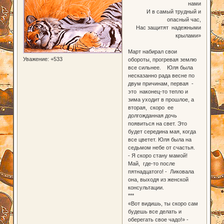
нами
И в самый трудный и
опасный час,
Нас защитят надежными
крылами»
Март набирал свои
Уважение:
+533
обороты, прогревая землю
все сильнее. Юля была
несказанно рада весне по
двум причинам, первая -
это наконец-то тепло и
зима уходит в прошлое, а
вторая, скоро ее
долгожданная дочь
появиться на свет. Это
будет середина мая, когда
все цветет. Юля была на
седьмом небе от счастья.
- Я скоро стану мамой!
Май, где-то после
пятнадцатого! - Ликовала
она, выходя из женской
консультации.
***
«Вот видишь, ты скоро сам
будешь все делать и
оберегать свое чадо!» -