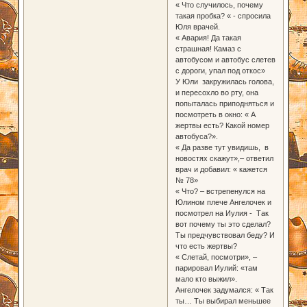
« Что случилось, почему
такая пробка? « - спросила
Юля врачей.
« Авария! Да такая
страшная! Камаз с
автобусом и автобус слетев
с дороги, упал под откос»
У Юли закружилась голова,
и пересохло во рту, она
попыталась приподняться и
посмотреть в окно: « А
жертвы есть? Какой номер
автобуса?».
« Да разве тут увидишь, в
новостях скажут»,– ответил
врач и добавил: « кажется
№ 78»
« Что? – встрепенулся на
Юлином плече Ангелочек и
посмотрел на Иулия - Так
вот почему ты это сделал?
Ты предчувствовал беду? И
что есть жертвы?
« Слетай, посмотри», –
парировал Иулий: «там
мало кто выжил».
Ангелочек задумался: « Так
ты… Ты выбирал меньшее