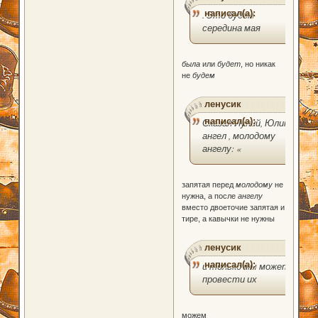
написал(а):
. Это будем
середина мая
была
или
будет
, но никак
не
будем
ленусик
написал(а):
Сказал Иулий, Юлин
ангел , молодому
ангелу: «
запятая перед
молодому
не
нужна, а после
ангелу
вместо двоеточие запятая и
тире, а кавычки не нужны
ленусик
написал(а):
и только мы может
провести их
можем