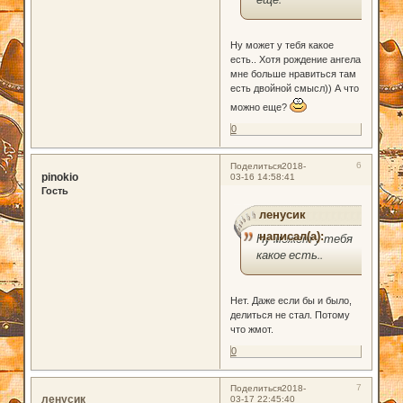
Ну может у тебя какое
есть.. Хотя рождение ангела
мне больше нравиться там
есть двойной смысл)) А что
можно еще?
0
6
Поделиться
2018-
pinokio
03-16 14:58:41
Гость
ленусик
написал(а):
Ну может у тебя
какое есть..
Нет. Даже если бы и было,
делиться не стал. Потому
что жмот.
0
7
Поделиться
2018-
ленусик
03-17 22:45:40