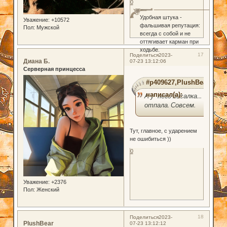
0
Удобная штука -
Уважение:
+10572
фальшивая репутация:
Пол:
Мужской
всегда с собой и не
оттягивает карман при
ходьбе.
17
Поделиться
2023-
Диана Б.
07-23 13:12:06
Серверная принцесса
#p409627,PlushBear
написал(а):
А у него писалка...
отпала. Совсем.
Тут, главное, с ударением
не ошибиться ))
0
Уважение:
+2376
Пол:
Женский
18
Поделиться
2023-
PlushBear
07-23 13:12:12