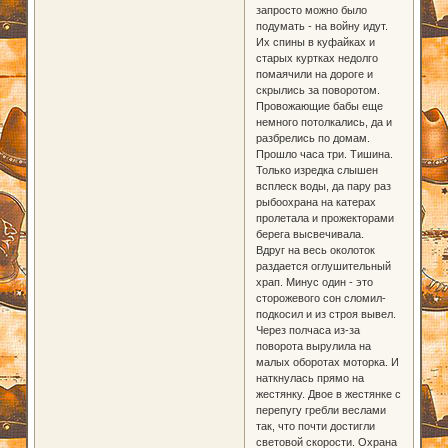
запросто можно было
подумать - на войну идут.
Их спины в куфайках и
старых куртках недолго
помаячили на дороге и
скрылись за поворотом.
Провожающие бабы еще
немного потолкались, да и
разбрелись по домам.
Прошло часа три. Тишина.
Только изредка слышен
всплеск воды, да пару раз
рыбоохрана на катерах
пролетала и прожекторами
берега высвечивала.
Вдруг на весь околоток
раздается оглушительный
храп. Минус один - это
сторожевого сон сломил-
подкосил и из строя вывел.
Через полчаса из-за
поворота вырулила на
малых оборотах моторка. И
наткнулась прямо на
жестянку. Двое в жестянке с
перепугу гребли веслами
так, что почти достигли
световой скорости. Охрана