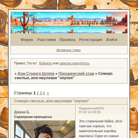
Форум
Участники
Правила
Регистрация
Войти
Активные темы
Привет, Гость!
Войдите
или
зарегистрируйтесь
.
»
Дом Старого Шляпа
»
Прозаический этаж
»
Семеро
смелых, или омулевая "опупея"
Страница:
1
2
3
4
»
Семеро смелых, или омулевая "опупея"
1
Поделиться
2023-
Диана Б.
07-22 11:26:53
Серверная принцесса
Это старенькая байка. (все-
таки как хорошо, что
замечательная коробка
нашлась) Одно из самых