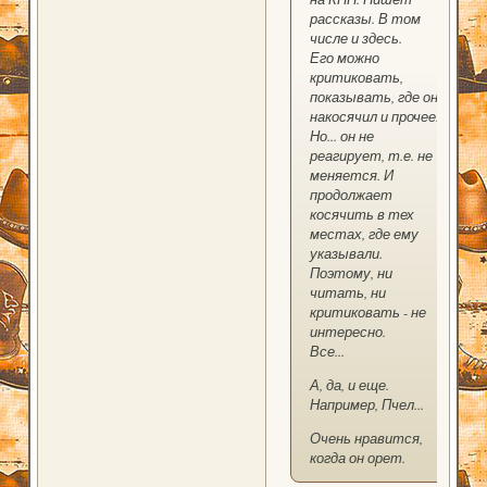
рассказы. В том
числе и здесь.
Его можно
критиковать,
показывать, где он
накосячил и прочее.
Но... он не
реагирует, т.е. не
меняется. И
продолжает
косячить в тех
местах, где ему
указывали.
Поэтому, ни
читать, ни
критиковать - не
интересно.
Все...
А, да, и еще.
Например, Пчел...
Очень нравится,
когда он орет.