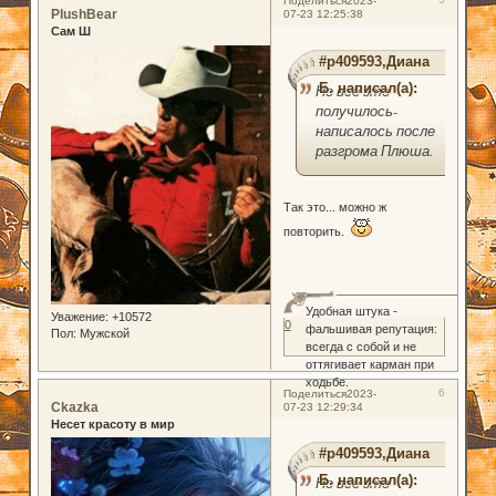
Поделиться
2023-
PlushBear
07-23 12:25:38
Сам Ш
#p409593,Диана
Б. написал(а):
Но все это
получилось-
написалось после
разгрома Плюша.
Так это... можно ж
повторить.
Удобная штука -
Уважение:
+10572
0
фальшивая репутация:
Пол:
Мужской
всегда с собой и не
оттягивает карман при
ходьбе.
6
Поделиться
2023-
Ckazka
07-23 12:29:34
Несет красоту в мир
#p409593,Диана
Б. написал(а):
Но все это