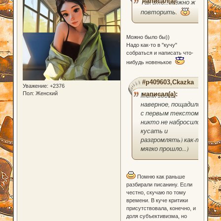
написал(а):
Так это... можно ж
повторить.
Можно было бы))
Надо как-то в "кучу"
собраться и написать что-
нибудь новенькое
#p409603,Ckazka
Уважение:
+2376
Пол:
Женский
написал(а):
Меня здесь,
наверное, пощадили
с первым текстом,
никто не набросился
кусать и
разгромлять) как-то
мягко прошло...)
Помню как раньше
разбирали писанину. Если
честно, скучаю по тому
времени. В куче критики
присутствовала, конечно, и
доля субъективизма, но