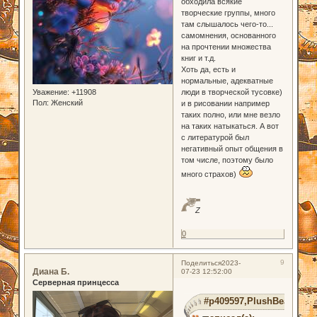
обходила всякие
творческие группы, много
там слышалось чего-то...
самомнения, основанного
на прочтении множества
книг и т.д.
Хоть да, есть и
нормальные, адекватные
Уважение:
+11908
люди в творческой тусовке)
Пол:
Женский
и в рисовании например
таких полно, или мне везло
на таких натыкаться. А вот
с литературой был
негативный опыт общения в
том числе, поэтому было
много страхов)
Z
0
9
Поделиться
2023-
Диана Б.
07-23 12:52:00
Серверная принцесса
#p409597,PlushBear