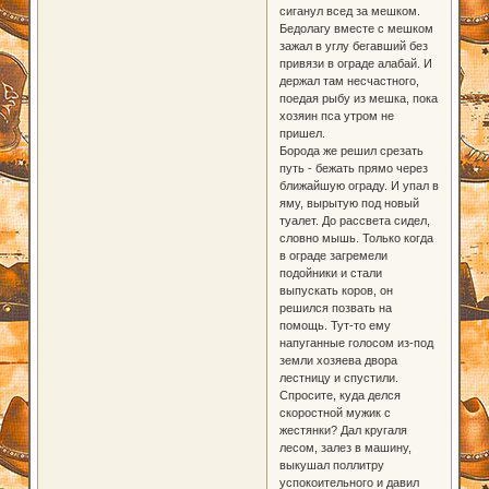
сиганул всед за мешком.
Бедолагу вместе с мешком
зажал в углу бегавший без
привязи в ограде алабай. И
держал там несчастного,
поедая рыбу из мешка, пока
хозяин пса утром не
пришел.
Борода же решил срезать
путь - бежать прямо через
ближайшую ограду. И упал в
яму, вырытую под новый
туалет. До рассвета сидел,
словно мышь. Только когда
в ограде загремели
подойники и стали
выпускать коров, он
решился позвать на
помощь. Тут-то ему
напуганные голосом из-под
земли хозяева двора
лестницу и спустили.
Спросите, куда делся
скоростной мужик с
жестянки? Дал кругаля
лесом, залез в машину,
выкушал поллитру
успокоительного и давил