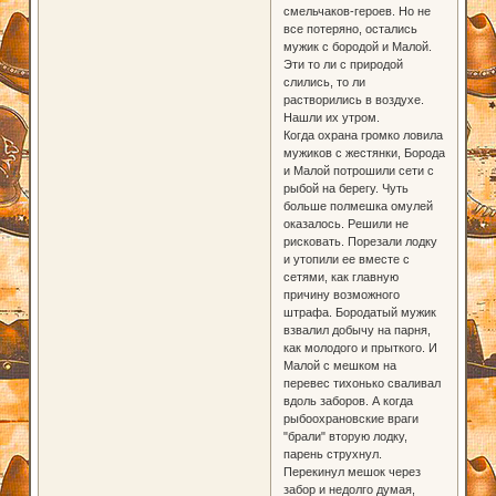
смельчаков-героев. Но не
все потеряно, остались
мужик с бородой и Малой.
Эти то ли с природой
слились, то ли
растворились в воздухе.
Нашли их утром.
Когда охрана громко ловила
мужиков с жестянки, Борода
и Малой потрошили сети с
рыбой на берегу. Чуть
больше полмешка омулей
оказалось. Решили не
рисковать. Порезали лодку
и утопили ее вместе с
сетями, как главную
причину возможного
штрафа. Бородатый мужик
взвалил добычу на парня,
как молодого и прыткого. И
Малой с мешком на
перевес тихонько сваливал
вдоль заборов. А когда
рыбоохрановские враги
"брали" вторую лодку,
парень струхнул.
Перекинул мешок через
забор и недолго думая,