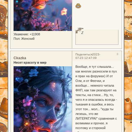
0
Z
Уважение:
+11908
Пол:
Женский
8
Поделиться
2023-
Ckazka
07-23 12:47:09
Несет красоту в мир
Вообще, я тут слышала...
как многих разносили в пух
и прах на форумах) И от
Оли, и от Феечки, и
вообще... немного читала
ФНП, как там реагируют на
тексты, на стихи... Ну, то,
чего я и опасалась всегда -
тыкания в ошибки, и весь
этот тон... мол... "куда ты
лезешь, это же
ЛИТЕРАТУРА!" сравнения с
великими и прочее. я
поэтому и стороной