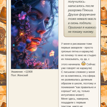
получилось-
написалось после
разгрома Плюша.
Другие форумчане
тоже немало масла
в огонь подлили.
Оригинал я нивжись
не покажу никому.
У меня в рисовании тоже
первые акварели - просто
грязные пятна и каракули)
но почему-то мне не стыдно
их показывать, ну да, с
этого начинала.
Сейчас
уже говорят не каракули)
Уважение:
+11908
С письмом сложнее у меня
Пол:
Женский
из-за комплекса, эта сфера
не развивалась должным
образом в школе, поэтому и
понимания "как правильно и
хорошо" нет, ну, только
интуитивно может)
Меня здесь, наверное,
пощадили с первым
текстом, никто не