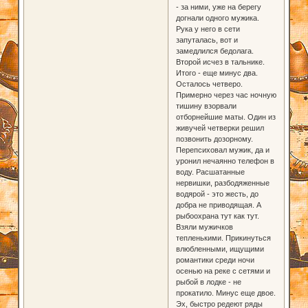
- за ними, уже на берегу
догнали одного мужика.
Рука у него в сети
запуталась, вот и
замедлился бедолага.
Второй исчез в тальнике.
Итого - еще минус два.
Осталось четверо.
Примерно через час ночную
тишину взорвали
отборнейшие маты. Один из
живучей четверки решил
позвонить дозорному.
Перепсиховал мужик, да и
уронил нечаянно телефон в
воду. Расшатанные
нервишки, разбодяженные
водярой - это жесть, до
добра не приводящая. А
рыбоохрана тут как тут.
Взяли мужичков
тепленькими. Прикинуться
влюбленными, ищущими
романтики среди ночи
осенью на реке с сетями и
рыбой в лодке - не
прокатило. Минус еще двое.
Эх, быстро редеют ряды