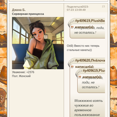
15
Поделиться
2023-
Диана Б.
07-23 13:09:49
Серверная принцесса
#p409619,PlushBear
написал(а):
А нервов, то, поди,
не осталось?
Оёй) Вместо них теперь
стальные канаты))
#p409620,Пчёлочка
написал(а):
#p409619,PlushBear
Уважение:
+2376
Пол:
Женский
написал(а):
А нервов, то,
поди, не
осталось?
Можжжжно взять
чужжжие во
временное
польжжжование