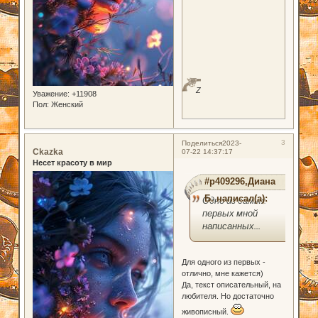
Z
Уважение:
+11908
Пол:
Женский
3
Поделиться
2023-
Ckazka
07-22 14:37:17
Несет красоту в мир
#p409296,Диана
Б. написал(а):
Одно из самых
первых мной
написанных...
Для одного из первых -
отлично, мне кажется)
Да, текст описательный, на
любителя. Но достаточно
живописный.