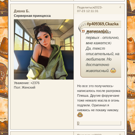
4
Поделиться
2023-
Диана Б.
07-23 12:11:31
Серверная принцесса
#p409369,Ckazka
написал(а):
Для одного из
первых - отлично,
мне кажется)
Да, текст
описательный, на
любителя. Но
достаточно
живописный.
Уважение:
+2376
Но все это получилось-
Пол:
Женский
написалось после разгрома
Плюша. Другие форумчане
тоже немало масла в огонь
подлили. Оригинал я
нивжись не покажу никому.
0
5