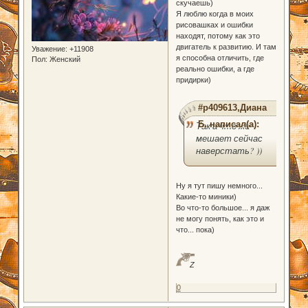
скучаешь)
Я люблю когда в моих
рисовашках и ошибки
находят, потому как это
двигатель к развитию. И там
Уважение:
+11908
я способна отличить, где
Пол:
Женский
реально ошибки, а где
придирки)
#p409613,Диана
Б. написал(а):
Так а что же
мешает сейчас
наверстать? ))
Ну я тут пишу немного...
Какие-то миники)
Во что-то большое... я даж
не могу понять, как это и
что... пока)
Z
0