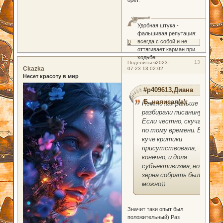
орет.
Удобная штука -
фальшивая репутация:
всегда с собой и не
0
оттягивает карман при
ходьбе.
13
Поделиться
2023-
Ckazka
07-23 13:02:02
Несет красоту в мир
#p409613,Диана
Б. написал(а):
Помню как раньше
разбирали писанину.
Если честно, скучаю
по тому времени. В
куче критики
присутствовала,
конечно, и доля
субъективизма, но
зерна собрать было
можно))
Значит таки опыт был
положительный) Раз