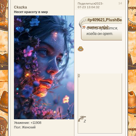
14
Поделиться
2023-
Ckazka
07-23 13:04:32
Несет красоту в мир
#p409621,PlushBear
написал(а):
Очень нравится,
когда он орет.
0
Z
Уважение:
+11908
Пол:
Женский