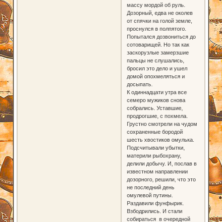
массу мордой об руль.
Дозорный, едва не околев
от спячки на голой земле,
проснулся в полпятого.
Попытался дозвониться до
сотоварищей. Но так как
заскорузлые замерзшие
пальцы не слушались,
бросил это дело и ушел
домой опохмеляться и
досыпать.
К одиннадцати утра все
семеро мужиков снова
собрались. Уставшие,
продрогшие, с похмела.
Грустно смотрели на чудом
сохраненные бородой
шесть хвостиков омулька.
Подсчитывали убытки,
материли рыбохрану,
делили добычу. И, послав в
известном направлении
дозорного, решили, что это
не последний день
омулевой путины.
Раздавили фунфырик.
Взбодрились. И стали
собираться в очередной