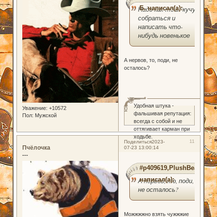
Б. написал(а):
Надо как-то в "кучу"
собраться и
написать что-
нибудь новенькое
А нервов, то, поди, не
осталось?
Удобная штука -
Уважение:
+10572
0
фальшивая репутация:
Пол:
Мужской
всегда с собой и не
оттягивает карман при
ходьбе.
11
Поделиться
2023-
Пчёлочка
07-23 13:00:14
---
#p409619,PlushBear
написал(а):
А нервов, то, поди,
не осталось?
Можжжжно взять чужжжие