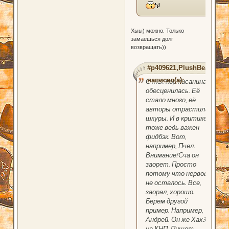
Хыы) можно. Только
замаешься долг
возвращать))
#p409621,PlushBear
написал(а):
С тех пор писанина
обесценилась. Её
стало много, её
авторы отрастили
шкуры. И в критике
тоже ведь важен
фидбэк. Вот,
например, Пчел.
Внимание!Сча он
заорет. Просто
потому что нервов
не осталось. Все,
заорал, хорошо.
Берем другой
пример. Например,
Андрей. Он же Хах33
на КНП. Пишет