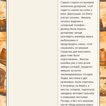
Самого старого из мужиков
назначили дозорным, чтоб
сидел в схроне на сопке у
реки. Дорогущая, по блату
взятая техника - бинокль
ночного видения и
суперский телефон -
должна была помочь
дозорному загодя
разглядеть маневры врага-
рыбоохраны и
предупредить своих, чтоб
смывались не мешкая.
Средства для массового
дера тоже были
подготовлены. Жигуль-
копейка уже стоял возле
забора соседей, неудачно
живших на путях
запланированных отходов.
Лодки, жестянка и две
резиновые, были спрятаны
в полуямах на берегу, в
местах сплавов, тщательно
закиданы ветками тальника
и опавшими листьями.
Погода, и без того мерзкая,
после обеда решила вовсе