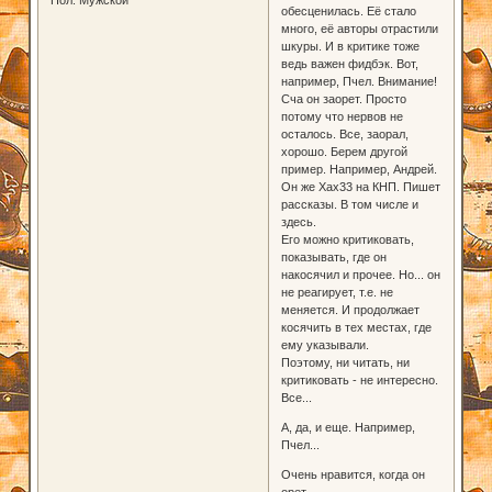
Пол:
Мужской
обесценилась. Её стало
много, её авторы отрастили
шкуры. И в критике тоже
ведь важен фидбэк. Вот,
например, Пчел. Внимание!
Сча он заорет. Просто
потому что нервов не
осталось. Все, заорал,
хорошо. Берем другой
пример. Например, Андрей.
Он же Хах33 на КНП. Пишет
рассказы. В том числе и
здесь.
Его можно критиковать,
показывать, где он
накосячил и прочее. Но... он
не реагирует, т.е. не
меняется. И продолжает
косячить в тех местах, где
ему указывали.
Поэтому, ни читать, ни
критиковать - не интересно.
Все...
А, да, и еще. Например,
Пчел...
Очень нравится, когда он