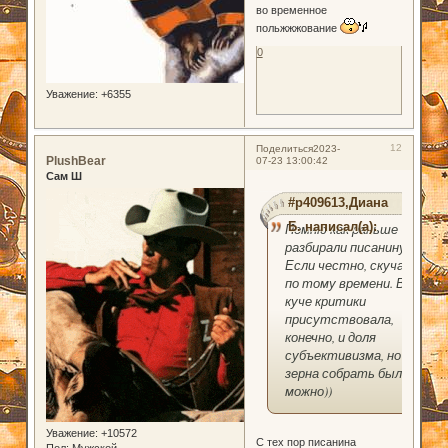
во временное
польжжжование
0
Уважение:
+6355
12
Поделиться
2023-
PlushBear
07-23 13:00:42
Сам Ш
#p409613,Диана
Б. написал(а):
Помню как раньше
разбирали писанину.
Если честно, скучаю
по тому времени. В
куче критики
присутствовала,
конечно, и доля
субъективизма, но
зерна собрать было
можно))
Уважение:
+10572
С тех пор писанина