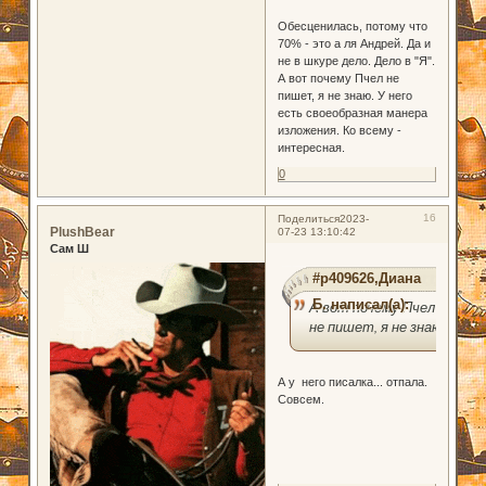
Обесценилась, потому что
70% - это а ля Андрей. Да и
не в шкуре дело. Дело в "Я".
А вот почему Пчел не
пишет, я не знаю. У него
есть своеобразная манера
изложения. Ко всему -
интересная.
0
16
Поделиться
2023-
PlushBear
07-23 13:10:42
Сам Ш
#p409626,Диана
Б. написал(а):
А вот почему Пчел
не пишет, я не знаю.
А у него писалка... отпала.
Совсем.