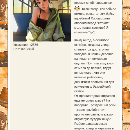
первых мной написанных...
Плюш тогда, как сейчас
помню, раскатал эту байку
вдребезги! Хорошо хоть
спросил перед "катком",
мол, нервы крепкие? Я
ответила "да"))
Каждый год, в сентябре-
октябре, когда на улице
Уважение:
+2376
Пол:
Женский
становится достаточно
холодно, в нашей деревне
начинается омулевая
опупея. Почти все мужики,
от мала до велика, вдруг
вспоминают, что они
великие рыболовы,
добытчики пропитания для
изнуренных безрыбицей
семей.
От прошлогодних штрафов
еще не оклемались? На
повороте - раздвоении реки
- заслон рыбий стоит,
пропуская самую мелкую
омулевую худорбышку?
Рыбоохрана рассекает
водную гладь и караулит в