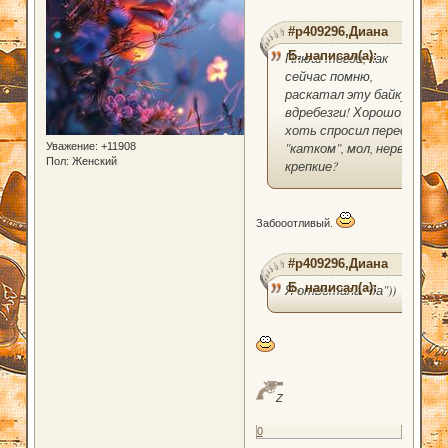
#p409296,Диана
Б. написал(а):
Плюш тогда, как
сейчас помню,
раскатал эту байку
вдребезги! Хорошо
хоть спросил перед
"катком", мол, нервы
Уважение:
+11908
Пол:
Женский
крепкие?
Забооотливый.
#p409296,Диана
Б. написал(а):
Я ответила "да"))
Z
0