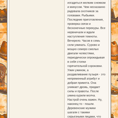
изгадиться мелким снежком
и минусом. Чем несказанно
радовала охотников за
головами. Рыбьими.
Последние приготовления,
проверка связи и
бесконечные перекуры. Все
нервничали и ждали
наступления темноты.
Вечерело. Часов в семь
сели ужинать. Сурово и
мощно семеро смелых
двигали челюстями,
периодически опрокидывая
в себя стопки
горячительной сороковки.
Ужин ужином, а
раздавливание пузыря - это
непременный атрибут и
добрая примета. Она
унимает дрожь, придает
силы и правоты. После
ужина курили молча.
Настрой очень важен. Ну,
наконец-то - пошли.
Деревенские мужики
шагали с такими
серьезными лицами, что