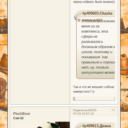
зерна собрать было можно))
#p409603,Ckazka
написал(а):
С письмом сложнее у
меня из-за
комплекса, эта
сфера не
развивалась
должным образом в
школе, поэтому и
понимания "как
правильно и хорошо"
нет, ну, только
интуитивно может)
Так а что же мешает сейчас
наверстать? ))
0
10
Поделиться
2023-
PlushBear
07-23 12:57:13
Сам Ш
#p409613,Диана