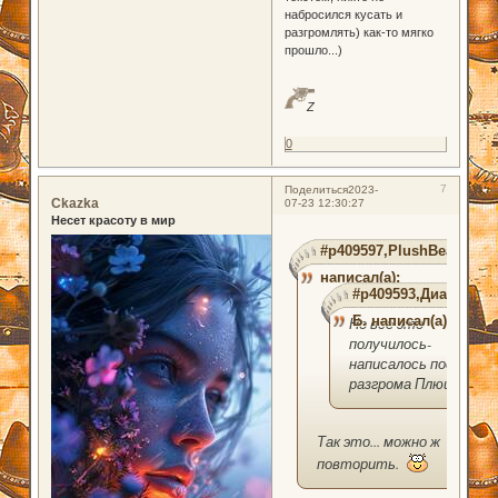
набросился кусать и
разгромлять) как-то мягко
прошло...)
Z
0
7
Поделиться
2023-
Ckazka
07-23 12:30:27
Несет красоту в мир
#p409597,PlushBear
написал(а):
#p409593,Диана
Б. написал(а):
Но все это
получилось-
написалось после
разгрома Плюша.
Так это... можно ж
повторить.