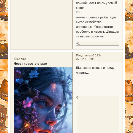
ночной налет на омулевый
косяк.
***
омуль - ценная рыба рода
сигов семейства
лососевых. Охраняется,
особенно в нерест. Штрафы
за вылов огромны.
+1
2
Поделиться
2023-
Ckazka
07-22 12:28:30
Несет красоту в мир
Щас кофе выпью и приду
читать...
0