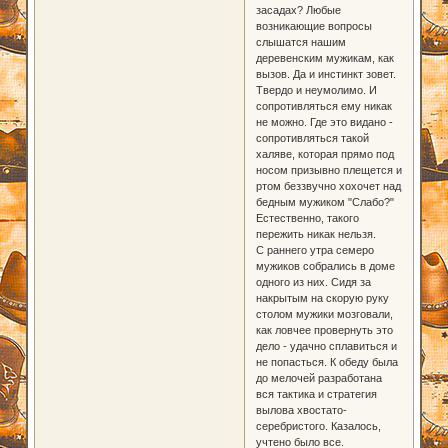
засадах? Любые
возникающие вопросы
слышатся нашим
деревенским мужикам, как
вызов. Да и инстинкт зовет.
Твердо и неумолимо. И
сопротивляться ему никак
не можно. Где это видано -
сопротивляться такой
халяве, которая прямо под
носом призывно плещется и
ртом беззвучно хохочет над
бедным мужиком "Слабо?"
Естественно, такого
пережить никак нельзя.
С раннего утра семеро
мужиков собрались в доме
одного из них. Сидя за
накрытым на скорую руку
столом мужики мозговали,
как ловчее провернуть это
дело - удачно сплавиться и
не попасться. К обеду была
до мелочей разработана
вся тактика и стратегия
вылова хвостато-
серебристого. Казалось,
учтено было все.