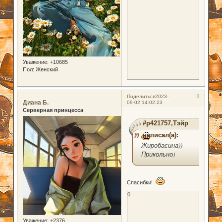
Уважение:
+10685
Пол:
Женский
3
Поделиться
2023-
Диана Б.
09-02 14:02:23
Серверная принцесса
#p421757,Тэйр
написал(а):
Жиробасина))
Прикольно)
Спасибки!
0
Уважение:
+2376