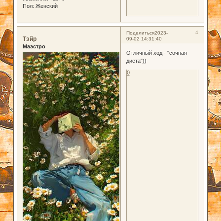
Пол:
Женский
4
Поделиться
2023-
Тэйр
09-02 14:31:40
Маэстро
Отличный ход - "сочная
диета"))
0