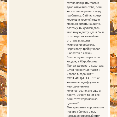
готова прикрыть глаза и
даже отпустить тебя, если
ты сможешь решить одну
проблемку. Сейчас среди
королев и королей стало
модным сидеть на диете,
поэтому ты должен дать
мне такую диету, где я бы и
от монарших веяний не
отстала и законы
Жиртресии соблюла.
Через пару-тройку часов
шарлатан с клячей
благополучно пересекли
кордон, а Жиробасина
Третья заливисто хохотала,
щуря поросячьи глазки и
хлопая в ладошки: "
СОЧНАЯ ДИЕТА - это не
только овощи-фрукты в
неограниченном
количестве, но это еще и
все то, из чего течет сок,
если "это" хорошенько
сдавить".
Тем временем королевские
повара сбились с ног,
накрывая огромный стол