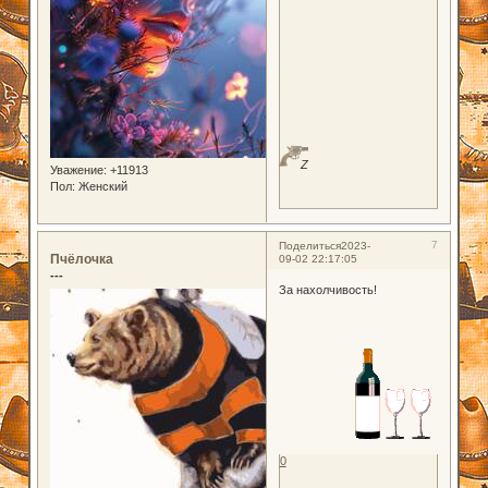
Z
Уважение:
+11913
Пол:
Женский
7
Поделиться
2023-
Пчёлочка
09-02 22:17:05
---
За нахолчивость!
0