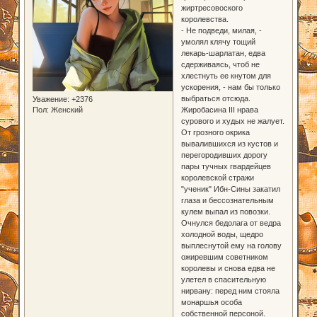
жиртресовоского
королевства.
- Не подведи, милая, -
умолял клячу тощий
лекарь-шарлатан, едва
сдерживаясь, чтоб не
хлестнуть ее кнутом для
ускорения, - нам бы только
выбраться отсюда.
Уважение:
+2376
Жиробасина III нрава
Пол:
Женский
сурового и худых не жалует.
От грозного окрика
вывалившихся из кустов и
перегородивших дорогу
пары тучных гвардейцев
королевской стражи
"ученик" Ибн-Сины закатил
глаза и бессознательным
кулем выпал из повозки.
Очнулся бедолага от ведра
холодной воды, щедро
выплеснутой ему на голову
ожиревшим советником
королевы и снова едва не
улетел в спасительную
нирвану: перед ним стояла
монаршья особа
собственной персоной.