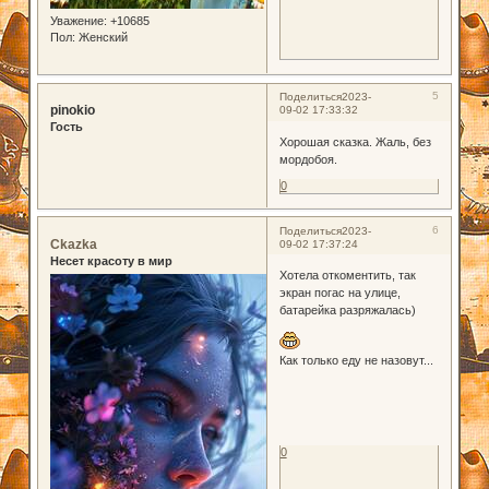
Уважение:
+10685
Пол:
Женский
5
Поделиться
2023-
pinokio
09-02 17:33:32
Гость
Хорошая сказка. Жаль, без
мордобоя.
0
6
Поделиться
2023-
Ckazka
09-02 17:37:24
Несет красоту в мир
Хотела откоментить, так
экран погас на улице,
батарейка разряжалась)
Как только еду не назовут...
0