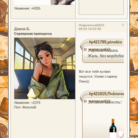
Уважение:
+6355
8
Поделиться
2023-
Диана Б.
09-03 15:02:59
Серверная принцесса
#p421789,pinokio
написал(а):
Хорошая сказка.
Жаль, без мордобоя.
Вот все тебя кулаки
чешутся. Узнаю старину
Пино))
#p421819,Пчёлочка
написал(а):
За нахолчивость!
Уважение:
+2376
Пол:
Женский