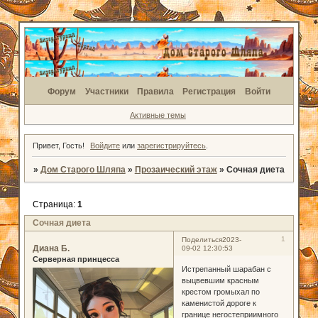
Форум
Участники
Правила
Регистрация
Войти
Активные темы
Привет, Гость!
Войдите
или
зарегистрируйтесь
.
»
Дом Старого Шляпа
»
Прозаический этаж
»
Сочная диета
Страница:
1
Сочная диета
1
Поделиться
2023-
Диана Б.
09-02 12:30:53
Серверная принцесса
Истрепанный шарабан с
выцвевшим красным
крестом громыхал по
каменистой дороге к
границе негостеприимного