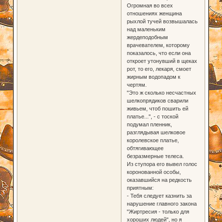
Огромная во всех
отношениях женщина
рыхлой тучей возвышалась
над маленьким
жердеподобным
врачевателем, которому
показалось, что если она
откроет утонувший в щеках
рот, то его, лекаря, смоет
жирным водопадом к
чертям.
"Это ж сколько несчастных
шелкопрядиков сварили
живьем, чтоб пошить ей
платье...", - с тоской
подумал пленник,
разглядывая шелковое
королевское платье,
обтягивающее
безразмерные телеса.
Из ступора его вывел голос
коронованной особы,
оказавшийся на редкость
приятным:
- Тебя следует казнить за
нарушение главного закона
"Жиртресия - только для
хороших людей", но я