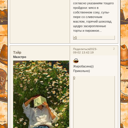
согласно указаниям тощего
пройдохи: мясо в
собственном соку, супы-
пюре со сливочным
маслом, горячий шоколад,
щедро засиропленные
торты и пирожное...
+5
2
Поделиться
2023-
Тэйр
09-02 13:42:19
Маэстро
Жиробасина))
Прикольно)
0