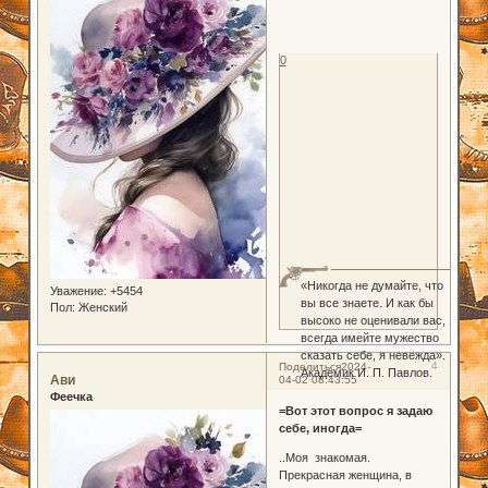
0
«Никогда не думайте, что
Уважение:
+5454
вы все знаете. И как бы
Пол:
Женский
высоко не оценивали вас,
всегда имейте мужество
сказать себе, я невежда».
4
Поделиться
2024-
Академик И. П. Павлов.
Ави
04-02 08:43:55
Феечка
=Вот этот вопрос я задаю
себе, иногда=
..Моя знакомая.
Прекрасная женщина, в