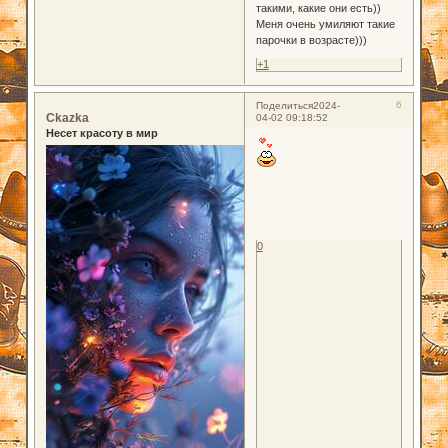
такими, какие они есть))
Меня очень умиляют такие
парочки в возрасте)))
+1
6
Поделиться
2024-
Ckazka
04-02 09:18:52
Несет красоту в мир
0