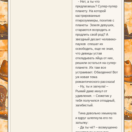
- Нет, а ты что
предлагаешь? Супер-пупер
планету. На которой
кастрированные
птирозуммеры, похитив с
планеты Земля девушек,
стараются возродить и
продлить свой род? А
звездный десант человеко-
пауков спешат их
освободить, еще не зная,
что девицы устав
откладывать яйца от них,
решили остаться на супер-
планете. Их там все
устраивает. Обалденно! Вот
уж новая тема
романтического рассказа!
- Ну, ты и загнула! –
Рыжий даже икнул от
удивления. – Сюжетик у
тебя получился отпадный,
загибистый.
Тина довольно хмыкнула
и вдруг шлепнула его по
затылку:
- Да ты чё? – возмущенно
зашипел он и еще раз