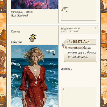
Z
Уважение:
+11908
Пол:
Женский
7
Поделиться
2024-
Санна
04-02 12:05:03
#p466873,Ави
Капитан
написал(а):
Что их держит
рядом друг с другом
столько лет.
Любовь...
+1