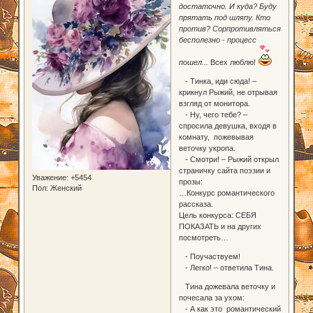
достаточно. И куда? Буду
прятать под шляпу. Кто
против? Сорпротивляться
бесполезно - процесс
пошел...
Всех люблю!
- Тинка, иди сюда! –
крикнул Рыжий, не отрывая
взгляд от монитора.
- Ну, чего тебе? –
спросила девушка, входя в
комнату, пожевывая
веточку укропа.
- Смотри! – Рыжий открыл
страничку сайта поэзии и
Уважение:
+5454
прозы:
Пол:
Женский
…Конкурс романтического
рассказа.
Цель конкурса: СЕБЯ
ПОКАЗАТЬ и на других
посмотреть…
- Поучаствуем!
- Легко! – ответила Тина.
Тина дожевала веточку и
почесала за ухом:
- А как это романтический