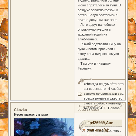
видимо, разозлила солнце,
и оно спряталось за тучи. В
воздухе запахло грозой, и
ветер-шалун растопырил
платье девушки, как зонт.
Лето вдруг на небесах
опрокинуло кувшин с
дождевой водой на
влюбленных.
Рыжий подхватил Тину на
руки и бегом бросился к
стогу сена виднеющемуся
вдали…
Там они и «нашли»
Терёшку.
«Никогда не думайте, что
вы все знаете. И как бы
высоко не оценивали вас,
+2
всегда имейте мужество
сказать себе, я невежда».
2
Поделиться
2023-
Академик И. П. Павлов.
Ckazka
09-23 12:04:36
Несет красоту в мир
#p426959,Ави
написал(а):
Там они и «нашли»