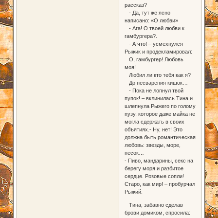
рассказ?
- Да, тут же ясно
написано: «О любви»
- Ага! О твоей любви к
гамбургера?.
- А что! – усмехнулся
Рыжик и продекламировал:
О, гамбургер! Любовь
моя!
Любил ли кто тебя как я?
До несварения кишок…
- Пока не лопнул твой
пупок! – вклинилась Тина и
шлепнула Рыжего по голому
пузу, которое даже майка не
могла сдержать в своих
объятиях.- Ну, нет! Это
должна быть романтическая
любовь: звезды, море,
песок…
- Пиво, мандарины, секс на
берегу моря и разбитое
сердце. Розовые сопли!
Старо, как мир! – пробурчал
Рыжий.
Тина, забавно сделав
брови домиком, спросила: