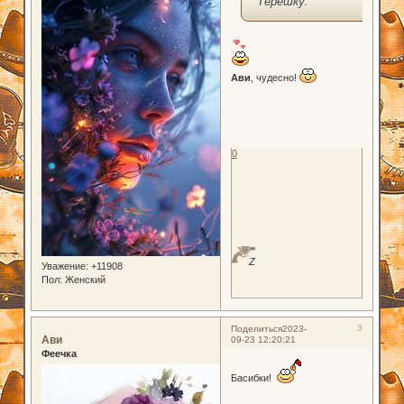
Терёшку.
Ави
, чудесно!
0
Z
Уважение:
+11908
Пол:
Женский
3
Поделиться
2023-
Ави
09-23 12:20:21
Феечка
Басибки!