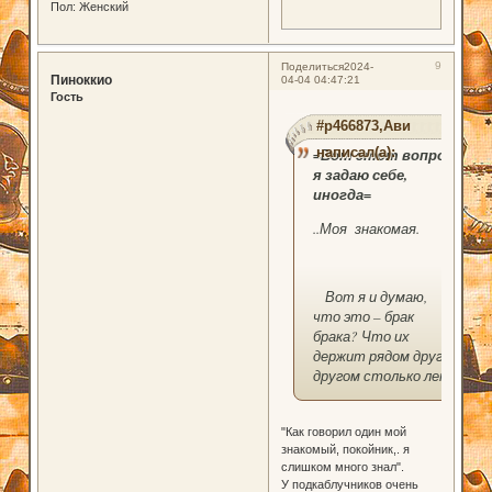
Пол:
Женский
9
Поделиться
2024-
Пиноккио
04-04 04:47:21
Гость
#p466873,Ави
написал(а):
=Вот этот вопрос
я задаю себе,
иногда=
..Моя знакомая.
Вот я и думаю,
что это – брак
брака? Что их
держит рядом друг с
другом столько лет.
"Как говорил один мой
знакомый, покойник,. я
слишком много знал".
У подкаблучников очень