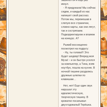
икнул.
- Я придумала! Мы сейчас
сядем, и каждый из нас
напишет свой рассказ.
Потом мы, перемешав в
слепую все странички,
словно карты, как они лягут,
так и состряпаем.
Подкорректируем и впаяем
на конкурс. А?
Рыжий восхищенно
посмотрел на подругу:
- Ну, ты голова!!! Это
будет шедевр! Вперед моя
Муза! – и он быстро уселся
за компьютер, а Тина, взяв
ноутбук, пошла на кухню. В
ночной тишине раздались
дружные шлепки по
клавишам…
Нет, нет! Еще один звук
нарушал эту
идеалистическую,
творческую тишину. В
кроватке посапывал
двухгодовалый Терёшка.