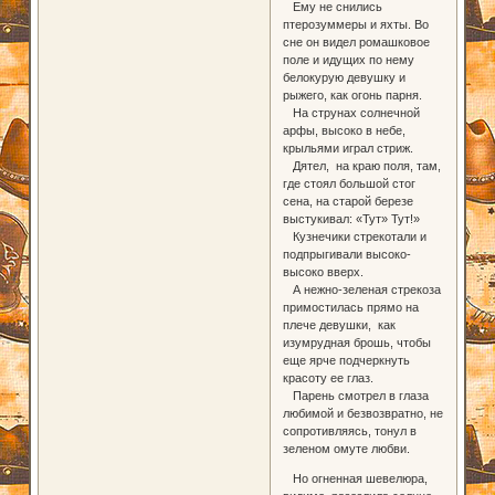
Ему не снились
птерозуммеры и яхты. Во
сне он видел ромашковое
поле и идущих по нему
белокурую девушку и
рыжего, как огонь парня.
На струнах солнечной
арфы, высоко в небе,
крыльями играл стриж.
Дятел, на краю поля, там,
где стоял большой стог
сена, на старой березе
выстукивал: «Тут» Тут!»
Кузнечики стрекотали и
подпрыгивали высоко-
высоко вверх.
А нежно-зеленая стрекоза
примостилась прямо на
плече девушки, как
изумрудная брошь, чтобы
еще ярче подчеркнуть
красоту ее глаз.
Парень смотрел в глаза
любимой и безвозвратно, не
сопротивляясь, тонул в
зеленом омуте любви.
Но огненная шевелюра,