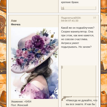
крепкие браки.
+1
10
Поделиться
2024-
Ави
04-04 07:41:33
Феечка
Какой же он подкаблучник?
Скорее манипулятор. Она
при этом, как мне кажется,
не совсем счастлива.
Актриса умеет
подыгрывать. Но зачем?
0
«Никогда не думайте, что
Уважение:
+5454
вы все знаете. И как бы
Пол:
Женский