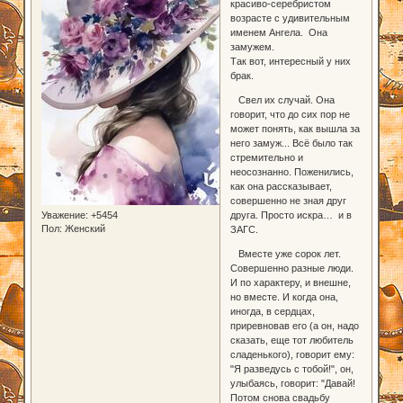
красиво-серебристом
возрасте с удивительным
именем Ангела. Она
замужем.
Так вот, интересный у них
брак.
Свел их случай. Она
говорит, что до сих пор не
может понять, как вышла за
него замуж... Всё было так
стремительно и
неосознанно. Поженились,
как она рассказывает,
совершенно не зная друг
Уважение:
+5454
друга. Просто искра… и в
Пол:
Женский
ЗАГС.
Вместе уже сорок лет.
Совершенно разные люди.
И по характеру, и внешне,
но вместе. И когда она,
иногда, в сердцах,
приревновав его (а он, надо
сказать, еще тот любитель
сладенького), говорит ему:
"Я разведусь с тобой!", он,
улыбаясь, говорит: "Давай!
Потом снова свадьбу