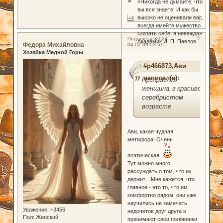
«Никогда не думайте, что
вы все знаете. И как бы
высоко не оценивали вас,
+4
всегда имейте мужество
сказать себе, я невежда».
5
Поделиться
2024-
Академик И. П. Павлов.
Федора Михайловна
04-02 09:03:51
Хозяйка Медной Горы
#p466873,Ави
написал(а):
Прекрасная
женщина, в красиво-
серебристом
возрасте
Ави, какая чудная
метафора! Очень
поэтическая
Тут можно много
рассуждать о том, что их
держит... Мне кажется, что
главное - это то, что им
комфортно рядом, они уже
научились не замечать
Уважение:
+3456
недочетов друг друга и
Пол:
Женский
принимают свои половинки