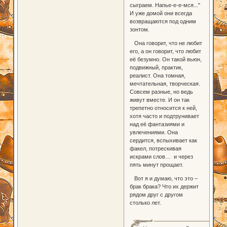
сыграем. Напье-е-е-мся..."
И уже домой они всегда
возвращаются под одним
зонтом.
Она говорит, что не любит
его, а он говорит, что любит
её безумно. Он такой вьюн,
подвижный, практик,
реалист. Она томная,
мечтательная, творческая.
Совсем разные, но ведь
живут вместе. И он так
трепетно относится к ней,
хотя часто и подтрунивает
над её фантазиями и
увлечениями. Она
сердится, вспыхивает как
факел, потрескивая
искрами слов… и через
пять минут прощает.
Вот я и думаю, что это –
брак брака? Что их держит
рядом друг с другом
столько лет.