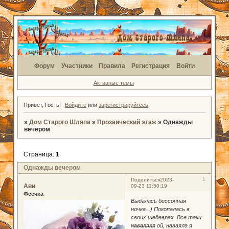
Форум
Участники
Правила
Регистрация
Войти
Активные темы
Привет, Гость!
Войдите
или
зарегистрируйтесь
.
»
Дом Старого Шляпа
»
Прозаический этаж
»
Однажды
вечером
Страница:
1
Однажды вечером
1
Поделиться
2023-
Ави
09-23 11:50:19
Феечка
Выдалась бессонная
ночка...) Покопалась в
своих шедеврах. Все таки
наваляля
ой, наваяла я