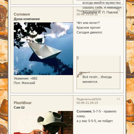
всегда имейте мужество
сказать себе, я невежда».
20
Поделиться
2024-
Академик И. П. Павлов.
Соломея
02-06 21:26:11
Душа компании
Чёт или нечет?
Красное прочит
Сегодня джекпот.
0
Всё течёт... Иногда
Уважение:
+882
меняется.
Пол:
Женский
21
Поделиться
2024-
PlushBear
02-06 21:29:15
Сам Ш
Соломея
, 5-7-5 - правило
хокку.
а у вас 5-5-5, не пойдет.