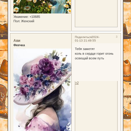
Уважение:
+10685
Пол:
Женский
3
Поделиться
2024-
Ави
01-13 21:49:55
Феечка
Тебя заметят
коль в сердце горит огонь
освещай всем путь
+2