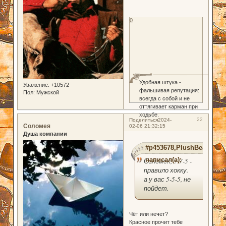
0
Удобная штука -
Уважение:
+10572
фальшивая репутация:
Пол:
Мужской
всегда с собой и не
оттягивает карман при
ходьбе.
22
Поделиться
2024-
Соломея
02-06 21:32:15
Душа компании
#p453678,PlushBear
написал(а):
Соломея, 5-7-5 -
правило хокку.
а у вас 5-5-5, не
пойдет.
Чёт или нечет?
Красное прочит тебе