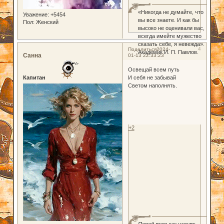
«Никогда не думайте, что
Уважение:
+5454
вы все знаете. И как бы
Пол:
Женский
высоко не оценивали вас,
всегда имейте мужество
сказать себе, я невежда».
4
Поделиться
2024-
Академик И. П. Павлов.
Санна
01-13 22:33:23
Освещай всем путь
Капитан
И себя не забывай
Светом наполнять.
+2