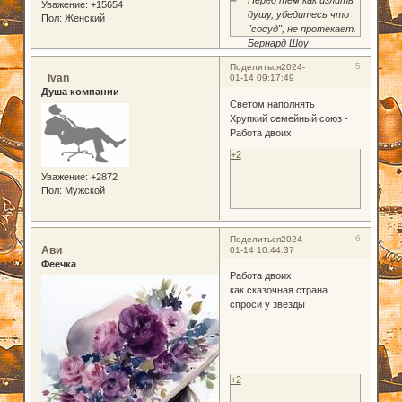
Перед тем как излить
Уважение:
+15654
душу, убедитесь что
Пол:
Женский
"сосуд", не протекает.
Бернард Шоу
5
Поделиться
2024-
_Ivan
01-14 09:17:49
Душа компании
Светом наполнять
Хрупкий семейный союз -
Работа двоих
+2
Уважение:
+2872
Пол:
Мужской
6
Поделиться
2024-
Ави
01-14 10:44:37
Феечка
Работа двоих
как сказочная страна
спроси у звезды
+2