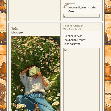
Хороший день, чтобы
быть!
0
2
Поделиться
2024-
Тэйр
01-13 21:23:36
Маэстро
Не спеши туда,
Где фонари горят -
Тебя заметят.
+2