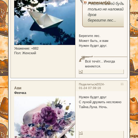
написал(а):
Решительней будь
только не наломай
дров
берегите лес...
Берегите лес.
Может быть, и вам
Нужен будет друг.
Уважение:
+882
Пол:
Женский
Всё течёт... Иногда
меняется.
+2
11
Поделиться
2024-
Ави
01-24 07:39:16
Феечка
Нужен будет друг
С луной дружить несложно
Тайна.Луна. Ночь.
+1