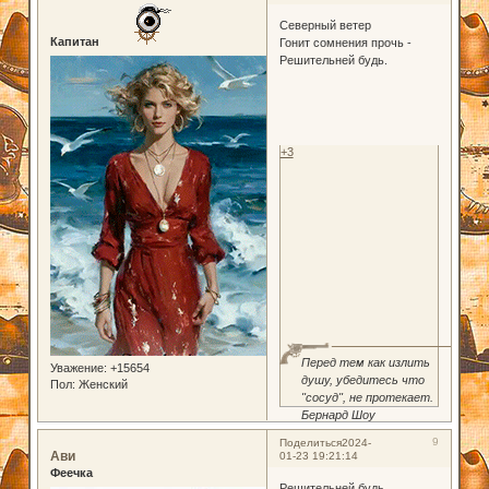
Северный ветер
Капитан
Гонит сомнения прочь -
Решительней будь.
+3
Перед тем как излить
Уважение:
+15654
душу, убедитесь что
Пол:
Женский
"сосуд", не протекает.
Бернард Шоу
9
Поделиться
2024-
Ави
01-23 19:21:14
Феечка
Решительней будь