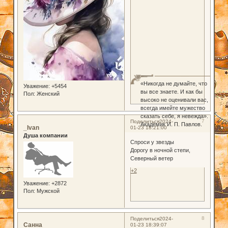
«Никогда не думайте, что
Уважение:
+5454
вы все знаете. И как бы
Пол:
Женский
высоко не оценивали вас,
всегда имейте мужество
сказать себе, я невежда».
7
Поделиться
2024-
Академик И. П. Павлов.
_Ivan
01-23 18:21:00
Душа компании
Спроси у звезды
Дорогу в ночной степи,
Северный ветер
+2
Уважение:
+2872
Пол:
Мужской
8
Поделиться
2024-
Санна
01-23 18:39:07