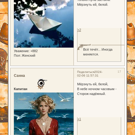
Мёрзнуть ей, белой.
+2
Всё течёт... Иногда
Уважение:
+882
меняется.
Пол:
Женский
17
Поделиться
2024-
Санна
02-06 11:57:31
Мёрзнуть ей, белой,
Капитан
В небе ночном часовым -
Сторож надёжный.
+1