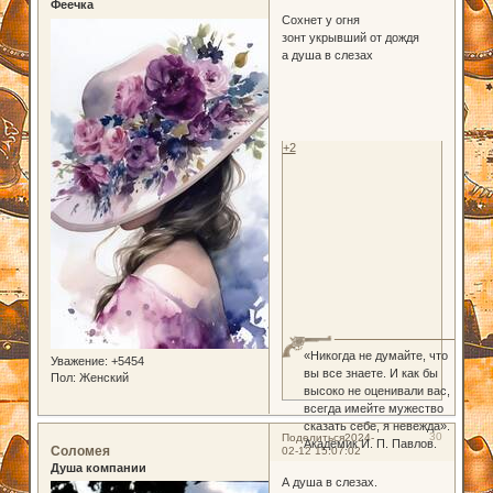
Феечка
Сохнет у огня
зонт укрывший от дождя
а душа в слезах
+2
«Никогда не думайте, что
Уважение:
+5454
вы все знаете. И как бы
Пол:
Женский
высоко не оценивали вас,
всегда имейте мужество
сказать себе, я невежда».
30
Поделиться
2024-
Академик И. П. Павлов.
Соломея
02-12 15:07:02
Душа компании
А душа в слезах.