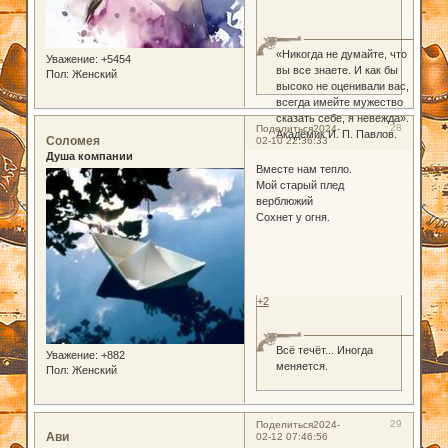
«Никогда не думайте, что
Уважение:
+5454
вы все знаете. И как бы
Пол:
Женский
высоко не оценивали вас,
всегда имейте мужество
сказать себе, я невежда».
28
Поделиться
2024-
Академик И. П. Павлов.
Соломея
02-10 22:36:33
Душа компании
Вместе нам тепло.
Мой старый плед
верблюжий
Сохнет у огня.
+2
Всё течёт... Иногда
Уважение:
+882
меняется.
Пол:
Женский
29
Поделиться
2024-
Ави
02-12 07:46:56