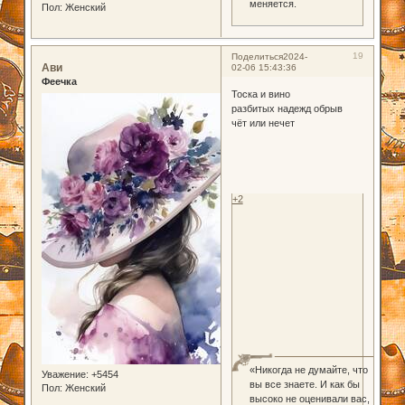
меняется.
Пол:
Женский
19
Поделиться
2024-
Ави
02-06 15:43:36
Феечка
Тоска и вино
разбитых надежд обрыв
чёт или нечет
+2
«Никогда не думайте, что
Уважение:
+5454
вы все знаете. И как бы
Пол:
Женский
высоко не оценивали вас,