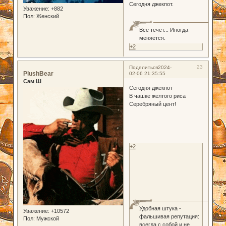
Сегодня джекпот.
Уважение:
+882
Пол:
Женский
Всё течёт... Иногда
меняется.
+2
23
Поделиться
2024-
PlushBear
02-06 21:35:55
Сам Ш
Сегодня джекпот
В чашке желтого риса
Серебряный цент!
+2
Удобная штука -
Уважение:
+10572
фальшивая репутация:
Пол:
Мужской
всегда с собой и не