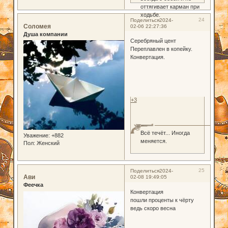
оттягивает карман при
ходьбе.
24
Поделиться
2024-
Соломея
02-06 22:27:36
Душа компании
Серебряный цент
Переплавлен в копейку.
Конвертация.
+3
Всё течёт... Иногда
Уважение:
+882
меняется.
Пол:
Женский
25
Поделиться
2024-
Ави
02-08 19:49:05
Феечка
Конвертация
пошли проценты к чёрту
ведь скоро весна