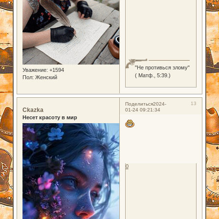
"Не противься злому"
Уважение:
+1594
( Матф., 5:39.)
Пол:
Женский
13
Поделиться
2024-
Ckazka
01-24 09:21:34
Несет красоту в мир
0