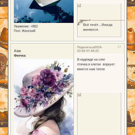
+2
Всё течёт... Иногда
Уважение:
+882
меняется.
Пол:
Женский
27
Поделиться
2024-
Ави
02-09 07:48:45
Феечка
В надежде на снег
птичка в клетке воркует
вместе нам тепло
+2