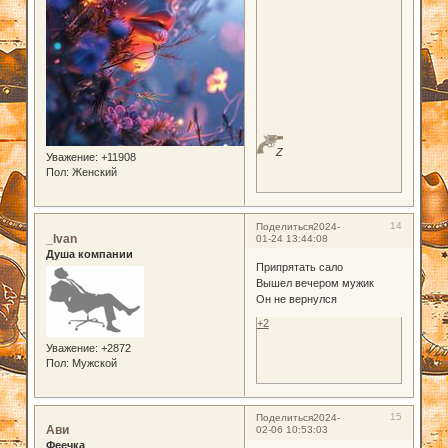
Z
Уважение:
+11908
Пол:
Женский
14
Поделиться
2024-
_Ivan
01-24 13:44:08
Душа компании
Припрятать сало
Вышел вечером мужик
Он не вернулся
+2
Уважение:
+2872
Пол:
Мужской
15
Поделиться
2024-
Ави
02-06 10:53:03
Феечка