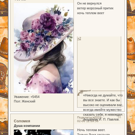
Он не вернулся
ветер морозный притих
ночь теплом веет
+2
«Никогда не думайте, что
Уважение:
+5454
вы все знаете. И как бы
Пол:
Женский
высоко не оценивали вас,
всегда имейте мужество
сказать себе, я невежда».
16
Поделиться
2024-
Академик И. П. Павлов.
Соломея
02-06 11:39:56
Душа компании
Ночь теплом веет.
Только Луна застыла.