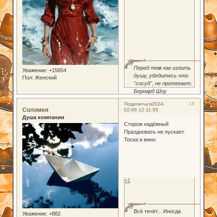
Перед тем как излить
Уважение:
+15654
душу, убедитесь что
Пол:
Женский
"сосуд", не протекает.
Бернард Шоу
18
Поделиться
2024-
Соломея
02-06 12:11:55
Душа компании
Сторож надёжный
Праздновать не пускает.
Тоска и вино.
+1
Всё течёт... Иногда
Уважение:
+882