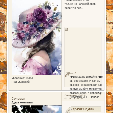
только не наломай дров
берегите лес...
+3
«Никогда не думайте, что
Уважение:
+5454
вы все знаете. И как бы
Пол:
Женский
высоко не оценивали вас,
всегда имейте мужество
сказать себе, я невежда».
10
Поделиться
2024-
Академик И. П. Павлов.
Соломея
01-23 22:20:50
Душа компании
#p450962,Ави