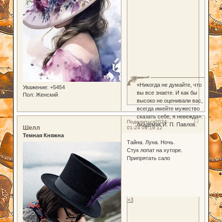
«Никогда не думайте, что
Уважение:
+5454
вы все знаете. И как бы
Пол:
Женский
высоко не оценивали вас,
всегда имейте мужество
сказать себе, я невежда».
12
Поделиться
2024-
Академик И. П. Павлов.
Шелл
01-24 09:19:12
Темная Княжна
Тайна. Луна. Ночь.
Стук лопат на хуторе.
Припрятать сало
+3