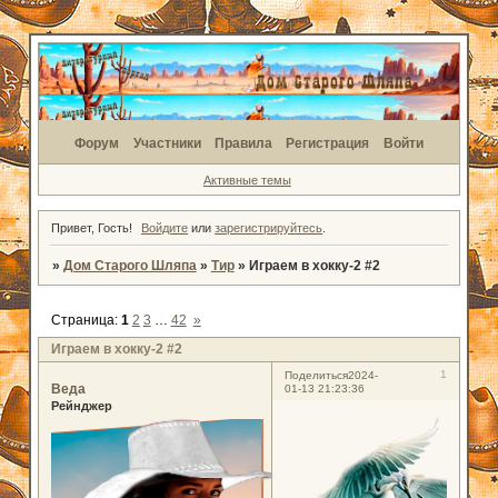
Форум
Участники
Правила
Регистрация
Войти
Активные темы
Привет, Гость!
Войдите
или
зарегистрируйтесь
.
»
Дом Старого Шляпа
»
Тир
»
Играем в хокку-2 #2
Страница:
1
2
3
…
42
»
Играем в хокку-2 #2
1
Поделиться
2024-
Веда
01-13 21:23:36
Рейнджер