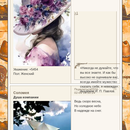
+1
«Никогда не думайте, что
Уважение:
+5454
вы все знаете. И как бы
Пол:
Женский
высоко не оценивали вас,
всегда имейте мужество
сказать себе, я невежда».
26
Поделиться
2024-
Академик И. П. Павлов.
Соломея
02-09 04:30:24
Душа компании
Ведь скоро весна,
Но холодное небо
В надежде на снег.