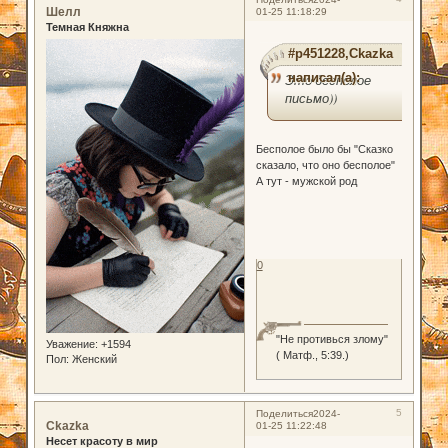
Шелл
01-25 11:18:29
Темная Княжна
#p451228,Ckazka
написал(а):
Это бесполое
письмо))
Бесполое было бы "Сказко
сказало, что оно бесполое"
А тут - мужской род
0
"Не противься злому"
Уважение:
+1594
( Матф., 5:39.)
Пол:
Женский
5
Поделиться
2024-
Ckazka
01-25 11:22:48
Несет красоту в мир