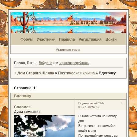
Форум
Участники
Правила
Регистрация
Войти
Активные темы
Привет, Гость!
Войдите
или
зарегистрируйтесь
.
»
Дом Старого Шляпа
»
Поэтическая крыша
»
Вдогонку
Страница:
1
Вдогонку
1
Поделиться
2024-
Соломея
01-25 10:57:28
Душа компании
Рыжая истома на исходе
дня.
Встретился знакомый и
ведёт меня
По трамвайным рельсам