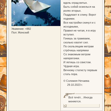
вдоль оград витых.
Быть собой осмелься на
ролях вторых.
Поддувает в спину. Ворот
подними.
Все настройки скинул и с
исходными,
Уважение:
+882
Правил не читая, я в игру
Пол:
Женский
вступил.
Гонишь за трамваем,
сколько хватит сил.
По скользящим метрам
стро́чишь напрямки
Со знакомым ветром
наперегонки.
И летишь со свистом.
Чу́дная игра.
Вечному статисту первым
стать пора.
© Соломея Нечаева
29.10.2023 г.
Всё течёт... Иногда
меняется.
+3