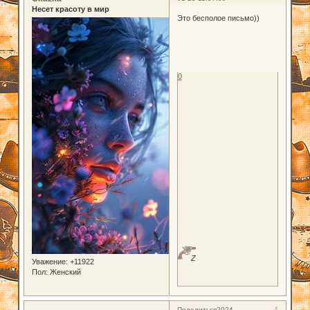
Несет красоту в мир
Это бесполое письмо))
0
Z
Уважение:
+11922
Пол:
Женский
4
Поделиться
2024-