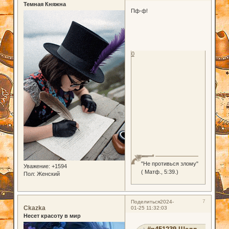
Темная Княжна
Пф-ф!
0
"Не противься злому"
Уважение:
+1594
( Матф., 5:39.)
Пол:
Женский
7
Поделиться
2024-
Ckazka
01-25 11:32:03
Несет красоту в мир