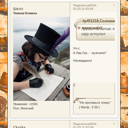
2
Поделиться
2024-
Шелл
01-25 11:05:44
Темная Княжна
#p451218,Соломея
написал(а):
Правил не читая, я в
игру вступил.
Уп-с.
А Лир.Гер. - мужчина?
Неожиданно!
0
"Не противься злому"
Уважение:
+1594
( Матф., 5:39.)
Пол:
Женский
3
Поделиться
2024-
Ckazka
01-25 11:07:09