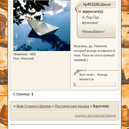
#p451226,Шелл
написал(а):
Уп-с.
А Лир.Гер. -
мужчина?
Неожиданно!
Мужчина, да. Умничка,
который всегда оставался в
Уважение:
+882
тени. Пока не сел в нужный
Пол:
Женский
трамвай.)
Всё течёт... Иногда
меняется.
0
Страница:
1
»
Дом Старого Шляпа
»
Поэтическая крыша
»
Вдогонку
создать бесплатный форум