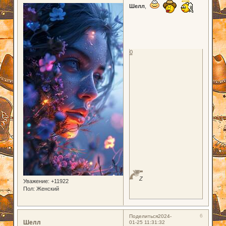
Шелл
,
0
Z
Уважение:
+11922
Пол:
Женский
6
Поделиться
2024-
Шелл
01-25 11:31:32