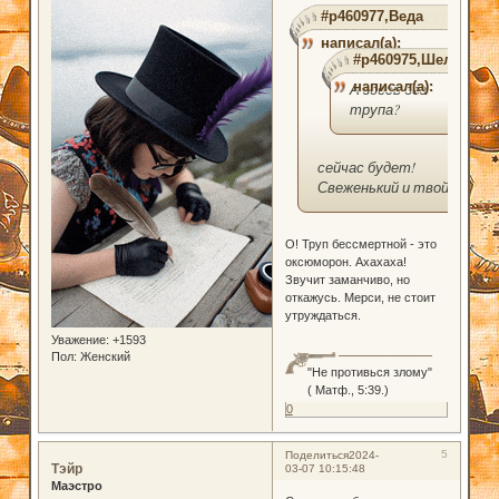
#p460977,Веда
написал(а):
#p460975,Шелл
написал(а):
А здесь без
трупа?
сейчас будет!
Свеженький и твой!
О! Труп бессмертной - это
оксюморон. Ахахаха!
Звучит заманчиво, но
откажусь. Мерси, не стоит
утруждаться.
Уважение:
+1593
Пол:
Женский
"Не противься злому"
( Матф., 5:39.)
0
5
Поделиться
2024-
Тэйр
03-07 10:15:48
Маэстро