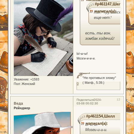
#p461147,Шелл
написал(а):
Как? Трупа все
еще нет?
есть, ты вон,
зомбак ходячий!
Ы-ы-ы!
Мозги-и-и-и.
"Не противься злому"
Уважение:
+1593
( Матф., 5:39.)
0
Пол:
Женский
12
Поделиться
2024-
Веда
03-08 00:02:30
Рейнджер
#p461154,Шелл
написал(а):
Ы-ы-ы!
Мозги-и-и-и.