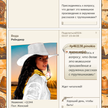
Присоединяюсь к вопросу,
что делает это мимишное
произведение в окружении
рассказов с трупешниками?
0
8
Поделиться
2024-
Веда
03-07 23:44:08
Рейнджер
#p461130,pinokio
написал(а):
Присоединяюсь к
вопросу, что делает
это мимишное
произведение в
окружении рассказов
с трупешниками?
Ждет читателей!
Хороший день, чтобы
Уважение:
+11344
быть!
Пол:
Женский
0