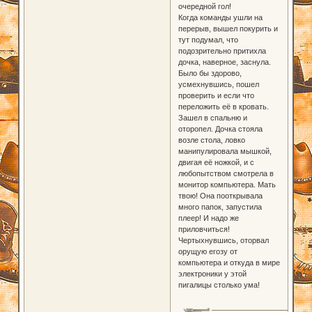
очередной гол!
Когда команды ушли на
перерыв, вышел покурить и
тут подумал, что
подозрительно притихла
дочка, наверное, заснула.
Было бы здорово,
усмехнувшись, пошел
проверить и если что
переложить её в кровать.
Зашел в спальню и
оторопел. Дочка стояла
возле стола, ловко
манипулировала мышкой,
двигая её ножкой, и с
любопытством смотрела в
монитор компьютера. Мать
твою! Она пооткрывала
много папок, запустила
плеер! И надо же
приловчиться!
Чертыхнувшись, оторвал
орущую егозу от
компьютера и откуда в мире
электроники у этой
пигалицы столько ума!