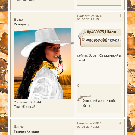
3
Поделиться
2024-
Веда
03-06 23:37:45
Рейнджер
#p460975,Шелл
написал(а):
А здесь без трупа?
сейчас будет! Свеженький и
твой!
0
Хороший день, чтобы
Уважение:
+11344
быть!
Пол:
Женский
4
Поделиться
2024-
Шелл
03-06 23:40:22
Темная Княжна