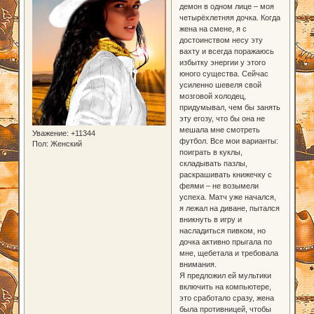
демон в одном лице – моя
четырёхлетняя дочка. Когда
жена на смене, я с
достоинством несу эту
вахту и всегда поражаюсь
избытку энергии у этого
юного существа. Сейчас
усиленно шевеля свой
мозговой холодец,
придумывал, чем бы занять
эту егозу, что бы она не
мешала мне смотреть
Уважение:
+11344
футбол. Все мои варианты:
Пол:
Женский
поиграть в куклы,
складывать пазлы,
раскрашивать книжечку с
феями – не возымели
успеха. Матч уже начался,
я лежал на диване, пытался
вникнуть в игру и
насладиться пивком, но
дочка активно прыгала по
мне, щебетала и требовала
внимания.
Я предложил ей мультики
включить на компьютере,
это сработало сразу, жена
была противницей, чтобы