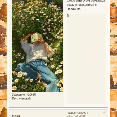
Скоро дети будут рождаться
сразу с планшетом) Ы-
ыволюция)
0
Уважение:
+10685
Пол:
Женский
6
Поделиться
2024-
Веда
03-07 22:00:55