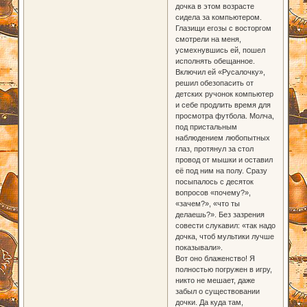
дочка в этом возрасте
сидела за компьютером.
Глазищи егозы с восторгом
смотрели на меня,
усмехнувшись ей, пошел
исполнять обещанное.
Включил ей «Русалочку»,
решил обезопасить от
детских ручонок компьютер
и себе продлить время для
просмотра футбола. Молча,
под пристальным
наблюдением любопытных
глаз, протянул за стол
провод от мышки и оставил
её под ним на полу. Сразу
посыпалось с десяток
вопросов «почему?»,
«зачем?», «что ты
делаешь?». Без зазрения
совести слукавил: «так надо
дочка, чтоб мультики лучше
показывали».
Вот оно блаженство! Я
полностью погружен в игру,
никто не мешает, даже
забыл о существовании
дочки. Да куда там,