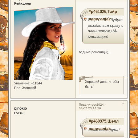
Рейнджер
#p461026,Тэйр
написал(а):
Скоро дети будут
рождаться сразу с
планшетом) Ы-
ыволюция)
бедные роженицы))
0
Хороший день, чтобы
Уважение:
+11344
быть!
Пол:
Женский
7
Поделиться
2024-
pinokio
03-07 23:14:56
Гость
#p460975,Шелл
написал(а):
здесь без трупа?