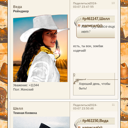
10
Поделиться
2024-
Веда
03-07 23:47:55
Рейнджер
#p461147,Шелл
написал(а):
Как? Трупа все еще
нет?
есть, ты вон, зомбак
ходячий!
0
Хороший день, чтобы
Уважение:
+11344
быть!
Пол:
Женский
11
Поделиться
2024-
Шелл
03-07 23:50:46
Темная Княжна
#p461150,Веда
написал(а):