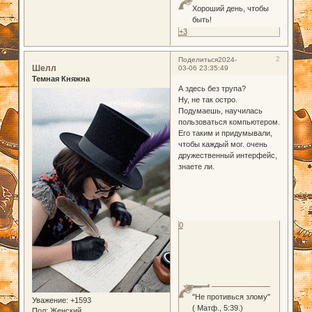
Хороший день, чтобы
быть!
+3
2
Поделиться
2024-
Шелл
03-06 23:35:49
Темная Княжна
А здесь без трупа?
Ну, не так остро.
Подумаешь, научилась
пользоваться компьютером.
Его таким и придумывали,
чтобы каждый мог. очень
дружественный интерфейс,
знаете ли.
0
"Не противься злому"
Уважение:
+1593
( Матф., 5:39.)
Пол:
Женский