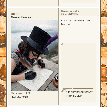
9
Поделиться
2024-
Шелл
03-07 23:45:50
Темная Княжна
Как? Трупа все еще нет?
Мм....м!
0
"Не противься злому"
Уважение:
+1593
( Матф., 5:39.)
Пол:
Женский