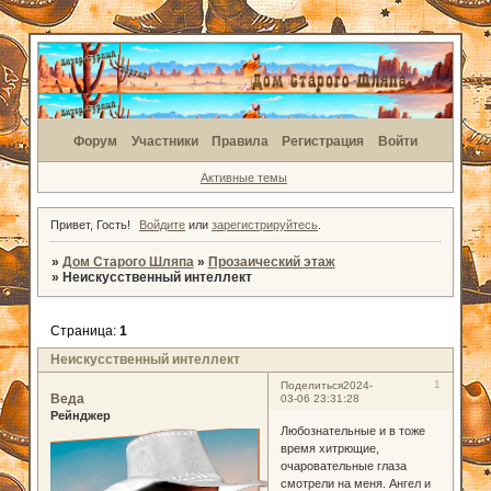
Форум
Участники
Правила
Регистрация
Войти
Активные темы
Привет, Гость!
Войдите
или
зарегистрируйтесь
.
»
Дом Старого Шляпа
»
Прозаический этаж
»
Неискусственный интеллект
Страница:
1
Неискусственный интеллект
1
Поделиться
2024-
Веда
03-06 23:31:28
Рейнджер
Любознательные и в тоже
время хитрющие,
очаровательные глаза
смотрели на меня. Ангел и