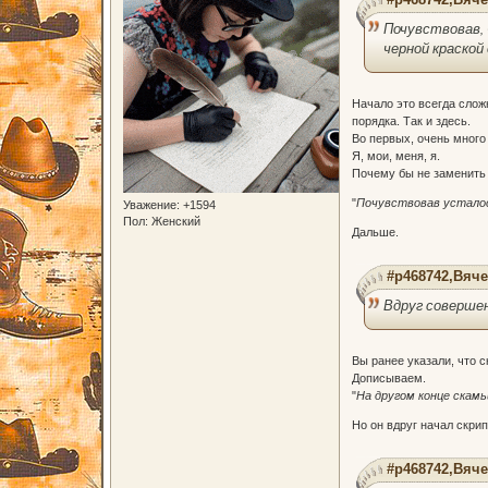
Почувствовав, 
черной краской
Начало это всегда слож
порядка. Так и здесь.
Во первых, очень много
Я, мои, меня, я.
Почему бы не заменить
"
Почувствовав усталос
Уважение:
+1594
Пол:
Женский
Дальше.
#p468742,Вяче
Вдруг совершен
Вы ранее указали, что 
Дописываем.
"
На другом конце скамь
Но он вдруг начал скрип
#p468742,Вяче