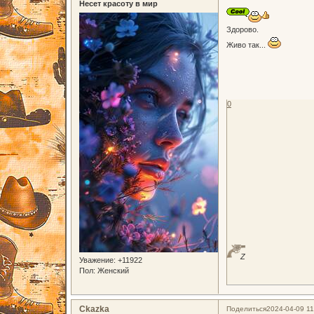
Несет красоту в мир
Здорово.
Живо так...
0
Z
Уважение:
+11922
Пол:
Женский
Ckazka
Поделиться
2024-04-09 11