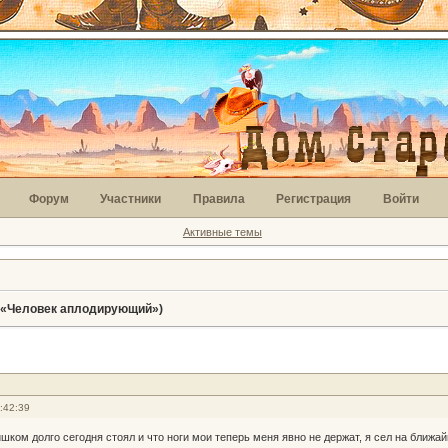
Форум
Участники
Правила
Регистрация
Войти
Активные темы
(«Человек аплодирующий»)
:42:39
ишком долго сегодня стоял и что ноги мои теперь меня явно не держат, я сел на ближ