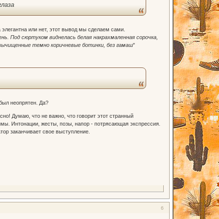
глаза
а элегантна или нет, этот вывод мы сделаем сами.
ень. Под сюртуком виднелась белая накрахмаленная сорочка,
вычищенные темно коричневые ботинки, без гамаш
"
был неопрятен. Да?
но! Думаю, что не важно, что говорит этот странный
мимы. Интонации, жесты, позы, напор - потрясающая экспрессия.
атор заканчивает свое выступление.
6