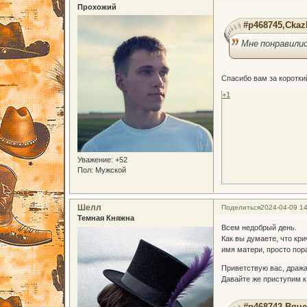
Прохожий
#p468745,Ckaz
Мне понравилис
Спасибо вам за коротки
+1
Уважение:
+52
Пол:
Мужской
Шелл
Поделиться
2024-04-09 14
Темная Княжна
Всем недобрый день.
Как вы думаете, что кри
имя матери, просто пор
Приветствую вас, дра
Давайте же приступим к
#p468742,Вяче