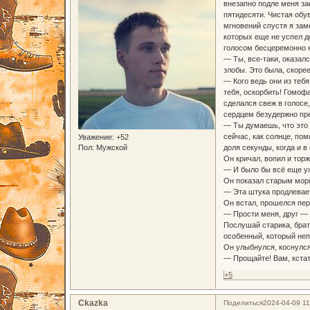
внезапно подле меня за
пятидесяти. Чистая обу
мгновений спустя я заме
которых еще не успел д
голосом бесцеремонно 
— Ты, все-таки, оказалс
злобы. Это была, скоре
— Кого ведь они из теб
тебя, оскорбить! Гомоф
сделался свеж в голосе,
сердцем безудержно пред
— Ты думаешь, что это к
сейчас, как солнце, по
Уважение:
+52
доля секунды, когда и 
Пол:
Мужской
Он кричал, вопил и тор
— И было бы всё еще у
Он показал старым морщ
— Эта штука продлевает
Он встал, прошелся пере
— Прости меня, друг — 
Послушай старика, брат,
особенный, который неп
Он улыбнулся, коснулся
— Прощайте! Вам, кстат
+5
Ckazka
Поделиться
2024-04-09 11