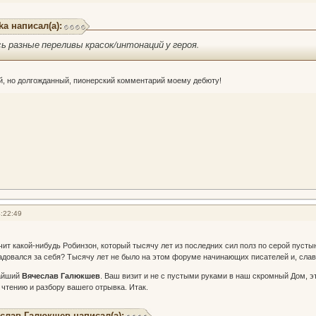
ka написал(а):
ь разные переливы красок/интонаций у героя.
й, но долгожданный, пионерский комментарий моему дебюту!
:22:49
чит какой-нибудь Робинзон, который тысячу лет из последних сил полз по серой пусты
адовался за себя? Тысячу лет не было на этом форуме начинающих писателей и, слав
жайший
Вячеслав Галюкшев
. Ваш визит и не с пустыми руками в наш скромный Дом, э
 чтению и разбору вашего отрывка. Итак.
слав Галюкшев написал(а):