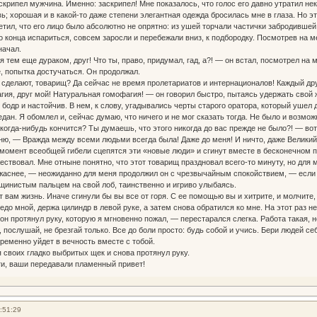
скрипел мужчина. Именно: заскрипел! Мне показалось, что голос его давно утратил не
вь; хорошая и в какой-то даже степени элегантная одежда бросилась мне в глаза. Но э
тил, что его лицо было абсолютно не опрятно: из ушей торчали частички забродившей г
о конца испариться, совсем заросли и перебежали вниз, к подбородку. Посмотрев на м
начал.
я тем еще дураком, друг! Что ты, право, придумал, гад, а?! — он встал, посмотрел на
е, попытка достучаться. Он продолжал.
я сделают, товарищ? Да сейчас не время пролетариатов и интернационалов! Каждый др
агия, друг мой! Натуральная гомофагия! — он говорил быстро, пытаясь удержать свой 
 бодр и настойчив. В нем, к слову, угадывались черты старого оратора, который ушел 
ан. Я обомлел и, сейчас думаю, что ничего и не мог сказать тогда. Не было и возмож
огда-нибудь кончится? Ты думаешь, что этого никогда до вас прежде не было?! — вот т
мню, — Вражда между всеми людьми всегда была! Даже до меня! И ничто, даже Велики
в момент всеобщей гибели сцепятся эти «новые люди» и сгинут вместе в бесконечном 
жествовал. Мне отныне понятно, что этот товарищ праздновал всего-то минуту, но для
жаснее, — неожиданно для меня продолжил он с чрезвычайным спокойствием, — если 
инистым пальцем на свой лоб, таинственно и игриво улыбаясь.
 вам жизнь. Иначе сгинули бы вы все от горя. С ее помощью вы и хитрите, и молчите,
до мной, держа цилиндр в левой руке, а затем снова обратился ко мне. На этот раз н
он протянул руку, которую я мгновенно пожал, — перестарался слегка. Работа такая, 
 послушай, не брезгай только. Все до боли просто: будь собой и учись. Бери людей с
ременно уйдет в вечность вместе с тобой.
 своих гладко выбритых щек и снова протянул руку.
и, ваши передавали пламенный привет!
:51:29