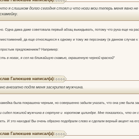
что я слишком долго сегодня стоял и что ноги мои теперь меня явно н
 скамейку.
но. Одна дама даже советовала первый абзац выкидывать, потому что рука еще на рас
 местоимений, да еще относящихся к одному и тому же персонажу (в данном случае к 
 простым предложением? Например:
ть в ногах, я сел на ближайшую скамью, окрашенную черной краской
"
слав Галюкшев написал(а):
но внезапно подле меня заскрипел мужчина.
скамейка была покрашена черным, но совершенно забыли указать, что она уже была за
и сидел пожилой мужчина в сюртуке и коротком цилиндре. Мне показалось, что он 
еть. И это находка! Вы очень образно подобрали слово и сделали верный акцент на его
слав Галюкшев написал(а):