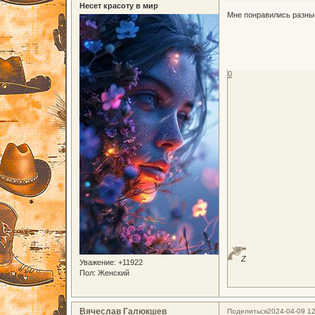
Несет красоту в мир
Мне понравились разные
0
Z
Уважение:
+11922
Пол:
Женский
Вячеслав Галюкшев
Поделиться
2024-04-09 12