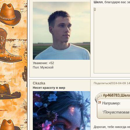
Шелл
, благодарю вас 
0
Уважение:
+52
Пол:
Мужской
Ckazka
Поделиться
2024-04-09 14
Несет красоту в мир
#p468783,Шелл
Например:
"
Почувствовав 
Дорогая, тебе никогда н