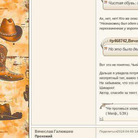
Чистая обувь; 
Ах, нет, нет! Кто же оп
"
Незнакомец был одет в
перехваченная у ворот
#p468742,Вяче
Но это было д
Вот это не понятно. Чь
Дальше я увидела потря
неопрятный тип, важно 
Не забываем, что это о
Шикарно!
Автор, спасибо за текст
"Не противься злом
( Матф., 5:39.)
+1
Вячеслав Галюкшев
Поделиться
2024-04-09 14
Прохожий