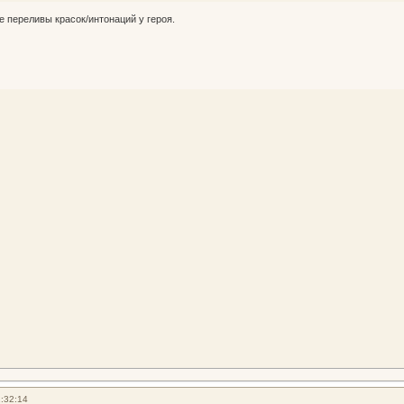
 переливы красок/интонаций у героя.
:32:14