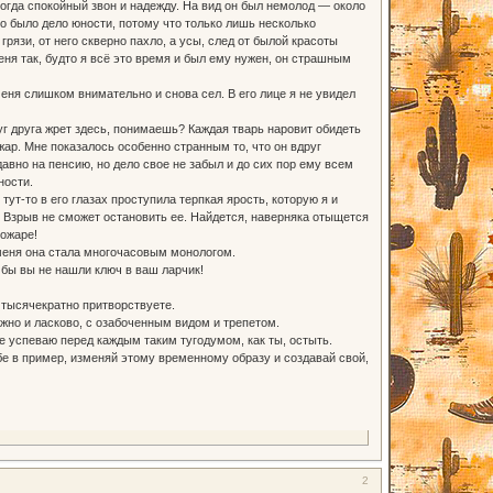
когда спокойный звон и надежду. На вид он был немолод — около
то было дело юности, потому что только лишь несколько
рязи, от него скверно пахло, а усы, след от былой красоты
еня так, будто я всё это время и был ему нужен, он страшным
 меня слишком внимательно и снова сел. В его лице я не увидел
уг друга жрет здесь, понимаешь? Каждая тварь наровит обидеть
жар. Мне показалось особенно странным то, что он вдруг
давно на пенсию, но дело свое не забыл и до сих пор ему всем
ности.
ут-то в его глазах проступила терпкая ярость, которую я и
й Взрыв не сможет остановить ее. Найдется, наверняка отыщется
пожаре!
 меня она стала многочасовым монологом.
бы вы не нашли ключ в ваш ларчик!
 тысячекратно притворствуете.
ежно и ласково, с озабоченным видом и трепетом.
не успеваю перед каждым таким тугодумом, как ты, остыть.
ебе в пример, изменяй этому временному образу и создавай свой,
2