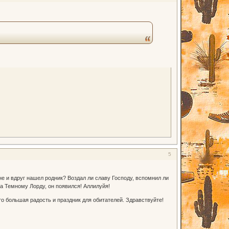
5
не и вдруг нашел родник? Воздал ли славу Господу, вспомнил ли
а Темному Лорду, он появился! Аллилуйя!
то большая радость и праздник для обитателей. Здравствуйте!