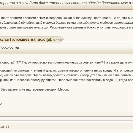
хорошая и в какой-то даже степени элегантная одежда бросилась мне в 
исывает общими словами? Нам интересно, какая была одежда, цвет, фасон. А то, что он
 удлиненный однобортный сюртук дорого сукна, некогда очень модного цвета шагр
ника синим шелковым платком. Расклешенные темные брюки мужчины упирались в 
слав Галюкшев написал(а):
ело юности
ей юности? ГГ? Т.е. он напрасно воспринял незнакомца элегантным? На самом деле он 
сающий умопомрачительный диалог, смысл которого поняла не до конца. И это прекрас
то, как он это говорит. Здесь автор делает читателей созерцателями искусства панто
трывок из "Человека аплодирующего". Невольно хочется похлопать в ладоши, когда ор
. Вы сделали мне настроение сегодня. Мерси.
у"
:28:58