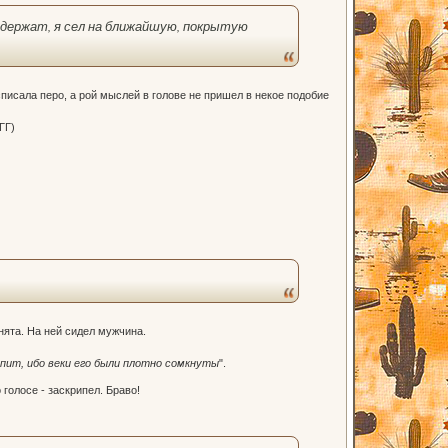
е держат, я сел на ближайшую, покрытую
писала перо, а рой мыслей в голове не пришел в некое подобие
ГГ)
нята. На ней сидел мужчина.
спит, ибо веки его были плотно сомкнуты
".
 голосе - заскрипел. Браво!