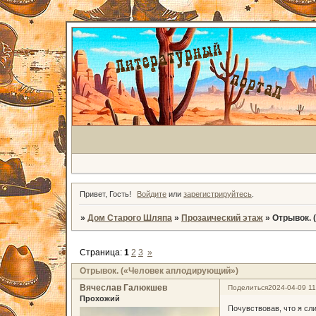
Привет, Гость!
Войдите
или
зарегистрируйтесь
.
»
Дом Старого Шляпа
»
Прозаический этаж
»
Отрывок. 
Страница:
1
2
3
»
Отрывок. («Человек аплодирующий»)
Вячеслав Галюкшев
Поделиться
2024-04-09 11
Прохожий
Почувствовав, что я сл