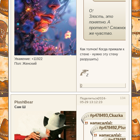
О!
Злость, это
понятно. А
протест? Сложное
же чувство.
Как толчок! Когда прижали к
стене - нужно эту стену
Уважение:
+11922
разрушить)
Пол:
Женский
Z
0
134
Поделиться
2024-
PlushBear
05-29 13:12:23
Сам Ш
#p478493,Ckazka
написал(а):
#p478492,PlushBear
написал(а):
#p478480,ОбмО