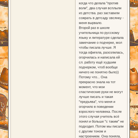
когда что делала "против
воли", два случая всплыли
из детства. раз заставили
сожрать в детсаду овсянку -
меня вырвало.
Второй раз в школе
учительница по русскому
языку и литературе сделала
замечание о подчерке, мол
чтобы писала лучше. Я
тогда офигела, разозлилась,
огорчилась и написала ей
сл. работу ещё худшим
подчерком, чтоб вообще
ничего не понятно было))
Потому что... Она
прекрасно знала на тот
момент, что мои
спастические руки не могут
лучше писать и такая
"предъява", что меня и
огорчило в поведении
взрослого человека. После
этого случая учитель всё
понял и больше "с таким" не
подходил. Потом мы писали
с другим тоном и
настроением. Она поняла,