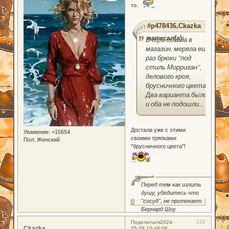
то.
#p478436,Ckazka
написал(а):
Вчера ездила в
магазин, меряла ещё
раз брюки "под
стиль Морриган",
делового кроя,
брусничного цвета.
Два варианта было
и оба не подошли...
Достала уже с этими
Уважение:
+15654
своими тряпками
Пол:
Женский
"брусничного цвета"!
Перед тем как излить
душу, убедитесь что
"сосуд", не протекает.
0
Бернард Шоу
122
Поделиться
2024-
Ckazka
05-29 10:49:06