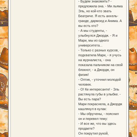
- Будем знакомить? -
предложила она. - Ми льяма
Эль, но кой-кто звать
Беатриче. Я есть анхель-
гранде, дармоед и Анима. А
вы есть кто?
- А мы студенты, -
улыбнулся Джордж. - Я и
Мари, мы из одного
университета...
- Только с разных курсов, -
подхватила Мари, - я учусь
на журналиста, - она
показала пальчиком на свой
блокнот, - а Джордж, он
физик!
- Оптик, - уточнил молодой
человек.
- О! Ке интересанте! - Эль
растянула губы в улыбке. -
Вы есть пара?
Мари покраснела, а Джордж
кашлянул в кулак:
- Мы обручены, - пояснил
он и перевел тему:
- И все же, что вы здесь
продаете?
Он покрутил рукой,