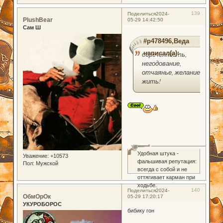
139
Поделиться
2024-
PlushBear
05-29 14:42:50
Сам Ш
#p478496,Веда
написал(а):
обреченность,
негодование,
отчаянье, желание
жить!
0
Удобная штука -
Уважение:
+10573
фальшивая репутация:
Пол:
Мужской
всегда с собой и не
оттягивает карман при
ходьбе.
140
Поделиться
2024-
ОбмОрОк
05-29 17:20:17
УКУРОБОРОС
бибику гон