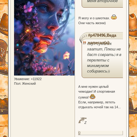
меня вторичное
Я могу и о шмотках.
Они часть жизни)
#p478496,Веда
написал(а):
двух сумочек
хватит, Плюш не
даст соврать) я в
перелеты с
минимумом
собираюсь))
Уважение:
+11922
Пол:
Женский
А мне нужен целый
чемодан! И спортивная
сумка!
Если, например, лететь
отдыхать ночей так на 14...
Z
0