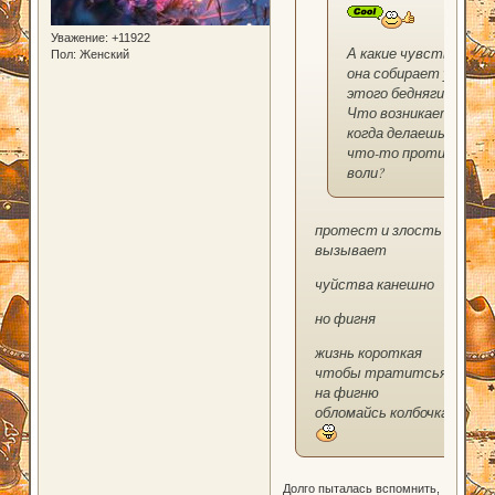
Уважение:
+11922
А какие чувства
Пол:
Женский
она собирает у
этого бедняги?
Что возникает,
когда делаешь
что-то против
воли?
протест и злость
вызывает
чуйства канешно
но фигня
жизнь короткая
чтобы тратитсья
на фигню
обломайсь колбочка
Долго пыталась вспомнить,