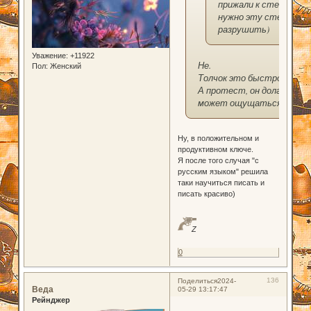
прижали к стене -
нужно эту стену
разрушить)
Уважение:
+11922
Не.
Пол:
Женский
Толчок это быстро.
А протест, он долго
может ощущаться
Ну, в положительном и
продуктивном ключе.
Я после того случая "с
русским языком" решила
таки научиться писать и
писать красиво)
Z
0
136
Поделиться
2024-
Веда
05-29 13:17:47
Рейнджер