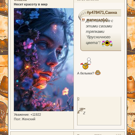
Несет красоту в мир
#p478471,Санна
написал(а):
Достала уже с
этими своими
тряпками
"брусничного
цвета"!
А белыми?
0
Z
Уважение:
+11922
Пол:
Женский