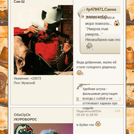
Сам Ш
#p478471,Санна
написал(а):
Этого нищего в
морг повезли...
"Умерла так
умерла..."
Неожиданно как-то.
Веда добренная, жалко ей
стало голодного дяденьку.
)
Уважение:
+10573
Пол:
Мужской
Удобная штука -
фальшивая репутация:
всегда с собой и не
0
оттягивает карман при
ходьбе.
125
Поделиться
2024-
ОбмОрОк
05-29 11:38:50
УКУРОБОРОС
в бубен гон