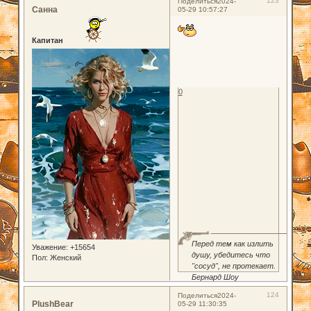
123
Поделиться
2024-
Санна
05-29 10:57:27
Капитан
0
Перед тем как излить
Уважение:
+15654
душу, убедитесь что
Пол:
Женский
"сосуд", не протекает.
Бернард Шоу
124
Поделиться
2024-
PlushBear
05-29 11:30:35