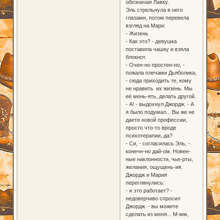
обозначая Лавку.
Эль стрельнула в него
глазами, потом перевела
взгляд на Мари:
- Жизень
- Как это? - девушка
поставила чашку и взяла
блокнот.
- Очен-но простен-но, -
пожала плечами Дьяболика,
- сюда приходить те, кому
не нравить их жизень. Мы
её мень-ять, делать другой.
- А! - выдохнул Джордж. - А
я было подумал... Вы же не
даете новой профессии,
просто что-то вроде
психотерапии, да?
- Си, - согласилась Эль, -
конечн-но дай-ом. Новен-
ные наклонности, чье-рты,
желания, ощущень-ия.
Джордж и Мария
переглянулись:
- и это работает? -
недоверчиво спросил
Джордж. - вы можете
сделать из меня... М-мм,