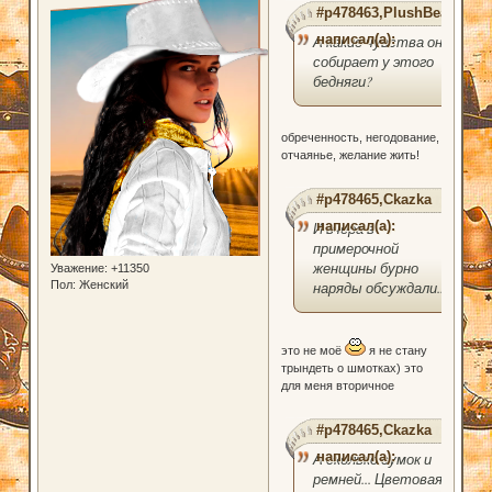
#p478463,PlushBear
написал(а):
А какие чувства она
собирает у этого
бедняги?
обреченность, негодование,
отчаянье, желание жить!
#p478465,Ckazka
написал(а):
И вчера в
примерочной
женщины бурно
Уважение:
+11350
Пол:
Женский
наряды обсуждали...
это не моё
я не стану
трындеть о шмотках) это
для меня вторичное
#p478465,Ckazka
написал(а):
А сколько сумок и
ремней... Цветовая