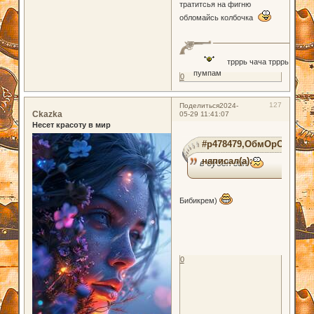
тратитсья на фигню
обломайсь колбочка
трррь чача трррь
пумпам
0
127
Поделиться
2024-
Ckazka
05-29 11:41:07
Несет красоту в мир
#p478479,ОбмОрОк
написал(а):
в бубен гон
Бибикрем)
0