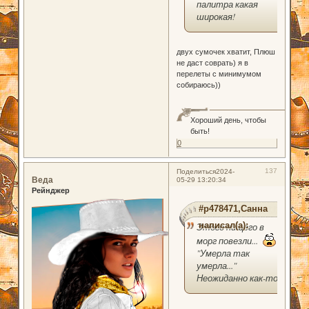
палитра какая
широкая!
двух сумочек хватит, Плюш
не даст соврать) я в
перелеты с минимумом
собираюсь))
Хороший день, чтобы
быть!
0
137
Поделиться
2024-
Веда
05-29 13:20:34
Рейнджер
#p478471,Санна
написал(а):
Этого нищего в
морг повезли...
"Умерла так
умерла..."
Неожиданно как-то.