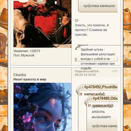
чуйства канешно
О!
Злость, это понятно. А
протест? Сложное же
чувство.
Удобная штука -
Уважение:
+10573
фальшивая репутация:
Пол:
Мужской
всегда с собой и не
0
оттягивает карман при
ходьбе.
133
Поделиться
2024-
Ckazka
05-29 13:10:52
Несет красоту в мир
#p478492,PlushBear
написал(а):
#p478480,ОбмОрОк
написал(а):
протест и
злость
вызывает
чуйства канешно