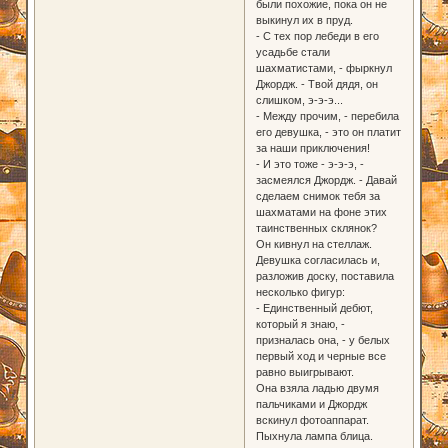
были похожие, пока он не
выкинул их в пруд.
- С тех пор лебеди в его
усадьбе стали
шахматистами, - фыркнул
Джордж. - Твой дядя, он
слишком, э-э-э...
- Между прочим, - перебила
его девушка, - это он платит
за наши приключения!
- И это тоже - э-э-э, -
засмеялся Джордж. - Давай
сделаем снимок тебя за
шахматами на фоне этих
таинственных склянок?
Он кивнул на стеллаж.
Девушка согласилась и,
разложив доску, поставила
несколько фигур:
- Единственный дебют,
который я знаю, -
призналась она, - у белых
первый ход и черные все
равно выигрывают.
Она взяла ладью двумя
пальчиками и Джордж
вскинул фотоаппарат.
Пыхнула лампа блица.