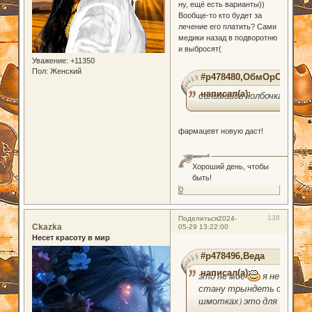
ну, ещё есть варианты))
Вообще-то кто будет за
лечение его платить? Сами
медики назад в подворотню
и выбросят(
Уважение:
+11350
Пол:
Женский
#p478480,ОбмОрОк
написал(а):
обломайсь колбочка
фармацевт новую даст!
Хороший день, чтобы
быть!
0
138
Поделиться
2024-
Ckazka
05-29 13:22:00
Несет красоту в мир
#p478496,Веда
написал(а):
это не моё
я не
стану трындеть о
шмотках) это для