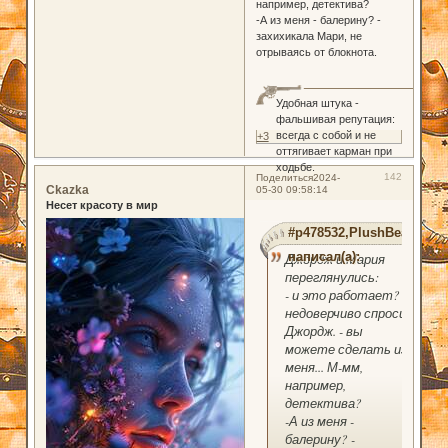
например, детектива?
-А из меня - балерину? -
захихикала Мари, не
отрываясь от блокнота.
Удобная штука -
фальшивая репутация:
всегда с собой и не
+3
оттягивает карман при
ходьбе.
142
Поделиться
2024-
Ckazka
05-30 09:58:14
Несет красоту в мир
#p478532,PlushBear
написал(а):
Джордж и Мария
переглянулись:
- и это работает? -
недоверчиво спросил
Джордж. - вы
можете сделать из
меня... М-мм,
например,
детектива?
-А из меня -
балерину? -