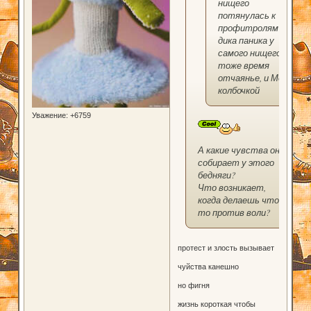
нищего
потянулась к
профитролям и
дика паника у
самого нищего и в
тоже время
отчаянье, и Мо с
колбочкой
Уважение:
+6759
А какие чувства она
собирает у этого
бедняги?
Что возникает,
когда делаешь что-
то против воли?
протест и злость вызывает
чуйства канешно
но фигня
жизнь короткая чтобы