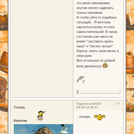
что меня невозможно
кнутом ничего сдделать,
только пряником.
И чтобы уйти от подобных
ситуаций... Я мечтала
научиться всему и стать
самостоятельной. В таком
состоянии уже никто не
может "заставить жрать
кашу" и "писать лучше".
Короче, взять свою жизнь в
свои руки.
Всё остальное по доброй
воле делалось))
Z
0
130
Поделиться
2024-
Санна
05-29 12:45:37
...почерк...
Капитан