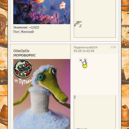
Z
Уважение:
+11922
Пол:
Женский
128
Поделиться
2024-
ОбмОрОк
05-29 11:42:39
УКУРОБОРОС
0