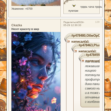
трррь чача трррь
Уважение:
+6759
пумпам
129
Поделиться
2024-
Ckazka
05-29 12:30:33
Несет красоту в мир
#p478480,ОбмОрОк
написал(а):
#p478463,PlushBear
написал(а):
#p478459,Веда
написал(а):
Как безвольно
лежавшая рука
нищего
потянулась к
профитролям и
дика паника у
самого нищего
и в тоже время
отчаянье, и Мо
с колбочкой