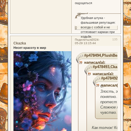
ощущаться
Удобная штука -
фальшивая репутация:
всегда с собой и не
0
оттягивает карман при
ходьбе.
135
Поделиться
2024-
Ckazka
05-29 13:15:44
Несет красоту в мир
#p478494,PlushBear
написал(а):
#p478493,Ckazka
написал(а):
#p478492,Plush
написал(а):
О!
Злость, это
понятно. А
протест?
Сложное же
чувство.
Как толчок! Когда