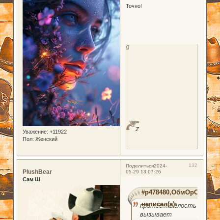
Точно!
0
Z
Уважение:
+11922
Пол:
Женский
132
Поделиться
2024-
PlushBear
05-29 13:07:26
Сам Ш
#p478480,ОбмОрОк
написал(а):
протест и злость
вызывает