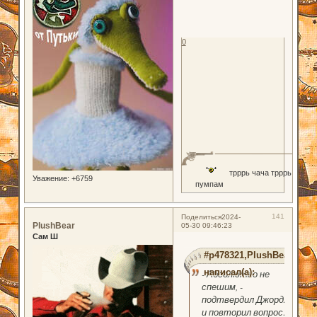
0
трррь чача трррь
Уважение:
+6759
пумпам
141
Поделиться
2024-
PlushBear
05-30 09:46:23
Сам Ш
#p478321,PlushBear
написал(а):
- Абсолютно не
спешим, -
подтвердил Джордж
и повторил вопрос: