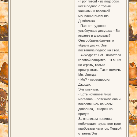
- Грог готов! - из подсобки,
неся поднос с тремя
чашками и вазочкой
монпасье выплыла
Дьяболика.
- Пахнет чудесно, -
улыбнулась девушка. - Вы
играете в шахматы?
Она собрала фигуры и
убрала доску, Эль
поставила поднос на стол.
- Айхедрез? Но! - помотала
головой бандитка. - Я в них
не играть, только
проигрывать. Так я помочь
Мо. Иногда.
- Мо? - переспросил
Джордж.
Эль кивнула:
- Есть ночной-е лицо
магазина, - пояснила она и,
покосившись на часы,
добавила, - скорен-но
придет.
За столиком повисла
небольшая пауза, все трое
пробовали напиток. Первой
оттаяла Эль: