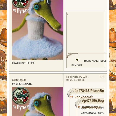
0
трррь чача трррь
Уважение:
+6759
пумпам
126
Поделиться
2024-
ОбмОрОк
05-29 11:40:36
УКУРОБОРОС
#p478463,PlushBear
написал(а):
#p478459,Веда
написал(а):
Как безвольно
лежавшая рука