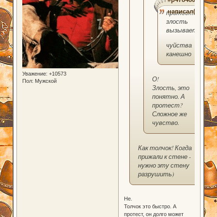
написал(а):
протест и
злость
вызывает
чуйства
канешно
Уважение:
+10573
О!
Пол:
Мужской
Злость, это
понятно. А
протест?
Сложное же
чувство.
Как толчок! Когда
прижали к стене -
нужно эту стену
разрушить)
Не.
Толчок это быстро. А
протест, он долго может