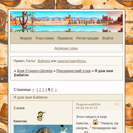
Форум
Участники
Правила
Регистрация
Войти
Активные темы
Привет, Гость!
Войдите
или
зарегистрируйтесь
.
»
Дом Старого Шляпа
»
Прозаический этаж
»
Я дам вам
Бибигон
Страница:
«
1
2
3
4
5
6
»
Я дам вам Бибигон
121
Поделиться
2024-
Санна
05-29 10:47:15
Этого нищего в морг
Капитан
повезли...
"Умерла так
умерла..." Неожиданно как-