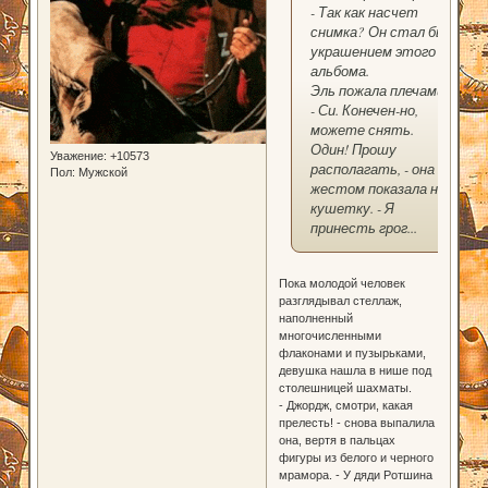
- Так как насчет
снимка? Он стал бы
украшением этого
альбома.
Эль пожала плечами:
- Си. Конечен-но,
можете снять.
Один! Прошу
Уважение:
+10573
располагать, - она
Пол:
Мужской
жестом показала на
кушетку. - Я
принесть грог...
Пока молодой человек
разглядывал стеллаж,
наполненный
многочисленными
флаконами и пузырьками,
девушка нашла в нише под
столешницей шахматы.
- Джордж, смотри, какая
прелесть! - снова выпалила
она, вертя в пальцах
фигуры из белого и черного
мрамора. - У дяди Ротшина