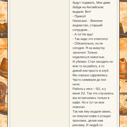
будут отдавать. Мне даже
бейдж на Английском
выдали. Вот!
- Прикол!
Написано: - Военное
ведомство, старший
сотрудник…
- А то! Не вру!
- Так надо это отметить!
- Обязательно, но не
сегодня. Я на минутку
заскочил. Только
поделиться новостью.
И убежал. Стал заходить ко
мне то на работу, а то
домой или просто в клуб.
Мы хорошо сдружились.
Часто сиживали до пол
ночи.
Работа у него – 5/2, а у
меня 2\2. Так что случалось
мы встречались только в
кафе. Но и тут он мне
помогал.
Так как ему выдали аванс,
он покупал кофе и угощал
прохожих, делая нам
рекламу. И людей со