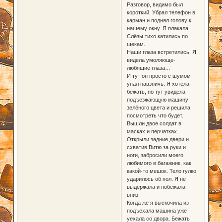
Разговор, видимо был
короткий. Убрал телефон в
карман и поднял голову к
нашему окну. Я плакала.
Слёзы тихо катились по
щекам.
Наши глаза встретились. Я
видела умоляюще-
любящие глаза…
И тут он просто с шумом
упал навзничь. Я хотела
бежать, но тут увидела
подъезжающую машину
зелёного цвета и решила
посмотреть что будет.
Вышли двое солдат в
масках и перчатках.
Открыли задние двери и
схватив Витю за руки и
ноги, забросили моего
любимого в багажник, как
какой-то мешок. Тело гулко
ударилось об пол. Я не
выдержала и побежала
вниз.
Когда же я выскочила из
подъехала машина уже
уехала со двора. Бежать