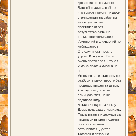
кровящие пятна мазью…
Вите обещали на работе,
что вскоре помогут, и даже
стали делать на рабочем
месте уколы, но
практически без
результатов лечения.
Только обезболивание.
Изменений и улучшений не
наблюдалось…
Это случилось просто
утром. В эту ночь Витя
очень плохо спал. Стонал.
И даже сполз с дивана на
пол.
Утром встал и стараясь не
разбудить меня, просто без
процедур вышел за дверь.
Я в эту ночь, тоже не
сомкнула глаз, но не
подавала виду.
Встала и подошла к окну.
Дверь подъезда открылась.
Пошатываясь и держась за
перила он вышел и сделав
несколько шагов
остановился. Достал
телефон и позвонил.