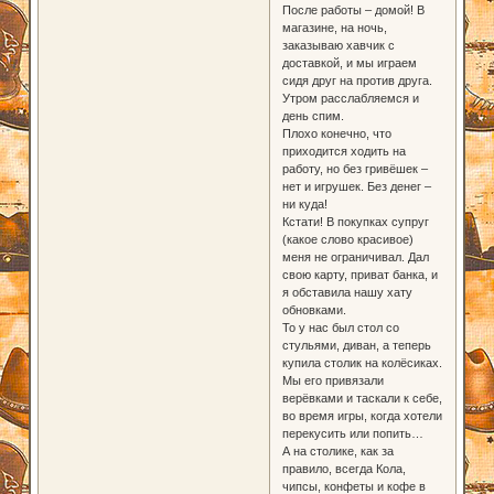
После работы – домой! В
магазине, на ночь,
заказываю хавчик с
доставкой, и мы играем
сидя друг на против друга.
Утром расслабляемся и
день спим.
Плохо конечно, что
приходится ходить на
работу, но без гривёшек –
нет и игрушек. Без денег –
ни куда!
Кстати! В покупках супруг
(какое слово красивое)
меня не ограничивал. Дал
свою карту, приват банка, и
я обставила нашу хату
обновками.
То у нас был стол со
стульями, диван, а теперь
купила столик на колёсиках.
Мы его привязали
верёвками и таскали к себе,
во время игры, когда хотели
перекусить или попить…
А на столике, как за
правило, всегда Кола,
чипсы, конфеты и кофе в