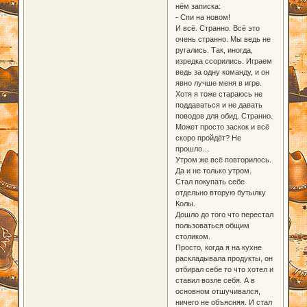
нём записка:
- Спи на новом!
И всё. Странно. Всё это
очень странно. Мы ведь не
ругались. Так, иногда,
изредка ссорились. Играем
ведь за одну команду, и он
явно лучше меня в игре.
Хотя я тоже стараюсь не
поддаваться и не давать
поводов для обид. Странно.
Может просто заскок и всё
скоро пройдёт? Не
прошло…
Утром же всё повторилось.
Да и не только утром.
Стал покупать себе
отдельно вторую бутылку
Колы.
Дошло до того что перестал
пользоваться общим
столиком.
Просто, когда я на кухне
раскладывала продукты, он
отбирал себе то что хотел и
ставил возле себя. А в
основном отшучивался,
ничего не объясняя. И стал