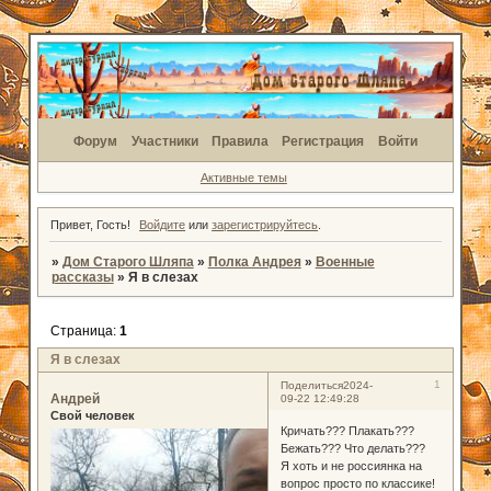
Форум
Участники
Правила
Регистрация
Войти
Активные темы
Привет, Гость!
Войдите
или
зарегистрируйтесь
.
»
Дом Старого Шляпа
»
Полка Андрея
»
Военные
рассказы
»
Я в слезах
Страница:
1
Я в слезах
1
Поделиться
2024-
Андрей
09-22 12:49:28
Свой человек
Кричать??? Плакать???
Бежать??? Что делать???
Я хоть и не россиянка на
вопрос просто по классике!