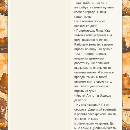
такая работа, так хоть
попробуете самый лучший
кофе в городе. Я вам
гарантирую.
Витя появился через
несколько дней.
- Понимаешь, Лика. Уже
хотел к тебе устроится, а
ведь шикарно было бы.
Работали вместе, а потом
играли на пару. Но дело в
том, что родственник,
подкинул денежную
работёнку. Не слишком
пыльная, но очень круто
оплачиваемая. И если всё
правда, то мы с тобой
сможем снять свою хату,
поставить два компа и
играть из дома.
- Круто! А что ты будешь
делать?
- Ну как сказать? Ты не
сердись. Дядя мой военный,
и работа засекречена, но за
это мне ни какая
мобилизация не грозит. Да
мне сами ТЦКашники честь