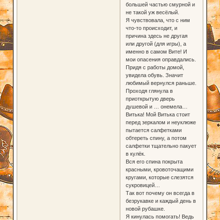
большей частью смурной и
не такой уж весёлый.
Я чувствовала, что с ним
что-то происходит, и
причина здесь не другая
или другой (для игры), а
именно в самом Вите! И
мои опасения оправдались.
Придя с работы домой,
увидела обувь. Значит
любимый вернулся раньше.
Проходя глянула в
приоткрытую дверь
душевой и … онемела…
Витька! Мой Витька стоит
перед зеркалом и неуклюже
пытается салфетками
обтереть спину, а потом
салфетки тщательно пакует
в кулёк.
Вся его спина покрыта
красными, кровоточащими
кругами, которые слезятся
сукровицей…
Так вот почему он всегда в
безрукавке и каждый день в
новой рубашке.
Я кинулась помогать! Ведь