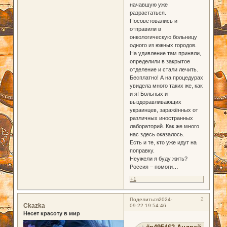
начавшую уже
разрастаться.
Посоветовались и
отправили в
онкологическую больницу
одного из южных городов.
На удивление там приняли,
определили в закрытое
отделение и стали лечить.
Бесплатно! А на процедурах
увидела много таких же, как
и я! Больных и
выздоравливающих
украинцев, заражённых от
различных иностранных
лабораторий. Как же много
нас здесь оказалось.
Есть и те, кто уже идут на
поправку.
Неужели я буду жить?
Россия – помоги…
+1
2
Поделиться
2024-
Ckazka
09-22 19:54:46
Несет красоту в мир