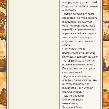
вечера, но не утерплю. Вот!
И достаёт из кармана ключи
с брелоком.
- Думал сегодня вечером
отработаю, а с утра, вместе
и переедем, но так уж и
быть. Можешь переезжать
первой! На брелоке выбит
адресок нашей квартиры. А
завтра, вместе, поедем
покупать, стол, стулья и
компы.
Я аж взвизгнула и
подпрыгнула от счастья и
кинулась любимому на шею
- А то! Витёк хоть и болтун,
но данное слово – держит.
Получил зарплату и сразу
снял нам жильё.
- А давай я нам чипсов
наберу и в мак заскочу, что
ни будь прихвачу для
пиршества! Ты с утра во
сколько будешь?
- Где-то к восьми.
Моя жизнь резко
изменилась.
Замужняя Леди!