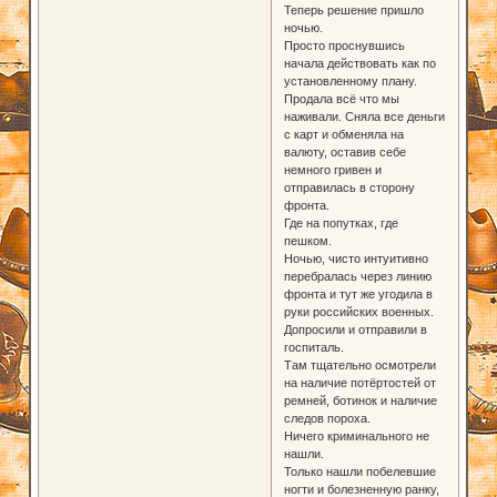
Теперь решение пришло
ночью.
Просто проснувшись
начала действовать как по
установленному плану.
Продала всё что мы
наживали. Сняла все деньги
с карт и обменяла на
валюту, оставив себе
немного гривен и
отправилась в сторону
фронта.
Где на попутках, где
пешком.
Ночью, чисто интуитивно
перебралась через линию
фронта и тут же угодила в
руки российских военных.
Допросили и отправили в
госпиталь.
Там тщательно осмотрели
на наличие потёртостей от
ремней, ботинок и наличие
следов пороха.
Ничего криминального не
нашли.
Только нашли побелевшие
ногти и болезненную ранку,