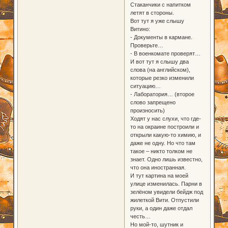
Стаканчики с напитком
летят в стороны.
Вот тут я уже слышу
Витино:
- Документы в кармане.
Проверьте…
- В военкомате проверят…
И вот тут я слышу два
слова (на английском),
которые резко изменили
ситуацию…
- Лаборатория… (второе
слово запрещено
произносить)
Ходят у нас слухи, что где-
то на окраине построили и
открыли какую-то химию, и
даже не одну. Но что там
такое – никто толком не
знает. Одно лишь известно,
что она иностранная.
И тут картина на моей
улице изменилась. Парни в
зелёном увидели бейдж под
жилеткой Вити. Отпустили
руки, а один даже отдал
честь…
Но мой-то, шутник и