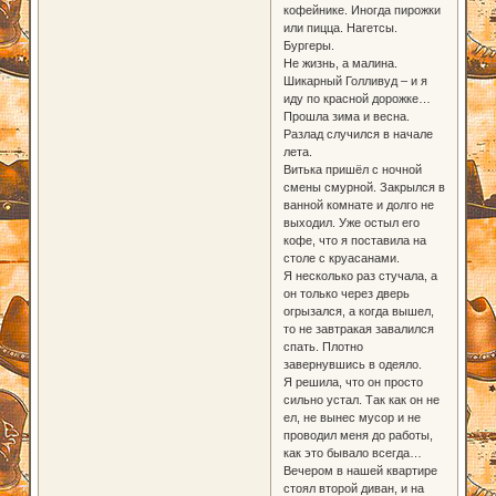
кофейнике. Иногда пирожки
или пицца. Нагетсы.
Бургеры.
Не жизнь, а малина.
Шикарный Голливуд – и я
иду по красной дорожке…
Прошла зима и весна.
Разлад случился в начале
лета.
Витька пришёл с ночной
смены смурной. Закрылся в
ванной комнате и долго не
выходил. Уже остыл его
кофе, что я поставила на
столе с круасанами.
Я несколько раз стучала, а
он только через дверь
огрызался, а когда вышел,
то не завтракая завалился
спать. Плотно
завернувшись в одеяло.
Я решила, что он просто
сильно устал. Так как он не
ел, не вынес мусор и не
проводил меня до работы,
как это бывало всегда…
Вечером в нашей квартире
стоял второй диван, и на