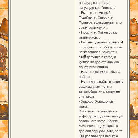
балагур, не оставил
ситуацию так. Говорит:
- Вы что – сдурели?
Подойдите. Спросите.
Проверьте документы, а то
сразу руки крутят.
- Простите. Мы же сразу
извинились…
- Вы мне сделали больно. И
если хотите, чтобы я на вас
не жаловался, зайдите к
этой девушке в кафе, и
купите по два стаканчика
приятного напитка.
- Нам не положено. Мы на
работе…
- Ну тогда давайте я запишу
ваши данные, хотя и
автомобиль ни с каким не
спутаешь.
- Хорошо. Хорошо, мы
идём.
И мы все отправились в
кафе, делать десять порций
различного кофе. Восемь
пили сами ТЦКашники, а
два они вернули Вите, за те,
что разлили при попытке