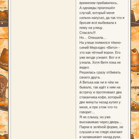
временем прибавилось.
А однажды произошёл
случай, который меня
сильно напугал, да так что я
бросив всё выбежала к
нему на улицу.
Спасать!!!
Но… Опешила…
На улице появился тёмно-
синий Мерседес «Вито» -
это как чётный ворон. Его
уже везде узнают. Вот и я
узнала. Хотя Витя пока не
видел.
Решилась сразу отбивать
своего друга.
А Витька как ни в чём не
бывало, так идёт к ним на
встречу и протягивает два
стаканчика кофе, который
две минуты назад купил у
меня, и при этом что-то
говорит…
Я не слышу, но уже
выскакиваю через дверь…
Парни в зелёной форме, не
слушая и не глядя хватают
и заламывают назад руки.