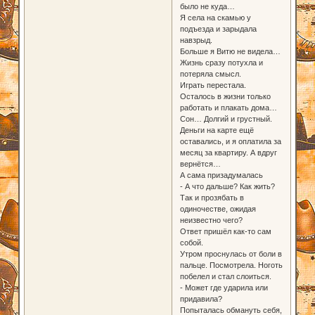
было не куда…
Я села на скамью у
подъезда и зарыдала
навзрыд.
Больше я Витю не видела…
Жизнь сразу потухла и
потеряла смысл.
Играть перестала.
Осталось в жизни только
работать и плакать дома…
Сон… Долгий и грустный.
Деньги на карте ещё
оставались, и я оплатила за
месяц за квартиру. А вдруг
вернётся…
А сама призадумалась
- А что дальше? Как жить?
Так и прозябать в
одиночестве, ожидая
неизвестно чего?
Ответ пришёл как-то сам
собой.
Утром проснулась от боли в
пальце. Посмотрела. Ноготь
побелел и стал слоиться.
- Может где ударила или
придавила?
Попыталась обмануть себя,