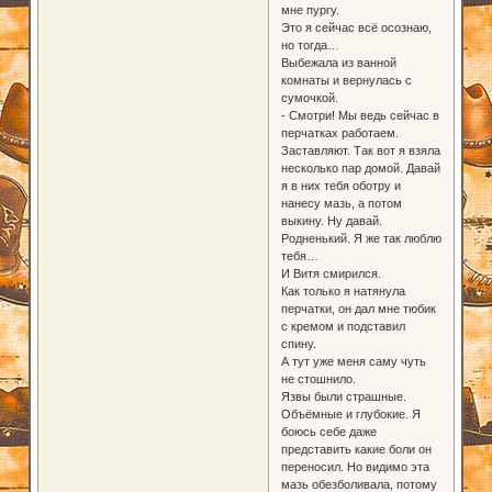
мне пургу.
Это я сейчас всё осознаю,
но тогда…
Выбежала из ванной
комнаты и вернулась с
сумочкой.
- Смотри! Мы ведь сейчас в
перчатках работаем.
Заставляют. Так вот я взяла
несколько пар домой. Давай
я в них тебя оботру и
нанесу мазь, а потом
выкину. Ну давай.
Родненький. Я же так люблю
тебя…
И Витя смирился.
Как только я натянула
перчатки, он дал мне тюбик
с кремом и подставил
спину.
А тут уже меня саму чуть
не стошнило.
Язвы были страшные.
Объёмные и глубокие. Я
боюсь себе даже
представить какие боли он
переносил. Но видимо эта
мазь обезболивала, потому