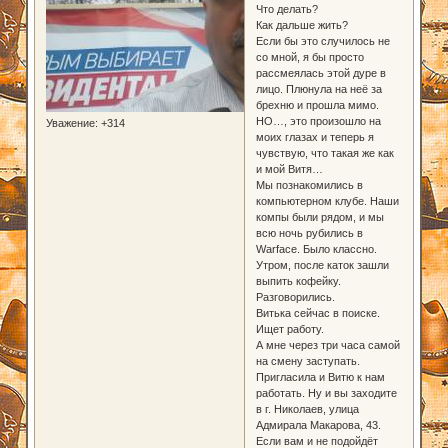
Что делать?
Как дальше жить?
Если бы это случилось не
со мной, я бы просто
рассмеялась этой дуре в
лицо. Плюнула на неё за
брехню и прошла мимо.
НО…, это произошло на
Уважение:
+314
моих глазах и теперь я
чувствую, что такая же как
и мой Витя…
Мы познакомились в
компьютерном клубе. Наши
компы были рядом, и мы
всю ночь рубились в
Warface. Было классно.
Утром, после каток зашли
выпить кофейку.
Разговорились.
Витька сейчас в поиске.
Ищет работу.
А мне через три часа самой
на смену заступать.
Пригласила и Витю к нам
работать. Ну и вы заходите
в г. Николаев, улица
Адмирала Макарова, 43.
Если вам и не подойдёт