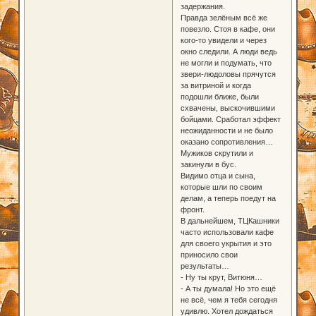
задержания.
Правда зелёным всё же
повезло. Стоя в кафе, они
кого-то увидели и через
окно следили. А люди ведь
не могли и подумать, что
звери-людоловы прячутся
за витриной и когда
подошли ближе, были
схвачены, выскочившими
бойцами. Сработал эффект
неожиданности и не было
оказано сопротивления…
Мужиков скрутили и
закинули в бус.
Видимо отца и сына,
которые шли по своим
делам, а теперь поедут на
фронт.
В дальнейшем, ТЦКашники
часто использовали кафе
для своего укрытия и это
приносило свои
результаты…
- Ну ты крут, Витюня…
- А ты думала! Но это ещё
не всё, чем я тебя сегодня
удивлю. Хотел дождаться