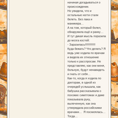
начиная догадываться о
происхождении.
Но увидела, что и
остальные ногти стали
белеть. Без лака и
маникюра…
А на том, который болел,
обнаружила ещё и ранку…
И тут дикая мысль поразила
до мозга костей:
- Заразилась!!!!!!!!!!!!!
Куда бежать? Что делать? Я
ведь уже ходила по врачам
и видела их отношение
только к расспросам. Не
представляю, как они меня,
больную, будут ненавидеть
и гнать от себя…
Как-то, когда я ходила по
докторам, в одной из
очередей услышала, как
бабушка рассказывала о
похожих симптомах и даже
показывала руку,
вылеченную, как она
утверждала российскими
врачами… Я посмеялась…
Тогда…