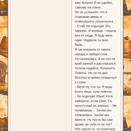
ему больно! И не удобно,
самому на спине…
Но он услышал, что я
открываю дверь и
оглянувшись отшатнулся.
- Стой! Не подходи! Это
заразно. И вообще – пошла
вон от сюда. Я буду жить
один. Надоела ты мне.
Вали…
Я аж опешила от такого
напора и набора слов.
Остановилась. А он сел на
край ванной и расплакался.
Хотела подойти. Успокоить.
Помочь. Но он не дал.
Вскочил и прямо отпрыгнул
к стене.
- Витя! Ну что ты. Я ведь
всего лишь хочу помочь.
- Не подходи! Убью! Хотя,
наверное, и так убил. Ты
просто ещё не знаешь… Не
понимаешь… Зачем мы
сблизились. Зачем мы
вместе. Ну пусть бы сам
дурак, но тебя то за что?
Нёс какую-то, не понятную