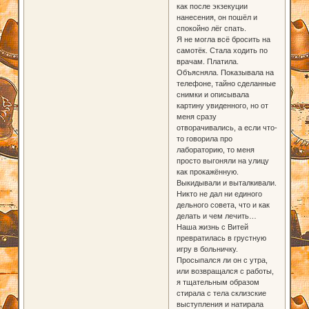
как после экзекуции
нанесения, он пошёл и
спокойно лёг спать.
Я не могла всё бросить на
самотёк. Стала ходить по
врачам. Платила.
Объясняла. Показывала на
телефоне, тайно сделанные
снимки и описывала
картину увиденного, но от
меня сразу
отворачивались, а если что-
то говорила про
лабораторию, то меня
просто выгоняли на улицу
как прокажённую.
Выкидывали и выталкивали.
Никто не дал ни единого
дельного совета, что и как
делать и чем лечить…
Наша жизнь с Витей
превратилась в грустную
игру в больничку.
Просыпался ли он с утра,
или возвращался с работы,
я тщательным образом
стирала с тела склизские
выступления и натирала