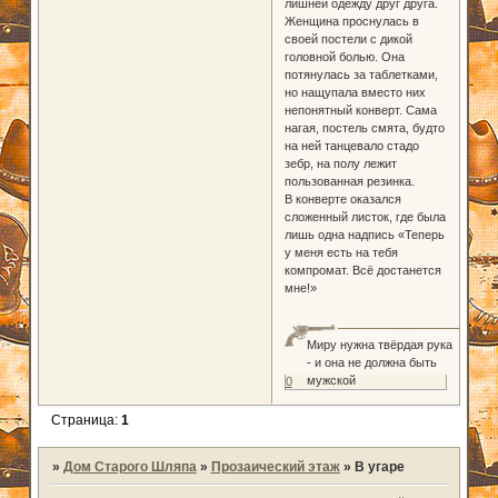
лишней одежду друг друга.
Женщина проснулась в
своей постели с дикой
головной болью. Она
потянулась за таблетками,
но нащупала вместо них
непонятный конверт. Сама
нагая, постель смята, будто
на ней танцевало стадо
зебр, на полу лежит
пользованная резинка.
В конверте оказался
сложенный листок, где была
лишь одна надпись «Теперь
у меня есть на тебя
компромат. Всё достанется
мне!»
Миру нужна твёрдая рука
- и она не должна быть
мужской
0
Страница:
1
»
Дом Старого Шляпа
»
Прозаический этаж
»
В угаре