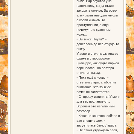
было. Бар опустел уже
наполовину, когда стало
заходить солнце. Багрово-
алый закат наводил мысли
о крови и каком-то
преступлении, а ещё
почему-то о кухонном
ноже…
- Вы мисс Ноулз? –
донеслось до неё откуда-то
снизу.
У дороги стоял мужчина во
фраке и старомодном
цилиндре, как будто Лариса
перенеслась на полтора
столетия назад.
- Пока ещё миссис, -
ответила Лариса, обратив
внимание, что язык её
почти не заплетается.
- О, прошу извинить! У меня
для вас послание от...
Впрочем это не уличный
разговор.
- Конечно-конечно, сейчас я
вас впущу в дом, -
засуетилась было Лариса.
- Не стоит утруждать себя,