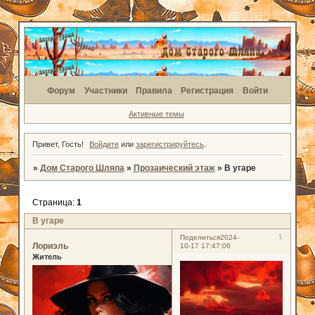
Форум
Участники
Правила
Регистрация
Войти
Активные темы
Привет, Гость!
Войдите
или
зарегистрируйтесь
.
»
Дом Старого Шляпа
»
Прозаический этаж
»
В угаре
Страница:
1
В угаре
1
Поделиться
2024-
Лориэль
10-17 17:47:06
Житель