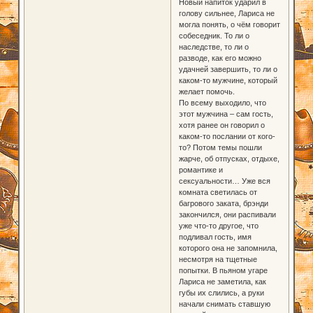
Новый напиток ударил в
голову сильнее, Лариса не
могла понять, о чём говорит
собеседник. То ли о
наследстве, то ли о
разводе, как его можно
удачней завершить, то ли о
каком-то мужчине, который
желает помочь.
По всему выходило, что
этот мужчина – сам гость,
хотя ранее он говорил о
каком-то послании от кого-
то? Потом темы пошли
жарче, об отпусках, отдыхе,
романтике и
сексуальности… Уже вся
комната светилась от
багрового заката, брэнди
закончился, они распивали
уже что-то другое, что
подливал гость, имя
которого она не запомнила,
несмотря на тщетные
попытки. В пьяном угаре
Лариса не заметила, как
губы их слились, а руки
начали снимать ставшую