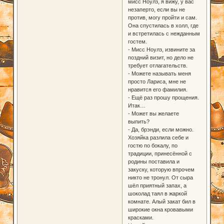
мисс Ноулз, я вижу, у вас
незаперто, если вы не
против, могу пройти и сам.
Она спустилась в холл, где
и встретилась с нежданным
гостем.
- Мисс Ноулз, извините за
поздний визит, но дело не
требует отлагательств.
- Можете называть меня
просто Лариса, мне не
нравится его фамилия.
- Ещё раз прошу прощения.
Итак…
- Может вы желаете
выпить?
- Да, брэнди, если можно.
Хозяйка разлила себе и
гостю по бокалу, по
традиции, принесённой с
родины поставила и
закуску, которую впрочем
никто не тронул. От сыра
шёл приятный запах, а
шоколад таял в жаркой
комнате. Алый закат бил в
широкие окна кровавыми
красками.