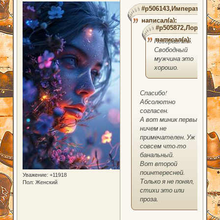
#p506143,Император
написал(а):
#p505872,Лориэль
написал(а):
Поздравляю.
Свободный
мужчина это
хорошо.
Спасибо!
Абсолютно
согласен.
А вот миник первый
ничем не
примечателен. Уж
совсем что-то
банальный.
Вот второй
поинтересней.
Уважение:
+11918
Только я не понял,
Пол:
Женский
стихи это или
проза.