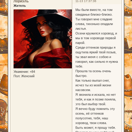
Лориэль
11-13 17:37:36
Житель
Мы были вместе, на том
свиданьи близко-близко.
Ты говорил мне сладкие
слова, тихонько опадали
листья.
Осени кружился хоровод, и
мы в том хороводе первой
парой.
Среди оттенков природы я
ощутила яркий твой позыв,
ты звал меня с собою и
говорил, как сильно я нужна
тебе.
Прошла та осень очень
Уважение:
+84
быстро.
Пол:
Женский
Как только выпал снег,
исчез ты из моей жизни
насовсем.
Я звонила и искала, но нет
тебя, и как я позже поняла,
это был выбор твой.
Я вечно буду помнить эту
осень, её оттенков
полусотню, тебя, наш
хоровод, твои слова.
Быть может, я прощу тебя.