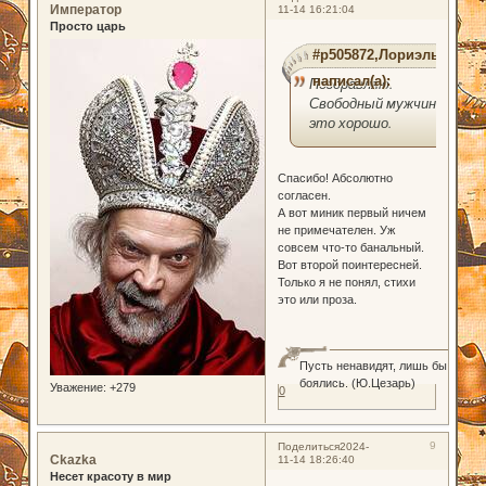
Император
11-14 16:21:04
Просто царь
#p505872,Лориэль
написал(а):
Поздравляю.
Свободный мужчина
это хорошо.
Спасибо! Абсолютно
согласен.
А вот миник первый ничем
не примечателен. Уж
совсем что-то банальный.
Вот второй поинтересней.
Только я не понял, стихи
это или проза.
Пусть ненавидят, лишь бы
боялись. (Ю.Цезарь)
Уважение:
+279
0
9
Поделиться
2024-
Ckazka
11-14 18:26:40
Несет красоту в мир