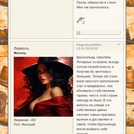
Проза, обернутая в стихи.
Мне так прочиталось.
Z
+1
10
Поделиться
2024-
Лориэль
12-11 18:16:00
Житель
Брунсильда, королева
Янтарных островов, всегда
хотела полной власти, а
получив её, мечтала о
большем. Теперь ей стало
мало простого преклонения
слуг и придворных, она
объявила о собственном
гареме, чего в этой стране
никогда не было. В эти
минуты на улицах и в
собственных домах
хватают самых красивых
мужчин и доставляют в
Уважение:
+84
замок, чтобы Брунсильда
Пол:
Женский
могла выбрать себе
лучших.