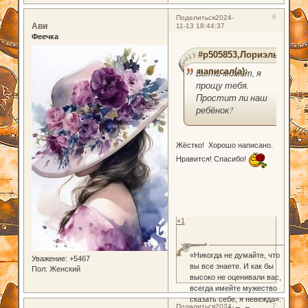
6
Поделиться
2024-
Ави
11-13 18:44:37
Феечка
#p505853,Лориэль
написал(а):
Быть может, я
прощу тебя.
Простит ли наш
ребёнок?
Жёстко! Хорошо написано.
Нравится! Спасибо!
+1
«Никогда не думайте, что
Уважение:
+5467
вы все знаете. И как бы
Пол:
Женский
высоко не оценивали вас,
всегда имейте мужество
сказать себе, я невежда».
7
Поделиться
2024-