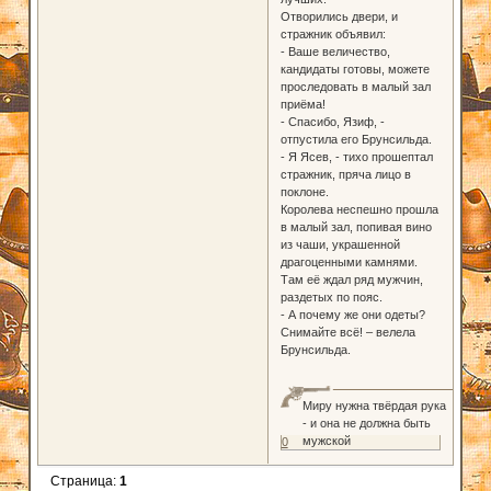
Отворились двери, и
стражник объявил:
- Ваше величество,
кандидаты готовы, можете
проследовать в малый зал
приёма!
- Спасибо, Язиф, -
отпустила его Брунсильда.
- Я Ясев, - тихо прошептал
стражник, пряча лицо в
поклоне.
Королева неспешно прошла
в малый зал, попивая вино
из чаши, украшенной
драгоценными камнями.
Там её ждал ряд мужчин,
раздетых по пояс.
- А почему же они одеты?
Снимайте всё! – велела
Брунсильда.
Миру нужна твёрдая рука
- и она не должна быть
мужской
0
Страница:
1