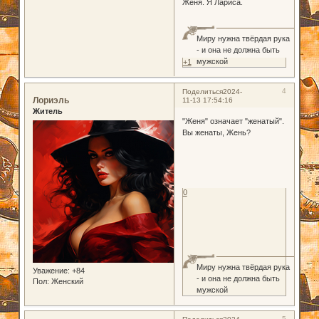
Женя. Я Лариса.
Миру нужна твёрдая рука
- и она не должна быть
мужской
+1
4
Поделиться
2024-
Лориэль
11-13 17:54:16
Житель
"Женя" означает "женатый".
Вы женаты, Жень?
0
Миру нужна твёрдая рука
Уважение:
+84
- и она не должна быть
Пол:
Женский
мужской
5