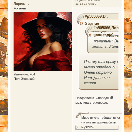
Поделиться
2024-
Лориэль
11-13 18:04:19
Житель
#p505869,Dr.
Strange
#p505866,Лориэль
написал(а):
написал(а):
"Женя" означает
"женатый". Вы
женаты, Жень?
Почему так сразу по
имени определили?)
Очень странно.
Уважение:
+84
Нет. Давно не
Пол:
Женский
женат.
Поздравляю. Свободный
мужчина это хорошо.
Миру нужна твёрдая рука
- и она не должна быть
мужской
0