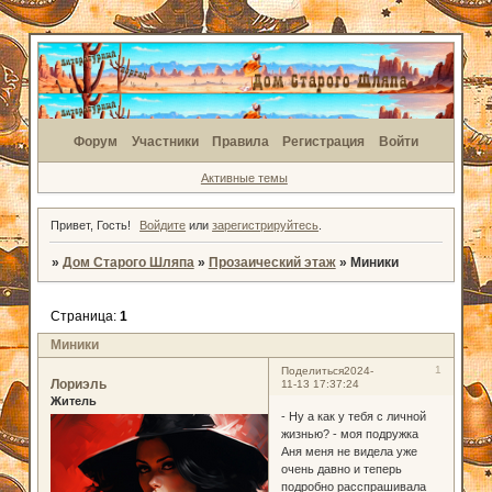
Форум
Участники
Правила
Регистрация
Войти
Активные темы
Привет, Гость!
Войдите
или
зарегистрируйтесь
.
»
Дом Старого Шляпа
»
Прозаический этаж
»
Миники
Страница:
1
Миники
1
Поделиться
2024-
Лориэль
11-13 17:37:24
Житель
- Ну а как у тебя с личной
жизнью? - моя подружка
Аня меня не видела уже
очень давно и теперь
подробно расспрашивала