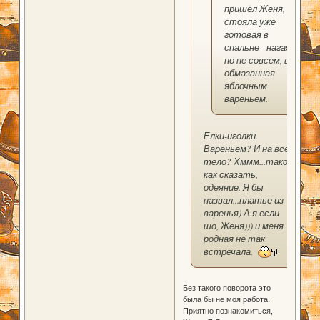
пришёл Женя, я
стояла уже
готовая в
спальне - нагая,
но не совсем, вся
обмазанная
яблочным
вареньем.
Елки-иголки.
Вареньем? И на все
тело? Хммм...такое
как сказать,
одеяние. Я бы
назвал...платье из
варенья) А я если
шо, Женя))) и меня
родная не так
встречала.
Без такого поворота это
была бы не моя работа.
Приятно познакомиться,