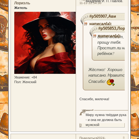
Академик И. П. Павлов.
Лориэль
11-13 22:54:30
Житель
#p505907,Ави
написал(а):
#p505853,Лориэль
написал(а):
Быть может, я
прощу тебя.
Простит ли наш
ребёнок?
Жёстко! Хорошо
написано. Нравится!
Уважение:
+84
Спасибо!
Пол:
Женский
Спасибо, милочка!
Миру нужна твёрдая рука
- и она не должна быть
мужской
0
8
Поделиться
2024-