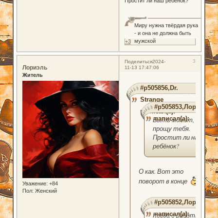
Простит ли наш ребёнок?
Миру нужна твёрдая рука
- и она не должна быть
мужской
+3
3
Поделиться
2024-
Лориэль
11-13 17:47:06
Житель
#p505856,Dr.
Strange
#p505853,Лориэль
написал(а):
написал(а):
Быть может, я
прощу тебя.
Простит ли наш
ребёнок?
О как. Вот это
поворот в конце
Уважение:
+84
Пол:
Женский
#p505852,Лориэль
написал(а):
Когда с работы