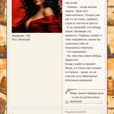
обо всём.
- Знаешь... когда вышла
замуж - было всё
замечательно. Теперь уже
как-то не очень, наверно,
страсть поутихла просто.
- А ты попробуй что-нибудь
новое. Мужикам это
нравится. Глядишь, может и
Уважение:
+84
тебе понравится, каким бы
Пол:
Женский
странным тебе не
показалось поначалу.
- Что например?
- Ну, там игры какие нибудь.
Удиви его!
Когда с работы пришёл
Женя, я стояла уже готовая
в спальне - нагая, но не
совсем, вся обмазанная
яблочным вареньем.
Миру нужна твёрдая рука
- и она не должна быть
мужской
+2
2
Поделиться
2024-