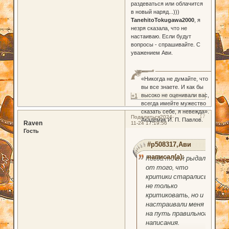
раздеваться или облачится
в новый наряд...)))
TanehitoTokugawa2000
, я
незря сказала, что не
настаиваю. Если будут
вопросы - спрашивайте. С
уважением Ави.
«Никогда не думайте, что
вы все знаете. И как бы
высоко не оценивали вас,
+1
всегда имейте мужество
сказать себе, я невежда».
17
Поделиться
2024-
Академик И. П. Павлов.
Raven
11-24 17:19:56
Гость
#p508317,Ави
написал(а):
Когда то и я рыдала
от того, что
критики старались
не только
критиковать, но и
настраивали меня
на путь правильного
написания.