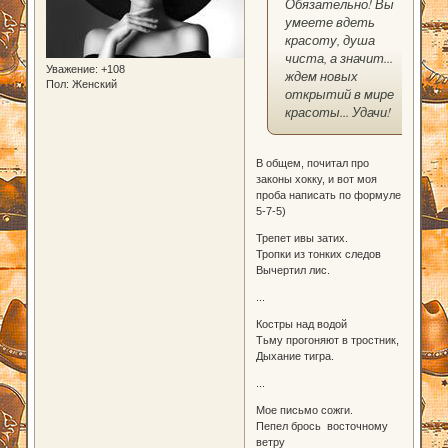
Обязательно! Вы
умеете вдеть
красоту, душа
чиста, а значит...
Уважение:
+108
ждем новых
Пол:
Женский
открытий в мире
красоты... Удачи!
В общем, почитал про
законы хокку, и вот моя
проба написать по формуле
5-7-5)
Трепет ивы затих.
Тропки из тонких следов
Вычертил лис.
...
Костры над водой
Тьму прогоняют в тростник,
Дыхание тигра.
...
Мое письмо сожги.
Пепел брось восточному
ветру