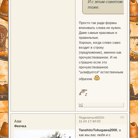
И с этим советом —
тоже.
Просто так ради формы
впихивать слова не нужно.
Даже самые красивые и
правильные.
Хорошо, когда слово само
входит в строку
(предложение), именно как
прочувствованное. И не
страшно если это
прочувствованное
"шлифуется" естественным
образом.
Z
+1
19
Поделиться
2024-
Ави
11-24 17:40:02
Феечка
TanehitoTokugawa2000
, а
как мы вас любя и с