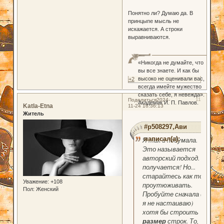
Понятно ли? Думаю да. В
принцыпе мысль не
искажается. А строки
выравниваются.
«Никогда не думайте, что
вы все знаете. И как бы
высоко не оценивали вас,
+2
всегда имейте мужество
сказать себе, я невежда».
11
Поделиться
2024-
Академик И. П. Павлов.
Katla-Etna
11-24 16:36:13
Житель
#p508297,Ави
написал(а):
Я так и подумала.
Это называется
авторский подход. И
получается! Но...
старайтесь как то
Уважение:
+108
проутюживать.
Пол:
Женский
Пробуйте сначала (
я не настаиваю)
хотя бы строить
размер
строк. То,