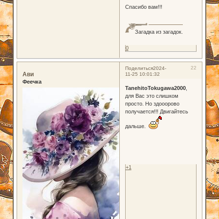
Спасибо вам!!!
Загадка из загадок.
0
22
Поделиться
2024-
Ави
11-25 10:01:32
Феечка
TanehitoTokugawa2000
,
для Вас это слишком
просто. Но здооорово
получается!!! Двигайтесь
дальше.
+1