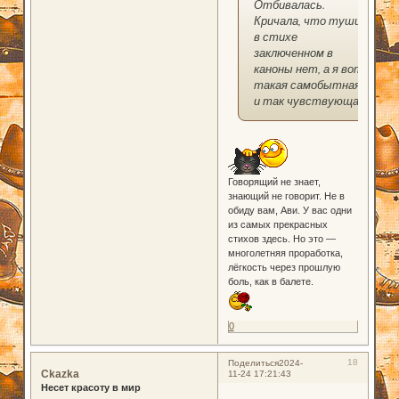
Отбивалась.
Кричала, что туши
в стихе
заключенном в
каноны нет, а я вот
такая самобытная
и так чувствующая.
Говорящий не знает,
знающий не говорит. Не в
обиду вам, Ави. У вас одни
из самых прекрасных
стихов здесь. Но это —
многолетняя проработка,
лёгкость через прошлую
боль, как в балете.
0
18
Поделиться
2024-
Ckazka
11-24 17:21:43
Несет красоту в мир