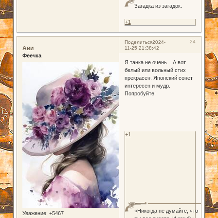
Загадка из загадок.
+1
24
Поделиться
2024-
Ави
11-25 21:38:42
Феечка
Я танка не очень... А вот
белый или вольный стих
прекрасен. Японский сонет
интересен и мудр.
Попробуйте!
+1
«Никогда не думайте, что
Уважение:
+5467