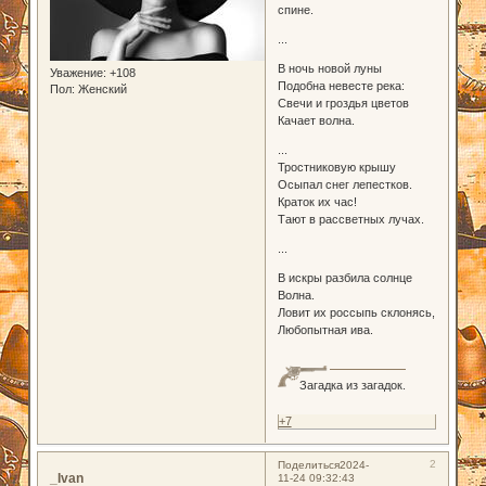
спине.
...
В ночь новой луны
Уважение:
+108
Подобна невесте река:
Пол:
Женский
Свечи и гроздья цветов
Качает волна.
...
Тростниковую крышу
Осыпал снег лепестков.
Краток их час!
Тают в рассветных лучах.
...
В искры разбила солнце
Волна.
Ловит их россыпь склонясь,
Любопытная ива.
Загадка из загадок.
+7
2
Поделиться
2024-
_Ivan
11-24 09:32:43