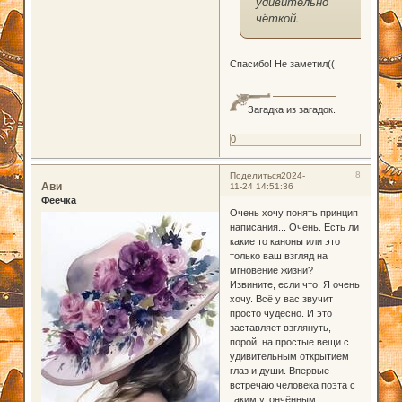
удивительно
чёткой.
Спасибо! Не заметил((
Загадка из загадок.
0
8
Поделиться
2024-
Ави
11-24 14:51:36
Феечка
Очень хочу понять принцип
написания... Очень. Есть ли
какие то каноны или это
только ваш взгляд на
мгновение жизни?
Извините, если что. Я очень
хочу. Всё у вас звучит
просто чудесно. И это
заставляет взглянуть,
порой, на простые вещи с
удивительным открытием
глаз и души. Впервые
встречаю человека поэта с
таким утончённым