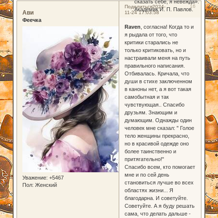
сказать себе, я невежда».
16
Поделиться
2024-
Академик И. П. Павлов.
Ави
11-24 17:03:58
Феечка
Raven
, согласна! Когда то и
я рыдала от того, что
критики старались не
только критиковать, но и
настраивали меня на путь
правильного написания.
Отбивалась. Кричала, что
души в стихе заключенном
в каноны нет, а я вот такая
самобытная и так
чувствующая.. Спасибо
друзьям. Знающим и
думающим. Однажды один
человек мне сказал: " Голое
тело женщины прекрасно,
но в красивой одежде оно
более таинственно и
притягательно!"
Спасибо всем, кто помогает
мне и по сей день
Уважение:
+5467
становиться лучше во всех
Пол:
Женский
областях жизни... Я
благодарна. И советуйте.
Советуйте. А я буду решать
сама, что делать дальше -