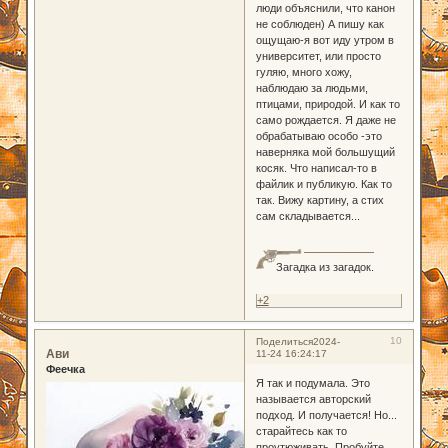
люди объяснили, что канон
не соблюден) А пишу как
ощущаю-я вот иду утром в
университет, или просто
гуляю, много хожу,
наблюдаю за людьми,
птицами, природой. И как то
само рождается. Я даже не
обрабатываю особо -это
наверняка мой большущий
косяк. Что написал-то в
файлик и публикую. Как то
так. Вижу картину, а стих
сам складывается...
Загадка из загадок.
+2
10
Поделиться
2024-
Ави
11-24 16:24:17
Феечка
Я так и подумала. Это
называется авторский
подход. И получается! Но...
старайтесь как то
проутюживать. Пробуйте