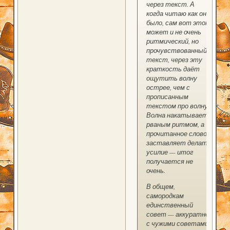
через текст. А
когда читаю как оно
было, сам вот этот
может и не очень
ритмический, но
прочувствованный
текст, через эту
краткость даёт
ощутить волну
острее, чем с
прописанным
текстом про волну.
Волна накатывает
рваным ритмом, а
прочитанное слово
заставляет делать
усилие — итог
получается не
очень.
В общем,
самородкам
единственный
совет — аккуратнее
с чужими советами.