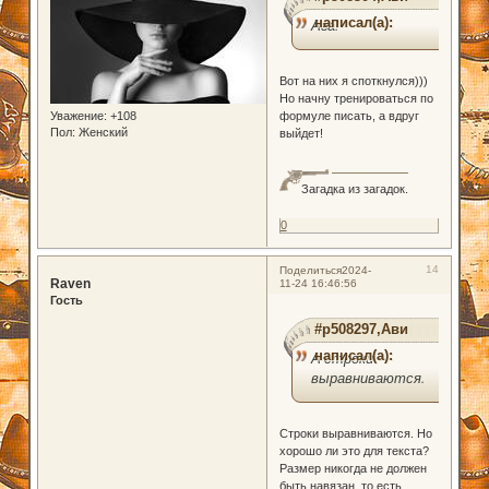
написал(а):
Ага!
Вот на них я споткнулся)))
Но начну тренироваться по
Уважение:
+108
формуле писать, а вдруг
Пол:
Женский
выйдет!
Загадка из загадок.
0
14
Поделиться
2024-
Raven
11-24 16:46:56
Гость
#p508297,Ави
написал(а):
А строки
выравниваются.
Строки выравниваются. Но
хорошо ли это для текста?
Размер никогда не должен
быть навязан, то есть