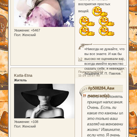
восприятия простых
вещей.
Уважение:
+5467
Пол:
Женский
«Никогда не думайте, что
вы все знаете. И как бы
высоко не оценивали вас,
+2
всегда имейте мужество
сказать себе, я невежда».
9
Поделиться
2024-
Академик И. П. Павлов.
Katla-Etna
11-24 15:37:40
Житель
#p508284,Ави
написал(а):
Очень хочу понять
принцип написания...
Очень. Есть ли
какие то каноны или
это только ваш
Уважение:
+108
взгляд на мгновение
Пол:
Женский
жизни? Извините,
если что. Я очень