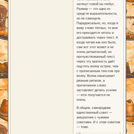
натянут совой на глобус.
Размер — это одно из
средств выразительности,
но не самоцель.
Парадоксально, но, когда я
вижу слово тёплых, то мне
его приходится читать и
достраивать через текст. А
когда читаю как оно было,
сам вот этот может и не
очень ритмический, но
прочувствованный текст,
через эту краткость даёт
ощутить волну острее, чем
с прописанным текстом про
волну. Волна накатывает
рваным ритмом, а
прочитанное слово
заставляет делать усилие
— итог получается не
очень.
В общем, самородкам
единственный совет —
аккуратнее с чужими
советами. И с этим советом
— тоже.