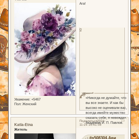
Ага!
0
«Никогда не думайте, что
Уважение:
+5467
вы все знаете. И как бы
Пол:
Женский
высоко не оценивали вас,
всегда имейте мужество
сказать себе, я невежда».
13
Поделиться
2024-
Академик И. П. Павлов.
Katla-Etna
11-24 16:41:58
Житель
#p508304,Ави