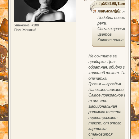
#p508199,TanehitoT
написал(а):
В ночь новой луны
Подобна невесте
река:
Уважение:
+108
Свечи и грозья
Пол:
Женский
цветов
Качает волна.
Не сочтите за
придирки. Цель
обратная, обидно за
хороший текст. Там
опечатка.
Грозья — гроздья.
Написано шикарно.
Самое прекрасное в
т ом, что
эмоциональная
ритмика текста
переотражает
текст, от этого
картинка
становится