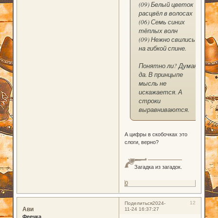
(09) Белый цветок
расцвёл в волосах
(06) Семь синих
тёплых волн
(09) Нежно свились
на гибкой спине.
Понятно ли? Думаю
да. В принцыпе
мысль не
искажается. А
строки
выравниваются.
А цифры в скобочках это
слоги, верно?
Загадка из загадок.
0
12
Поделиться
2024-
Ави
11-24 16:37:27
Феечка