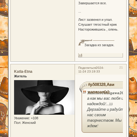
Завершается все.
...
Лист зазвенел и упал.
Слушает тягостный крик
Насторожившись , олень.
Загадка из загадок.
+4
21
Поделиться
2024-
Katla-Etna
11-24 23:19:33
Житель
#p508328,Ави
написал(а):
TanehitoTokugawa2000
,
а как мы вас любя и с
надеждой!...)))
Дерзайте и радуйте
нас своим
Уважение:
+108
творчеством. Мы
Пол:
Женский
ждем!