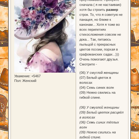
сначала ( я не настаиваю)
хотя бы строить
размер
строк. То, что я советую не
панацея, но ближе к
канонам... Хотя я тоже во
всех перипетиях
стихосложения совсем не
дока... Так, питаюсь
пыльцой с прекрасных
цветов поэзии, порхая в
графоманских садах...)))
Очень помогают друзья.
Смотрите -
(06) У смуглой женщины
Уважение:
+5467
(07) Белый цветок в
Пол:
Женский
волосах
(04) Семь синих волн
(09) Нежно свились на
гибкой спине.
(06) У смуглой женщины
(09) Белый цветок расцвёл
в волосах
(06) Семь синих тёплых
волн
(09) Нежно свились на
гибкой спине.