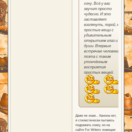
хочу. Всё у вас
звучит просто
чудесно. И это
заставляет
взглянуть, порой, на
простые вещи с
удивительным
открытием глаз и
души. Впервые
встречаю человека
поэта с таким
утончённым
восприятия
простых вещей.
Даже не знаю... Канона нет,
я стилистически пытаюсь
подражать хокку, но на
сайте For Writers знающие