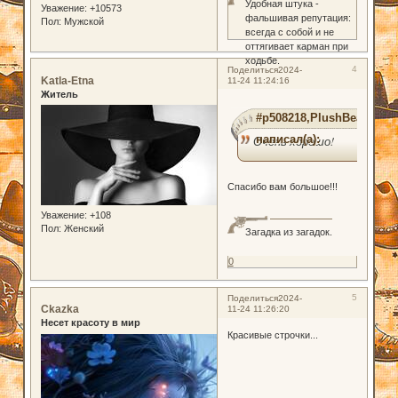
Удобная штука -
Уважение:
+10573
фальшивая репутация:
Пол:
Мужской
всегда с собой и не
оттягивает карман при
ходьбе.
4
Поделиться
2024-
Katla-Etna
11-24 11:24:16
Житель
#p508218,PlushBear
написал(а):
Очень хорошо!
Спасибо вам большое!!!
Уважение:
+108
Пол:
Женский
Загадка из загадок.
0
5
Поделиться
2024-
Ckazka
11-24 11:26:20
Несет красоту в мир
Красивые строчки...