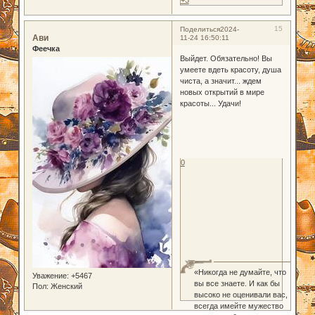
+3
15
Поделиться
2024-
Ави
11-24 16:50:11
Феечка
Выйдет. Обязательно! Вы
умеете вдеть красоту, душа
чиста, а значит... ждем
новых открытий в мире
красоты... Удачи!
0
«Никогда не думайте, что
Уважение:
+5467
вы все знаете. И как бы
Пол:
Женский
высоко не оценивали вас,
всегда имейте мужество