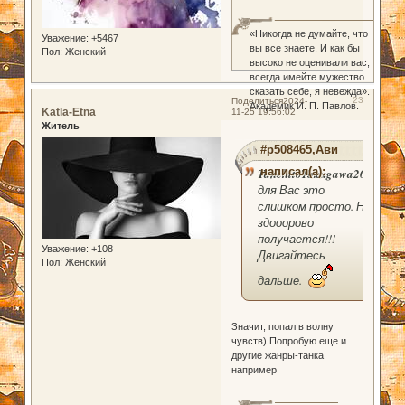
«Никогда не думайте, что
Уважение:
+5467
вы все знаете. И как бы
Пол:
Женский
высоко не оценивали вас,
всегда имейте мужество
сказать себе, я невежда».
23
Поделиться
2024-
Академик И. П. Павлов.
Katla-Etna
11-25 19:56:02
Житель
#p508465,Ави
написал(а):
TanehitoTokugawa2000
,
для Вас это
слишком просто. Но
здооорово
получается!!!
Уважение:
+108
Двигайтесь
Пол:
Женский
дальше.
Значит, попал в волну
чувств) Попробую еще и
другие жанры-танка
например