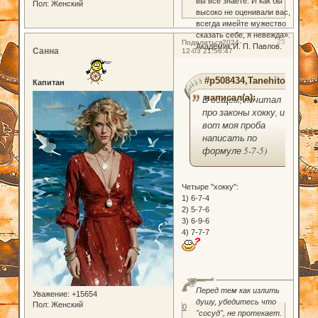
вы все знаете. И как бы
Пол:
Женский
высоко не оценивали вас,
всегда имейте мужество
сказать себе, я невежда».
25
Поделиться
2024-
Академик И. П. Павлов.
Санна
12-03 21:56:47
#p508434,TanehitoTokug
Капитан
написал(а):
В общем, почитал
про законы хокку, и
вот моя проба
написать по
формуле 5-7-5)
Четыре "хокку":
1) 6-7-4
2) 5-7-6
3) 6-9-6
4) 7-7-7
Перед тем как излить
Уважение:
+15654
душу, убедитесь что
Пол:
Женский
0
"сосуд", не протекает.