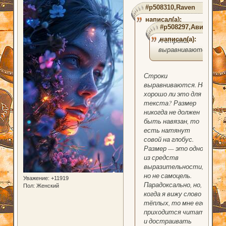
#p508310,Raven
написал(а):
#p508297,Ави
написал(а):
А строки
выравниваются.
Строки
выравниваются. Но
хорошо ли это для
текста? Размер
никогда не должен
быть навязан, то
есть натянут
совой на глобус.
Размер — это одно
из средств
выразительности,
но не самоцель.
Уважение:
+11919
Парадоксально, но,
Пол:
Женский
когда я вижу слово
тёплых, то мне его
приходится читать
и достраивать