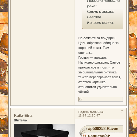
Подобна невесте
река:
Свечи и грозья
цветов
Качает волна.
Не сочтите за придирки.
Цель обратная, обидно за
хороший текст. Там
опечатка.
Грозья — гроздья.
Написано шикарно. Самое
прекрасное в т ом, что
эмоциональная ритмика
текста переотражает текст,
от этого картинка
становится удивительно
чёткой.
+2
7
Поделиться
2024-
Katla-Etna
11-24 12:15:47
Житель
#p508258,Raven
написал(а):