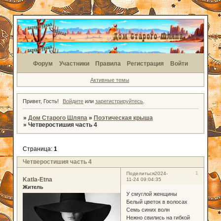
Форум
Участники
Правила
Регистрация
Войти
Активные темы
Привет, Гость!
Войдите
или
зарегистрируйтесь
.
»
Дом Старого Шляпа
»
Поэтическая крыша
»
Четверостишия часть 4
Страница:
1
Четверостишия часть 4
1
Поделиться
2024-
Katla-Etna
11-24 09:04:35
Житель
У смуглой женщины
Белый цветок в волосах
Семь синих волн
Нежно свились на гибкой