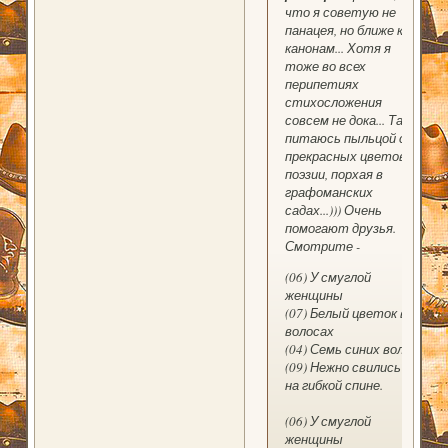
что я советую не
панацея, но ближе к
канонам... Хотя я
тоже во всех
перипетиях
стихосложения
совсем не дока... Так,
питаюсь пыльцой с
прекрасных цветов
поэзии, порхая в
графоманских
садах...))) Очень
помогают друзья.
Смотрите -
(06) У смуглой
женщины
(07) Белый цветок в
волосах
(04) Семь синих волн
(09) Нежно свились
на гибкой спине.
(06) У смуглой
женщины