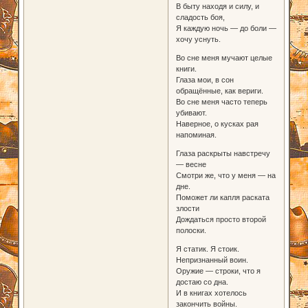
В быту находя и силу, и
сладость боя,
Я каждую ночь — до боли —
хочу уснуть.
Во сне меня мучают целые
книги.
Глаза мои, в сон
обращённые, как вериги.
Во сне меня часто теперь
убивают.
Наверное, о кусках рая
напоминая.
Глаза раскрыты навстречу
— весне
Смотри же, что у меня — на
дне.
Поможет ли капля раската
злости
Дождаться просто второй
полоски.
Я статик. Я стоик.
Непризнанный воин.
Оружие — строки, что я
достаю со дна.
И в книгах хотелось
закончить войны.