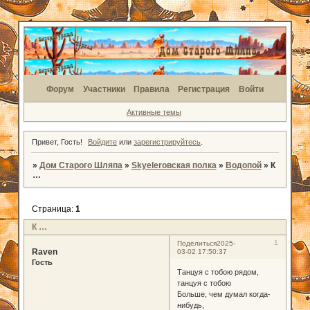
Форум
Участники
Правила
Регистрация
Войти
Активные темы
Привет, Гость!
Войдите
или
зарегистрируйтесь
.
»
Дом Старого Шляпа
»
Skyelerовская полка
»
Водопой
»
К
…
Страница:
1
К …
1
Поделиться
2025-
Raven
03-02 17:50:37
Гость
Танцуя с тобою рядом,
танцуя с тобою
Больше, чем думал когда-
нибудь,