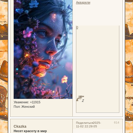
Акварели
0
Z
Уважение:
+11915
Пол:
Женский
614
Поделиться
2025-
Ckazka
11-02 22:29:05
Несет красоту в мир