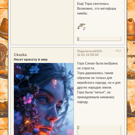
Ещё Тора светилась.
Возможно, это метафора
нимба.
Z
0
602
Поделиться
2025-
Ckazka
11-01 22:59:04
Несет красоту в мир
Гора Синае была выбрана
не спроста.
Тора даровалась таким
образом не только для
еврейского народа, но и для
других народов земли.
Гора была "ничья", не
принадлежала никакому
народу.
0