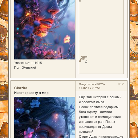
0
Z
Уважение:
+11915
Пол:
Женский
612
Поделиться
2025-
Ckazka
11-02 17:37:51
Несет красоту в мир
Ещё там история с овцами
и посохом была.
Посох являлся подарком
Бога Адаму - символ
утешения и помощи после
изгнания из рая. Посох
происходит от Древа
познаний.
С ним Адам и последующие