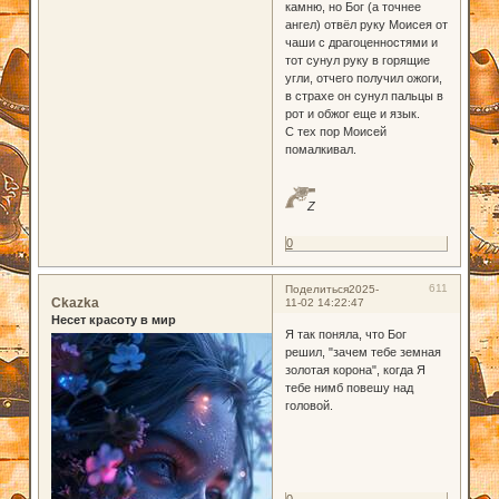
камню, но Бог (а точнее
ангел) отвёл руку Моисея от
чаши с драгоценностями и
тот сунул руку в горящие
угли, отчего получил ожоги,
в страхе он сунул пальцы в
рот и обжог еще и язык.
С тех пор Моисей
помалкивал.
Z
0
611
Поделиться
2025-
Ckazka
11-02 14:22:47
Несет красоту в мир
Я так поняла, что Бог
решил, "зачем тебе земная
золотая корона", когда Я
тебе нимб повешу над
головой.