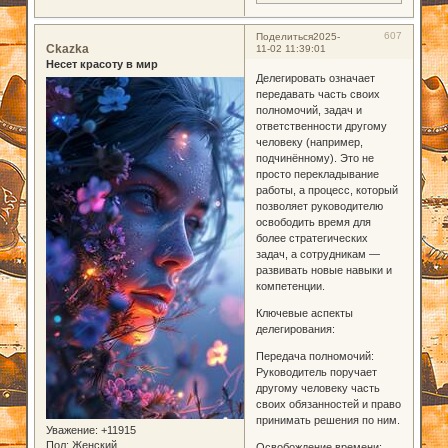
607
Поделиться
2025-
Ckazka
11-02 11:39:01
Несет красоту в мир
Делегировать означает
передавать часть своих
полномочий, задач и
ответственности другому
человеку (например,
подчинённому). Это не
просто перекладывание
работы, а процесс, который
позволяет руководителю
освободить время для
более стратегических
задач, а сотрудникам —
развивать новые навыки и
компетенции.
Ключевые аспекты
делегирования:
Передача полномочий:
Руководитель поручает
другому человеку часть
своих обязанностей и право
принимать решения по ним.
Уважение:
+11915
Пол:
Женский
Освобождение времени: