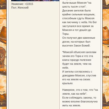
были выше Моисея "на
Уважение:
+11915
шесть тысяч стоп".
Пол:
Женский
Дыхание ангелов было
крайне сильным мощным,
способным сдуть Моисея
как писчинку с неба. Но Бог
заступался все время за
Моисея и тот дошёл до
Торы.
Он получил две каменные
доски, на которых был
высечен Закон Божий.
*Моисей объяснял ангелам
зачем его Тора и что эта
книга гораздо полезнее
будет на земле, чем на
небе.
И ангелы согласились с
доводами Моисея, спустив
его на землю на своих
крыльях
Наверное, это о том, что "на
земле, как на небе".
Если соблюдать законы, то
можно вполне благополучно
жить на земле.