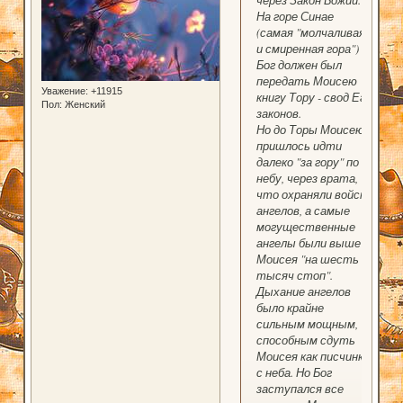
На горе Синае
(самая "молчаливая
и смиренная гора")
Бог должен был
передать Моисею
Уважение:
+11915
книгу Тору - свод Его
Пол:
Женский
законов.
Но до Торы Моисею
пришлось идти
далеко "за гору" по
небу, через врата,
что охраняли войска
ангелов, а самые
могущественные
ангелы были выше
Моисея "на шесть
тысяч стоп".
Дыхание ангелов
было крайне
сильным мощным,
способным сдуть
Моисея как писчинку
с неба. Но Бог
заступался все