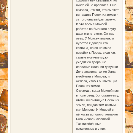
ходили к ней свататься, но
никто ей не нравился. Она
сказала, что тот, кто сможет
вытащить Посох из земли -
за того она выйдет замуж.
В это время Моисей
работал на бывшего слугу
царя египетского. Он пас
овец. У Моисея возникли
чувства к дочери его
хозяина, но он не смел
подойти к Посох, видя как
самые могучие мужи
уходят со двора, не
исполнив желания девушки.
Дочь хозяина так же была
влюблена в Моисея, и
желала, чтобы он вытащил
Посох из земли.
Однажды, когда Моисей пас
в поле овец, Бог сказал ему,
чтобы он вытащил Посох из
земли, придав тем самым
сил Моисею. И Моисей с
лёгкость исполнил желание
Бога и своей любимой.
Так влюблённые
поженились и у них