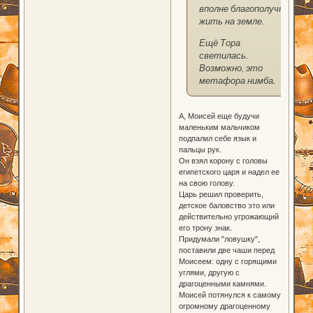
вполне благополучно
жить на земле.
Ещё Тора
светилась.
Возможно, это
метафора нимба.
А, Моисей еще будучи
маленьким мальчиком
подпалил себе язык и
пальцы рук.
Он взял корону с головы
египетского царя и надел ее
на свою голову.
Царь решил проверить,
детское баловство это или
действительно угрожающий
его трону знак.
Придумали "ловушку",
поставили две чаши перед
Моисеем: одну с горящими
углями, другую с
драгоценными камнями.
Моисей потянулся к самому
огромному драгоценному