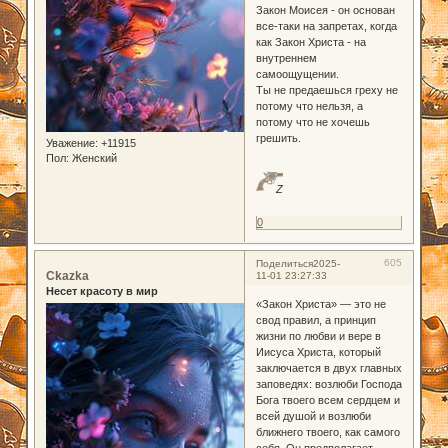
Закон Моисея - он основан
все-таки на запретах, когда
как Закон Христа - на
внутреннем
самоощущении.
Ты не предаешься греху не
потому что нельзя, а
потому что не хочешь
грешить.
Уважение:
+11915
Пол:
Женский
Z
0
605
Поделиться
2025-
Ckazka
11-01 23:27:33
Несет красоту в мир
«Закон Христа» — это не
свод правил, а принцип
жизни по любви и вере в
Иисуса Христа, который
заключается в двух главных
заповедях: возлюби Господа
Бога твоего всем сердцем и
всей душой и возлюби
ближнего твоего, как самого