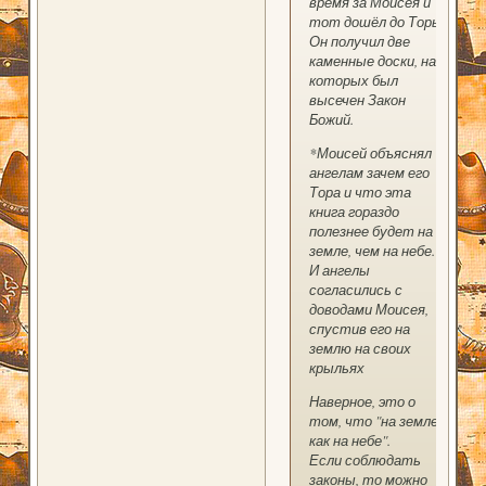
время за Моисея и
тот дошёл до Торы.
Он получил две
каменные доски, на
которых был
высечен Закон
Божий.
*Моисей объяснял
ангелам зачем его
Тора и что эта
книга гораздо
полезнее будет на
земле, чем на небе.
И ангелы
согласились с
доводами Моисея,
спустив его на
землю на своих
крыльях
Наверное, это о
том, что "на земле,
как на небе".
Если соблюдать
законы, то можно