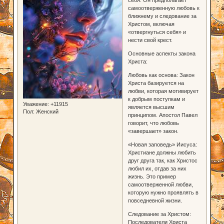
себя. Он предполагает
самоотверженную любовь к
ближнему и следование за
Христом, включая
«отвергнуться себя» и
нести свой крест.
Основные аспекты закона
Христа:
Любовь как основа: Закон
Христа базируется на
любви, которая мотивирует
к добрым поступкам и
Уважение:
+11915
является высшим
Пол:
Женский
принципом. Апостол Павел
говорит, что любовь
«завершает» закон.
«Новая заповедь» Иисуса:
Христиане должны любить
друг друга так, как Христос
любил их, отдав за них
жизнь. Это пример
самоотверженной любви,
которую нужно проявлять в
повседневной жизни.
Следование за Христом:
Последователи Христа