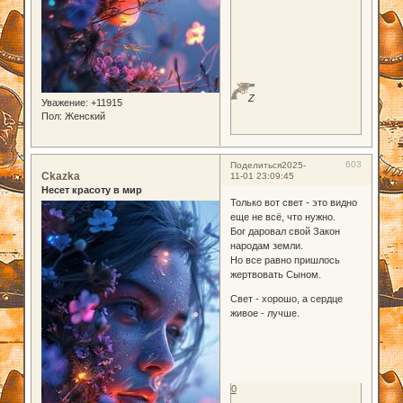
Z
Уважение:
+11915
Пол:
Женский
603
Поделиться
2025-
Ckazka
11-01 23:09:45
Несет красоту в мир
Только вот свет - это видно
еще не всё, что нужно.
Бог даровал свой Закон
народам земли.
Но все равно пришлось
жертвовать Сыном.
Свет - хорошо, а сердце
живое - лучше.
0