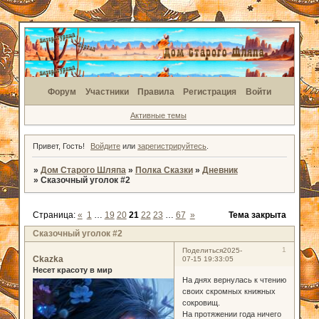
Форум
Участники
Правила
Регистрация
Войти
Активные темы
Привет, Гость!
Войдите
или
зарегистрируйтесь
.
»
Дом Старого Шляпа
»
Полка Сказки
»
Дневник
»
Сказочный уголок #2
Страница:
«
1
…
19
20
21
22
23
…
67
»
Тема закрыта
Сказочный уголок #2
1
Поделиться
2025-
Ckazka
07-15 19:33:05
Несет красоту в мир
На днях вернулась к чтению
своих скромных книжных
сокровищ.
На протяжении года ничего