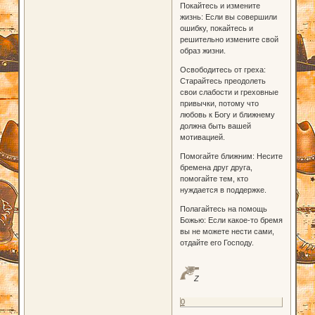
Покайтесь и измените
жизнь: Если вы совершили
ошибку, покайтесь и
решительно измените свой
образ жизни.
Освободитесь от греха:
Старайтесь преодолеть
свои слабости и греховные
привычки, потому что
любовь к Богу и ближнему
должна быть вашей
мотивацией.
Помогайте ближним: Несите
бремена друг друга,
помогайте тем, кто
нуждается в поддержке.
Полагайтесь на помощь
Божью: Если какое-то бремя
вы не можете нести сами,
отдайте его Господу.
Z
0