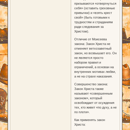
призываются «отвергнуться
себя» (оставить греховные
привычки) и «взять крест
свой» (быть готовыми к
трудностям и страданиям
ради следования за
Христом).
Отличие от Моисеева
закона: Закон Христа не
отменяет ветхозаветный
закон, но возвышает его. Он
не является просто
набором правил и
ограничений, а основан на
внутренних мотивах любви,
а не на страхе наказания.
Совершенство закона:
Закон Христа также
называют «совершенным
законом», который
освобождает от осуждения
тех, кто живет «по духу, а не
по плоти».
Как применять закон
Христа: