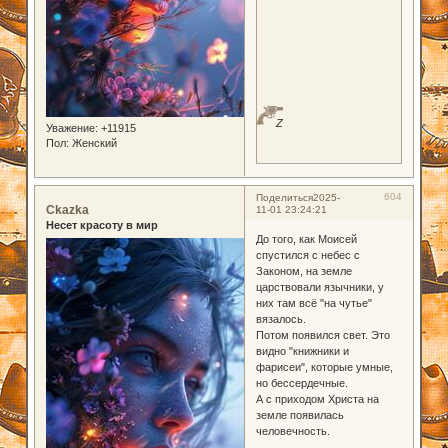
Z
Уважение:
+11915
Пол:
Женский
604
Поделиться
2025-
Ckazka
11-01 23:24:21
Несет красоту в мир
До того, как Моисей
спустился с небес с
Законом, на земле
царствовали язычники, у
них там всё "на чутье"
вязалось.
Потом появился свет. Это
видно "книжники и
фарисеи", которые умные,
но бессердечные.
А с приходом Христа на
земле появилась
человечность.