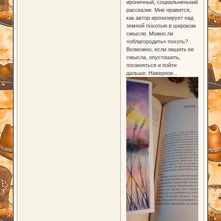
ироничный, социальненький
рассказик. Мне нравится,
как автор иронизирует над
земной похотью в широком
смысле. Можно ли
«облагородить» похоть?
Возможно, если лишить ее
смысла, опустошить,
посмеяться и пойти
дальше. Наверное...