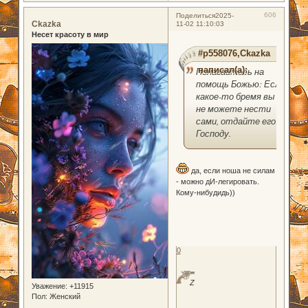
606
Поделиться
2025-
Ckazka
11-02 11:10:03
Несет красоту в мир
#p558076,Ckazka
написал(а):
Полагайтесь на
помощь Божью: Если
какое-то бремя вы
не можете нести
сами, отдайте его
Господу.
да, если ноша не силам
- можно дИ-легировать.
Кому-нибудидь))
0
Z
Уважение:
+11915
Пол:
Женский