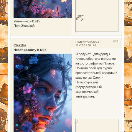
Z
Уважение:
+11915
Пол:
Женский
609
Поделиться
2025-
Ckazka
11-02 11:52:14
Несет красоту в мир
И получать дивиденды.
*вчера обратила внимание
на фотографии из Питера.
Помимо всей культурно-
просветительной красоты в
кадр попал Санкт-
Петербургский
государственный
экономический
университет.
0