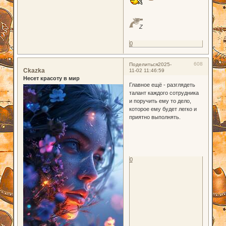
Z
0
608
Поделиться
2025-
Ckazka
11-02 11:46:59
Несет красоту в мир
Главное ещё - разглядеть
талант каждого сотрудника
и поручить ему то дело,
которое ему будет легко и
приятно выполнять.
0