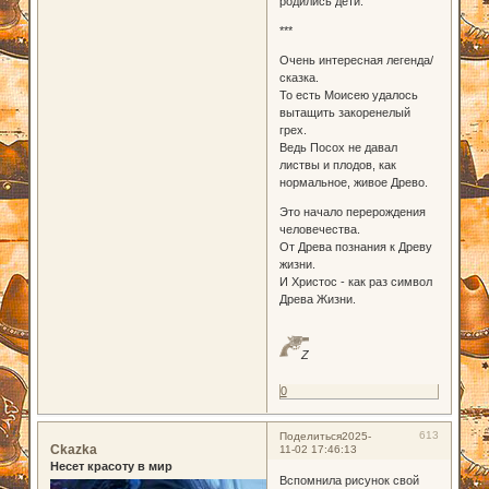
родились дети.
***
Очень интересная легенда/
сказка.
То есть Моисею удалось
вытащить закоренелый
грех.
Ведь Посох не давал
листвы и плодов, как
нормальное, живое Древо.
Это начало перерождения
человечества.
От Древа познания к Древу
жизни.
И Христос - как раз символ
Древа Жизни.
Z
0
613
Поделиться
2025-
Ckazka
11-02 17:46:13
Несет красоту в мир
Вспомнила рисунок свой