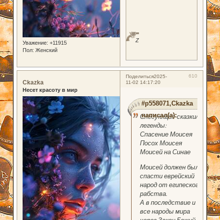
Z
Уважение:
+11915
Пол:
Женский
610
Поделиться
2025-
Ckazka
11-02 14:17:20
Несет красоту в мир
#p558071,Ckazka
написал(а):
Следующие сказки/
легенды:
Спасение Моисея
Посох Моисея
Моисей на Синае
Моисей должен был
спасти еврейский
народ от египеского
рабства.
А в последствие и
все народы мира
через Закон Божий.