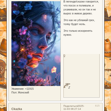
В легенде/сказке говорится,
что посох и поливали, и
ухаживали, но он так и не
вырос в живое дерево.
Это как не ублажай грех,
толку будет ноль.
Это только искоренять
нужно.
0
Z
Уважение:
+11915
Пол:
Женский
615
Поделиться
2025-
Ckazka
11-03 08:27:14