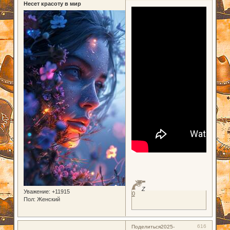
Несет красоту в мир
Z
Уважение:
+11915
0
Пол:
Женский
616
Поделиться
2025-