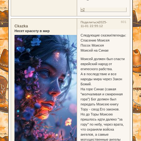
+2
601
Поделиться
2025-
Ckazka
11-01 22:55:12
Несет красоту в мир
Следующие сказки/легенды:
Спасение Моисея
Посох Моисея
Моисей на Синае
Моисей должен был спасти
еврейский народ от
египеского рабства.
А в последствие и все
народы мира через Закон
Божий.
На горе Синае (самая
"молчаливая и смиренная
гора") Бог должен был
передать Моисею книгу
Тору - свод Его законов.
Но до Торы Моисею
пришлось идти далеко "за
гору" по небу, через врата,
что охраняли войска
ангелов, а самые
могущественные ангелы