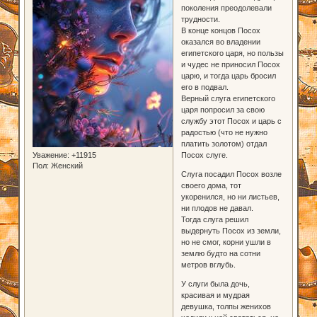
поколения преодолевали
трудности.
В конце концов Посох
оказался во владении
египетского царя, но пользы
и чудес не приносил Посох
царю, и тогда царь бросил
его в подвал.
Верный слуга египетского
царя попросил за свою
службу этот Посох и царь с
радостью (что не нужно
платить золотом) отдал
Уважение:
+11915
Посох слуге.
Пол:
Женский
Слуга посадил Посох возле
своего дома, тот
укоренился, но ни листьев,
ни плодов не давал.
Тогда слуга решил
выдернуть Посох из земли,
но не смог, корни ушли в
землю будто на сотни
метров вглубь.
У слуги была дочь,
красивая и мудрая
девушка, толпы женихов