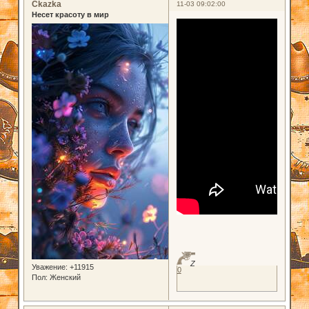
Ckazka
11-03 09:02:00
Несет красоту в мир
Z
Уважение:
+11915
0
Пол:
Женский