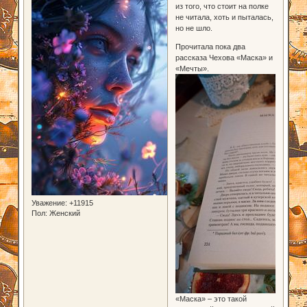
из того, что стоит на полке
не читала, хоть и пыталась,
но не шло.
Прочитала пока два
рассказа Чехова «Маска» и
«Мечты».
Уважение:
+11915
Пол:
Женский
«Маска» – это такой