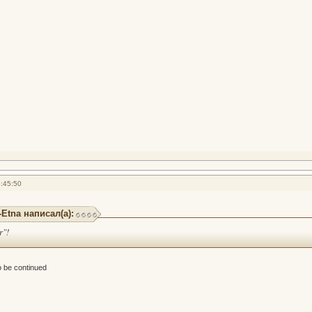
:45:50
-Etna написал(а):
r"!
 be continued