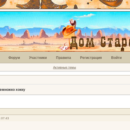
Форум
Участники
Правила
Регистрация
Войти
Активные темы
немножко хокку
:07:43