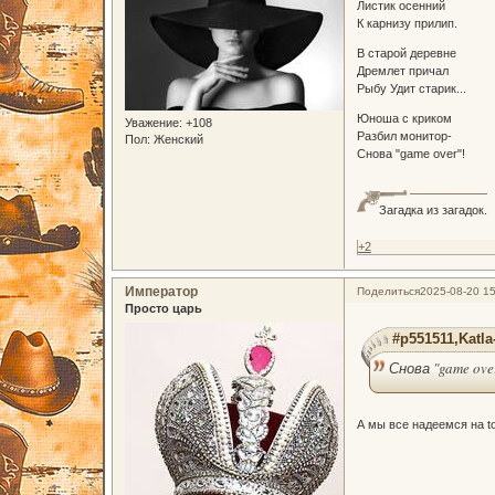
Листик осенний
К карнизу прилип.
В старой деревне
Дремлет причал
Рыбу Удит старик...
Юноша с криком
Уважение:
+108
Разбил монитор-
Пол:
Женский
Снова "game over"!
Загадка из загадок.
+2
Император
Поделиться
2025-08-20 15
Просто царь
#p551511,Katla
Снова "game ove
А мы все надеемся на to