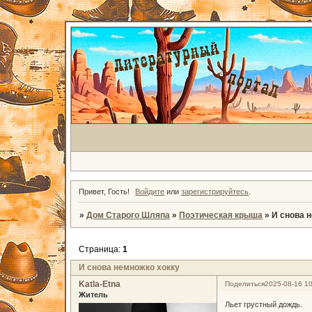
Привет, Гость!
Войдите
или
зарегистрируйтесь
.
»
Дом Старого Шляпа
»
Поэтическая крыша
»
И снова 
Страница:
1
И снова немножко хокку
Katla-Etna
Поделиться
2025-08-16 10
Житель
Льет грустный дождь.