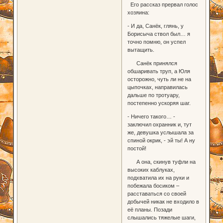
Его рассказ прервал голос
хозяина:
- И да, Санёк, глянь, у
Борисыча ствол был… я
точно помню, он успел
вытащить.
Санёк принялся
обшаривать труп, а Юля
осторожно, чуть ли не на
цыпочках, направилась
дальше по тротуару,
постепенно ускоряя шаг.
- Ничего такого… -
заключил охранник и, тут
же, девушка услышала за
спиной окрик, - эй ты! А ну
постой!
А она, скинув туфли на
высоких каблуках,
подхватила их на руки и
побежала босиком –
расставаться со своей
добычей никак не входило в
её планы. Позади
слышались тяжелые шаги,