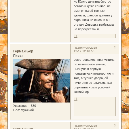
но Юля с детства быстро
бегала и даже сейчас, не
смотря на её тесные
джинсы, шансов догнать у
охранника не было, и он
отстал. Девушка выбежала
на перекрёсток и,
+1
2
Поделиться
2025-
Герман Бор
12-19 12:10:53
Пират
осмотревшись, припустила
по незнакомой улице,
нырнула в первую
попавшуюся подворотню и
там, в тупике двора, ей
ничего не оставалось, как
спрятаться за мусорный
контейнер…
+1
Уважение:
+530
Пол:
Мужской
3
Поделиться
2025-