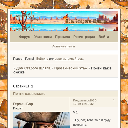
Форум
Участники
Правила
Регистрация
Войти
Активные темы
Привет, Гость!
Войдите
или
зарегистрируйтесь
.
»
Дом Старого Шляпа
»
Прозаический этаж
»
Почти, как в
сказке
Страница:
1
Почти, как в сказке
1
Поделиться
2025-
Герман Бор
12-19 12:10:32
Пират
Ч 1
- Ну, вот, тебя-то я и буду
покорять.