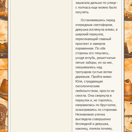
зашагала дальше по улице -
с полчаса еще можно было
погулять.
Остановившись перед
очередным светофором,
девушка взглянула влево, в
широкий переулок,
пересекающий главный
проспект и замерла
пораженная. По обе
стороны его тянулись,
уходя вглубь, решетчатые
литые заборы, из-за них,
свешивались над
тротуаром густые ветви
деревьев. Пройти мимо
Юля, страдающая
патологическим
любопытством, просто не
смогла. Она свернула в
переулок и, не торопясь,
направилась по брусчатке,
осматриваясь по сторонам.
Незнакомая улочка
выглядела совершенно
безлюдной и девушка,
наконец, поняла почему,