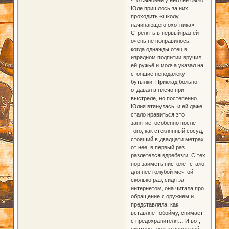
Юле пришлось за них
проходить «школу
начинающего охотника».
Стрелять в первый раз ей
очень не понравилось,
когда однажды отец в
изрядном подпитии вручил
ей ружьё и молча указал на
стоящие неподалёку
бутылки. Приклад больно
отдавал в плечо при
выстреле, но постепенно
Юлия втянулась, и ей даже
стало нравиться это
занятие, особенно после
того, как стеклянный сосуд,
стоящий в двадцати метрах
от нее, в первый раз
разлетелся вдребезги. С тех
пор заиметь пистолет стало
для неё голубой мечтой –
сколько раз, сидя за
интернетом, она читала про
обращение с оружием и
представляла, как
вставляет обойму, снимает
с предохранителя… И вот,
пистолет лежал перед ней.