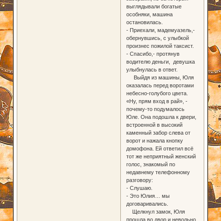
выглядывали богатые
особняки, машина
остановилась.
- Приехали, мадемуазель,-
обернувшись, с улыбкой
произнес пожилой таксист.
- Спасибо,- протянув
водителю деньги, девушка
улыбнулась в ответ.
Выйдя из машины, Юля
оказалась перед воротами
небесно-голубого цвета.
«Ну, прям вход в рай», -
почему-то подумалось
Юле. Она подошла к двери,
встроенной в высокий
каменный забор слева от
ворот и нажала кнопку
домофона. Ей ответил всё
тот же неприятный женский
голос, знакомый по
недавнему телефонному
разговору:
- Слушаю.
- Это Юлия… мы
договаривались.
Щелкнул замок, Юля
прошла во двор и невольно