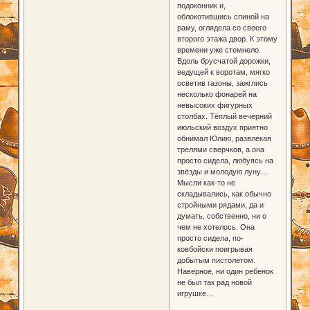
подоконник и,
облокотившись спиной на
раму, оглядела со своего
второго этажа двор. К этому
времени уже стемнело.
Вдоль брусчатой дорожки,
ведущей к воротам, мягко
осветив газоны, зажглись
несколько фонарей на
невысоких фигурных
столбах. Тёплый вечерний
июльский воздух приятно
обнимал Юлию, развлекая
трелями сверчков, а она
просто сидела, любуясь на
звёзды и молодую луну…
Мысли как-то не
складывались, как обычно
стройными рядами, да и
думать, собственно, ни о
чем не хотелось. Она
просто сидела, по-
ковбойски поигрывая
добытым пистолетом.
Наверное, ни один ребенок
не был так рад новой
игрушке…