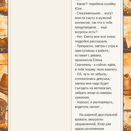
- Какие?- перебила хозяйку
Юля.
- Смазливенькие… могут
внести смуту в мужской
коллектив, так что я тебя
предупредила… еще
вопросы есть?
- Нет. Света мне всё очень
подробно рассказала.
- Прекрасно, завтра с утра и
приступаешь к работе,-
вставая с дивана,
произнесла Елена
Сергеевна,- а сейчас идём,
я тебе покажу твою комнату.
- Ой, чуть не забыла,-
спохватилась девушка,-
завтра мне надо будет
съездить на автовокзал,
забрать вещи из камеры
хранения.
- Хорошо, я распоряжусь,
водитель свозит…
На широкой двуспальной
кровати, аккуратно
заправленной, Юлю уже
ждала разложенная