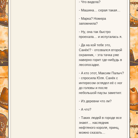
- Что видела?
- Машина… серая такая…
- Марка? Номера
запомнила?
- Ну, она так быстро
проехала… и испугалась я.
- Да на кой тебе это,
Санёк!? - отозвался второй
охранник, - эта тачка уже
наверно горит где-нибудь в
лесопосадке.
- А кто этот, Максим Палыч?
- спросила Юля. Санёк с
интересом оглядел её с ног
до головы и после
небольшой паузы заметил:
- Из деревни что ли?
- А что?
- Таких людей в городе все
знают… наследник
нефтяного короля, принц,
можно сказать…