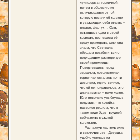
«униформа» горничной,
ничем в общем-то не
отличающаяся от той,
которую носили её коллеги
в уважающих себя отелях –
платье, фартук… Юля,
оставшись одна в своей
комнате, поспешила её
сразу примерить, хотя она
знала, что Светлана
обещала позаботиться о
подходящем размере для
своей преемницы.
Повертевшись перед
зеркалом, новоявленная
горничная осталась почти
довольна, единственное,
что ей не понравилось, это
длина платья – ниже колен.
Юля невольно улыбнулась,
подумав, что хозяйка
наверное решила, что в
таком виде будет трудней
соблазнять мужской
коллектив.
Распахнув настежь окно
и выключив свет, Девушка
удобно уселась на