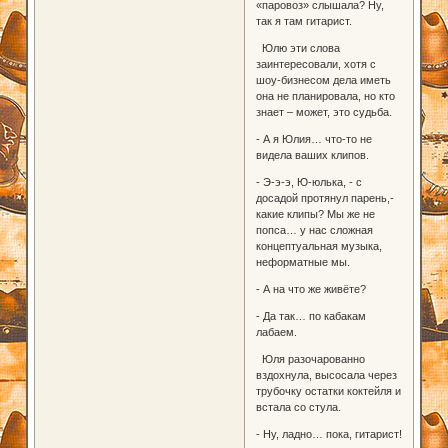
«паровоз» слышала? Ну,
так я там гитарист.
Юлю эти слова
заинтересовали, хотя с
шоу-бизнесом дела иметь
она не планировала, но кто
знает – может, это судьба.
- А я Юлия… что-то не
видела ваших клипов.
- Э-э-э, Ю-юлька, - с
досадой протянул парень,-
какие клипы? Мы же не
попса… у нас сложная
концептуальная музыка,
неформатные мы.
- А на что же живёте?
- Да так… по кабакам
лабаем.
Юля разочарованно
вздохнула, высосала через
трубочку остатки коктейля и
встала со стула.
- Ну, ладно… пока, гитарист!