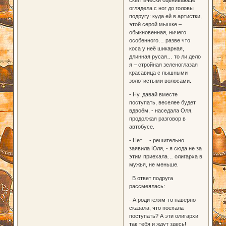
оглядела с ног до головы
подругу: куда ей в артистки,
этой серой мышке –
обыкновенная, ничего
особенного… разве что
коса у неё шикарная,
длинная русая… то ли дело
я – стройная зеленоглазая
красавица с пышными
золотистыми волосами.
- Ну, давай вместе
поступать, веселее будет
вдвоём, - наседала Оля,
продолжая разговор в
автобусе.
- Нет… - решительно
заявила Юля, - я сюда не за
этим приехала… олигарха в
мужья, не меньше.
В ответ подруга
рассмеялась:
- А родителям-то наверно
сказала, что поехала
поступать? А эти олигархи
так тебя и ждут здесь!