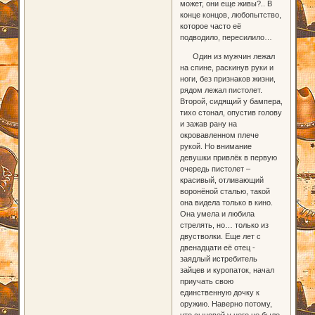
может, они еще живы?.. В
конце концов, любопытство,
которое часто её
подводило, пересилило…
Один из мужчин лежал
на спине, раскинув руки и
ноги, без признаков жизни,
рядом лежал пистолет.
Второй, сидящий у бампера,
тихо стонал, опустив голову
и зажав рану на
окровавленном плече
рукой. Но внимание
девушки привлёк в первую
очередь пистолет –
красивый, отливающий
воронёной сталью, такой
она видела только в кино.
Она умела и любила
стрелять, но… только из
двустволки. Еще лет с
двенадцати её отец -
заядлый истребитель
зайцев и куропаток, начал
приучать свою
единственную дочку к
оружию. Наверно потому,
что сыновей у него не было,