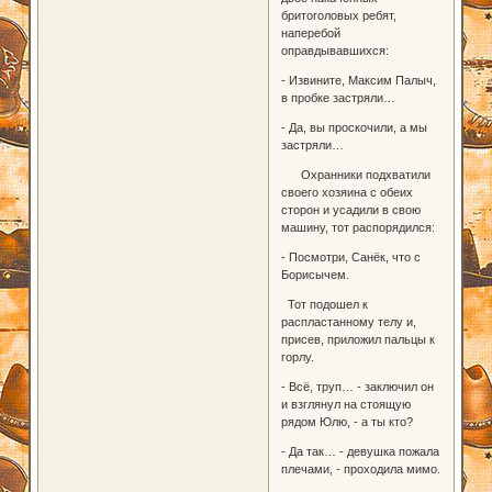
бритоголовых ребят,
наперебой
оправдывавшихся:
- Извините, Максим Палыч,
в пробке застряли…
- Да, вы проскочили, а мы
застряли…
Охранники подхватили
своего хозяина с обеих
сторон и усадили в свою
машину, тот распорядился:
- Посмотри, Санёк, что с
Борисычем.
Тот подошел к
распластанному телу и,
присев, приложил пальцы к
горлу.
- Всё, труп… - заключил он
и взглянул на стоящую
рядом Юлю, - а ты кто?
- Да так… - девушка пожала
плечами, - проходила мимо.