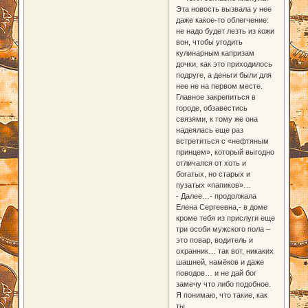
Эта новость вызвала у нее
даже какое-то облегчение:
не надо будет лезть из кожи
вон, чтобы угодить
кулинарным капризам
дочки, как это приходилось
подруге, а деньги были для
нее не на первом месте.
Главное закрепиться в
городе, обзавестись
связями, к тому же она
надеялась еще раз
встретиться с «нефтяным
принцем», который выгодно
отличался от хоть и
богатых, но старых и
пузатых «папиков»…
- Далее…- продолжала
Елена Сергеевна,- в доме
кроме тебя из прислуги еще
три особи мужского пола –
это повар, водитель и
охранник… так вот, никаких
шашней, намёков и даже
поводов… и не дай бог
замечу что либо подобное.
Я понимаю, что такие, как
ты…