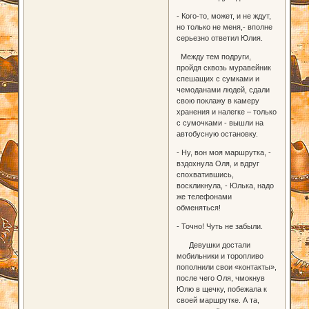
- Кого-то, может, и не ждут,
но только не меня,- вполне
серьезно ответил Юлия.
Между тем подруги,
пройдя сквозь муравейник
спешащих с сумками и
чемоданами людей, сдали
свою поклажу в камеру
хранения и налегке – только
с сумочками - вышли на
автобусную остановку.
- Ну, вон моя маршрутка, -
вздохнула Оля, и вдруг
спохватившись,
воскликнула, - Юлька, надо
же телефонами
обменяться!
- Точно! Чуть не забыли.
Девушки достали
мобильники и торопливо
пополнили свои «контакты»,
после чего Оля, чмокнув
Юлю в щечку, побежала к
своей маршрутке. А та,