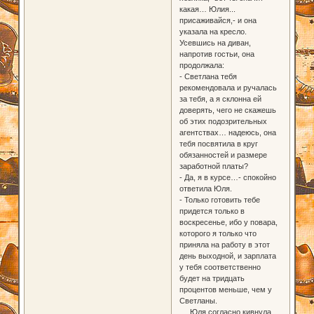
какая… Юлия...
присаживайся,- и она
указала на кресло.
Усевшись на диван,
напротив гостьи, она
продолжала:
- Светлана тебя
рекомендовала и ручалась
за тебя, а я склонна ей
доверять, чего не скажешь
об этих подозрительных
агентствах… надеюсь, она
тебя посвятила в круг
обязанностей и размере
заработной платы?
- Да, я в курсе…- спокойно
ответила Юля.
- Только готовить тебе
придется только в
воскресенье, ибо у повара,
которого я только что
приняла на работу в этот
день выходной, и зарплата
у тебя соответственно
будет на тридцать
процентов меньше, чем у
Светланы.
Юля согласно кивнула.