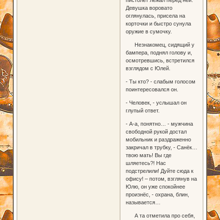
Девушка воровато
оглянулась, присела на
корточки и быстро сунула
оружие в сумочку.
Незнакомец, сидящий у
бампера, поднял голову и,
осмотревшись, встретился
взглядом с Юлей.
- Ты кто? - слабым голосом
поинтересовался он.
- Человек, - услышал он
глупый ответ.
- А-а, понятно… - мужчина
свободной рукой достал
мобильник и раздраженно
закричал в трубку, - Санёк…
твою мать! Вы где
шляетесь?! Нас
подстрелили! Дуйте сюда к
офису! – потом, взглянув на
Юлю, он уже спокойнее
произнёс, - охрана, блин,
называется…
А та отметила про себя,