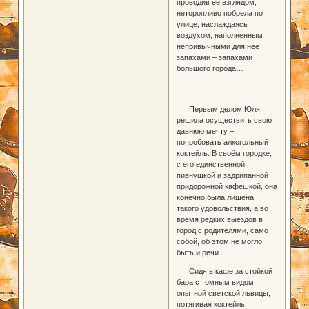
проводив её взглядом,
неторопливо побрела по
улице, наслаждаясь
воздухом, наполненным
непривычными для нее
запахами – запахами
большого города…
Первым делом Юля
решила осуществить свою
давнюю мечту –
попробовать алкогольный
коктейль. В своём городке,
с его единственной
пивнушкой и задрипанной
придорожной кафешкой, она
конечно была лишена
такого удовольствия, а во
время редких выездов в
город с родителями, само
собой, об этом не могло
быть и речи…
Сидя в кафе за стойкой
бара с томным видом
опытной светской львицы,
потягивая коктейль,