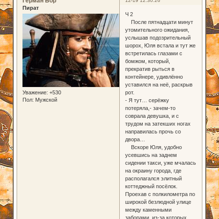
Герман Бор
12-19 12:30:26
Пират
Ч 2
После пятнадцати минут
утомительного ожидания,
услышав подозрительный
шорох, Юля встала и тут же
встретилась глазами с
бомжом, который,
прекратив рыться в
контейнере, удивлённо
уставился на неё, раскрыв
Уважение:
+530
рот.
Пол:
Мужской
- Я тут… серёжку
потеряла,- зачем-то
соврала девушка, и с
трудом на затекших ногах
направилась прочь со
двора…
Вскоре Юля, удобно
усевшись на заднем
сидении такси, уже мчалась
на окраину города, где
располагался элитный
коттеджный посёлок.
Проехав с полкилометра по
широкой безлюдной улице
между каменными
заборами, из-за которых