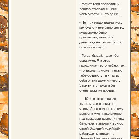
- Может тебя проводить? -
лениво отозвался Сеня, -
чаем угостишь, то да сё…
- Нет… - гордо задрав нос,
как будто у нее было место,
куда можно было
пригласить, ответила
девушка,- на «то да сё» ты
не в моём вкусе.
- Тогда, бывай… даст бог
свидимся. Я в этом
гадюшнике часто лабаю, так
что заходи… может, песню
тебе сочиню... ты - так из
себя очень даже ничего...
Замутить с такой я бы
очень даже не против.
Юля в ответ только
хмыкнула и вышла на
улицу. Алое солнце к этому
времени уже низко висело
над крышами домов, и пора
было ехать знакомиться со
своей будущей хозяйкой-
работодательницей…
Недавно Светлана, давняя