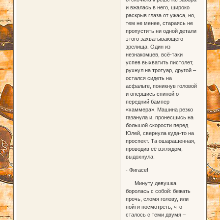
и вжалась в него, широко
раскрыв глаза от ужаса, но,
тем не менее, стараясь не
пропустить ни одной детали
этого захватывающего
зрелища. Один из
незнакомцев, всё-таки
успев выхватить пистолет,
рухнул на тротуар, другой –
остался сидеть на
асфальте, поникнув головой
и опершись спиной о
передний бампер
«хаммера». Машина резко
газанула и, пронесшись на
большой скорости перед
Юлей, свернула куда-то на
проспект. Та ошарашенная,
проводив её взглядом,
выдохнула:
- Фигасе!
Минуту девушка
боролась с собой: бежать
прочь, сломя голову, или
пойти посмотреть, что
сталось с теми двумя –