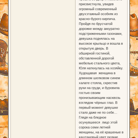
присвистнула, увидев
огромный современный
двухэтажный особняк из
красно-бурого кирпича.
Пройдя по брусчатой
дорожке между аккуратно
подстриженными газонами,
девушка поднялась на
высокое крыльцо и вошла в
открытую дверь. В
обширной гостиной,
обставленной дорогой
мебелью стального цвета,
Юля наткнулась на хозяйку.
Худощавая женщина в
длинном шелковом синем
халате стояла, скрестив
руки на груди, и буровила
гостью своим
пронизывающим насквозь
взглядом чёрных глаз. В
первый момент девушке
стало даже не по себе…
Глядя на бледное
осунувшееся лицо этой
сорока семи летней
женщины, на её крашеные в
каштановый цвет редкие