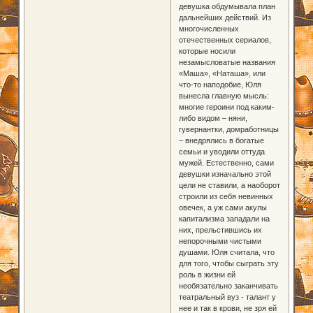
девушка обдумывала план
дальнейших действий. Из
многочисленных
отечественных сериалов,
которые носили
незамысловатые названия
«Маша», «Наташа», или
что-то наподобие, Юля
вынесла главную мысль:
многие героини под каким-
либо видом – няни,
гувернантки, домработницы
– внедрялись в богатые
семьи и уводили оттуда
мужей. Естественно, сами
девушки изначально этой
цели не ставили, а наоборот
строили из себя невинных
овечек, а уж сами акулы
капитализма западали на
них, прельстившись их
непорочными чистыми
душами. Юля считала, что
для того, чтобы сыграть эту
роль в жизни ей
необязательно заканчивать
театральный вуз - талант у
нее и так в крови, не зря ей