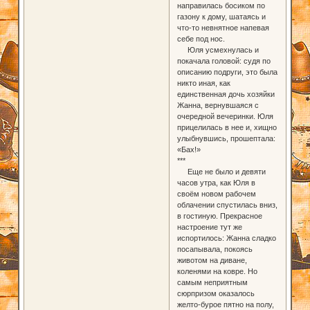
направилась босиком по
газону к дому, шатаясь и
что-то невнятное напевая
себе под нос.
Юля усмехнулась и
покачала головой: судя по
описанию подруги, это была
никто иная, как
единственная дочь хозяйки
Жанна, вернувшаяся с
очередной вечеринки. Юля
прицелилась в нее и, хищно
улыбнувшись, прошептала:
«Бах!»
***
Еще не было и девяти
часов утра, как Юля в
своём новом рабочем
облачении спустилась вниз,
в гостиную. Прекрасное
настроение тут же
испортилось: Жанна сладко
посапывала, покоясь
животом на диване,
коленями на ковре. Но
самым неприятным
сюрпризом оказалось
желто-бурое пятно на полу,