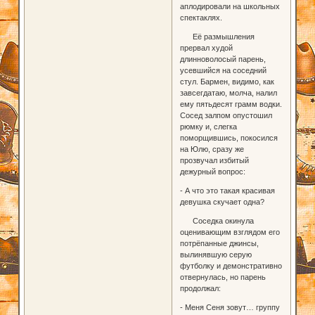
аплодировали на школьных
спектаклях.
Её размышления
прервал худой
длинноволосый парень,
усевшийся на соседний
стул. Бармен, видимо, как
завсегдатаю, молча, налил
ему пятьдесят грамм водки.
Сосед залпом опустошил
рюмку и, слегка
поморщившись, покосился
на Юлю, сразу же
прозвучал избитый
дежурный вопрос:
- А что это такая красивая
девушка скучает одна?
Соседка окинула
оценивающим взглядом его
потрёпанные джинсы,
вылинявшую серую
футболку и демонстративно
отвернулась, но парень
продолжал:
- Меня Сеня зовут… группу