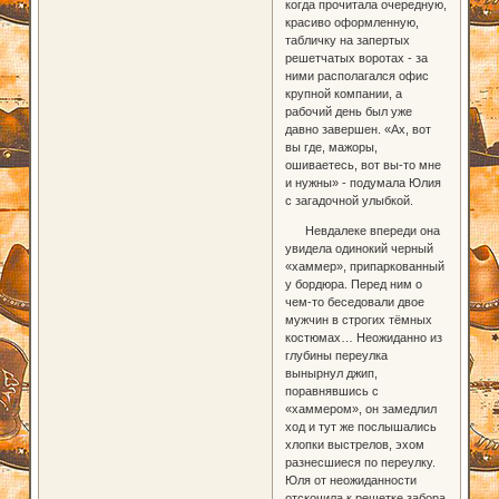
когда прочитала очередную,
красиво оформленную,
табличку на запертых
решетчатых воротах - за
ними располагался офис
крупной компании, а
рабочий день был уже
давно завершен. «Ах, вот
вы где, мажоры,
ошиваетесь, вот вы-то мне
и нужны» - подумала Юлия
с загадочной улыбкой.
Невдалеке впереди она
увидела одинокий черный
«хаммер», припаркованный
у бордюра. Перед ним о
чем-то беседовали двое
мужчин в строгих тёмных
костюмах… Неожиданно из
глубины переулка
вынырнул джип,
поравнявшись с
«хаммером», он замедлил
ход и тут же послышались
хлопки выстрелов, эхом
разнесшиеся по переулку.
Юля от неожиданности
отскочила к решетке забора