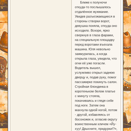
Ближе к полуночи
откуда-то послышалось
отдалённое жужжание.
Увидев разъезжающиеся в
стороны створки ворот,
девушка поняла, откуда оно
исходило. Вскоре, ярко
сверкнув в глаза фарами,
на специальную площадку
перед воротами въехала
машина. Юля невольно
зажмурилась, а когда
открыла глаза, увидела, что
огни её уже погасли.
Водитель вышел,
услужливо открыл заднюю
дверцу и, подав руку, помог
пассажирке покинуть салон.
Стройная блондинка в
коротеньком белом платье
с минуту стояла,
покачиваясь и глядя себе
под ноги. Затем она
махнула одной ногой, потом
- другой, избавляясь от
босоножек и, огласив округу
воинственным кличем «Йу-
хуу! Дрыхните, придурки!?»,