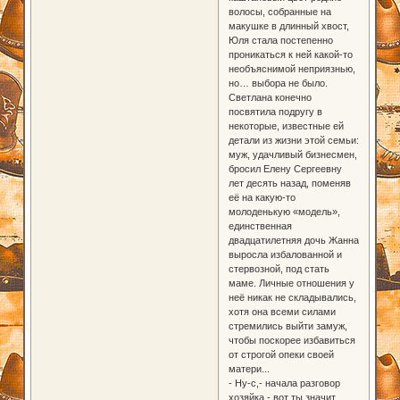
волосы, собранные на
макушке в длинный хвост,
Юля стала постепенно
проникаться к ней какой-то
необъяснимой неприязнью,
но… выбора не было.
Светлана конечно
посвятила подругу в
некоторые, известные ей
детали из жизни этой семьи:
муж, удачливый бизнесмен,
бросил Елену Сергеевну
лет десять назад, поменяв
её на какую-то
молоденькую «модель»,
единственная
двадцатилетняя дочь Жанна
выросла избалованной и
стервозной, под стать
маме. Личные отношения у
неё никак не складывались,
хотя она всеми силами
стремились выйти замуж,
чтобы поскорее избавиться
от строгой опеки своей
матери...
- Ну-с,- начала разговор
хозяйка,- вот ты значит