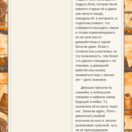
подруга Юли, которая была
намного старше её и давно
уже жила в городе,
поведала ей в интернете, в
«одноклассниках», что
собирается выходить замуж
и готова порекомендовать
её на своё место
домработницы в одном
богатом доме. Юлия с
готовностью ухватилась за
эту возможность, тем более
это удачно совпадало с её
планами, а домашней
работой она начала
заниматься еще с ранних
лет – дело знакомое.
Девушка присела на
скамейку в небольшом
скверике и набрала номер
будущей хозяйки. Та
назначила ей встречу через
час. Записав адрес, Юля с
довольной улыбкой
вскочила на ноги и, весело
размахивая сумочкой, чуть
ли не пританцовывая,