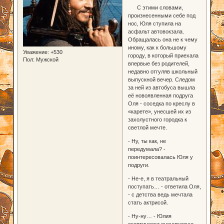
С этими словами,
произнесенными себе под
нос, Юля ступила на
асфальт автовокзала.
Обращалась она не к чему
иному, как к большому
Уважение:
+530
городу, в который приехала
Пол:
Мужской
впервые без родителей,
недавно отгуляв школьный
выпускной вечер. Следом
за ней из автобуса вышла
её новоявленная подруга
Оля - соседка по креслу в
«карете», унесшей их из
захолустного городка к
светлой мечте.
- Ну, ты как, не
передумала? -
поинтересовалась Юля у
подруги.
- Не-е, я в театральный
поступать… - ответила Оля,
- с детства ведь мечтала
стать актрисой.
- Ну-ну… - Юлия
скептически оценивающе