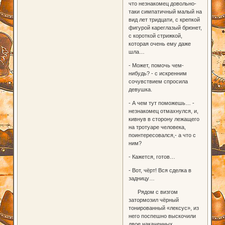
что незнакомец довольно-
таки симпатичный малый на
вид лет тридцати, с крепкой
фигурой кареглазый брюнет,
с короткой стрижкой,
которая очень ему даже
шла…
- Может, помочь чем-
нибудь? - с искренним
сочувствием спросила
девушка.
- А чем тут поможешь… -
незнакомец отмахнулся, и,
кивнув в сторону лежащего
на тротуаре человека,
поинтересовался,- а что с
ним?
- Кажется, готов…
- Вот, чёрт! Вся сделка в
задницу…
Рядом с визгом
затормозил чёрный
тонированный «лексус», из
него поспешно выскочили
двое накаченных