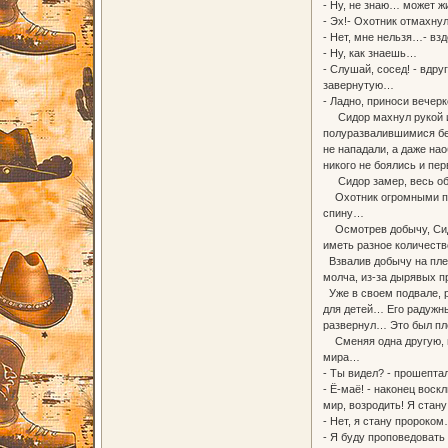
- Ну, не знаю… может 
- Эх!- Охотник отмахну
- Нет, мне нельзя…- вз
- Ну, как знаешь…
- Слушай, сосед! - вдр
завернутую…
- Ладно, приноси вечер
Сидор махнул рукой и 
полуразвалившимися бет
не нападали, а даже на
никого не боялись и пер
Сидор замер, весь обр
Охотник огромными прыж
спину…
Осмотрев добычу, Сидор
иметь разное количество
Взвалив добычу на плеч
молча, из-за дырявых п
Уже в своем подвале, р
для детей… Его радужн
развернул… Это был пл
Сменяя одна другую, на
мира…
- Ты видел? - прошепта
- Ё-маё! - наконец воск
мир, возродить! Я стан
- Нет, я стану пророком
- Я буду проповедовать 