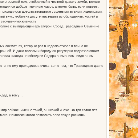
е огромный нож, отобранный в честной драке у зомби, тяжело
егодня он добудет крупную крысу, а может быть, если повезет,
гда приходилось довольствоваться сушеными змеями, ящерицами,
ый вкус, любил на досуге мастерить из обглоданных костей и
ю засушенную живность.
 блоке с выпирающей арматурой. Сосед Травоядный Семен не
х лохмотьях, которые раз в неделю стирал в вечно не
рачной. И даже волосы и бороду он регулярно подрезал своим
го пола никогда не обходили Сидора вниманием, видя в нем
ти, но ему приходилось считаться с тем, что Травоядные давно
о дед, а тому…
р сейчас именно такой, а никакой иначе. За три сотни лет
мага. Немногие могли позволить себе такую роскошь,