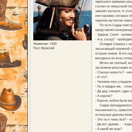
заросшего кривыми урод
ступал по невысокой пож
завалит мутанта. А это
или пауками, которых о
черепов мутантов симпа
По пути Сидор повстре
представлял конкуренци
- Здоров, Сеня! - оклик
- А-а, сосед? - пробуд
Уважение:
+530
Оглядев Семена с ног д
Пол:
Мужской
засыхающей огромной лу
острым ножом. В его по
выгодного во всех отнош
Вечно же грязный, воню
заслужили репутацию о
- Слыхал новость? - на
- И что?
- Человек пять утащил
- Ну и кирдык им, - сп
- Да дед, говорят, один
- А короче?
- Короче, война была ми
Сидор призадумался… Об
письменность, грамотно
остальные довольствова
- Это ты к чему всё? - 
- Да вот, думаю… - вздо
- А какой же еще?