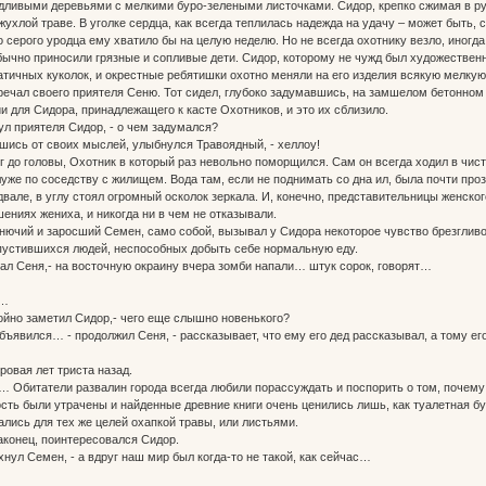
ливыми деревьями с мелкими буро-зелеными листочками. Сидор, крепко сжимая в рук
ухлой траве. В уголке сердца, как всегда теплилась надежда на удачу – может быть, с
го серого уродца ему хватило бы на целую неделю. Но не всегда охотнику везло, ино
бычно приносили грязные и сопливые дети. Сидор, которому не чужд был художественн
тичных куколок, и окрестные ребятишки охотно меняли на его изделия всякую мелку
чал своего приятеля Сеню. Тот сидел, глубоко задумавшись, на замшелом бетонном
и для Сидора, принадлежащего к касте Охотников, и это их сблизило.
нул приятеля Сидор, - о чем задумался?
ившись от своих мыслей, улыбнулся Травоядный, - хеллоу!
о головы, Охотник в который раз невольно поморщился. Сам он всегда ходил в чисты
же по соседству с жилищем. Вода там, если не поднимать со дна ил, была почти проз
двале, в углу стоял огромный осколок зеркала. И, конечно, представительницы женско
ениях жениха, и никогда ни в чем не отказывали.
чий и заросший Семен, само собой, вызывал у Сидора некоторое чувство брезгливос
пустившихся людей, неспособных добыть себе нормальную еду.
чал Сеня,- на восточную окраину вчера зомби напали… штук сорок, говорят…
и…
окойно заметил Сидор,- чего еще слышно новенького?
 объявился… - продолжил Сеня, - рассказывает, что ему его дед рассказывал, а тому ег
ровая лет триста назад.
итатели развалин города всегда любили порассуждать и поспорить о том, почему ми
сть были утрачены и найденные древние книги очень ценились лишь, как туалетная бу
лись для тех же целей охапкой травы, или листьями.
наконец, поинтересовался Сидор.
хнул Семен, - а вдруг наш мир был когда-то не такой, как сейчас…