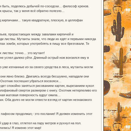
к и быть, поделюсь добычей по-соседски… философ хренов.
к крысы, так у меня всё обратно полезло…
под кирпичами… такую квадратную, плоскую, в целлофан
ьев, прорастающих между завалами кирпичей и
и листвы. Мутанты знали, что люди их едят и первыми никогда
пах зомби, которых употреблять в пищу все брезговали. Те
 листвы: точно… это мутант!
е успел далеко уйти. Длинный острый нож вонзился ему в
 уже изгнанные из-за своего уродства в леса, мутанты могли
они явно близко. Двигаясь всегда бесшумно, нападали они
я, Охотник поспешил убраться восвояси…
дет спокойно заняться рисованием картин, вырезанием кукол
офановый сверток размером с книгу. Охотник нетерпеливо его
мная матовая поверхность вдруг ожила…
 Оба долго не могли отвести взгляд от картин незнакомого
 с пафосом продолжал,- это послание! Я должен изменить этот
удар в глаз, отлетел на пару метров и рухнул на пол.
атились! Я изменю этот мир!