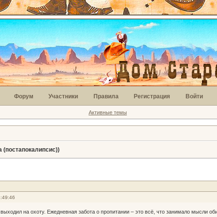
Форум
Участники
Правила
Регистрация
Войти
Активные темы
 (постапокалипсис))
:49:46
 выходил на охоту. Ежедневная забота о пропитании – это всё, что занимало мысли о