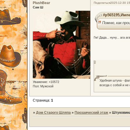
PlushBear
Поделиться
2025-12-30 15
Сам Ш
#p565195,Импе
Помню, как про
Гм! Дада... нуну... ага ага
0
Удобная штука - фа
Уважение:
+10572
всегда с собой и не
Пол:
Мужской
Страница:
1
»
Дом Старого Шляпа
»
Прозаический этаж
»
Штуковина