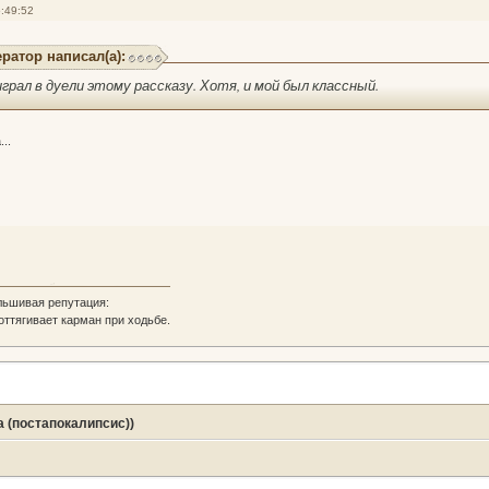
:49:52
ратор написал(а):
играл в дуели этому рассказу. Хотя, и мой был классный.
...
льшивая репутация:
 оттягивает карман при ходьбе.
 (постапокалипсис))