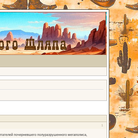
1
битателей почерневшего полуразрушенного мегаполиса,