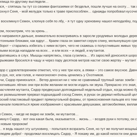
жилища по-другому выглядели…
лся, - спятишь ты тут со своими фантазиями от безделья, пошли лучше на охоту… та
дохнул Сеня, - мой желудок только к траве приспособлен… однажды попробовал кусоче
уг воскликнул Семен, хлопнув себя по лбу, - я тут одну хреновину нашел неподалёку, 
ком, посмотрим, что за хрень…
направился дальше, внимательно всматриваясь в заросли уродливых молодых дерев
онными блоками, как вдруг… Краем глаза он заметил серую спину, мелькнувшую сред
оборот – старались избегать с ними встреч, чего не скажешь о полусгнивших живых тру
выми всегда нападали на всех… и ели всех – и людей, и мутантов.
атившись в слух. Мышцы напряглись, глаза сузились… Из зарослей доносился шорох
ками бросился в чащу и через пару десятков метров настиг свою жертву – мутант н
 с удовлетворением отметил, что у нее три ноги, а ляжки – это самое вкусное. Давно
 рук, ног, или голов, и «многоногие» очень ценились у Охотников.
и, Сидор принюхался… Ветер доносил ни с чем не сравнимый трупный запах зомби - 
рогнивших лёгких они при всём желании не могли издать ни звука. Прекрасно это зна
асчленяя мутанта, Сидор предвкушал долгожданный недельный отдых, когда можно бу
ые размышления прервал подошедший сосед Семен, в руках он держал небольшой целл
оский пластиковый предмет прямоугольной формы, от прикосновения пальцев его те
чали появляться яркие изображения с красивыми девушками, автомобилями, виллами.
л Семен, - нигде не видно ни зомби, ни мутантов…
ликнул Сидор, - вот она какая была, оказывается… жизнь… - воздев руки к потолку, он
у новым пророком!
… я ведь нашел эту штуковину, - попытался возразить Сеня, но тут же получил мощный 
людям добро! - продолжал восклицать Сидор, - Я покажу им, до какой низости они док