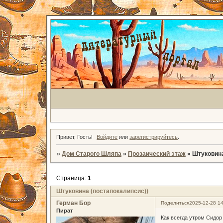
Привет, Гость!
Войдите
или
зарегистрируйтесь
.
»
Дом Старого Шляпа
»
Прозаический этаж
»
Штуковина
Страница:
1
Штуковина (постапокалипсис))
Герман Бор
Поделиться
2025-12-28 14
Пират
Как всегда утром Сидор