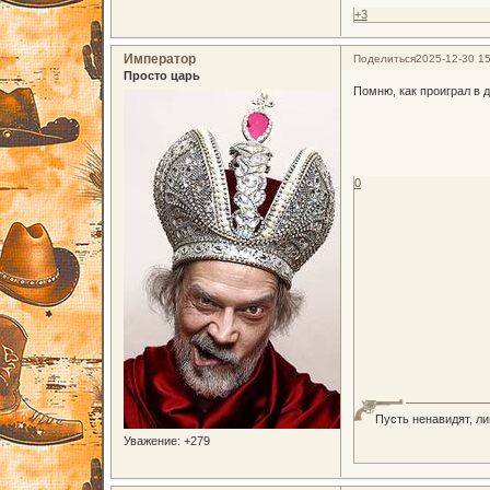
+3
Император
Поделиться
2025-12-30 15
Просто царь
Помню, как проиграл в д
0
Пусть ненавидят, л
Уважение:
+279