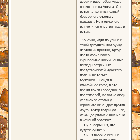
двери и вдруг обернулась,
посмотрев на Артура. Он
встретил взгляд, полный
безмерного счастья,
надежд… Не в силах его
вынести, он опустил глаза и
встал…
Конечно, идти по улице с
такой девушкой под ручку
чертовски приятно, Артур
часто ловил плохо
скрываемые восхищенные
взгляды встречных
представителей мужского
пола, и не только
мужского… Войдя в
ближайшее кафе, в это
время почти свободное от
посетителей, молодые люди
уселись за столик у
огромного окна, друг против
друга. Артур подвинул Юле,
лежащее рядом с ним меню
в кожаной обложке:
- Ну-с, барышня, что
будете кушать?
- Я?.. я вообще есть не
хочу…- ответила Юля,