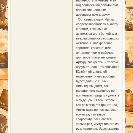
наличность, и жетоны – за
год совместной работы они
прониклись полным
доверием друг к другу.
Оставшись один, Артур
«перебазировался» в кассу
с пивом, ключами от
автоматов и отвёрткой для
выковыривания застрявших
жетонов. В воскресенье
торговля, конечно, шла
активнее, чем в рабочие
дни, посетители не давали
Артуру заскучать, и толком
обдумать всё, что связано с
Юлей – её слова, её
намерения, и что вообще
будет дальше с ними… -
жить одним днём, как
раньше, уже наверное не
получится, придется думать
о будущем. О том, чтобы
как-то мягко отстранить её,
Артур даже не помышлял,
понимая, что такое
сокровище посылается
только раз, и упустив его из
рук, наверное, будет жалеть