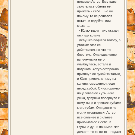
подумал Артур. Ему вдруг
захотелось обнять ее,
прижать к себе… но он
почему-то не решался
встать и подойти, или
может…
- Юля,- вдруг тихо сказал
он,- иди ко мне.
Девушка подняла голову, в
уголках глаз её
действительно что-то
блестело. Она удивленно
взглянула на него,
улыбнулась, встала и
подошла. Артур осторожно
притянул ее рукой за талию,
и Юля присела к нему на
колени, смущенно глядя
перед собой. Он осторожно
поцеловал её чуть ниже
ушка, девушка повернула к
нему лицо и припала губами
к его губам. Они долго не
могли оторваться, Артур
всё сильнее и сильнее
прижимал её к себе, в
глубине души понимая, что
делает что-то не то – подает