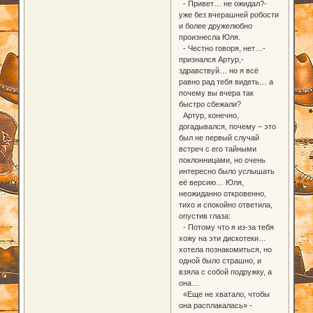
- Привет… не ожидал?-
уже без вчерашней робости
и более дружелюбно
произнесла Юля.
- Честно говоря, нет…-
признался Артур,-
здравствуй… но я всё
равно рад тебя видеть… а
почему вы вчера так
быстро сбежали?
Артур, конечно,
догадывался, почему – это
был не первый случай
встреч с его тайными
поклонницами, но очень
интересно было услышать
её версию… Юля,
неожиданно откровенно,
тихо и спокойно ответила,
опустив глаза:
- Потому что я из-за тебя
хожу на эти дискотеки…
хотела познакомиться, но
одной было страшно, и
взяла с собой подружку, а
она…
«Еще не хватало, чтобы
она расплакалась» -