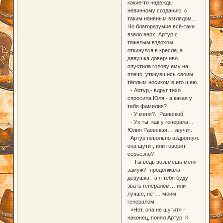
какие-то надежды
невинному созданию, с
таким наивным взглядом…
Но благоразумие всё-таки
взяло верх, Артур с
тяжелым вздохом
откинулся в кресле, а
девушка доверчиво
опустила голову ему на
плечо, уткнувшись своим
тёплым носиком в его шею.
- Артур,- вдруг тихо
спросила Юля,- а какая у
тебя фамилия?
- У меня?.. Раевский.
- Ух ты, как у генерала…
Юлия Раевская… звучит.
Артур невольно вздрогнул:
она шутит, или говорит
серьезно?
- Ты ведь возьмешь меня
замуж?- продолжала
девушка,- а я тебя буду
звать генералом… или
лучше, нет… моим
генералом.
«Нет, она не шутит» -
наконец, понял Артур. К