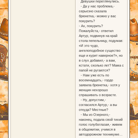
Девушки переглянулись.
- Да у нас проблема,-
серьезно сказала
брюнетка,- можно у вас
покурить?
- Ах, покурить?
Пожалуйста,- ответил
Артур, подвинув на край
стола пепельницу, подумав:
«И это чудо,
ангелоподобное существо
еще и курит наверное?», но
в слух добавил,- а вам,
кстати, сколько лет? Мама с
папой не ругаются?
- Нам уже есть по
восемнадцать,- гордо
заявила брюнетка,- хотя у
женщин нехорошо
спрашивать о возрасте.
- Ну, допустим,-
согласился Артур,- а вы
откуда? Местные?
- Мы из Озерного,-
наконец, подала свой тихий
голос голубоглазая,- живем
в общежитии, учимся в
автодорожном техникуме…