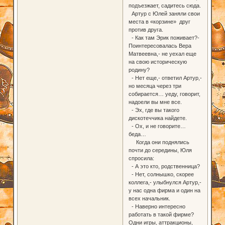
подъезжает, садитесь сюда.
Артур с Юлей заняли свои
места в «корзине» друг
против друга.
- Как там Эрик поживает?-
Поинтересовалась Вера
Матвеевна,- не уехал еще
на свою историческую
родину?
- Нет еще,- ответил Артур,-
но месяца через три
собирается… уеду, говорит,
надоели вы мне все.
- Эх, где вы такого
дискотеччика найдете.
- Ох, и не говорите…
беда…
Когда они поднялись
почти до середины, Юля
спросила:
- А это кто, родственница?
- Нет, солнышко, скорее
коллега,- улыбнулся Артур,-
у нас одна фирма и один на
всех начальник.
- Наверно интересно
работать в такой фирме?
Одни игры, аттракционы,