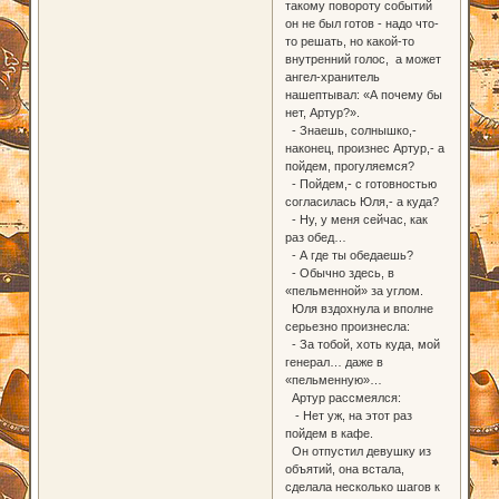
такому повороту событий
он не был готов - надо что-
то решать, но какой-то
внутренний голос, а может
ангел-хранитель
нашептывал: «А почему бы
нет, Артур?».
- Знаешь, солнышко,-
наконец, произнес Артур,- а
пойдем, прогуляемся?
- Пойдем,- с готовностью
согласилась Юля,- а куда?
- Ну, у меня сейчас, как
раз обед…
- А где ты обедаешь?
- Обычно здесь, в
«пельменной» за углом.
Юля вздохнула и вполне
серьезно произнесла:
- За тобой, хоть куда, мой
генерал… даже в
«пельменную»…
Артур рассмеялся:
- Нет уж, на этот раз
пойдем в кафе.
Он отпустил девушку из
объятий, она встала,
сделала несколько шагов к