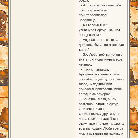
обеда.
- Что это ты так сияешь?-
с хитрой улыбкой
поинтересовалась
напарница.
- А что заметно?-
улыбнулся Артур,- как кот
перед салом?
- Еще как… а что это за
девчонка была, светленькая
такая?
- Эх, Люба, всё ты хочешь
знать… я и сам ничего еще
не знаю.
- Ну-ну… знаешь,
Артурчик, а у меня к тебе
просьба,- вздохнув, сказала
Люба,- младший мой
приболел, прикроешь меня
сегодня до вечера?
- Конечно, Люба, о чем
разговор,- ответил Артур.
Они очень часто
«прикрывали» друг друга,
когда кому-то надо было
отлучиться на час, на два, а
то и на полдня. Люба всегда
могла оставить напарнику и