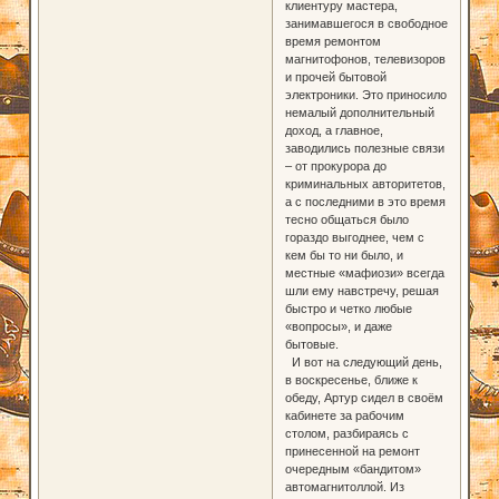
клиентуру мастера,
занимавшегося в свободное
время ремонтом
магнитофонов, телевизоров
и прочей бытовой
электроники. Это приносило
немалый дополнительный
доход, а главное,
заводились полезные связи
– от прокурора до
криминальных авторитетов,
а с последними в это время
тесно общаться было
гораздо выгоднее, чем с
кем бы то ни было, и
местные «мафиози» всегда
шли ему навстречу, решая
быстро и четко любые
«вопросы», и даже
бытовые.
И вот на следующий день,
в воскресенье, ближе к
обеду, Артур сидел в своём
кабинете за рабочим
столом, разбираясь с
принесенной на ремонт
очередным «бандитом»
автомагнитоллой. Из