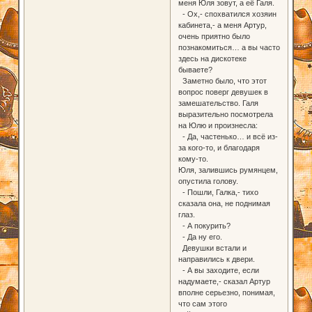
меня Юля зовут, а её Галя.
- Ох,- спохватился хозяин
кабинета,- а меня Артур,
очень приятно было
познакомиться… а вы часто
здесь на дискотеке
бываете?
Заметно было, что этот
вопрос поверг девушек в
замешательство. Галя
выразительно посмотрела
на Юлю и произнесла:
- Да, частенько… и всё из-
за кого-то, и благодаря
кому-то.
Юля, залившись румянцем,
опустила голову.
- Пошли, Галка,- тихо
сказала она, не поднимая
глаз.
- А покурить?
- Да ну его.
Девушки встали и
направились к двери.
- А вы заходите, если
надумаете,- сказал Артур
вполне серьезно, понимая,
что сам этого