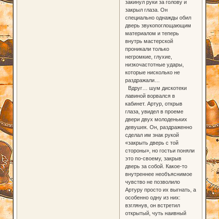
закинул руки за голову и
закрыл глаза. Он
специально однажды обил
дверь звукопоглощающим
материалом и теперь
внутрь мастерской
проникали только
негромкие, глухие,
низкочастотные удары,
которые нисколько не
раздражали…
Вдруг… шум дискотеки
лавиной ворвался в
кабинет. Артур, открыв
глаза, увидел в проеме
двери двух молоденьких
девушек. Он, раздраженно
сделал им знак рукой
«закрыть дверь с той
стороны», но гостьи поняли
это по-своему, закрыв
дверь за собой. Какое-то
внутреннее необъяснимое
чувство не позволило
Артуру просто их выгнать, а
особенно одну из них:
взглянув, он встретил
открытый, чуть наивный