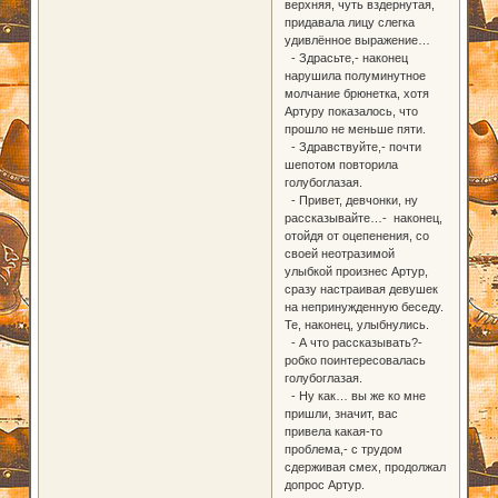
верхняя, чуть вздернутая,
придавала лицу слегка
удивлённое выражение…
- Здрасьте,- наконец
нарушила полуминутное
молчание брюнетка, хотя
Артуру показалось, что
прошло не меньше пяти.
- Здравствуйте,- почти
шепотом повторила
голубоглазая.
- Привет, девчонки, ну
рассказывайте…- наконец,
отойдя от оцепенения, со
своей неотразимой
улыбкой произнес Артур,
сразу настраивая девушек
на непринужденную беседу.
Те, наконец, улыбнулись.
- А что рассказывать?-
робко поинтересовалась
голубоглазая.
- Ну как… вы же ко мне
пришли, значит, вас
привела какая-то
проблема,- с трудом
сдерживая смех, продолжал
допрос Артур.