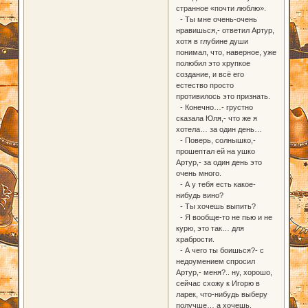
странное «почти люблю».
- Ты мне очень-очень
нравишься,- ответил Артур,
хотя в глубине души
понимал, что, наверное, уже
полюбил это хрупкое
создание, и всё его
естество просто
противилось это признать.
- Конечно…- грустно
сказала Юля,- что же я
хотела… за один день…
- Поверь, солнышко,-
прошептал ей на ушко
Артур,- за один день это
очень много.
- А у тебя есть какое-
нибудь вино?
- Ты хочешь выпить?
- Я вообще-то не пью и не
курю, это так… для
храбрости.
- А чего ты боишься?- с
недоумением спросил
Артур,- меня?.. ну, хорошо,
сейчас схожу к Игорю в
ларек, что-нибудь выберу
получше… а хочешь,