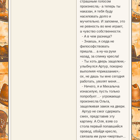
страшным голосом
произнесла,- а теперь ты
наказан, я тебя буду
насиловать долго и
мучительно. И запомни, это
не ревность во мне играет,
а чувство собственности.
- А в чем разница?
- Знаешь, я сюда не
философствовать
пришла… а ну-ка руки
назад, за спинку кресла!
- Ты хоть дверь защелкни,-
улыбнулся Артур, покорно
выполняя «приказание»,-
ох, не дашь ты мне сегодня
работать, уволят меня…
- Ничего, я и Михалыча
изнасилую, пусть только
попробует…- угрожающе
произнесла Ольга,
защелкивая замок на двери.
Артур не смог сдержать
смех, представив эту
картину. А Оля, взяв со
стола первый попавшийся
провод, обойдя кресло,
связала им руки «жертвы»...