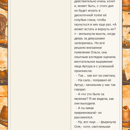
действительно очень хочет
и, может быть, с этого дня
он будет искать в
дискотечной толпе её
голубые глаза, чтобы
окунуться в них еще раз. «А
может встать и вернуть их?
» - мелькнула мысль, когда
дверь за девушками
затворилась. Но всё
решило внезапное
появление Ольги, она
опытным взглядом оценила
мечтательное выражение
лица Артура и с усмешкой
произнесла:
- Так… как кот на сметану.
- На сало,- поправил её
Артур,- начальник у нас так
говорит.
- А что это было за
явление? Я же видела, как
они выходили.
- А ты никак
приревновала!- он
рассмеялся.
- Ну, вот еще…- фыркнула
Оля,- хотя, светленькая