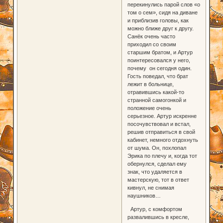
перекинулись парой слов «о
том о сем», сидя на диване
и приблизив головы, как
можно ближе друг к другу.
Санёк очень часто
приходил со своим
старшим братом, и Артур
поинтересовался у него,
почему он сегодня один.
Гость поведал, что брат
лежит в больнице,
отравившись какой-то
странной самогонкой и
положение очень
серьезное. Артур искренне
посочувствовал и встал,
решив отправиться в свой
кабинет, немного отдохнуть
от шума. Он, похлопал
Эрика по плечу и, когда тот
обернулся, сделал ему
знак, что удаляется в
мастерскую, тот в ответ
кивнул, не снимая
наушников…
Артур, с комфортом
развалившись в кресле,