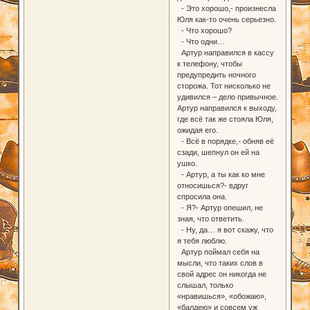
- Это хорошо,- произнесла
Юля как-то очень серьезно.
- Что хорошо?
- Что одни…
Артур направился в кассу
к телефону, чтобы
предупредить ночного
сторожа. Тот нисколько не
удивился – дело привычное.
Артур направился к выходу,
где всё так же стояла Юля,
ожидая его.
- Всё в порядке,- обняв её
сзади, шепнул он ей на
ушко.
- Артур, а ты как ко мне
относишься?- вдруг
спросила она.
- Я?- Артур опешил, не
зная, что ответить.
- Ну, да… я вот скажу, что
я тебя люблю.
Артур поймал себя на
мысли, что таких слов в
свой адрес он никогда не
слышал, только
«нравишься», «обожаю»,
«балдею» и совсем уж