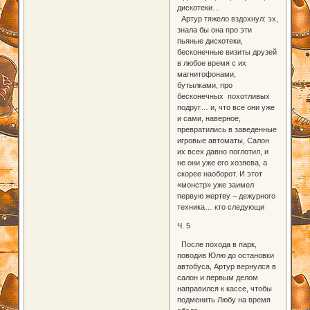
дискотеки…
Артур тяжело вздохнул: эх,
знала бы она про эти
пьяные дискотеки,
бесконечные визиты друзей
в любое время с их
магнитофонами,
бутылками, про
бесконечных похотливых
подруг… и, что все они уже
и сами, наверное,
превратились в заведенные
игровые автоматы, Салон
их всех давно поглотил, и
не они уже его хозяева, а
скорее наоборот. И этот
«монстр» уже заимел
первую жертву – дежурного
техника… кто следующи
Ч. 5
После похода в парк,
поводив Юлю до остановки
автобуса, Артур вернулся в
салон и первым делом
направился к кассе, чтобы
подменить Любу на время