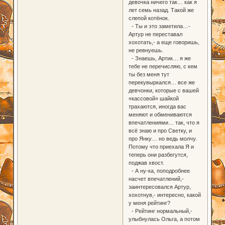
девочка ничего так… как я
лет семь назад. Такой же
слепой котёнок.
- Ты и это заметила…-
Артур не переставал
хохотать,- а еще говоришь,
не ревнуешь.
- Знаешь, Артик… я же
тебе не перечисляю, с кем
ты без меня тут
перекувыркался… все же
девчонки, которые с вашей
«кассовой» шайкой
трахаются, иногда вас
меняют и обмениваются
впечатлениями… так, что я
всё знаю и про Светку, и
про Янку… но ведь молчу.
Потому что приехала Я и
теперь они разбегутся,
поджав хвост.
- А ну-ка, поподробнее
насчет впечатлений,-
заинтересовался Артур,
хохотнув,- интересно, какой
у меня рейтинг?
- Рейтинг нормальный,-
улыбнулась Ольга, а потом