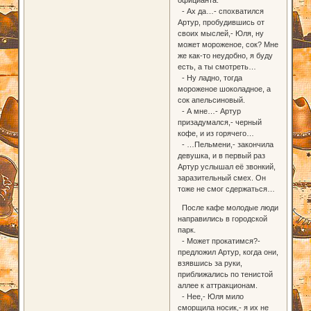
- Ах да…- спохватился
Артур, пробудившись от
своих мыслей,- Юля, ну
может мороженое, сок? Мне
же как-то неудобно, я буду
есть, а ты смотреть…
- Ну ладно, тогда
мороженое шоколадное, а
сок апельсиновый.
- А мне…- Артур
призадумался,- черный
кофе, и из горячего…
- …Пельмени,- закончила
девушка, и в первый раз
Артур услышал её звонкий,
заразительный смех. Он
тоже не смог сдержаться…
После кафе молодые люди
направились в городской
парк.
- Может прокатимся?-
предложил Артур, когда они,
взявшись за руки,
приближались по тенистой
аллее к аттракционам.
- Нее,- Юля мило
сморщила носик,- я их не