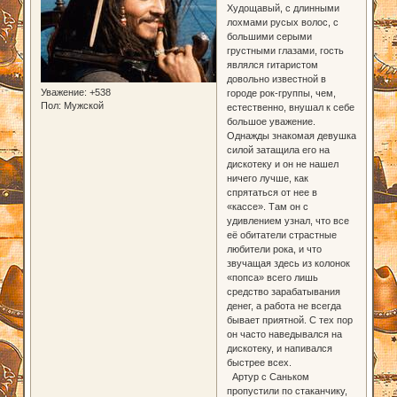
Худощавый, с длинными
лохмами русых волос, с
большими серыми
грустными глазами, гость
являлся гитаристом
довольно известной в
Уважение:
+538
городе рок-группы, чем,
Пол:
Мужской
естественно, внушал к себе
большое уважение.
Однажды знакомая девушка
силой затащила его на
дискотеку и он не нашел
ничего лучше, как
спрятаться от нее в
«кассе». Там он с
удивлением узнал, что все
её обитатели страстные
любители рока, и что
звучащая здесь из колонок
«попса» всего лишь
средство зарабатывания
денег, а работа не всегда
бывает приятной. С тех пор
он часто наведывался на
дискотеку, и напивался
быстрее всех.
Артур с Саньком
пропустили по стаканчику,