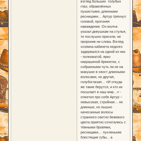
взгляд больших голубых
глаз, обрамлённых
пушистыми, длинными
ресницами… Артур тряхнул
головой, прогоняя
наваждение. Он молча
указал девушкам на стулья,
те послушно присели, не
проронив ни слова. Взгляд
хозяина кабинета недолго
задержался на одной из них
- полноватой, ярко
накрашеной брюнетке, с
собранными чуть ли не на
макушке в хвост длинными
волосами, но другая,
голубоглазая… «И откуда
же такие берутся, и кто их
посылает в наш мир…» -
отметил про себя Артур –
невысокая, стройная… не
длинные, но пышно
начесанные волосы
странного светло бежевого
цвета приятно сочетались с
тёмными бровями,
ресницами... пухленькие
блестящие губы... а