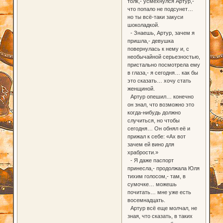
толк,- усмехнулся Артур,-
что попало не подсунет…
но ты всё-таки закуси
шоколадкой.
- Знаешь, Артур, зачем я
пришла,- девушка
повернулась к нему и, с
необычайной серьезностью,
пристально посмотрела ему
в глаза,- я сегодня… как бы
это сказать… хочу стать
женщиной.
Артур опешил… конечно
он знал, что возможно это
когда-нибудь должно
случиться, но чтобы
сегодня… Он обнял её и
прижал к себе: «Ах вот
зачем ей вино для
храбрости.»
- Я даже паспорт
принесла,- продолжала Юля
тихим голосом,- там, в
сумочке… можешь
почитать… мне уже есть
восемнадцать.
Артур всё еще молчал, не
зная, что сказать, в таких