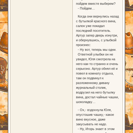
пойдем вместе выберем?
- Пойдем…
Когда они вернулись назад
с бутылкой красного вина,
салон уже покидал
последний посетитель.
Артур запер дверь изнутри,
и обернувшись, с улыбкой
произнес:
- Ну вот, теперь мы одни.
Ответной улыбки он не
увидел, Юля смотрела на
него как-то странно и очень
серьезно. Артур обнял её и
повел в комнату отдыха,
там он подвинул к
разложенному дивану
журнальный столик,
водрузил на него бутылку
вина, достал чайные чашки,
шоколадку…
- Ох,- вздохнула Юля,
опустошив чашку,- какое
вино вкусное, даже
закусывать не надо.
- Ну, Игорь знает в этом