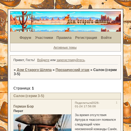
Форум
Участники
Правила
Регистрация
Войти
Активные темы
Привет, Гость!
Войдите
или
зарегистрируйтесь
.
»
Дом Старого Шляпа
»
Прозаический этаж
»
Салон (серии
3-5)
Страница:
1
Салон (серии 3-5)
1
Поделиться
2026-
Герман Бор
01-24 17:56:06
Пират
За время отсутствия
Артура в «кассе» появился
следующий член
неизменной команды Санёк.