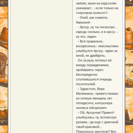
люблю, меня на каруселях
укачивает… если только на
«чертовом колесе»?..
- Окей, как скажете,
барышня.
- Артур, ну ты посмотри…
народу сколько, и в кассу…
ну его, ладно.
- Всё правильно,
воскресенье,- невозмутимо
улыбнулся Артур,- идем за
мной, не дрейфить.
Он за руку потянул её
между ограждениями,
пробираясь через
беспорядочно
столпившуюся очередь
посетителей.
- Здрастьте, Вера
Матвеевна,- приветствовал
он полную женщину лет
пятидесяти, контролера
«колеса обозрения».
- Ой, Артурчик! Привет!-
улыбнулась та, всплеснув
руками,- да еще с девочкой
такой красивой...
Покататься захотели? Вот,