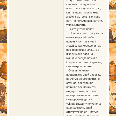
склонив голову набок,-
просто посижу, посмотрю,
как ты ешь… моя мама
любит смотреть, как папа
ест… и пельмени я, кстати,
умею готовить.
- А кто у тебя папа?
- Папа лесник… он у меня
очень хороший, тебе
понравится… а в лесу
знаешь, как хорошо, я там
все тропинки знала… а в
школу меня папа на
машине всегда возил в
Озёрное, но там недалеко,
километров десять…
Юля увлеченно
продолжала свой рассказ,
но Артур её уже почти не
слушал, постепенно
начиная всё понимать…
откуда в этом жестком
городе появилось столь
«непорочное дитя».
«Цивилизация» не успела
еще наложить свой
отпечаток на её чистую
душу, не научилась еще