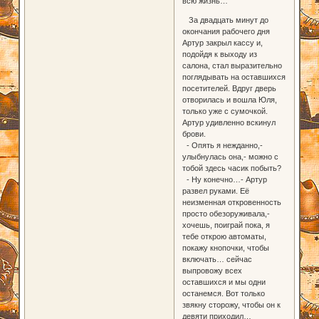
всю жизнь…
За двадцать минут до
окончания рабочего дня
Артур закрыл кассу и,
подойдя к выходу из
салона, стал выразительно
поглядывать на оставшихся
посетителей. Вдруг дверь
отворилась и вошла Юля,
только уже с сумочкой.
Артур удивленно вскинул
брови.
- Опять я нежданно,-
улыбнулась она,- можно с
тобой здесь часик побыть?
- Ну конечно…- Артур
развел руками. Её
неизменная откровенность
просто обезоруживала,-
хочешь, поиграй пока, я
тебе открою автоматы,
покажу кнопочки, чтобы
включать… сейчас
выпровожу всех
оставшихся и мы одни
останемся. Вот только
звякну сторожу, чтобы он к
девяти приходил…