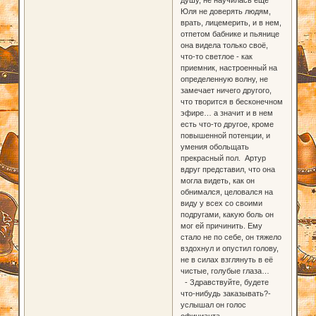
Юля не доверять людям,
врать, лицемерить, и в нем,
отпетом бабнике и пьянице
она видела только своё,
что-то светлое - как
приемник, настроенный на
определенную волну, не
замечает ничего другого,
что творится в бесконечном
эфире… а значит и в нем
есть что-то другое, кроме
повышенной потенции, и
умения обольщать
прекрасный пол. Артур
вдруг представил, что она
могла видеть, как он
обнимался, целовался на
виду у всех со своими
подругами, какую боль он
мог ей причинить. Ему
стало не по себе, он тяжело
вздохнул и опустил голову,
не в силах взглянуть в её
чистые, голубые глаза…
- Здравствуйте, будете
что-нибудь заказывать?-
услышал он голос
официанта.