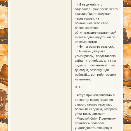
- И не думай, что
отделался,- уже после всего
сказала Ольга, надевая
через голову, на
обнаженное тело своё
белое, короткое
обтягивающее платье,- мой
визит в одиннадцать часов
не отменяется.
- Ну, ты руки-то развяжи.
- А надо?- девушка
улыбнулась,- представляю,
зайдет кто-нибудь, а тут ты
сидишь… без штанов… ну
да ладно, развяжу, иди
работай… вот тебе трусики
на память.
Ч. 4
Артур пришел работать в
салон год назад, заменив
старого седого техника с
больным сердцем, которого
убил током автомат
«Морской бой». Преемнику
пришлось поневоле
унаследовать обширную