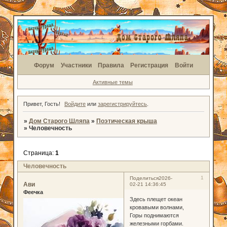
Форум
Участники
Правила
Регистрация
Войти
Активные темы
Привет, Гость!
Войдите
или
зарегистрируйтесь
.
»
Дом Старого Шляпа
»
Поэтическая крыша
»
Человечность
Страница:
1
Человечность
1
Поделиться
2026-
Ави
02-21 14:36:45
Феечка
Здесь плещет океан
кровавыми волнами,
Горы поднимаются
железными горбами.