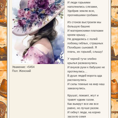
И люди горькими
наполнились слезами,
Удобрив землю всю,
прогнившими гробами.
Из стонов выстроили мы
большую башню
И материнскими платками
кроем крышу…
Не дождались с полей
побоищ гиблых, страшных
Погибших сыновей. Я
плачь, их горький, слышу!
У черной тучи злобно
крылья размахнулись
Уважение:
+5454
И внуков руки к бабушке не
Пол:
Женский
протянулись…
В душе людей ворота ада
распахнулись
И силы темные на мир наш
замахнулись.
Крушат, ломают, жгут и
травят едким газом.
Как вымрут все им все
равно, но лучше разом.
И гибнут люди, на корню
засохло семя