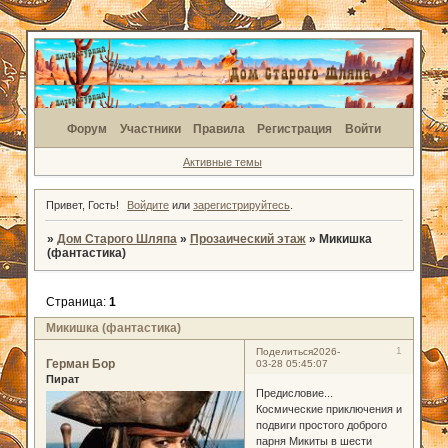
Форум
Участники
Правила
Регистрация
Войти
Активные темы
Привет, Гость!
Войдите
или
зарегистрируйтесь
.
»
Дом Старого Шляпа
»
Прозаический этаж
»
Микишка
(фантастика)
Страница:
1
Микишка (фантастика)
1
Поделиться
2026-
Герман Бор
03-28 05:45:07
Пират
Предисловие...
Космические приключения и
подвиги простого доброго
парня Микиты в шести