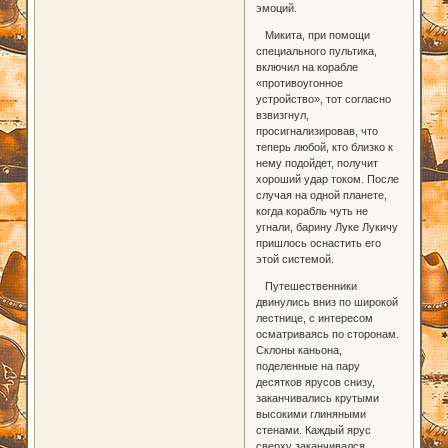
эмоций.
Микита, при помощи
специального пультика,
включил на корабле
«противоугонное
устройство», тот согласно
взвизгнул,
просигнализировав, что
теперь любой, кто близко к
нему подойдет, получит
хороший удар током. После
случая на одной планете,
когда корабль чуть не
угнали, барину Луке Лукичу
пришлось оснастить его
этой системой.
Путешественники
двинулись вниз по широкой
лестнице, с интересом
осматриваясь по сторонам.
Склоны каньона,
поделенные на пару
десятков ярусов снизу,
заканчивались крутыми
высокими глиняными
стенами. Каждый ярус
сверху заканчивался