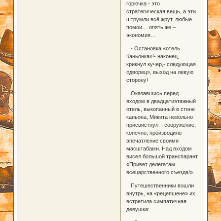
горючка - это
стратегическая вещь, а эти
штрумли всё жрут, любые
помои… опять же –
экономия…
- Остановка «отель
Каньонка»!- наконец,
крикнул кучер,- следующая
«дворец», выход на левую
сторону!
Оказавшись перед
входом в двадцатиэтажный
отель, выкопанный в стене
каньона, Микита невольно
присвистнул – сооружение,
конечно, производило
впечатление своими
масштабами. Над входом
висел большой транспарант
«Привет делегатам
всецарственного съезда!».
Путешественники вошли
внутрь, на «рецепшене» их
встретила симпатичная
девушка: