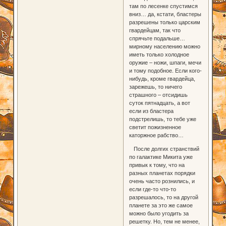
там по лесенке спустимся
вниз… да, кстати, бластеры
разрешены только царским
гвардейцам, так что
спрячьте подальше…
мирному населению можно
иметь только холодное
оружие – ножи, шпаги, мечи
и тому подобное. Если кого-
нибудь, кроме гвардейца,
зарежешь, то ничего
страшного – отсидишь
суток пятнадцать, а вот
если из бластера
подстрелишь, то тебе уже
светит пожизненное
каторжное рабство…
После долгих странствий
по галактике Микита уже
привык к тому, что на
разных планетах порядки
очень часто рознились, и
если где-то что-то
разрешалось, то на другой
планете за это же самое
можно было угодить за
решетку. Но, тем не менее,