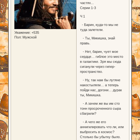
частях...
Серии 1-3
Ч 1
- Барин, куда-то мы не
туда залетели.
Уважение:
+535
Пол:
Мужской
- Ты, Микишка, знай
правь.
- Нет, барин, чует мое
сердце… гиблое это место
в галактике. Зря мы сюда
сиганули через гипер-
пространство.
- Ну, так нам бы лутяне
накостыляли… а теперь
пойди нас, догони… дурак
ты, Микишка.
- А зачем же вы им сто
тонн просроченного сыра
сбагрили?
- А чего же его
аннигилировать что ли, или
выбросить в космос?
Столько бы убытку было.