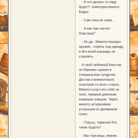
- А что делать-то надо
будет?- поинтересовался
Бодун.
- Сам пока не знаю…
- А как там насчет
бластера?
- Ах да,- Микита передал
оружие,- спрячь под одежду,
и без моей команды не
стрелять.
А свой любимый бластер
он бережно хранил в
специальном сундучке.
Достав и внимательно
осмотрев со всех сторон,
Микита сунул его себе за
пояс, прикрыв длинным
кожаным плащом. Через
минуту штурмовики
услышали из динамиков
голос:
- Тпрууу, тормози! Кто
такие будете?
- Мы торговцы, имеем