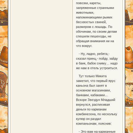
повозки, кареты,
запряженные странными
животными,
напоминающими рыжих
бесхвостых свиней,
размером с лошадь. По
обочинам, по своим делам
спешили пешеходы, не
обращая внимания ни на
что вокруг.
- Ну, ладно, ребята,-
сказал принц,- пойду, зайду
в банк, бабок сниму… надо
же нам в отель устроиться.
Тут только Микита
заметил, что первый ярус
каньона был занят в
основном магазинами,
банками, кабаками…
Вскоре Звездун Младший
вернулся, распихивая
деньги по карманам
комбинезона, по нескольку
купюр он раздал
компаньонам, пояснив:
- Это вам на карманные