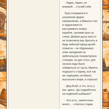
- Ладно, барин, не
впервой… ступай себе.
Лука отправился в
указанном дедом
направлении, а Микита стал
в задумчивости
расхаживать вокруг
корабля, заложив руки за
спину. Добрая душа просто
не позволяла ему бросить в
беде забитый народ целой
планеты – он обдумывал
план нападения на
орбитальную генераторную
станцию, но для этого, для
начала надо было
избавиться от груза. Микита
подошел к старику, всё так
же сидящему на берегу
высохшего моря, и спросил:
- Дед Ихей, а что, есть у
вас здесь, где подработать
на подённой шабашке?
- Это есть, зажиточных
много…- ответил старик.