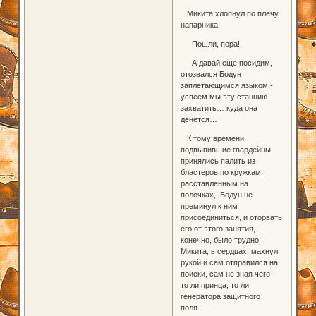
Микита хлопнул по плечу
напарника:
- Пошли, пора!
- А давай еще посидим,-
отозвался Бодун
заплетающимся языком,-
успеем мы эту станцию
захватить… куда она
денется…
К тому времени
подвыпившие гвардейцы
принялись палить из
бластеров по кружкам,
расставленным на
полочках, Бодун не
преминул к ним
присоединиться, и оторвать
его от этого занятия,
конечно, было трудно.
Микита, в сердцах, махнул
рукой и сам отправился на
поиски, сам не зная чего –
то ли принца, то ли
генератора защитного
поля…