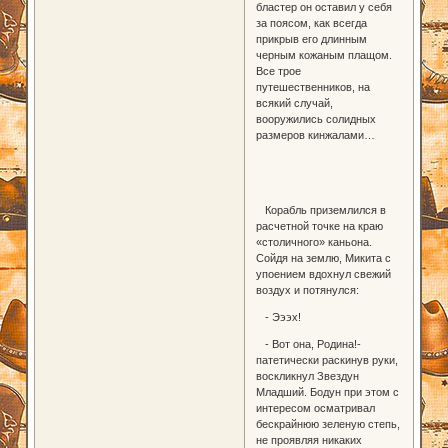
бластер он оставил у себя
за поясом, как всегда
прикрыв его длинным
черным кожаным плащом.
Все трое
путешественников, на
всякий случай,
вооружились солидных
размеров кинжалами…
Корабль приземлился в
расчетной точке на краю
«столичного» каньона.
Сойдя на землю, Микита с
упоением вдохнул свежий
воздух и потянулся:
- Эээх!
- Вот она, Родина!-
патетически раскинув руки,
воскликнул Звездун
Младший. Бодун при этом с
интересом осматривал
бескрайнюю зеленую степь,
не проявляя никаких