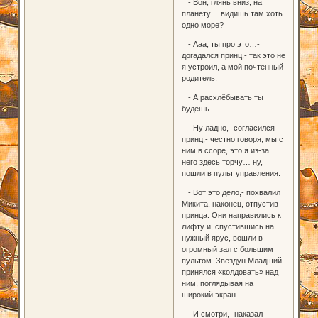
- Вон, глянь вниз, на
планету… видишь там хоть
одно море?
- Ааа, ты про это…-
догадался принц,- так это не
я устроил, а мой почтенный
родитель.
- А расхлёбывать ты
будешь.
- Ну ладно,- согласился
принц,- честно говоря, мы с
ним в ссоре, это я из-за
него здесь торчу… ну,
пошли в пульт управления.
- Вот это дело,- похвалил
Микита, наконец, отпустив
принца. Они направились к
лифту и, спустившись на
нужный ярус, вошли в
огромный зал с большим
пультом. Звездун Младший
принялся «колдовать» над
ним, поглядывая на
широкий экран.
- И смотри,- наказал