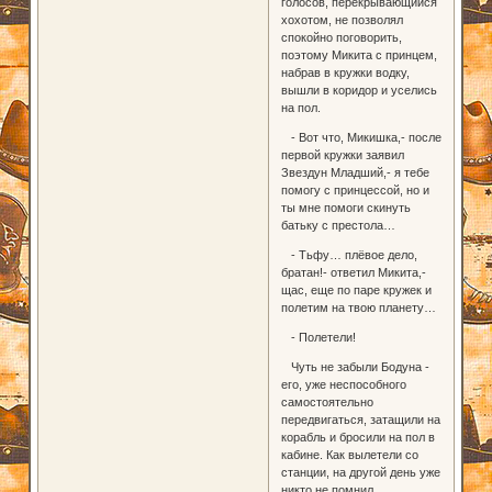
голосов, перекрывающийся
хохотом, не позволял
спокойно поговорить,
поэтому Микита с принцем,
набрав в кружки водку,
вышли в коридор и уселись
на пол.
- Вот что, Микишка,- после
первой кружки заявил
Звездун Младший,- я тебе
помогу с принцессой, но и
ты мне помоги скинуть
батьку с престола…
- Тьфу… плёвое дело,
братан!- ответил Микита,-
щас, еще по паре кружек и
полетим на твою планету…
- Полетели!
Чуть не забыли Бодуна -
его, уже неспособного
самостоятельно
передвигаться, затащили на
корабль и бросили на пол в
кабине. Как вылетели со
станции, на другой день уже
никто не помнил…