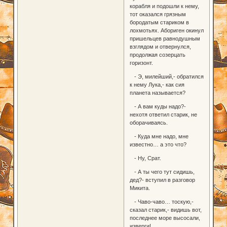
корабля и подошли к нему,
тот оказался грязным
бородатым стариком в
лохмотьях. Абориген окинул
пришельцев равнодушным
взглядом и отвернулся,
продолжая созерцать
горизонт.
- Э, милейший,- обратился
к нему Лука,- как сия
планета называется?
- А вам куды надо?-
нехотя ответил старик, не
оборачиваясь.
- Куда мне надо, мне
известно… а это что?
- Ну, Срат.
- А ты чего тут сидишь,
дед?- вступил в разговор
Микита.
- Чаво-чаво… тоскую,-
сказал старик,- видишь вот,
последнее море высосали,
изверги!