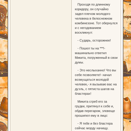
Проходя по длинному
коридору, он случайно
задел плечом молодого
человека в белоснежном
комбинезоне. Тот обернулся
и с негодованием
воскликнул:
- Сударь, осторожнее!
- Пошел ты на ***!-
машинально ответил
Микита, погруженный в свои
думы.
- Это неслыханно! Что вы
себе позволяете!- начал
возмущаться молодой
человек,- я вызываю вас на
дуэль, с пятиста шагов на
бластерах!
Микита сгреб его за
грудки, притянул к себе и,
обдав перегаром, зловеще
прошипел ему в лицо:
- Я тебе и без бластера
сейчас морду начищу.