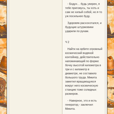
- Бодун… будь уверен, я
тебе пригожусь, ты хоть и
сам не хилый собой, но я-то
уж посильнее буду.
Здоровяк расхохотался, и
будущие штурмовики
ударили по рукам.
Ч 2
Найти на орбите огромный
космический водяной
контейнер, действительно
напоминающий по форме
бочку высотой километра в
три и с километр в
диаметре, не составило
большого труда. Микита
заметил вращающуюся
вокруг него космическую
станцию тоже солидных
размеров.
- Наверное, это и есть
генератор,- заключил
Микита.