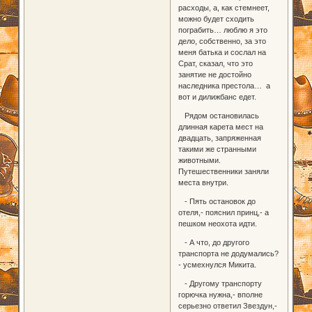
расходы, а, как стемнеет,
можно будет сходить
пограбить… люблю я это
дело, собственно, за это
меня батька и сослал на
Срат, сказал, что это
занятие не достойно
наследника престола… а
вот и дилижбанс едет.
Рядом остановилась
длинная карета мест на
двадцать, запряженная
такими же странными
животными.
Путешественники заняли
места внутри.
- Пять остановок до
отеля,- пояснил принц,- а
пешком неохота идти.
- А что, до другого
транспорта не додумались?
- усмехнулся Микита.
- Другому транспорту
горючка нужна,- вполне
серьезно ответил Звездун,-