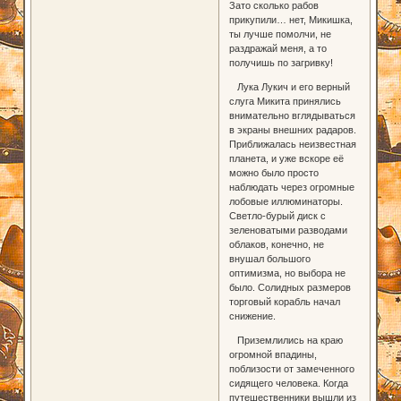
Зато сколько рабов
прикупили… нет, Микишка,
ты лучше помолчи, не
раздражай меня, а то
получишь по загривку!
Лука Лукич и его верный
слуга Микита принялись
внимательно вглядываться
в экраны внешних радаров.
Приближалась неизвестная
планета, и уже вскоре её
можно было просто
наблюдать через огромные
лобовые иллюминаторы.
Светло-бурый диск с
зеленоватыми разводами
облаков, конечно, не
внушал большого
оптимизма, но выбора не
было. Солидных размеров
торговый корабль начал
снижение.
Приземлились на краю
огромной впадины,
поблизости от замеченного
сидящего человека. Когда
путешественники вышли из