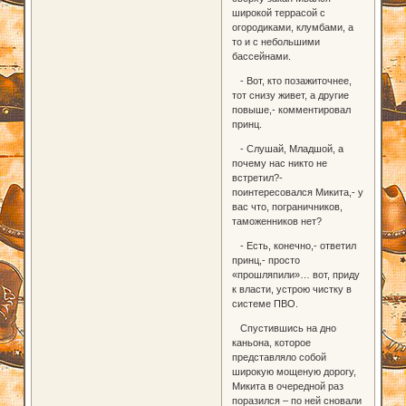
широкой террасой с
огородиками, клумбами, а
то и с небольшими
бассейнами.
- Вот, кто позажиточнее,
тот снизу живет, а другие
повыше,- комментировал
принц.
- Слушай, Младшой, а
почему нас никто не
встретил?-
поинтересовался Микита,- у
вас что, пограничников,
таможенников нет?
- Есть, конечно,- ответил
принц,- просто
«прошляпили»… вот, приду
к власти, устрою чистку в
системе ПВО.
Спустившись на дно
каньона, которое
представляло собой
широкую мощеную дорогу,
Микита в очередной раз
поразился – по ней сновали