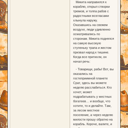
Микита направился к
кораблю, открыл створки
трюмов, и толпа рабов с
радостными возгласами
хлынула наружу.
Оказавшись на свежем
воздухе, люди удивленно
осматривались по
сторонам. Микита поднялся
на самую высокую
ступеньку трапа и жестом
призвал народ к тишине.
Когда все притихли, он
начал речь:
- Товарищи, рабы! Вот, вы
оказались на
гостеприимной планете
Срат, здесь вы можете
неделю расслабиться. Кто
хочет, может
подрабатывать у местных
богатеев… и вообще, что
хотите, то и делайте. Там,
за лесом местное
поселение, а через неделю
милости прошу обратно на
корабль. Короче, валите, и