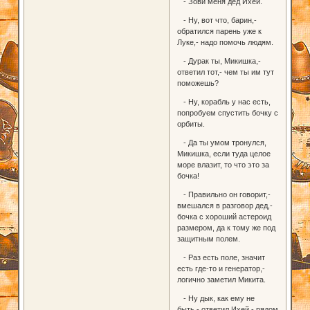
- Зови меня дед Ихей.
- Ну, вот что, барин,-
обратился парень уже к
Луке,- надо помочь людям.
- Дурак ты, Микишка,-
ответил тот,- чем ты им тут
поможешь?
- Ну, корабль у нас есть,
попробуем спустить бочку с
орбиты.
- Да ты умом тронулся,
Микишка, если туда целое
море влазит, то что это за
бочка!
- Правильно он говорит,-
вмешался в разговор дед,-
бочка с хороший астероид
размером, да к тому же под
защитным полем.
- Раз есть поле, значит
есть где-то и генератор,-
логично заметил Микита.
- Ну дык, как ему не
быть,- ответил Ихей,- рядом