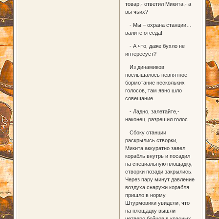
товар,- ответил Микита,- а
вы чьих?
- Мы – охрана станции…
валите отседа!
- А что, даже бухло не
интересует?
Из динамиков
послышалось невнятное
бормотание нескольких
голосов, там явно шло
совещание.
- Ладно, залетайте,-
наконец, разрешил голос.
Сбоку станции
раскрылись створки,
Микита аккуратно завел
корабль внутрь и посадил
на специальную площадку,
створки позади закрылись.
Через пару минут давление
воздуха снаружи корабля
пришло в норму.
Штурмовики увидели, что
на площадку вышли
четверо бойцов в красных