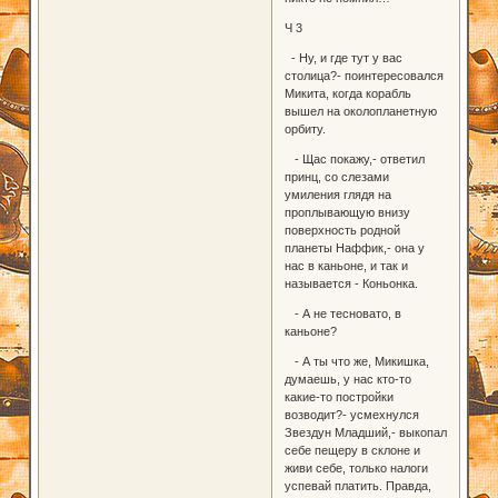
Ч 3
- Ну, и где тут у вас
столица?- поинтересовался
Микита, когда корабль
вышел на околопланетную
орбиту.
- Щас покажу,- ответил
принц, со слезами
умиления глядя на
проплывающую внизу
поверхность родной
планеты Наффик,- она у
нас в каньоне, и так и
называется - Коньонка.
- А не тесновато, в
каньоне?
- А ты что же, Микишка,
думаешь, у нас кто-то
какие-то постройки
возводит?- усмехнулся
Звездун Младший,- выкопал
себе пещеру в склоне и
живи себе, только налоги
успевай платить. Правда,