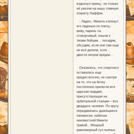
вздохнул принц,- но только
её увезли на нашу главную
планету Наффик.
- Ладно,- Микита хлопнул
его ладонью по плечу,-
вижу, парень ты
сговорчивый, пошли к
твоим бойцам… посидим,
обсудим, если они там еще
не всё допили, хотя…
двести литров врядли…
Оказалось, что спиртного
оставалось еще
предостаточно, не смотря
на то, что на бочку
постепенно прилегла вся
царская гвардия,
присутствующая на
орбитальной станции – все
двадцать человек. По кругу
передавались дымящиеся
папироски, набитые
неизвестной Миките
травой... Мощный
равномерный гул пьяных