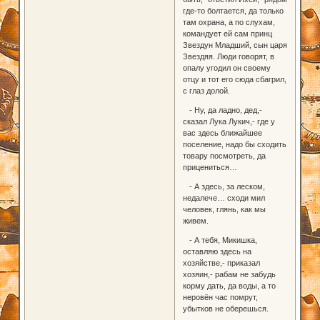
где-то болтается, да только
там охрана, а по слухам,
командует ей сам принц
Звездун Младший, сын царя
Звездяя. Люди говорят, в
опалу угодил он своему
отцу и тот его сюда сбагрил,
с глаз долой.
- Ну, да ладно, дед,-
сказал Лука Лукич,- где у
вас здесь ближайшее
поселение, надо бы сходить
товару посмотреть, да
прицениться…
- А здесь, за леском,
недалече… сходи мил
человек, глянь, как мы
живем.
- А тебя, Микишка,
оставляю здесь на
хозяйстве,- приказал
хозяин,- рабам не забудь
корму дать, да воды, а то
неровён час помрут,
убытков не оберешься.