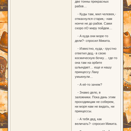
две тонны прекрасных
рабов…
- Куды там, мил человек,-
отмахнулся старик,- нам
нонче не до рабов. Сами
скоро пО миру пойдем…
- А куда они море-то
дели?- спросил Микита.
- Известно, куда,- грустно
ответил дед,- в свою
космическую бочку… где-то
она там на орбите
шлындает… еще и нашу
принцессу Лану
умыкнули…
- А её-то зачем?
- Знамо дело, в
заложники. Пока дань этим
проходимцам не соберем,
ни моря нам не видать, ни
принцессы.
- А тебя дед, как
величать?- спросил Микита.