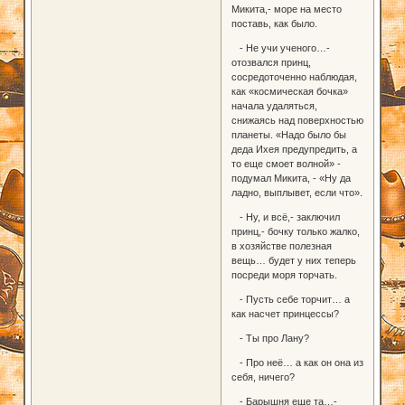
Микита,- море на место
поставь, как было.
- Не учи ученого…-
отозвался принц,
сосредоточенно наблюдая,
как «космическая бочка»
начала удаляться,
снижаясь над поверхностью
планеты. «Надо было бы
деда Ихея предупредить, а
то еще смоет волной» -
подумал Микита, - «Ну да
ладно, выплывет, если что».
- Ну, и всё,- заключил
принц,- бочку только жалко,
в хозяйстве полезная
вещь… будет у них теперь
посреди моря торчать.
- Пусть себе торчит… а
как насчет принцессы?
- Ты про Лану?
- Про неё… а как он она из
себя, ничего?
- Барышня еще та…-