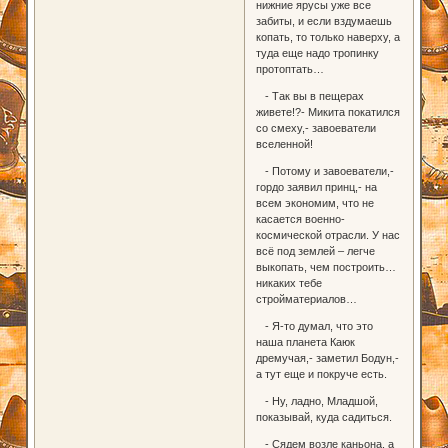
нижние ярусы уже все
забиты, и если вздумаешь
копать, то только наверху, а
туда еще надо тропинку
протоптать…
- Так вы в пещерах
живете!?- Микита покатился
со смеху,- завоеватели
вселенной!
- Потому и завоеватели,-
гордо заявил принц,- на
всем экономим, что не
касается военно-
космической отрасли. У нас
всё под землей – легче
выкопать, чем построить…
никаких тебе
стройматериалов…
- Я-то думал, что это
наша планета Каюк
дремучая,- заметил Бодун,-
а тут еще и покруче есть.
- Ну, ладно, Младшой,
показывай, куда садиться.
- Сядем возле каньона, а