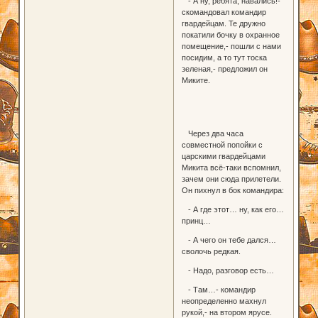
- А ну, ребята, навались!-
скомандовал командир
гвардейцам. Те дружно
покатили бочку в охранное
помещение,- пошли с нами
посидим, а то тут тоска
зеленая,- предложил он
Миките.
Через два часа
совместной попойки с
царскими гвардейцами
Микита всё-таки вспомнил,
зачем они сюда прилетели.
Он пихнул в бок командира:
- А где этот… ну, как его…
принц…
- А чего он тебе дался…
сволочь редкая.
- Надо, разговор есть…
- Там…- командир
неопределенно махнул
рукой,- на втором ярусе.