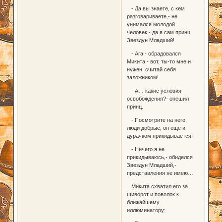
- Да вы знаете, с кем
разговариваете,- не
унимался молодой
человек,- да я сам принц
Звездун Младший!
- Ага!- обрадовался
Микита,- вот, ты-то мне и
нужен, считай себя
заложником!
- А… какие условия
освобождения?- опешил
принц.
- Посмотрите на него,
люди добрые, он еще и
дурачком прикидывается!
- Ничего я не
прикидываюсь,- обиделся
Звездун Младший,-
представления не имею…
Микита схватил его за
шиворот и поволок к
ближайшему
иллюминатору: