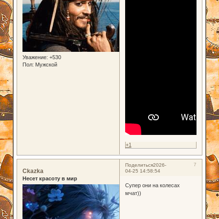
Уважение:
+530
Пол:
Мужской
+1
7
Поделиться
2026-
Ckazka
04-25 14:58:54
Несет красоту в мир
Супер они на колесах
мчат))