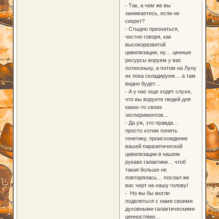
- Так, а чем же вы
занимаетесь, если не
секрет?
- Стыдно признаться,
честно говоря, как
высокоразвитой
цивилизации, ну… ценные
ресурсы воруем у вас
потихоньку, а потом на Луну
их пока складируем… а там
видно будет…
- А у нас еще ходят слухи,
что вы воруете людей для
каких-то своих
экспериментов…
- Да уж, это правда…
просто хотим понять
генетику, происхождение
вашей паразитической
цивилизации в нашем
рукаве галактики… чтоб
такая больше не
повторялась… послал же
вас черт на нашу голову!
- Но вы бы могли
поделиться с нами своими
духовными галактическими
ценностями…