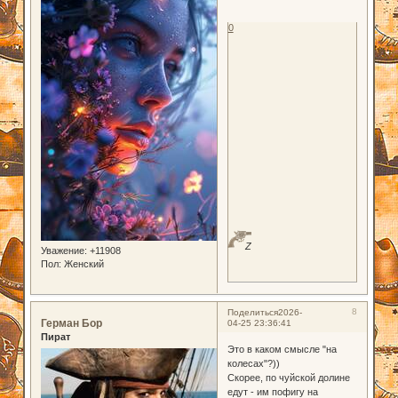
0
Z
Уважение:
+11908
Пол:
Женский
8
Поделиться
2026-
Герман Бор
04-25 23:36:41
Пират
Это в каком смысле "на
колесах"?))
Скорее, по чуйской долине
едут - им пофигу на