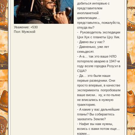
добиться интервью с
представителем
инопланетной
цивилизации…
представьтесь, пожалуйста,
Уважение:
+530
откуда вы?
Пол:
Мужской
- Руководитель экспедиции
Цхи Хук с планеты Цху Хик.
- Давно вы у нас?
- Давненько, уже лет
семьдесят.
- А-а… так это ваше НЛО
потерпело аварию в 1947-м
году возле городка Розуэл в
США?
- Да… это были наши
первые разведчики. Они
просто впервые, в качестве
эксперимента попробовали
ваше виски.. ну, и по-пьяне
не вписались в нужную
траекторию.
- А какие у вас дальнейшие
планы? Вы собираетесь
захватить Землю?
- Нафиг вы нам нужны,
возись с вами потом еще…
корми…