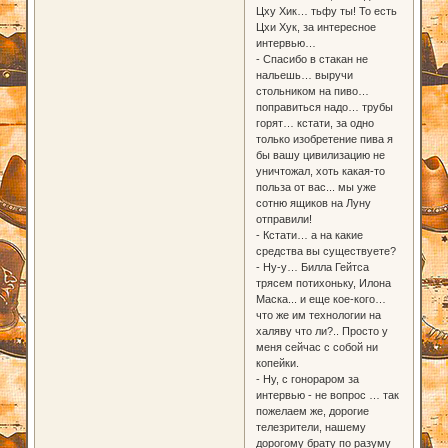
Цху Хик… тьфу ты! То есть
Цхи Хук, за интересное
интервью…
- Спасибо в стакан не
нальешь… выручи
стольником на пиво…
поправиться надо… трубы
горят… кстати, за одно
только изобретение пива я
бы вашу цивилизацию не
уничтожал, хоть какая-то
польза от вас... мы уже
сотню ящиков на Луну
отправили!
- Кстати… а на какие
средства вы существуете?
- Ну-у… Билла Гейтса
трясем потихоньку, Илона
Маска... и еще кое-кого…
что же им технологии на
халяву что ли?.. Просто у
меня сейчас с собой ни
копейки.
- Ну, с гонораром за
интервью - не вопрос … так
пожелаем же, дорогие
телезрители, нашему
дорогому брату по разуму