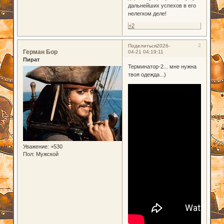
дальнейших успехов в его
нелегком деле!
+2
2
Поделиться
2026-
Герман Бор
04-21 04:19:11
Пират
Терминатор-2... мне нужна
твоя одежда...)
Уважение:
+530
Пол:
Мужской