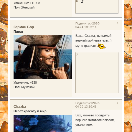
Z
Уважение:
+11908
Пол:
Женский
4
Поделиться
2026-
Герман Бор
04-24 19:05:16
Пират
Вах... Сказка, ты самый
верный мой читатель...)
мучо грасиас!
0
Уважение:
+530
Пол:
Мужской
5
Поделиться
2026-
Ckazka
04-25 13:19:43
Несет красоту в мир
Вах, можете поощрять
верного читателя плюсом,
уважением.