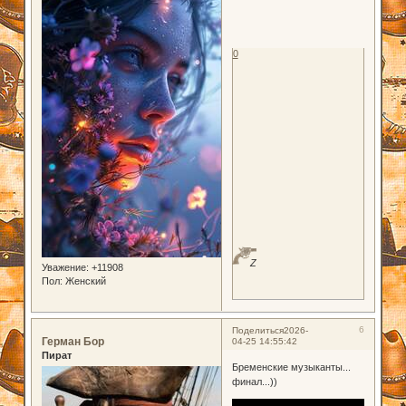
0
Z
Уважение:
+11908
Пол:
Женский
6
Поделиться
2026-
Герман Бор
04-25 14:55:42
Пират
Бременские музыканты...
финал...))