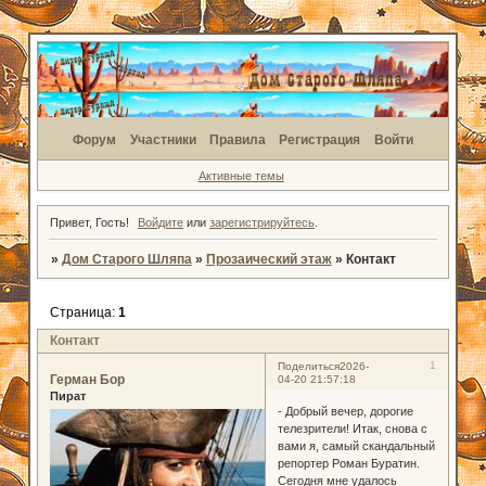
Форум
Участники
Правила
Регистрация
Войти
Активные темы
Привет, Гость!
Войдите
или
зарегистрируйтесь
.
»
Дом Старого Шляпа
»
Прозаический этаж
»
Контакт
Страница:
1
Контакт
1
Поделиться
2026-
Герман Бор
04-20 21:57:18
Пират
- Добрый вечер, дорогие
телезрители! Итак, снова с
вами я, самый скандальный
репортер Роман Буратин.
Сегодня мне удалось