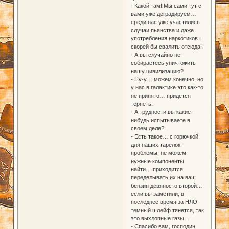
- Какой там! Мы сами тут с
вами уже деградируем…
среди нас уже участились
случаи пьянства и даже
употребления наркотиков…
скорей бы свалить отсюда!
- А вы случайно не
собираетесь уничтожить
нашу цивилизацию?
- Ну-у… можем конечно, но
у нас в галактике это как-то
не принято… придется
терпеть.
- А трудности вы какие-
нибудь испытываете в
своем деле?
- Есть такое… с горючкой
для наших тарелок
проблемы, не можем
нужные компоненты
найти… приходится
переделывать их на ваш
бензин девяносто второй…
если вы заметили, в
последнее время за НЛО
темный шлейф тянется, так
это выхлопные газы…
- Спасибо вам, господин