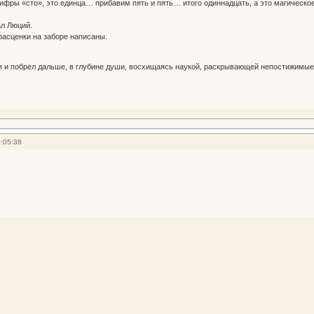
ры «сто», это единца… прибавим пять и пять… итого одиннадцать, а это магическое
л Люций.
асценки на заборе написаны.
и побрел дальше, в глубине души, восхищаясь наукой, раскрывающей непостижимые
:05:38