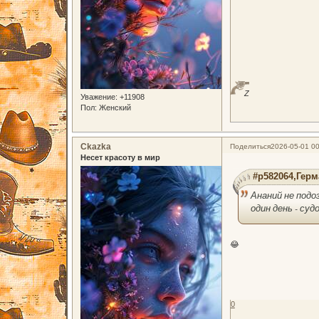
Z
Уважение:
+11908
Пол:
Женский
Ckazka
Поделиться
2026-05-01 00
Несет красоту в мир
#p582064,Герм
Ананий не подо
один день - суд
😂
0