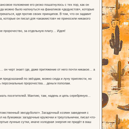
совое положение его резко пошатнулось с тех пор, как он
егда можно было наткнуться на фанатиков «дедуистов», которые
рекаться, идя против своих принципов. В том, что он задавит
, которые он писал для «акакиистов» не приносили никакого
ое пророчество, за отдельную плату… Идея!
 он черт знает где, даже притяжение от него почти никакое… а
я предсказаний по звёздам, можно сюда и луну приплести, но
ть персональные пророчества… деньги пополам.
нимать посетителей. Мантию, там, надень и цепь серебряную…
томственный звездуболог». Загадочный хозяин заведения с
л на бумажках загадочные кружочки и треугольнички, писал что-
вертые лунные сутки, иначе холодная энергия не придёт в ваш