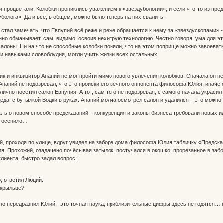
процветали. Колобки прониклись уважением к «звездубологии», и если что-то из пре
болога». Да и всё, в общем, можно было теперь на них свалить.
тал замечать, что Евпупий всё реже и реже обращается к нему за «звездускопами» 
нно обманывает, сам, видимо, освоив нехитрую технологию. Честно говоря, ума для это
алоны. Ни на что не способные колобки поняли, что на этом поприще можно завоеват
 навыками словоблудия, могли учить жизни всех остальных.
 и инквизитор Ананий не мог пройти мимо нового увлечения колобков. Сначала он не з
Ананий не подозревал, что это происки его вечного оппонента философа Юлия, иначе 
лично посетил салон Евпупия. А тот, сам того не подозревая, с самого начала украси
еда, с бутылкой Водки в руках. Ананий молча осмотрел салон и удалился – это можно 
 о новом способе предсказаний – конкуренция и законы бизнеса требовали новых иде
о осенило…
, проходя по улице, вдруг увидел на заборе дома философа Юлия табличку «Предска
я. Прохожий, озадачено почёсывая затылок, постучался в окошко, прорезанное в заб
лиента, быстро задал вопрос:
 ответил Люций.
 крыльце?
 передразнил Юлий,- это точная наука, приблизительные цифры здесь не годятся… ну