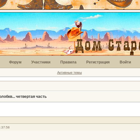
Форум
Участники
Правила
Регистрация
Войти
Активные темы
лобкв... четвертая часть
:37:58