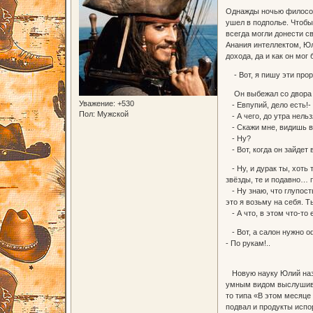
Однажды ночью философ 
ушел в подполье. Чтобы
всегда могли донести св
Анания интеллектом, Юл
дохода, да и как он мог
- Вот, я пишу эти прор
Он выбежал со двора и 
Уважение:
+530
- Евпупий, дело есть!-
Пол:
Мужской
- А чего, до утра нель
- Скажи мне, видишь в
- Ну?
- Вот, когда он зайдет
- Ну, и дурак ты, хоть
звёзды, те и подавно… 
- Ну знаю, что глупост
это я возьму на себя. 
- А что, в этом что-то
- Вот, а салон нужно о
- По рукам!..
Новую науку Юлий назва
умным видом выслушивал
то типа «В этом месяце
подвал и продукты исп