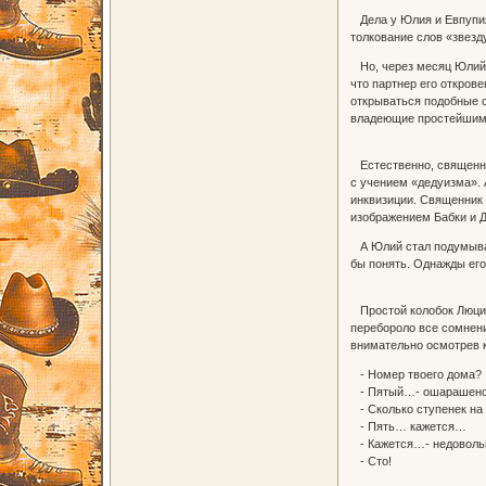
Дела у Юлия и Евпупия 
толкование слов «звезду
Но, через месяц Юлий с
что партнер его открове
открываться подобные с
владеющие простейшими
Естественно, священник
с учением «дедуизма». 
инквизиции. Священник 
изображением Бабки и Д
А Юлий стал подумывать
бы понять. Однажды ег
Простой колобок Люций
перебороло все сомнени
внимательно осмотрев к
- Номер твоего дома?
- Пятый…- ошарашено,
- Сколько ступенек на
- Пять… кажется…
- Кажется…- недовольно
- Сто!