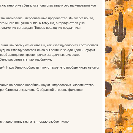
дсказанного не сбывалось, они списывали это на неправильное
- так назывались персональные пророчества. Философ понял,
го много не нужно было. К тому же, в городе стали уже
ь уважение сограждан. Теперь последние неудачники,
нал, как этому относиться и, как «звездубология» соотносится
судьба «звездубологов» была бы решена за один день - судом
л своё заведение, кроме прочих загадочных символов,
было расценивать, как одобрение.
й. Надо было изобрести что-то такое, что вообще никто не смог
зания на основе новейшей науки Цифрологии». Любопытство
оре. Створка открылось. С обратной стороны философ,
 ладно, пять, так пять… скажи любое число.