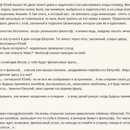
Юлий вышел во двор своего дома и задумчиво стал расхаживать взад и вперед. Финан
 издать трактаты нужно было, как минимум, выбраться в издательство, а на улице вс
ященнику Ананию. А там опять, в который раз, не миновать суда инквизиции - опять от
ий нисколько не сомневался, но жаль было тратить на это нервы и время. Пророчества
 брать деньги с этой, загнанной в подполье организации, которую сам же и вдохновил.
очества бесплатно,- вслух размышлял философ,- а можно ведь, каждому писать личн
постучался в дом соседа Евпупия. Тот минут через пять, заспанный, открыл дверь.
 воскликнул Юлий.
зя было потерпеть?- недовольно проворчал сосед.
он там планету Марс?- Философ указал пальцем на небо.
 в созвездие Весов, у тебя будут финансовые траты…
 ты и философ… совсем уже крыша поехала,- раздраженно перебил его Евпупий,- Марс…
причем здесь я и они?
ь,- согласился Юлий,- но не все же соображают в астрономии… А мы откроем салон дл
Ты будешь принимать колобков, выслушивать их, записывать проблемы, а я буду писа
 есть,- заметил Евпупий, явно оценив последнюю фразу.
формить, как можно загадочнее и солиднее… и рожу делай умную, когда будешь при
л «звездубологией». На вновь открытом салоне приколотили табличку «Евпупий. По
 колобков, записывал что-то себе в блокнот, а вечером бежал к философу. Тот черти
 вас ждет, возможно, финансовый успех, но никогда не плюйте в сторону севера в чет
ортятся…».