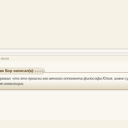
:56:03
ан Бор написал(а):
зревал, что это происки его вечного оппонента философа Юлия, иначе с
ом инквизиции.