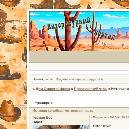
Привет, Гость!
Войдите
или
зарегистрируйтесь
.
»
Дом Старого Шляпа
»
Прозаический этаж
»
История ко
Страница:
1
История колобкв... четвертая часть
Герман Бор
Поделиться
2026-04-30 18
Пират
Новая наука