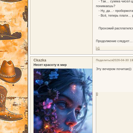
- Так… сумма чисел циф
понимаешь?
- Ну, да…- пробормота
- Всё, теперь плати… р
Прохожий расплатился 
Продолжение следует…
+1
Ckazka
Поделиться
2026-04-30 19
Несет красоту в мир
Эту вечером почитаю))
0