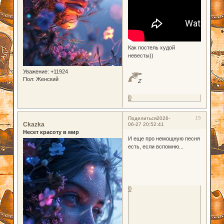
Как постель худой
невесты))
Уважение:
+11924
Пол:
Женский
Z
0
15
Поделиться
2026-
Ckazka
06-27 20:52:41
Несет красоту в мир
И еще про немощную песня
есть, если вспомню...
0