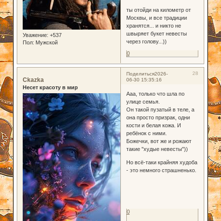
ты отойди на километр от
Москвы, и все традиции
хранятся... и никто не
швыряет букет невесты
Уважение:
+537
через голову...))
Пол:
Мужской
0
28
Поделиться
2026-
Ckazka
06-30 15:35:16
Несет красоту в мир
Ааа, только что шла по
улице семья.
Он такой пузатый в теле, а
она просто призрак, одни
кости и белая кожа. И
ребёнок с ними.
Божечки, вот же и рожают
такие "худые невесты"))
Но всё-таки крайняя худоба
- это немного страшненько.
0