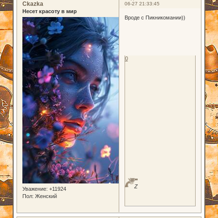
Ckazka
06-27 21:33:45
Несет красоту в мир
Вроде с Пикникомании))
0
Z
Уважение:
+11924
Пол:
Женский