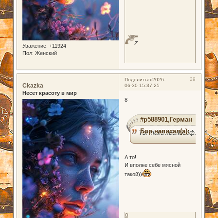
Z
Уважение:
+11924
Пол:
Женский
29
Поделиться
2026-
Ckazka
06-30 15:37:25
Несет красоту в мир
8
#p588901,Герман
Бор написал(а):
Ты таки хвилософ...
А то!
И вполне себе мясной
такой))
0