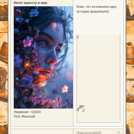
Несет красоту в мир
Блин, чет вспомнила одну
историю форумную))
0
Z
Уважение:
+11924
Пол:
Женский
19
Поделиться
2026-