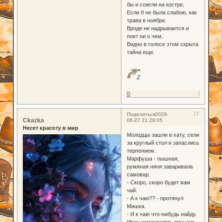
бы и сожгли на костре,
Если б не была слабою, как
трава в ноябре.
Вроде не надрывается и
поет ни о чем,
Видно в голосе этом скрыта
тайна еще.
Z
0
17
Поделиться
2026-
Ckazka
06-27 21:29:05
Несет красоту в мир
Молодцы зашли в хату, сели
за круглый стол и запаслись
терпением.
Марфуша - пышная,
румяная няня заваривала
самовар.
- Скоро, скоро будет вам
чай.
- А к чаю?? - протянул
Мишка.
- И к чаю что-нибудь найду.
Иван замечтался, ему уже