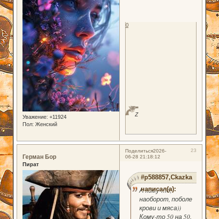
0
Z
Уважение:
+11924
Пол:
Женский
23
Поделиться
2026-
Герман Бор
06-28 21:18:12
Пират
#p588857,Ckazka
написал(а):
А кому-то,
наоборот, поболе
крови и мяса))
Кому-то 50 на 50.