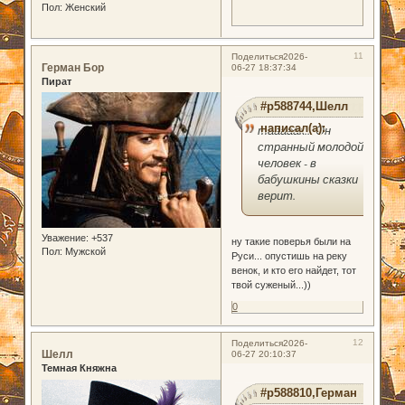
Пол:
Женский
11
Поделиться
2026-
Герман Бор
06-27 18:37:34
Пират
#p588744,Шелл
написал(а):
тааааак... Он
странный молодой
человек - в
бабушкины сказки
верит.
Уважение:
+537
ну такие поверья были на
Пол:
Мужской
Руси... опустишь на реку
венок, и кто его найдет, тот
твой суженый...))
0
12
Поделиться
2026-
Шелл
06-27 20:10:37
Темная Княжна
#p588810,Герман