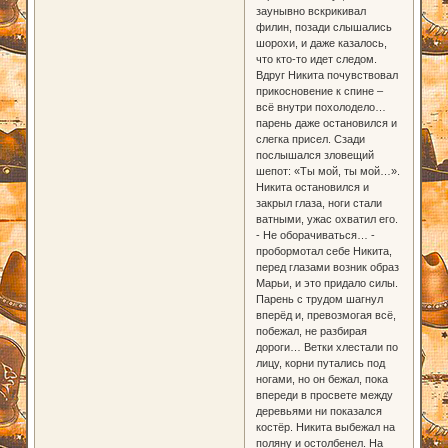
заунывно вскрикивал
филин, позади слышались
шорохи, и даже казалось,
что кто-то идет следом.
Вдруг Никита почувствовал
прикосновение к спине –
всё внутри похолодело…
парень даже остановился и
слегка присел. Сзади
послышался зловещий
шепот: «Ты мой, ты мой…».
Никита остановился и
закрыл глаза, ноги стали
ватными, ужас охватил его.
- Не оборачиваться… -
пробормотал себе Никита,
перед глазами возник образ
Марьи, и это придало силы.
Парень с трудом шагнул
вперёд и, превозмогая всё,
побежал, не разбирая
дороги… Ветки хлестали по
лицу, корни путались под
ногами, но он бежал, пока
впереди в просвете между
деревьями ни показался
костёр. Никита выбежал на
поляну и остолбенел. На