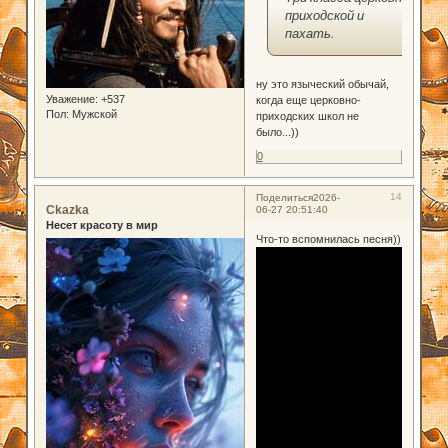
приходской и
пахать.
ну это языческий обычай,
Уважение:
+537
когда еще церковно-
Пол:
Мужской
приходских школ не
было...))
0
14
Поделиться
2026-
Ckazka
06-27 20:51:40
Несет красоту в мир
Что-то вспомнилась песня))