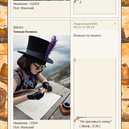
Z
Уважение:
+11924
Пол:
Женский
9
Поделиться
2026-
Шелл
06-27 17:39:16
Темная Княжна
Больше на лешего
0
"Не противься злому"
Уважение:
+1594
( Матф., 5:39.)
Пол:
Женский