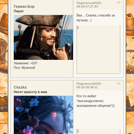
20
Поделиться
2026-
Герман Бор
06-28 07:27:43
Пират
Вах... Сказка, спасибо за
музыку...)
0
Уважение:
+537
Пол:
Мужской
21
Поделиться
2026-
Ckazka
06-28 09:38:11
Несет красоту в мир
Кто-то любит
"высокодуховное,
малокровное общение"))
0