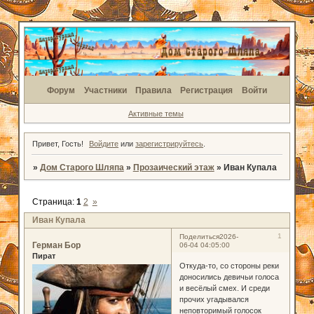
Форум
Участники
Правила
Регистрация
Войти
Активные темы
Привет, Гость!
Войдите
или
зарегистрируйтесь
.
»
Дом Старого Шляпа
»
Прозаический этаж
»
Иван Купала
Страница:
1
2
»
Иван Купала
1
Поделиться
2026-
Герман Бор
06-04 04:05:00
Пират
Откуда-то, со стороны реки
доносились девичьи голоса
и весёлый смех. И среди
прочих угадывался
неповторимый голосок