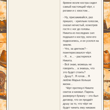
бревне возле костра сидел
самый настоящий чёрт, с
рогами и с хвостом...
- Ну, присаживайся, раз
пришел, - хриплым голосом,
сказал нечистый, осмотрев
гостя с ног до головы.
Никита из последних сил
подошел к костру, ноги его
подкосились, и он уселся на
землю.
- Что, за цветком? -
поинтересовался чёрт.
- Я… я… - растерялся
Никита.
- Всё знаю, можешь не
говорить… а знаешь, что
это будет стоить?
- Душу?.. Я готов… Я
люблю Марью больше
жизни…
Чёрт протянул Никите
свиток и кинжал. Парень
развернул бумагу – это был
договор, что он продаёт
душу за то, что чёрт не
будет чинить ему никаких