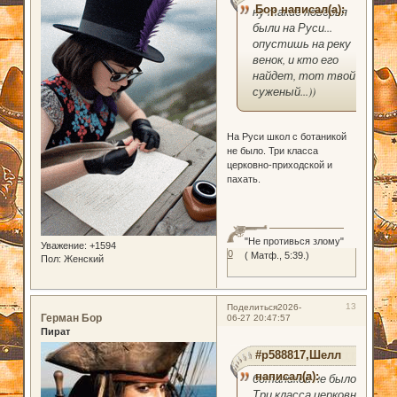
Бор написал(а):
ну такие поверья
были на Руси...
опустишь на реку
венок, и кто его
найдет, тот твой
суженый...))
На Руси школ с ботаникой
не было. Три класса
церковно-приходской и
пахать.
"Не противься злому"
Уважение:
+1594
0
( Матф., 5:39.)
Пол:
Женский
13
Поделиться
2026-
Герман Бор
06-27 20:47:57
Пират
#p588817,Шелл
написал(а):
ботаникой не было.
Три класса церковно-