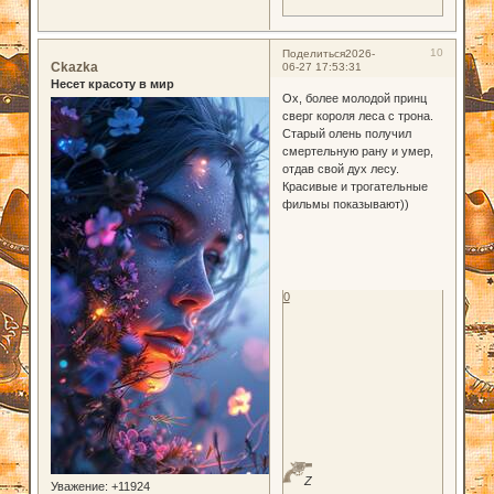
10
Поделиться
2026-
Ckazka
06-27 17:53:31
Несет красоту в мир
Ох, более молодой принц
сверг короля леса с трона.
Старый олень получил
смертельную рану и умер,
отдав свой дух лесу.
Красивые и трогательные
фильмы показывают))
0
Z
Уважение:
+11924