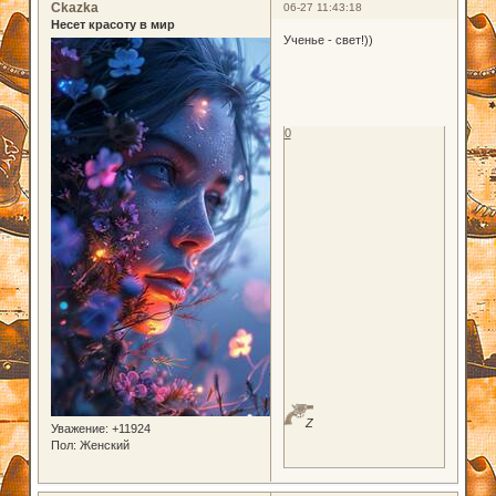
Ckazka
06-27 11:43:18
Несет красоту в мир
Ученье - свет!))
0
Z
Уважение:
+11924
Пол:
Женский