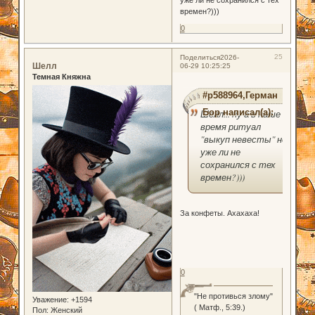
времен?)))
0
25
Поделиться
2026-
Шелл
06-29 10:25:25
Темная Княжна
#p588964,Герман
Бор написал(а):
Шелл... ну а в наше
время ритуал
"выкуп невесты" не
уже ли не
сохранился с тех
времен?)))
За конфеты. Ахахаха!
0
"Не противься злому"
Уважение:
+1594
( Матф., 5:39.)
Пол:
Женский