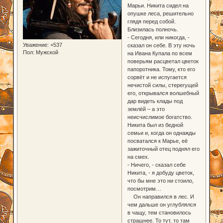
Марьи. Никита сидел на
опушке леса, решительно
глядя перед собой.
Близилась полночь.
- Сегодня, или никогда, -
Уважение:
+537
сказал он себе. В эту ночь
Пол:
Мужской
на Ивана Купала по всем
поверьям расцветал цветок
папоротника. Тому, кто его
сорвёт и не испугается
нечистой силы, стерегущей
его, открывался волшебный
дар видеть клады под
землёй – а это
неисчислимое богатство.
Никита был из бедной
семьи и, когда он однажды
посватался к Марье, её
зажиточный отец поднял его
на смех.
- Ничего, - сказал себе
Никита, - я добуду цветок,
что бы мне это ни стоило,
посмотрим…
Он направился в лес. И
чем дальше он углублялся
в чащу, тем становилось
страшнее. То тут, то там