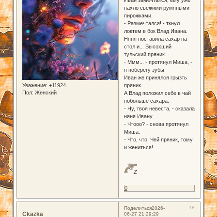
пахло свежими румяными
пирожками.
- Размечтался! - ткнул
локтем в бок Влад Ивана.
Няня поставила сахар на
стол и... Высохший
тульский пряник.
- Ммм... - протянул Миша, -
я поберегу зубы.
Иван же принялся грызть
Уважение:
+11924
пряник.
Пол:
Женский
А Влад положил себе в чай
побольше сахара.
- Ну, твоя невеста, - сказала
няня Ивану.
- Чтооо? - снова протянул
Миша.
- Что, что. Чей пряник, тому
и жениться!
Z
0
18
Поделиться
2026-
Ckazka
06-27 21:29:29