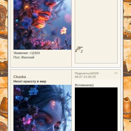
Z
Уважение:
+11924
Пол:
Женский
16
Поделиться
2026-
Ckazka
06-27 21:00:25
Несет красоту в мир
Вспомнила))