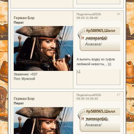
26
Поделиться
2026-
Герман Бор
06-29 11:39:49
Пират
#p588965,Шелл
написал(а):
а конфеты.
Ахахаха!
А выпить водку из туфли
любимой невесты... )))
+1
Уважение:
+537
Пол:
Мужской
27
Поделиться
2026-
Герман Бор
06-30 10:26:40
Пират
#p588965,Шелл
написал(а):
За конфеты.
Ахахаха!