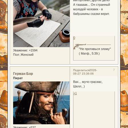
выторговал, другое дело!
А тааааак... Он странный
молодой человек - в
бабушкины сказки верит.
0
"Не противься злому"
Уважение:
+1594
( Матф., 5:39.)
Пол:
Женский
7
Поделиться
2026-
Герман Бор
06-27 15:36:06
Пират
Вах... мучо грасиас,
Шелл...)
+1
Уважение:
+537