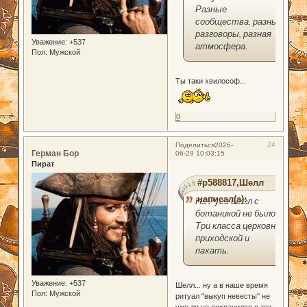
Разные
сообщества, разные
разговоры, разная
Уважение:
+537
атмосфера.
Пол:
Мужской
Ты таки хвилософ...
0
24
Поделиться
2026-
Герман Бор
06-29 10:03:15
Пират
#p588817,Шелл
написал(а):
На Руси школ с
ботаникой не было.
Три класса церковно-
приходской и
пахать.
Уважение:
+537
Шелл... ну а в наше время
Пол:
Мужской
ритуал "выкуп невесты" не
уже ли не сохранился с тех