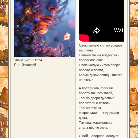
Свою милую хилую усадил
на плечо,
Напоил тихим воздухом -
Уважение:
+11924
попросила еще.
Пол:
Женский
Свою милую хилую вверх
бросал и ловил,
Кроме дикой певицы никого
не любил.
А поет тихим голосом
просто так, без затей,
Только двери дубовые
послетали с петель.
Только стекла
потрескались, задрожали
дома,
Так она, малокровная,
спела песню одна.
С ней, наверное, сладили