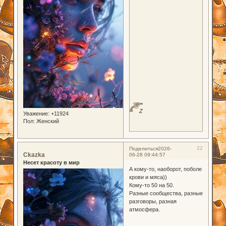
Z
Уважение:
+11924
Пол:
Женский
22
Поделиться
2026-
Ckazka
06-28 09:44:57
Несет красоту в мир
А кому-то, наоборот, поболе
крови и мяса))
Кому-то 50 на 50.
Разные сообщества, разные
разговоры, разная
атмосфера.