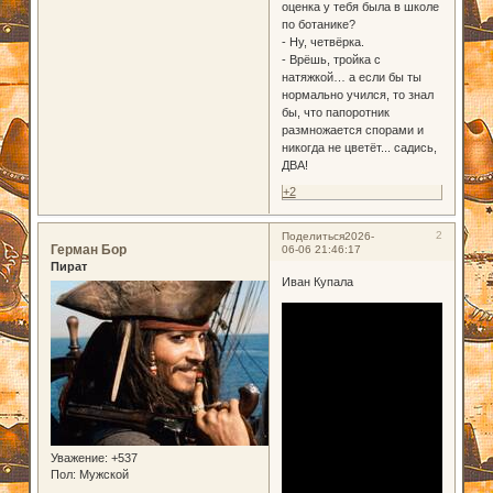
оценка у тебя была в школе
по ботанике?
- Ну, четвёрка.
- Врёшь, тройка с
натяжкой… а если бы ты
нормально учился, то знал
бы, что папоротник
размножается спорами и
никогда не цветёт... садись,
ДВА!
+2
2
Поделиться
2026-
Герман Бор
06-06 21:46:17
Пират
Иван Купала
Уважение:
+537
Пол:
Мужской