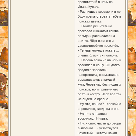
препятствий в ночь на
Ивана Купала.
- Распишись кровью, и я не
буду препятствовать тебе в
поисках цветка.
Никита решительно
проколол кинжалом кончик
пальца и расписался на
свитке. Чёрт взял его и
удовлетворённо произнёс:
- Теперь можешь искать…
спеши, близится полночь.
Парень вскочил на ноги и
бросился в чащу. Он долго
бродил в зарослях
папоротника, внимательно
всматриваясь в каждый
куст. Через час бесплодных
поисков, ноги привели его
опять к костру. Чёрт всё так
же сидел на бревне.
- Ну что, нашел? - спокойно
спросил он, глядя на огонь.
- Нет! - в отчаянии,
воскликнул Никита.
- Ну, я свою часть договора
выполнил… - усмехнулся
нечистый, - кстати, какая