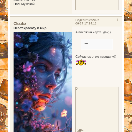
Пол:
Мужской
8
Поделиться
2026-
Ckazka
06-27 17:34:12
Несет красоту в мир
А похож на черта, да?))
***
Сейчас смотрю передачу))
0