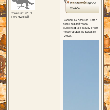
написал(а):
В саваннах вроде
такое.
Уважение:
+2874
Пол:
Мужской
В саваннах сложнее. Там в
сезон дождей трава
вырастает, а в засуху стоит
пожелтевшая, но такая же
густая.