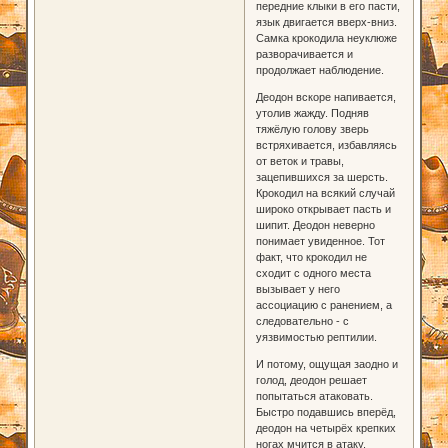
передние клыки в его пасти,
язык двигается вверх-вниз.
Самка крокодила неуклюже
разворачивается и
продолжает наблюдение.
Деодон вскоре напивается,
утолив жажду. Подняв
тяжёлую голову зверь
встряхивается, избавляясь
от веток и травы,
зацепившихся за шерсть.
Крокодил на всякий случай
широко открывает пасть и
шипит. Деодон неверно
понимает увиденное. Тот
факт, что крокодил не
сходит с одного места
вызывает у него
ассоциацию с ранением, а
следовательно - с
уязвимостью рептилии.
И потому, ощущая заодно и
голод, деодон решает
попытаться атаковать.
Быстро подавшись вперёд,
деодон на четырёх крепких
ногах мчится в атаку.