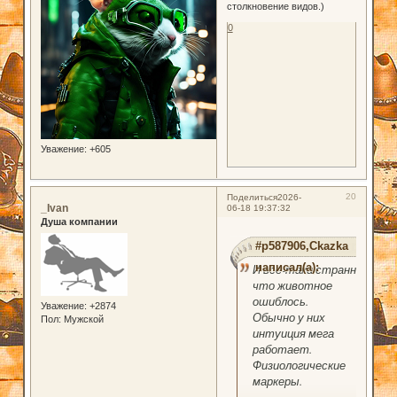
столкновение видов.)
0
Уважение:
+605
20
Поделиться
2026-
_Ivan
06-18 19:37:32
Душа компании
#p587906,Ckazka
написал(а):
И все-таки странно,
что животное
ошиблось.
Уважение:
+2874
Обычно у них
Пол:
Мужской
интуиция мега
работает.
Физиологические
маркеры.