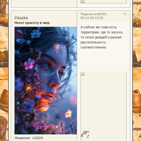
+1
11
Поделиться
2026-
Ckazka
06-14 20:12:30
Несет красоту в мир
А сейчас же тоже есть
территории, где то засуха,
то сезон дождей и разная
растительность
соответственно.
+1
Z
Уважение:
+11924