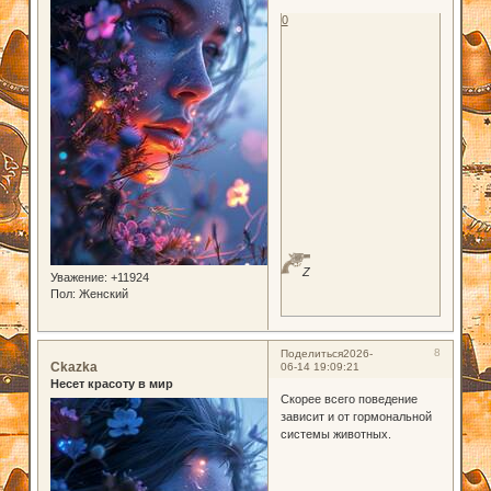
0
Z
Уважение:
+11924
Пол:
Женский
8
Поделиться
2026-
Ckazka
06-14 19:09:21
Несет красоту в мир
Скорее всего поведение
зависит и от гормональной
системы животных.