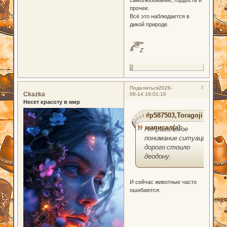
прочее.
Всё это наблюдается в
дикой природе.
Z
0
3
Поделиться
2026-
Ckazka
06-14 19:01:16
Несет красоту в мир
#p587503,Toragoji
написал(а):
Неправильное
понимание ситуации
дорого стоило
деодону.
И сейчас животные часто
ошибаются.