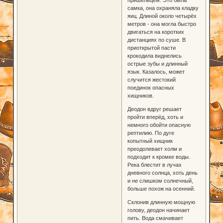
самка, она охраняла кладку
яиц. Длиной около четырёх
метров - она могла быстро
двигаться на коротких
дистанциях по суше. В
приоткрытой пасти
крокодила виднелись
острые зубы и длинный
язык. Казалось, может
случится жестокий
поединок опасных
хищников.
Деодон вдруг решает
пройти вперёд, хоть и
немного обойти опасную
рептилию. По дуге
копытный хищник
преодолевает холм и
подходит к кромке воды.
Река блестит в лучах
дневного солнца, хоть день
и не слишком солнечный,
больше похож на осенний.
Склонив длинную мощную
голову, деодон начинает
пить. Вода смачивает