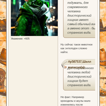
подумать, для
современного
человека
доисторический
хищник имеет
самый обычный вид,
а именно этот - был
странного вида.
Уважение:
+605
Ну сейчас такое животное
как энтелодон сложно
найти.
#p587537,Шелл
написал(а):
Доя современного
человека любой
доисторический
хищник будет
странного вида.
Не факт. Например
крокодилы и акулы мало
изменились после