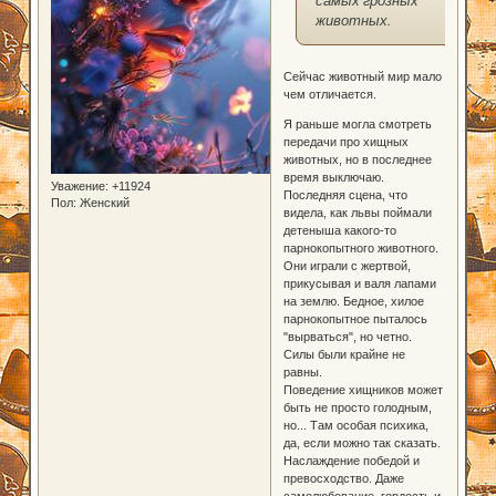
животных.
Сейчас животный мир мало
чем отличается.
Я раньше могла смотреть
передачи про хищных
животных, но в последнее
время выключаю.
Уважение:
+11924
Последняя сцена, что
Пол:
Женский
видела, как львы поймали
детеныша какого-то
парнокопытного животного.
Они играли с жертвой,
прикусывая и валя лапами
на землю. Бедное, хилое
парнокопытное пыталось
"вырваться", но четно.
Силы были крайне не
равны.
Поведение хищников может
быть не просто голодным,
но... Там особая психика,
да, если можно так сказать.
Наслаждение победой и
превосходство. Даже
самолюбование, гордость и