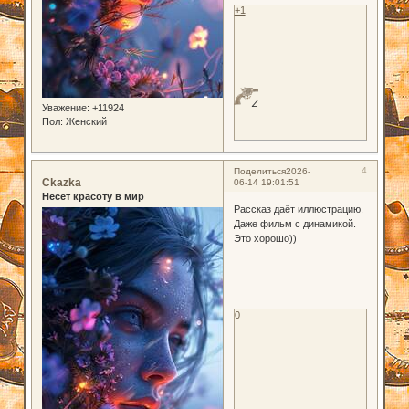
+1
Z
Уважение:
+11924
Пол:
Женский
4
Поделиться
2026-
Ckazka
06-14 19:01:51
Несет красоту в мир
Рассказ даёт иллюстрацию.
Даже фильм с динамикой.
Это хорошо))
0