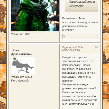
даже на заботу и
нежность.
Разумеется. Те же
ластоногие. У них детёныши
довольные забавно
выглядят.
Уважение:
+605
+1
10
Поделиться
2026-
_Ivan
06-14 20:07:28
Душа компании
Создаётся хорошая
зрительная картинка. Это
плюс рассказу. Время
меняется, то рассказ в
прошедшем времени, то в
настоящем. Это слегка
Уважение:
+2874
Пол:
Мужской
царапает.
Интересно, почему в
долине реки редкая трава?
Слишком большое
количество травоядных? А
может быть, в то время там
был климат полупустыни?