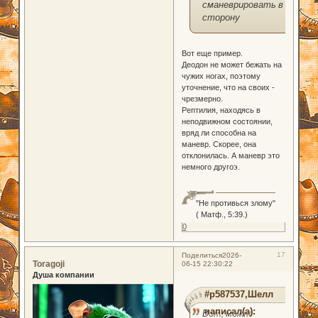
сманеврировать в
сторону
Вот еще пример.
Деодон не может бежать на
чужих ногах, поэтому
уточнение, что на своих -
чрезмерно.
Рептилия, находясь в
неподвижном состоянии,
вряд ли способна на
маневр. Скорее, она
отклонилась. А маневр это
немного другоэ.
"Не противься злому"
( Матф., 5:39.)
0
17
Поделиться
2026-
Toragoji
06-15 22:30:22
Душа компании
#p587537,Шелл
написал(а):
Вот, можно