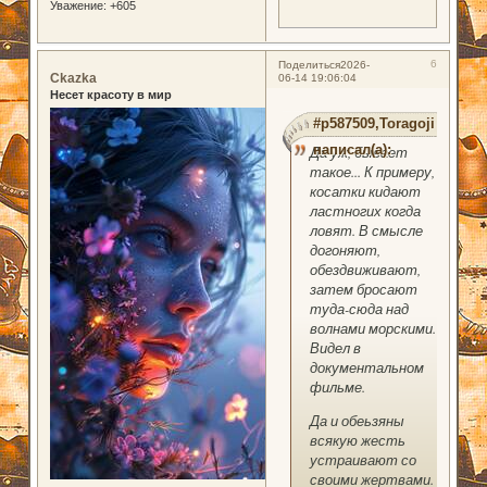
Уважение:
+605
6
Поделиться
2026-
Ckazka
06-14 19:06:04
Несет красоту в мир
#p587509,Toragoji
написал(а):
Да уж, бывает
такое... К примеру,
косатки кидают
ластногих когда
ловят. В смысле
догоняют,
обездвиживают,
затем бросают
туда-сюда над
волнами морскими.
Видел в
документальном
фильме.
Да и обеьзяны
всякую жесть
устраивают со
своими жертвами.