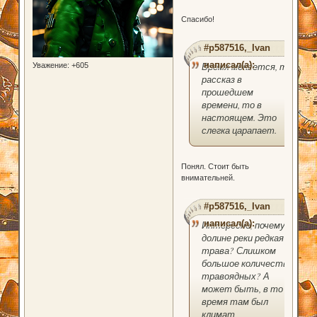
Спасибо!
#p587516,_Ivan
написал(а):
Время меняется, то
Уважение:
+605
рассказ в
прошедшем
времени, то в
настоящем. Это
слегка царапает.
Понял. Стоит быть
внимательней.
#p587516,_Ivan
написал(а):
Интересно, почему в
долине реки редкая
трава? Слишком
большое количество
травоядных? А
может быть, в то
время там был
климат