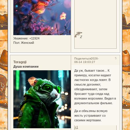
Z
Уважение:
+11924
Пол:
Женский
5
Поделиться
2026-
Toragoji
06-14 19:03:27
Душа компании
Да уж, бывает такое... К
примеру, косатки кидают
ластногих когда ловят. В
смысле догоняют,
обездвиживают, затем
бросают туда-сюда над
волнами морскими. Видел в
документальном фильме.
Да и обеьзяны всякую
жесть устраивают со
своими жертвами.
+1