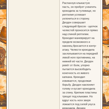
Распахнув клыкастую
пасть, он пробует ухватить
крокодила за туловище, но
рептилия успевает
уклониться в сторону.
Деодон совершает
следующий бросок - щелчок
челюстей проносится прямо
над спиной рептилии.
Крокодил маневрирует на
пределе возможного и
наконец бросается в контр-
атаку. Челюсти крокодила
захлопываются на передней
левой ноге противника, на
нижней её части. Деодон
ревёт от боли, упорно
пытается высвободить
конечность из живого
капкана. Крокодил
извивается, продолжая
борьбу. Деодон наклоняет
голову и кусает крокодила
за спину. Крепкие пластины
трещат под клыками. Но
вдруг кость ноги зверя
ломается под силой укуса
крокодила. Деодон