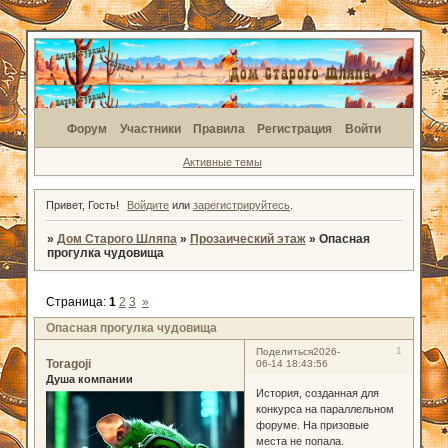
Форум
Участники
Правила
Регистрация
Войти
Активные темы
Привет, Гость!
Войдите
или
зарегистрируйтесь
.
»
Дом Старого Шляпа
»
Прозаический этаж
»
Опасная
прогулка чудовища
Страница:
1
2
3
»
Опасная прогулка чудовища
1
Поделиться
2026-
Toragoji
06-14 18:43:56
Душа компании
История, созданная для
конкурса на параллельном
форуме. На призовые
места не попала.