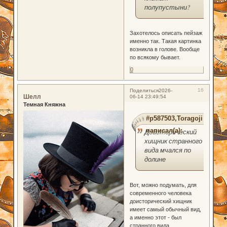
полупустыни?
Захотелось описать пейзаж
именно так. Такая картинка
возникла в голове. Вообще
по всякому бывает.
0
16
Поделиться
2026-
Шелл
06-14 23:49:54
Темная Княжна
#p587503,Toragoji
написал(а):
Доисторический
хищник странного
вида мчался по
долине
Вот, можно подумать, для
современного человека
доисторический хищник
имеет самый обычный вид,
а именно этот - был
странного вида.