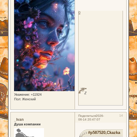
0
Z
Уважение:
+11924
Пол:
Женский
14
Поделиться
2026-
_Ivan
06-14 20:47:07
Душа компании
#p587520,Ckazka