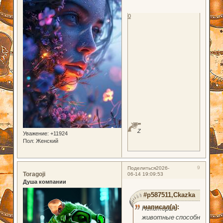
0
Z
Уважение:
+11924
Пол:
Женский
9
Поделиться
2026-
Toragoji
06-14 19:09:53
Душа компании
#p587511,Ckazka
написал(а):
Некоторые
животные способны