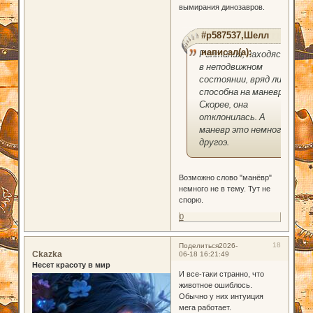
вымирания динозавров.
#p587537,Шелл
написал(а):
Рептилия, находясь
в неподвижном
состоянии, вряд ли
способна на маневр.
Скорее, она
отклонилась. А
маневр это немного
другоэ.
Возможно слово "манёвр"
немного не в тему. Тут не
спорю.
0
18
Поделиться
2026-
Ckazka
06-18 16:21:49
Несет красоту в мир
И все-таки странно, что
животное ошиблось.
Обычно у них интуиция
мега работает.