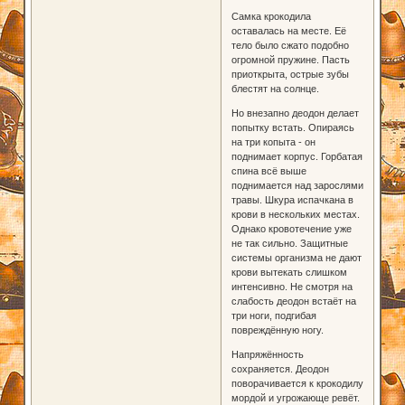
Самка крокодила
оставалась на месте. Её
тело было сжато подобно
огромной пружине. Пасть
приоткрыта, острые зубы
блестят на солнце.
Но внезапно деодон делает
попытку встать. Опираясь
на три копыта - он
поднимает корпус. Горбатая
спина всё выше
поднимается над зарослями
травы. Шкура испачкана в
крови в нескольких местах.
Однако кровотечение уже
не так сильно. Защитные
системы организма не дают
крови вытекать слишком
интенсивно. Не смотря на
слабость деодон встаёт на
три ноги, подгибая
повреждённую ногу.
Напряжённость
сохраняется. Деодон
поворачивается к крокодилу
мордой и угрожающе ревёт.