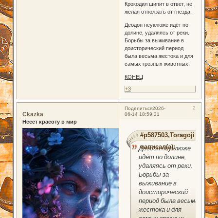
Крокодил шипит в ответ, не
желая отползать от гнезда.
Деодон неуклюже идёт по
долине, удаляясь от реки.
Борьбы за выживание в
доисторический период
была весьма жестока и для
самых грозных животных.
КОНЕЦ
+3
2
Поделиться
2026-
Ckazka
06-14 18:59:31
Несет красоту в мир
#p587503,Toragoji
написал(а):
Деодон неуклюже
идёт по долине,
удаляясь от реки.
Борьбы за
выживание в
доисторический
период была весьма
жестока и для
самых грозных