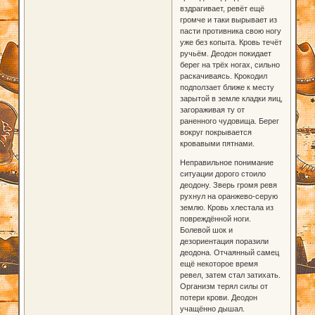
вздрагивает, ревёт ещё
громче и таки вырывает из
пасти противника свою ногу
уже без копыта. Кровь течёт
ручьём. Деодон покидает
берег на трёх ногах, сильно
раскачиваясь. Крокодил
подползает ближе к месту
зарытой в земле кладки яиц,
загораживая ту от
раненного чудовища. Берег
вокруг покрывается
кровавыми пятнами.
Неправильное понимание
ситуации дорого стоило
деодону. Зверь громя ревя
рухнул на оранжево-серую
землю. Кровь хлестала из
повреждённой ноги.
Болевой шок и
дезориентация поразили
деодона. Отчаянный самец
ещё некоторое время
ревел, затем стал затихать.
Организм терял силы от
потери крови. Деодон
учащённо дышал.