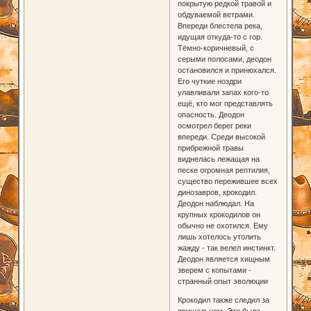
покрытую редкой травой и
обдуваемой ветрами.
Впереди блестела река,
идущая откуда-то с гор.
Тёмно-коричневый, с
серыми полосами, деодон
остановился и принюхался.
Его чуткие ноздри
улавливали запах кого-то
ещё, кто мог представлять
опасность. Деодон
осмотрел берег реки
впереди. Среди высокой
прибрежной травы
виднелась лежащая на
песке огромная рептилия,
существо пережившее всех
динозавров, крокодил.
Деодон наблюдал. На
крупных крокодилов он
обычно не охотился. Ему
лишь хотелось утолить
жажду - так велел инстинкт.
Деодон является хищным
зверем с копытами -
странный опыт эволюции
Крокодил также следил за
пришельцем. Это была