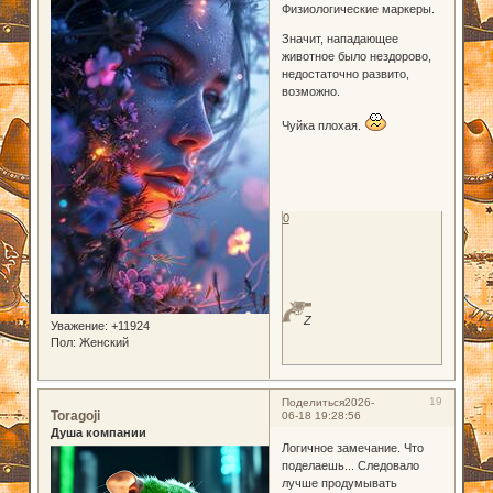
Физиологические маркеры.
Значит, нападающее
животное было нездорово,
недостаточно развито,
возможно.
Чуйка плохая.
0
Z
Уважение:
+11924
Пол:
Женский
19
Поделиться
2026-
Toragoji
06-18 19:28:56
Душа компании
Логичное замечание. Что
поделаешь... Следовало
лучше продумывать