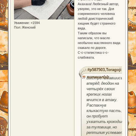
Ахахаха! Любезный автор,
уверяю, это не так. Доя
современного человека
любой доисторический
Уважение:
+1594
хищник будет странного
Пол:
Женский
вида.
Таким образом вы
написали, что масло
необычно маслянного вида
скакало по дороге.
С-с-стилистика с-с-
слабовата.
#p587503,Toragoji
написал(а):
Быстро подавшись
вперёд, деодон на
четырёх своих
крепких ногах
мчится в атаку.
Распахнув
клыкастую пасть,
он пробует
ухватить крокодила
за туловище, но
рептилия успевает