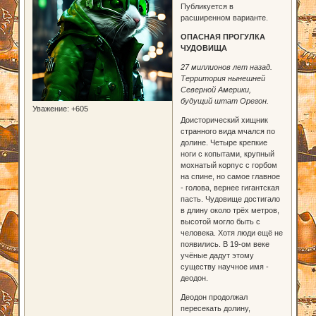
Публикуется в
расширенном варианте.
ОПАСНАЯ ПРОГУЛКА
ЧУДОВИЩА
27 миллионов лет назад.
Территория нынешней
Северной Америки,
будущий штат Орегон.
Уважение:
+605
Доисторический хищник
странного вида мчался по
долине. Четыре крепкие
ноги с копытами, крупный
мохнатый корпус с горбом
на спине, но самое главное
- голова, вернее гигантская
пасть. Чудовище достигало
в длину около трёх метров,
высотой могло быть с
человека. Хотя люди ещё не
появились. В 19-ом веке
учёные дадут этому
существу научное имя -
деодон.
Деодон продолжал
пересекать долину,