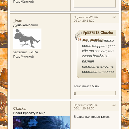
Пол:
Женский
12
Поделиться
2026-
_Ivan
06-14 20:18:29
Душа компании
#p587518,Ckazka
написал(а):
А сейчас же тоже
есть территории,
где то засуха, то
Уважение:
+2874
сезон дождей и
Пол:
Мужской
разная
растительность
соответственно.
Тоже может быть.
0
13
Поделиться
2026-
Ckazka
06-14 20:19:56
Несет красоту в мир
В саваннах вроде такое.