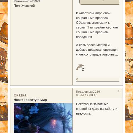
Уважение:
+11924
Пол:
Женский
В животном мире свои
социальные правила.
Обезьяны жестоки и к
своим. Там крайне жёсткие
социальные правила
поведения.
А есть более мягкие и
добрые правила поведения
у каких-то видов животных.
Z
0
7
Поделиться
2026-
Ckazka
06-14 19:08:10
Несет красоту в мир
Некоторые животные
способны даже на заботу и
нежность.