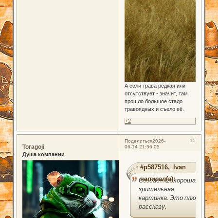
А если трава редкая или
отсутствует - значит, там
прошло большое стадо
травоядных и съело её.
+2
15
Поделиться
2026-
Toragoji
06-14 21:56:05
Душа компании
#p587516,_Ivan
написал(а):
Создаётся хорошая
зрительная
картинка. Это плюс
рассказу.