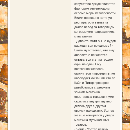
отсутствие дождя является
фактором отменяющим
особые меры безопасности.
Билли поспешно натянул
респиратор и вылез из
джипа вслед за товарищам,
которые уже направлялись
к магазинам.
- Давайте, хотя бы не будем
расходиться по одному? -
Билли чувствовал, что ему
абсолютно не хочется
оставаться с этим гродом
один на один. Ему
постоянно хотелось
оглянуться и проверить, не
наблюдает ли за ним кто-то.
Кайл и Питер проворно
разобрались с дверным
замком магазина
спортивных товаров и уже
скрылись внутри, шумно
делясь друг с другом
своими находками. Уолтер
же ещё ковырялся у двери
магазина музыкальных
товаров.
- Чёрт! - Уолтер резким