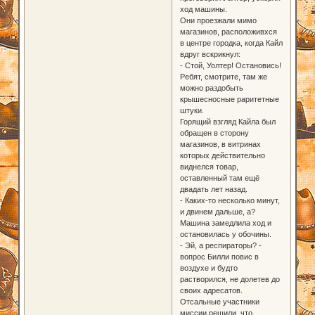
ход машины.
Они проезжали мимо
магазинов, расположивхся
в центре городка, когда Кайл
вдруг вскрикнул:
- Стой, Уолтер! Остановись!
Ребят, смотрите, там же
можно раздобыть
крышесносные раритетные
штуки.
Горящий взгляд Кайла был
обращен в сторону
магазинов, в витринах
которых действительно
виднелся товар,
оставленный там ещё
двадать лет назад.
- Каких-то несколько минут,
и двинем дальше, а?
Машина замедлила ход и
остановилась у обочины.
- Эй, а респираторы? -
вопрос Билли повис в
воздухе и будто
растворился, не долетев до
своих адресатов.
Отсальные участники
миссии решили, что