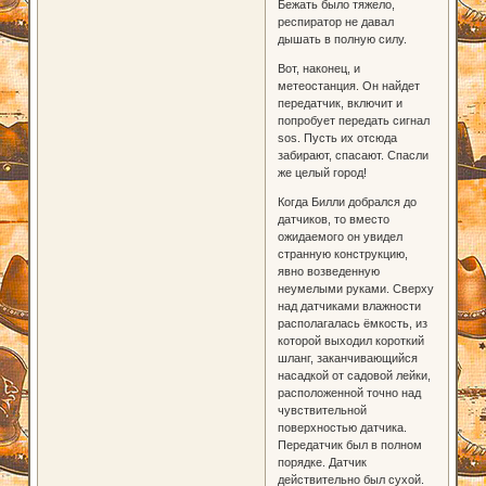
Бежать было тяжело,
респиратор не давал
дышать в полную силу.
Вот, наконец, и
метеостанция. Он найдет
передатчик, включит и
попробует передать сигнал
sos. Пусть их отсюда
забирают, спасают. Спасли
же целый город!
Когда Билли добрался до
датчиков, то вместо
ожидаемого он увидел
странную конструкцию,
явно возведенную
неумелыми руками. Сверху
над датчиками влажности
располагалась ёмкость, из
которой выходил короткий
шланг, заканчивающийся
насадкой от садовой лейки,
расположенной точно над
чувствительной
поверхностью датчика.
Передатчик был в полном
порядке. Датчик
действительно был сухой.