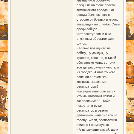
казавшийся особенно
бледным на фоне своего
темнокожего соседа. Он
всегда был немного в
стороне от бравых и лихих
товарищей по службе. Слыл
среди бойцов
интеллектуалом и был
отличным объектом для
шуток.
- Только вот одного не
пойму, ну дождик, ну
хреново, конечно, в такой
обстановке жить, вот они
все депресснули и умотали
из городка. А нам-то чего
бояться? Зачем эти
костюмы защитные,
респираторы?
Командование опасается,
что мы намочим ножки и
засопливимся? - Кайл
покрутил в руках
респиратор и резким
движением нацепил его на
голову Билли, расположив
фильтры на макушке.
- А ты меньше думай, дали