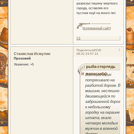
разрезал тишину мертвого
города, оставляя его
пустым ещё на много лет.
[взломанный сайт]
+1
2
Поделиться
2018-
Станислав Исмулин
06-22 23:57:14
Прохожий
Уважение:
+5
рыба-стерлядь
написал(а):
Военный джип
потряхивало на
разбитой дороге. В
машине, неспешно
двигающейся по
заброшенной дороге
к небольшому
городку на окраине
штата, ехало
четверо молодых
мужчин в военной
форме.