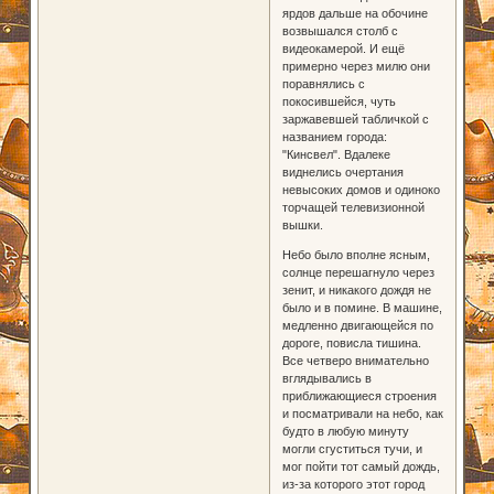
ярдов дальше на обочине
возвышался столб с
видеокамерой. И ещё
примерно через милю они
поравнялись с
покосившейся, чуть
заржавевшей табличкой с
названием города:
"Кинсвел". Вдалеке
виднелись очертания
невысоких домов и одиноко
торчащей телевизионной
вышки.
Небо было вполне ясным,
солнце перешагнуло через
зенит, и никакого дождя не
было и в помине. В машине,
медленно двигающейся по
дороге, повисла тишина.
Все четверо внимательно
вглядывались в
приближающиеся строения
и посматривали на небо, как
будто в любую минуту
могли сгуститься тучи, и
мог пойти тот самый дождь,
из-за которого этот город