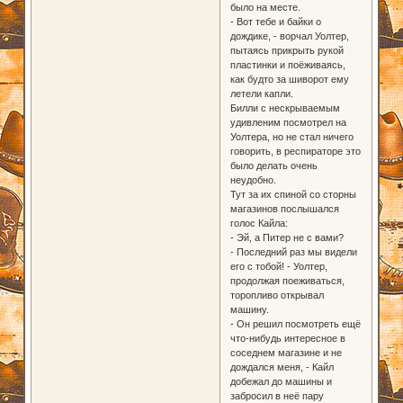
было на месте.
- Вот тебе и байки о
дождике, - ворчал Уолтер,
пытаясь прикрыть рукой
пластинки и поёживаясь,
как будто за шиворот ему
летели капли.
Билли с нескрываемым
удивленим посмотрел на
Уолтера, но не стал ничего
говорить, в респираторе это
было делать очень
неудобно.
Тут за их спиной со сторны
магазинов послышался
голос Кайла:
- Эй, а Питер не с вами?
- Последний раз мы видели
его с тобой! - Уолтер,
продолжая поеживаться,
торопливо открывал
машину.
- Он решил посмотреть ещё
что-нибудь интересное в
соседнем магазине и не
дождался меня, - Кайл
добежал до машины и
забросил в неё пару