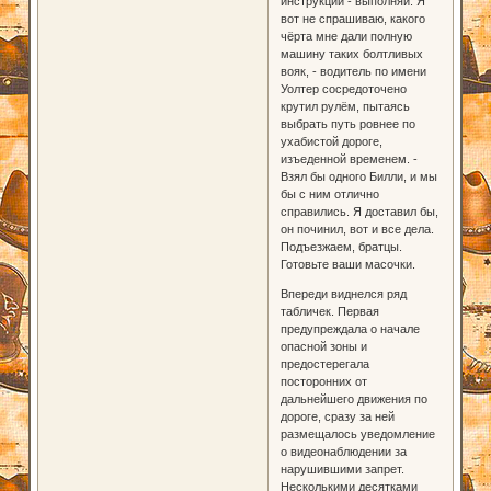
инструкции - выполняй. Я
вот не спрашиваю, какого
чёрта мне дали полную
машину таких болтливых
вояк, - водитель по имени
Уолтер сосредоточено
крутил рулём, пытаясь
выбрать путь ровнее по
ухабистой дороге,
изъеденной временем. -
Взял бы одного Билли, и мы
бы с ним отлично
справились. Я доставил бы,
он починил, вот и все дела.
Подъезжаем, братцы.
Готовьте ваши масочки.
Впереди виднелся ряд
табличек. Первая
предупреждала о начале
опасной зоны и
предостерегала
посторонних от
дальнейшего движения по
дороге, сразу за ней
размещалось уведомление
о видеонаблюдении за
нарушившими запрет.
Несколькими десятками