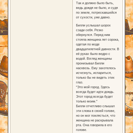
Так и должно было быть,
ведь дождя не было, и судя
по земле, потрескавшейся
от сухости, уже давно.
Билли услышал шорох
сзади себя. Резко
обернулся. Перед ним
стояла женщина лет сорока,
одетая по моде
двадцатилетней давности. В
её руках было ведро с
водой. Взгляд женщины
пронизывал Билли
насквозь. Ему захотелось
исчезнуть, испариться,
только бы не видеть этих
глаз.
"Это мой город. Здесь
всегда будет идти дождь.
Этот город всегда будет
только моим."
Билли отчетливо слышал
эти слова в своей голове,
но он мог поклясться, что
женщина не раскрывала
рта. Она говорила в его
голове.