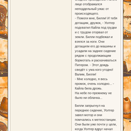
лице отображался
неподдельный ужас от
происходящего.
- Помоги мне, Билли! И тебя
дотащим, дружок, - Уолтер
подхватил Кайла под грудки
и с трудом оторвал от
земли. Билли подбежал и
взялся за ноги. Они
дотащили его до машины и
усадили на заднее сидение
рядом с продолжающим
бормотать и раскачиваться
Питером. - Этот дождь
сведёт с ума кого угодно!
Валим, Билли!
- Мне холодно, я весь
промок, очень холодно... -
Кайла била дрожь.
На небе по-прежнему не
было ни облачка...
Билли запрыгнул на
переднее сидение, Уолтер
завел мотор и они
помчались к метеостанции.
Они были уже почти у цели,
когда Уолтер вдруг начал