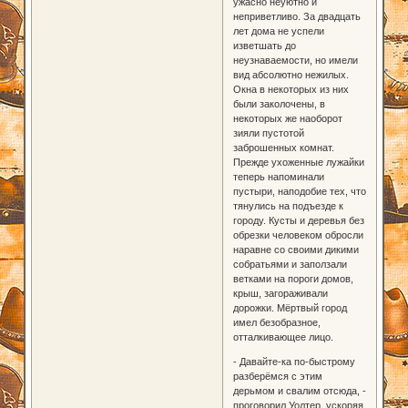
ужасно неуютно и
неприветливо. За двадцать
лет дома не успели
изветшать до
неузнаваемости, но имели
вид абсолютно нежилых.
Окна в некоторых из них
были заколочены, в
некоторых же наоборот
зияли пустотой
заброшенных комнат.
Прежде ухоженные лужайки
теперь напоминали
пустыри, наподобие тех, что
тянулись на подъезде к
городу. Кусты и деревья без
обрезки человеком обросли
наравне со своими дикими
собратьями и заползали
ветками на пороги домов,
крыш, загораживали
дорожки. Мёртвый город
имел безобразное,
отталкивающее лицо.
- Давайте-ка по-быстрому
разберёмся с этим
дерьмом и свалим отсюда, -
проговорил Уолтер, ускоряя