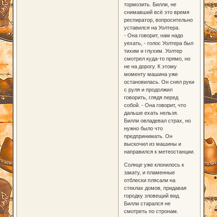
тормозить. Билли, не
снимавший всё это время
респиратор, вопросительно
уставился на Уолтера.
- Она говорит, нам надо
уехать, - голос Уолтера был
тихим и глухим. Уолтер
смотрел куда-то прямо, но
не на дорогу. К этому
моменту машина уже
остановилась. Он снял руки
с руля и продолжил
говорить, глядя перед
собой. - Она говорит, что
дальше ехать нельзя.
Билли овладевал страх, но
нужно было что
предпринимать. Он
выскочил из машины и
направился к метеостанции.
Солнце уже клонилось к
закату, и пламенные
отблески плясали на
стеклах домов, придавая
городку зловещий вид.
Билли старался не
смотреть по стронам.