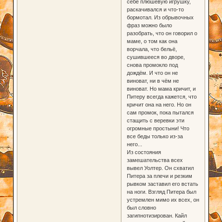
себе плюшевую игрушку,
раскачивался и что-то
бормотал. Из обрывочных
фраз можно было
разобрать, что он говорил о
маме, о том как она
ворчала, что бельё,
сушившееся во дворе,
снова промокло под
дождём. И что он не
виноват, ни в чём не
виноват. Но мама кричит, и
Питеру всегда кажется, что
кричит она на него. Но он
сам промок, пока пытался
стащить с веревки эти
огромные простыни! Что
все беды только из-за
него...
Из состояния
замешательства всех
вывел Уолтер. Он схватил
Питера за плечи и резким
рывком заставил его встать
на ноги. Взгляд Питера был
устремлен мимо их всех, он
был словно
загипнотизирован. Кайл