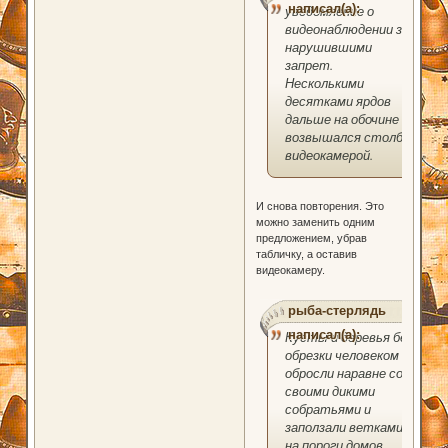
написал(а):
уведомление о
видеонаблюдении за
нарушившими
запрет.
Несколькими
десятками ярдов
дальше на обочине
возвышался столб с
видеокамерой.
И снова повторения. Это
можно заменить одним
предложением, убрав
табличку, а оставив
видеокамеру.
рыба-стерлядь
написал(а):
Кусты и деревья без
обрезки человеком
обросли наравне со
своими дикими
собратьями и
заползали ветками
на пороги домов,