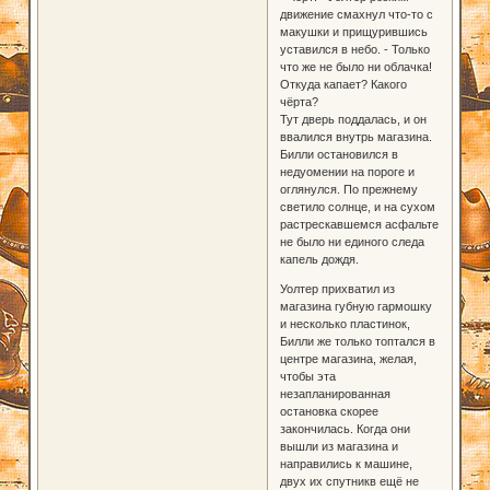
движение смахнул что-то с
макушки и прищурившись
уставился в небо. - Только
что же не было ни облачка!
Откуда капает? Какого
чёрта?
Тут дверь поддалась, и он
ввалился внутрь магазина.
Билли остановился в
недуомении на пороге и
оглянулся. По прежнему
светило солнце, и на сухом
растрескавшемся асфальте
не было ни единого следа
капель дождя.
Уолтер прихватил из
магазина губную гармошку
и несколько пластинок,
Билли же только топтался в
центре магазина, желая,
чтобы эта
незапланированная
остановка скорее
закончилась. Когда они
вышли из магазина и
направились к машине,
двух их спутникв ещё не