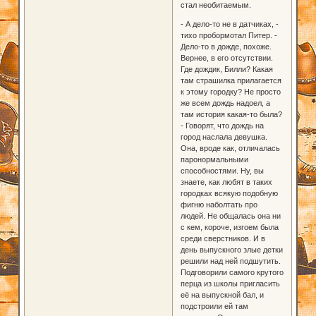
стал необитаемым.
- А дело-то не в датчиках, -
тихо пробормотал Питер. -
Дело-то в дожде, похоже.
Вернее, в его отсутствии.
Где дождик, Билли? Какая
там страшилка прилагается
к этому городку? Не просто
же всем дождь надоел, а
там история какая-то была?
- Говорят, что дождь на
город наслала девушка.
Она, вроде как, отличалась
паронормальными
способностями. Ну, вы
знаете, как любят в таких
городках всякую подобную
фигню наболтать про
людей. Не общалась она ни
с кем, короче, изгоем была
среди сверстников. И в
день выпускного злые детки
решили над ней подшутить.
Подговорили самого крутого
перца из школы пригласить
её на выпускной бал, и
подстроили ей там