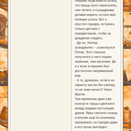
Решили тогда власти штата,
что проще всех переселить,
чем лечить и суицидными
делами марать чстное имя
полиции штата. Вот и
опустел городок, остались
только датчики с
передатчиком, чтобы за
дождиком следить.
- Да ты, Уолтер,
осведомлен. - усмехнулся
Питер. Этот смешок
получился у него скорее
нервным, чем веселым. Да
и у всех в машине был
достаточно напряженный
вид.
- А то, думаешь, если я не
тарахчу как вы без умолку,
то не знаю ничего? Неее,
браток.
Тем временем джип уже
въехал в город и двигался
между рядами пустующих
домов. Ярко светило солнце
и вполне ещё по-осеннему
пригревало, но городок даже
в его лучах выглядел