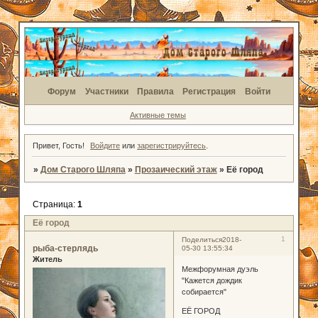
Форум
Участники
Правила
Регистрация
Войти
Активные темы
Привет, Гость!
Войдите
или
зарегистрируйтесь
.
»
Дом Старого Шляпа
»
Прозаический этаж
»
Её город
Страница:
1
Её город
1
Поделиться
2018-
рыба-стерлядь
05-30 13:55:34
Житель
Межфорумная дуэль
"Кажется дождик
собирается"
ЕЁ ГОРОД