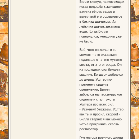
Билли кивнул, на немеющих
ногах подошёл к женщине,
взял из её рук ведро и
вылил всё его содержимое
в бак над датчиком. Из
лейки на датчик закапала
вода. Когда Билли
повернулся, женщины уже
не было.
Всё, чего он желал в тот
момент - это оказаться
подальше от этого жуткого
места, от этого города. Он
из последних сил бежал к
машине. Когда он добрался
до джипа, Уолтер по-
прежнему сидел в
оцепенении. Билли
забрался на пассажирское
сидение и стал трясти
Уолтера изо всех сил.
- Уезжаем! Уезжаем, Уолтер,
как ты и просил, скорее! -
Билли старался как можно
четче прокричать сквозь
респиратор.
Гул мотора военного джипа