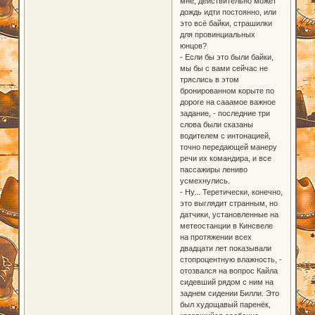
мне, действительно может
дождь идти постоянно, или
это всё байки, страшилки
для провинциальных
юнцов?
- Если бы это были байки,
мы бы с вами сейчас не
тряслись в этом
бронированном корыте по
дороге на сааамое важное
задание, - последние три
слова были сказаны
водителем с интонацией,
точно передающей манеру
речи их командира, и все
пассажиры лениво
усмехнулись.
- Ну... Теретически, конечно,
это выглядит странным, но
датчики, установленные на
метеостанции в Кинсвеле
на протяжении всех
двадцати лет показывали
стопроцентную влажность, -
отозвался на вопрос Кайла
сидевший рядом с ним на
заднем сидении Билли. Это
был худощавый паренёк,