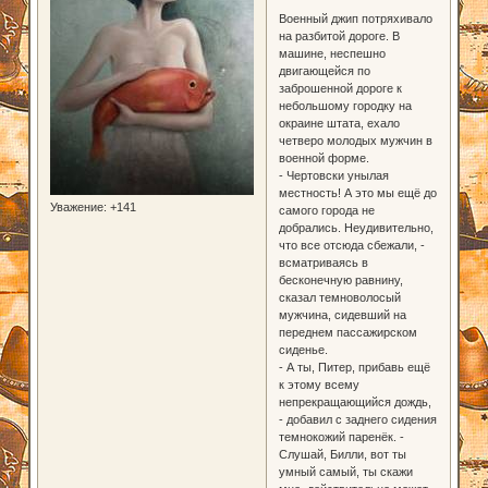
Военный джип потряхивало
на разбитой дороге. В
машине, неспешно
двигающейся по
заброшенной дороге к
небольшому городку на
окраине штата, ехало
четверо молодых мужчин в
военной форме.
- Чертовски унылая
местность! А это мы ещё до
Уважение:
+141
самого города не
добрались. Неудивительно,
что все отсюда сбежали, -
всматриваясь в
бесконечную равнину,
сказал темноволосый
мужчина, сидевший на
переднем пассажирском
сиденье.
- А ты, Питер, прибавь ещё
к этому всему
непрекращающийся дождь,
- добавил с заднего сидения
темнокожий паренёк. -
Слушай, Билли, вот ты
умный самый, ты скажи