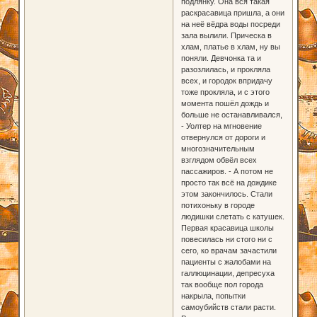
подлянку. Она вся такая
раскрасавица пришла, а они
на неё вёдра воды посреди
зала вылили. Прическа в
хлам, платье в хлам, ну вы
поняли. Девчонка та и
разозлилась, и прокляла
всех, и городок впридачу
тоже прокляла, и с этого
момента пошёл дождь и
больше не останавливался,
- Уолтер на мгновение
отвернулся от дороги и
многозначительным
взглядом обвёл всех
пассажиров. - А потом не
просто так всё на дождике
этом закончилось. Стали
потихоньку в городе
людишки слетать с катушек.
Первая красавица школы
повесилась ни стого ни с
сего, ко врачам зачастили
пациенты с жалобами на
галлюцинации, депресуха
так вообще пол города
накрыла, попытки
самоубийств стали расти.