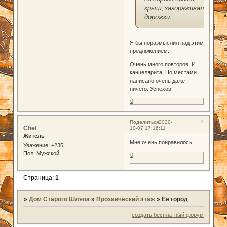
крыш, загораживали
дорожки.
Я бы поразмыслил над этим
предложением.
Очень много повторов. И
канцелярита. Но местами
написано очень даже
ничего. Успехов!
0
3
Поделиться
2020-
Chel
10-07 17:16:11
Житель
Мне очень понравилось.
Уважение:
+235
Пол:
Мужской
0
Страница:
1
»
Дом Старого Шляпа
»
Прозаический этаж
»
Её город
создать бесплатный форум