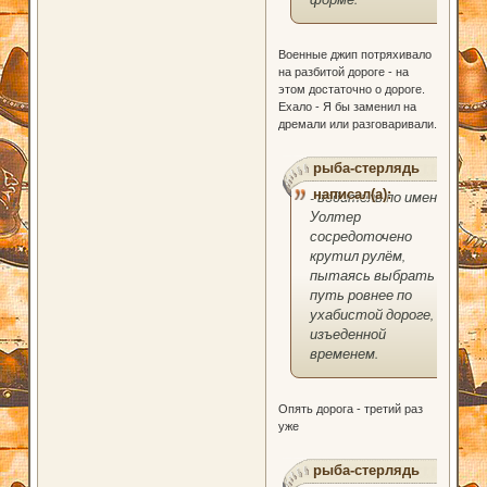
Военные джип потряхивало
на разбитой дороге - на
этом достаточно о дороге.
Ехало - Я бы заменил на
дремали или разговаривали.
рыба-стерлядь
написал(а):
- водитель по имени
Уолтер
сосредоточено
крутил рулём,
пытаясь выбрать
путь ровнее по
ухабистой дороге,
изъеденной
временем.
Опять дорога - третий раз
уже
рыба-стерлядь