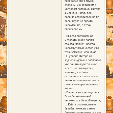
подхватил его с другой
стороны, и они вдвоем с
Уолтером потащили Питера
к машине. Билли всё
больше становилось не по
себе, и уже не просто
недоумение, а страх
овладевал им.
- Быстро доезжаем до
метеостанции и валим
отсюда, парни! - всегда
невозмутимый Уолтер уже
тоже заметно нервничал.
Он усадил Питера на
заднее сидение и собирался
уже занять водительское
место, но оглянулся и
заметил, что Кайл
остановился в нескольких
шагах от машины и стоит с
совершенно растерянным
видом.
- Парни, я не чувствую ног...
Если бы темнокожий
человек мог бы побледнеть,
то Кайл в это мгновение
был бы похож на самое
бледное приведение. На его