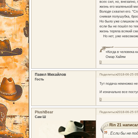
всех сил, но, внезапно,
жизнь его маленькой мил
Володя схватил его. "Сп
снимая полушубка, броси
Но было уже слишком по
если бы не пошёл по те
жизнь теряла всякий см
Но нет, уже невозможно
«Когда в человека к
Омар Хайям
0
Павел Михайлов
Поделиться
2018-06-25 05
Гость
Тут подача немножко не 
И изначально все посту
0
PlushBear
Поделиться
2018-06-25 07
Сам Ш
Rin 21 написал
. Если бы не п