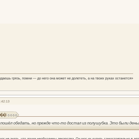
идаешь грязь, помни — до него она может не долететь, а на твоих руках останется»
:42:13
(а):
 пошёл обедать, но прежде что-то достал из полушубка. Это были день
ог не знать, что дочке необходимы лекарства. Он мог их купить самостоятельно в апт