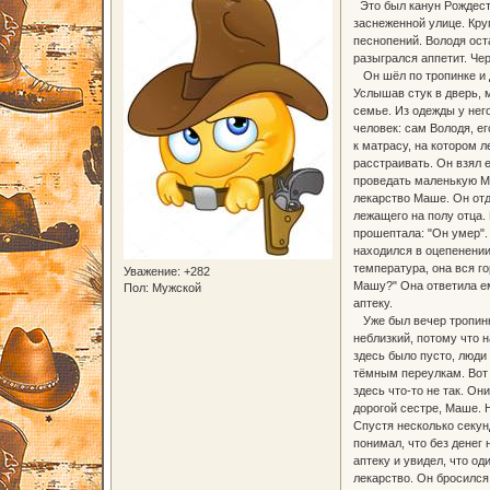
Это был канун Рождеств
заснеженной улице. Кру
песнопений. Володя ост
разыгрался аппетит. Че
Он шёл по тропинке и д
Услышав стук в дверь, 
семье. Из одежды у нег
человек: сам Володя, ег
к матрасу, на котором 
расстраивать. Он взял 
проведать маленькую Ма
лекарство Маше. Он отд
лежащего на полу отца.
прошептала: "Он умер".
находился в оцепенении
температура, она вся г
Уважение:
+282
Машу?" Она ответила ему
Пол:
Мужской
аптеку.
Уже был вечер тропинки
неблизкий, потому что 
здесь было пусто, люди
тёмным переулкам. Вот 
здесь что-то не так. Он
дорогой сестре, Маше. Н
Спустя несколько секун
понимал, что без денег
аптеку и увидел, что о
лекарство. Он бросился 