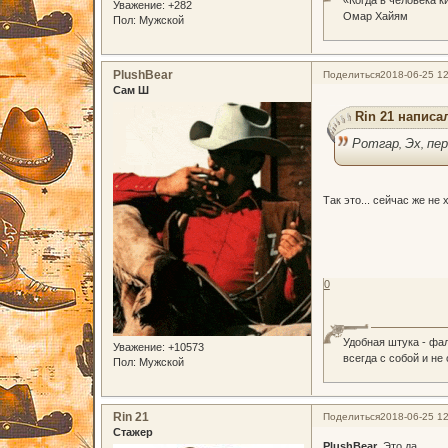
Уважение:
+282
Омар Хайям
Пол:
Мужской
PlushBear
Поделиться
2018-06-25 12
Сам Ш
Rin 21 написал
Ротгар, Эх, пе
Так это... сейчас же не
0
Удобная штука - фа
Уважение:
+10573
всегда с собой и не
Пол:
Мужской
Rin 21
Поделиться
2018-06-25 12
Стажер
PlushBear
, Это да.