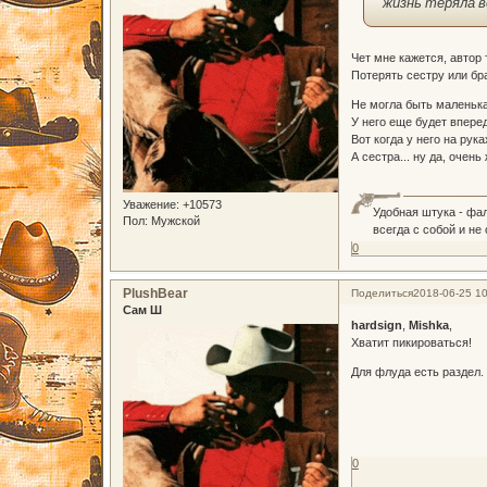
жизнь теряла в
Чет мне кажется, автор 
Потерять сестру или бра
Не могла быть маленьк
У него еще будет вперед
Вот когда у него на рука
А сестра... ну да, очень
Уважение:
+10573
Удобная штука - фа
Пол:
Мужской
всегда с собой и не
0
PlushBear
Поделиться
2018-06-25 10
Сам Ш
hardsign
,
Mishka
,
Хватит пикироваться!
Для флуда есть раздел.
0