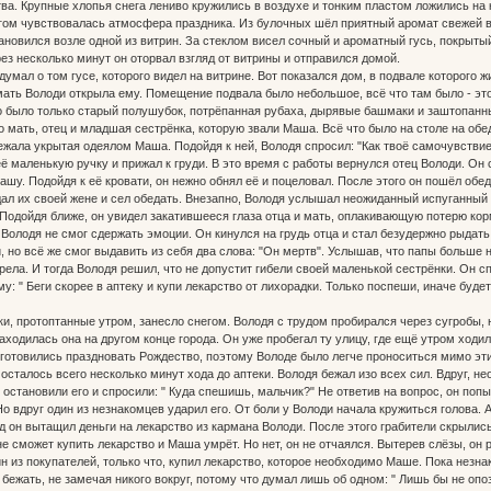
а. Крупные хлопья снега лениво кружились в воздухе и тонким пластом ложились на 
гом чувствовалась атмосфера праздника. Из булочных шёл приятный аромат свежей 
ановился возле одной из витрин. За стеклом висел сочный и ароматный гусь, покрыты
рез несколько минут он оторвал взгляд от витрины и отправился домой.
умал о том гусе, которого видел на витрине. Вот показался дом, в подвале которого ж
мать Володи открыла ему. Помещение подвала было небольшое, всё что там было - это 
о было только старый полушубок, потрёпанная рубаха, дырявые башмаки и заштопанны
о мать, отец и младшая сестрёнка, которую звали Маша. Всё что было на столе на обед
лежала укрытая одеялом Маша. Подойдя к ней, Володя спросил: "Как твоё самочувствие
её маленькую ручку и прижал к груди. В это время с работы вернулся отец Володи. О
шу. Подойдя к её кровати, он нежно обнял её и поцеловал. После этого он пошёл обеда
ал их своей жене и сел обедать. Внезапно, Володя услышал неожиданный испуганный 
 Подойдя ближе, он увидел закатившееся глаза отца и мать, оплакивающую потерю кор
 Володя не смог сдержать эмоции. Он кинулся на грудь отца и стал безудержно рыдать
, но всё же смог выдавить из себя два слова: "Он мертв". Услышав, что папы больше
орела. И тогда Володя решил, что не допустит гибели своей маленькой сестрёнки. Он с
: " Беги скорее в аптеку и купи лекарство от лихорадки. Только поспеши, иначе будет
, протоптанные утром, занесло снегом. Володя с трудом пробирался через сугробы, н
находилась она на другом конце города. Он уже пробегал ту улицу, где ещё утром ход
 готовились праздновать Рождество, поэтому Володе было легче проноситься мимо эти
осталось всего несколько минут хода до аптеки. Володя бежал изо всех сил. Вдруг, не
и остановили его и спросили: " Куда спешишь, мальчик?" Не ответив на вопрос, он по
о вдруг один из незнакомцев ударил его. От боли у Володи начала кружиться голова. 
д он вытащил деньги на лекарство из кармана Володи. После этого грабители скрылись 
 не сможет купить лекарство и Маша умрёт. Но нет, он не отчаялся. Вытерев слёзы, о
дин из покупателей, только что, купил лекарство, которое необходимо Маше. Пока нез
бежать, не замечая никого вокруг, потому что думал лишь об одном: " Лишь бы не опоз