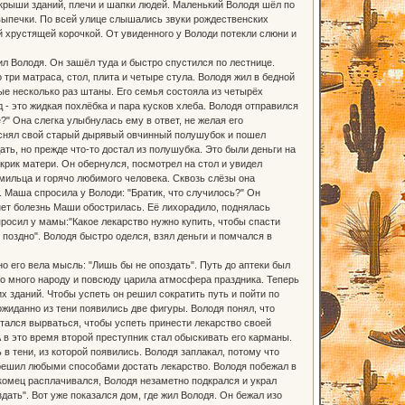
крыши зданий, плечи и шапки людей. Маленький Володя шёл по
выпечки. По всей улице слышались звуки рождественских
й хрустящей корочкой. От увиденного у Володи потекли слюни и
ил Володя. Он зашёл туда и быстро спустился по лестнице.
три матраса, стол, плита и четыре стула. Володя жил в бедной
е несколько раз штаны. Его семья состояла из четырёх
 - это жидкая похлёбка и пара кусков хлеба. Володя отправился
?" Она слегка улыбнулась ему в ответ, не желая его
н снял свой старый дырявый овчинный полушубок и пошел
ть, но прежде что-то достал из полушубка. Это были деньги на
крик матери. Он обернулся, посмотрел на стол и увидел
мильца и горячо любимого человека. Сквозь слёзы она
. Маша спросила у Володи: "Братик, что случилось?" Он
 нет болезнь Маши обострилась. Её лихорадило, поднялась
просил у мамы:"Какое лекарство нужно купить, чтобы спасти
 поздно". Володя быстро оделся, взял деньги и помчался в
о его вела мысль: "Лишь бы не опоздать". Путь до аптеки был
ило много народу и повсюду царила атмосфера праздника. Теперь
х зданий. Чтобы успеть он решил сократить путь и пойти по
ожиданно из тени появились две фигуры. Володя понял, что
пытался вырваться, чтобы успеть принести лекарство своей
А в это время второй преступник стал обыскивать его карманы.
в тени, из которой появились. Володя заплакал, потому что
н решил любыми способами достать лекарство. Володя побежал в
накомец расплачивался, Володя незаметно подкрался и украл
дать". Вот уже показался дом, где жил Володя. Он бежал изо