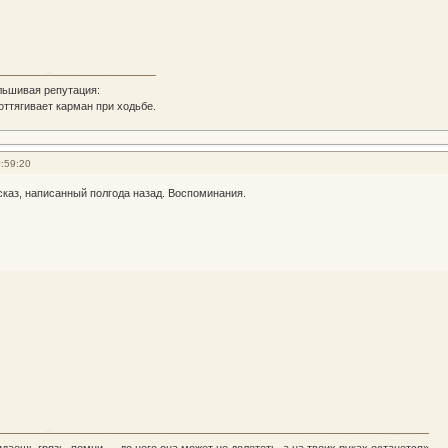
льшивая репутация:
 оттягивает карман при ходьбе.
:59:20
сказ, написанный полгода назад. Воспоминания.
идаешь грязь, помни — до него она может не долететь, а на твоих руках останется»