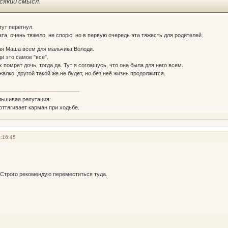
сякий смысл.
тут перегнул.
та, очень тяжело, не спорю, но в первую очередь эта тяжесть для родителей.
ая Маша всем для мальчика Володи.
и это самое "все".
х помрет дочь, тогда да. Тут я соглашусь, что она была для него всем.
 жалко, другой такой же не будет, но без неё жизнь продолжится.
льшивая репутация:
 оттягивает карман при ходьбе.
:16:45
 Строго рекомендую переместиться туда.