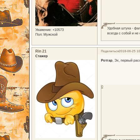
Удобная штука - фа
Уважение:
+10573
всегда с собой и не
Пол:
Мужской
Rin 21
Поделиться
2018-06-25 10
Стажер
Ротгар
, Эх, первый рас
0
«Когда в человека к