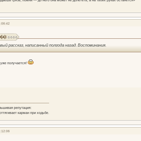
:06:42
(а):
рвый рассказ, написанный полгода назад. Воспоминания.
 хуже получается!
льшивая репутация:
 оттягивает карман при ходьбе.
:12:06