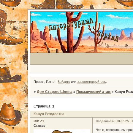
Привет, Гость!
Войдите
или
зарегистрируйтесь
.
»
Дом Старого Шляпа
»
Прозаический этаж
»
Канун Ро
Страница:
1
Канун Рождества
Rin 21
Поделиться
2018-06-25 01
Стажер
Что ж, потормошим про