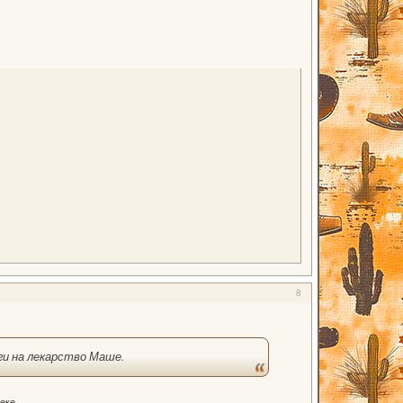
8
ги на лекарство Маше.
еке.