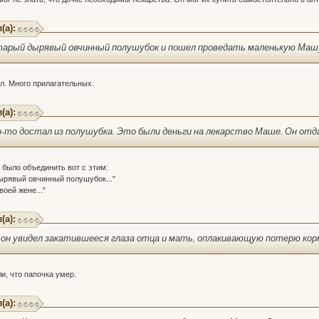
(а):
старый дырявый овчинный полушубок и пошел проведать маленькую Маш
л. Много прилагательных.
(а):
то-то достал из полушубка. Это были деньги на лекарство Маше. Он отда
было объединить вот с этим:
ырявый овчинный полушубок..."
воей жене..."
(а):
 он увидел закатившееся глаза отца и мать, оплакивающую потерю корм
и, что папочка умер.
(а):