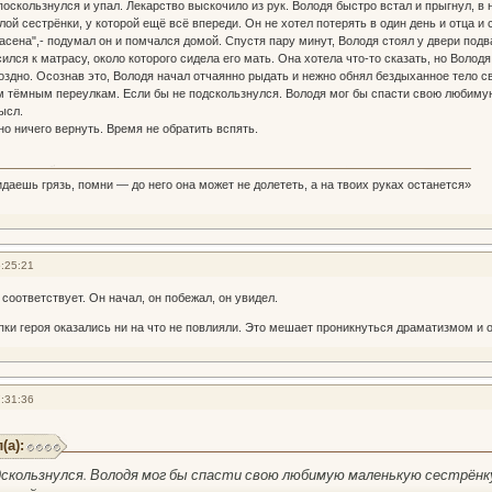
 поскользнулся и упал. Лекарство выскочило из рук. Володя быстро встал и прыгнул, в
ой сестрёнки, у которой ещё всё впереди. Он не хотел потерять в один день и отца и
асена",- подумал он и помчался домой. Спустя пару минут, Володя стоял у двери подв
лся к матрасу, около которого сидела его мать. Она хотела что-то сказать, но Володя
здно. Осознав это, Володя начал отчаянно рыдать и нежно обнял бездыханное тело св
м тёмным переулкам. Если бы не подскользнулся. Володя мог бы спасти свою любимую
ысл.
 ничего вернуть. Время не обратить вспять.
идаешь грязь, помни — до него она может не долететь, а на твоих руках останется»
:25:21
соответствует. Он начал, он побежал, он увидел.
пки героя оказались ни на что не повлияли. Это мешает проникнуться драматизмом и 
:31:36
(а):
одскользнулся. Володя мог бы спасти свою любимую маленькую сестрёнку,