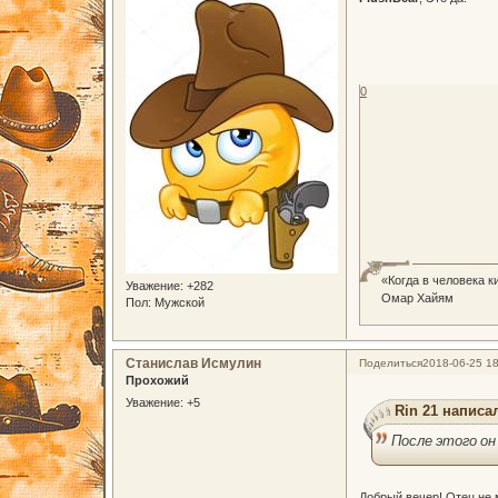
0
«Когда в человека к
Уважение:
+282
Омар Хайям
Пол:
Мужской
Станислав Исмулин
Поделиться
2018-06-25 18
Прохожий
Уважение:
+5
Rin 21 написал
После этого он
Добрый вечер! Отец не м