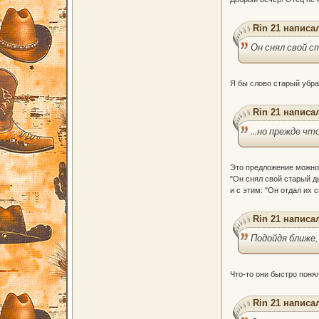
Rin 21 написал
Он снял свой 
Я бы слово старый убра
Rin 21 написал
...но прежде ч
Это предложение можно 
"Он снял свой старый д
и с этим: "Он отдал их с
Rin 21 написал
Подойдя ближе,
Что-то они быстро понял
Rin 21 написал