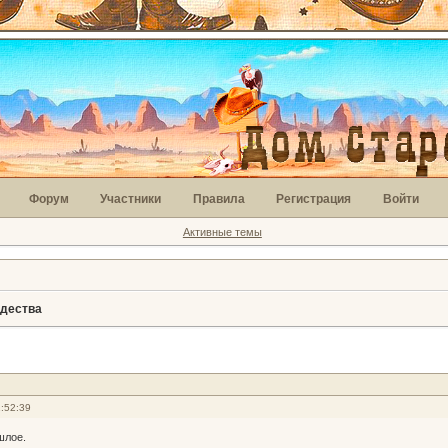
Форум
Участники
Правила
Регистрация
Войти
Активные темы
ждества
:52:39
шлое.