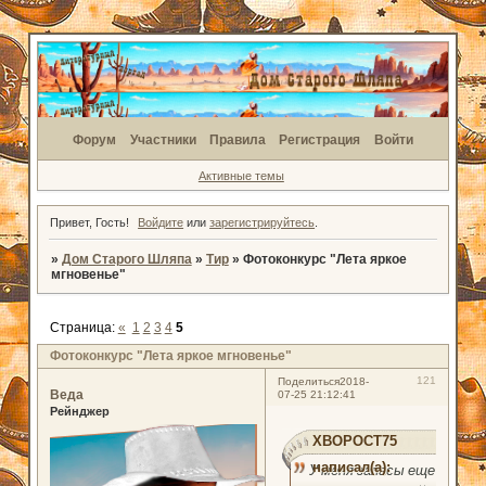
Форум
Участники
Правила
Регистрация
Войти
Активные темы
Привет, Гость!
Войдите
или
зарегистрируйтесь
.
»
Дом Старого Шляпа
»
Тир
»
Фотоконкурс "Лета яркое
мгновенье"
Страница:
«
1
2
3
4
5
Фотоконкурс "Лета яркое мгновенье"
121
Поделиться
2018-
Веда
07-25 21:12:41
Рейнджер
XBOPOCT75
написал(а):
У меня запасы еще с