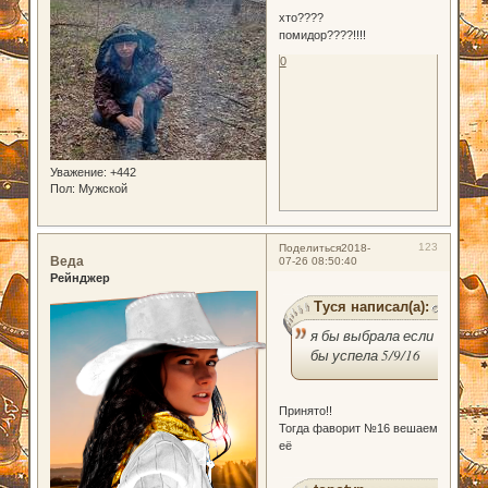
хто????
помидор????!!!!
0
Уважение:
+442
Пол:
Мужской
123
Поделиться
2018-
Веда
07-26 08:50:40
Рейнджер
Туся написал(а):
я бы выбрала если
бы успела 5/9/16
Принято!!
Тогда фаворит №16 вешаем
её