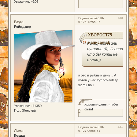
Уважение:
+106
130
Поделиться
2018-
Веда
07-26 12:55:37
Рейнджер
XBOPOCT75
написал(а):
Рыбку повесили
сушится))) Главное,
что бы коты не
съели))
и это в рыбный день... А
котов у нас тут ого-го!! да
же ты вон...
Хороший день, чтобы
Уважение:
+11350
быть!
Пол:
Женский
0
131
Поделиться
2018-
Лима
07-27 09:55:51
Кошка