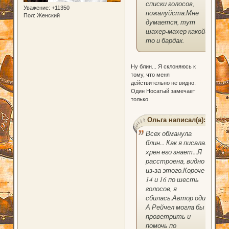
списки голосов,
Уважение:
+11350
пожалуйста.Мне
Пол:
Женский
думается, тут
шахер-махер какой-
то и бардак.
Ну блин... Я склоняюсь к
тому, что меня
действительно не видно.
Один Носатый замечает
только.
Ольга написал(а):
Всех обманула
блин... Как я писала.
хрен его знает...Я
расстроена, видно
из-за этого.Короче
14 и 16 по шесть
голосов, я
сбилась.Автор один.
А Рейчел могла бы и
проветрить и
помочь по