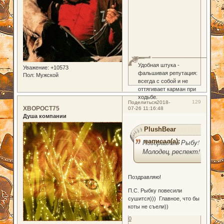
Удобная штука -
Уважение:
+10573
фальшивая репутация:
Пол:
Мужской
всегда с собой и не
оттягивает карман при
ходьбе.
129
Поделиться
2018-
XBOPOCT75
07-26 11:16:48
Душа компании
PlushBear
написал(а):
Поздравляю Рыбу!
Молодец, респект!
Поздравляю!
П.С. Рыбку повесили
сушится))) Главное, что бы
коты не съели))
0