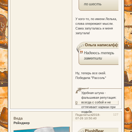
по шесть
У кого-то, по имени Лелька,
слова опережают мысли.
Сама запуталась и меня
запутала!
Ольга написал(а):
Надеюсь теперь
заметили
Ну, теперь все окей.
Победила "Рассоль"
Удобная штука -
фальшивая репутация:
всегда с собой и не
0
оттягивает карман при
ходьбе.
127
Поделиться
2018-
Веда
07-26 10:50:40
Рейнджер
PlushBear