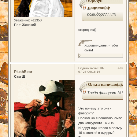
topotyn
написал(а):
хто????
помидор????!!!!
Уважение:
+11350
Пол:
Женский
огородник))
Хороший день, чтобы
быть!
0
124
Поделиться
2018-
PlushBear
07-26 09:16:16
Сам Ш
Ольга написал(а):
Тогда фаворит №16
Это почему это она -
фаворит?
Насколько я понимаю, было
два конкурента 14 и 15.
И вдруг один голос в пользу
16 вывел её в лидеры?