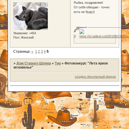
Рыбка, поздравляю!
От себя обещаю - точно
есть не буду))
Уважение:
+454
0
Пол:
Женский
Страница:
«
1
2
3
4
5
»
Дом Старого Шляпа
»
Тир
»
Фотоконкурс "Лета яркое
мгновенье"
создать бесплатный форум