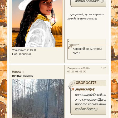
армии остались))
тогда давай, кусок черного..
хозяйственного мыла
0
Хороший день, чтобы
Уважение:
+11350
быть!
Пол:
Женский
122
Поделиться
2018-
topotyn
07-26 08:41:56
вечная память
XBOPOCT75
написал(а):
PlushBear
написал(а):Ого!Вот
это супермен!Да он
просто голый между
грядок бегал))