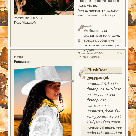
Приведите списки голосов,
пожалуйста.
Мне думается, тут шахер-
махер какой-то и бардак.
Уважение:
+10573
Пол:
Мужской
Удобная штука -
фальшивая репутация:
всегда с собой и не
0
оттягивает карман при
ходьбе.
125
Поделиться
2018-
Веда
07-26 10:40:04
Рейнджер
PlushBear
написал(а):
Ольга
написал(а):Тогда
фаворит №16Это
почему это она -
фаворит?
Насколько я
понимаю, было два
конкурента 14 и 15.
И вдруг один голос в
пользу 16 вывел её в
лидеры? Приведите