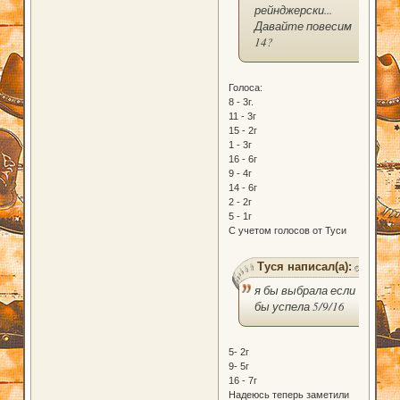
рейнджерски...
Давайте повесим
14?
Голоса:
8 - 3г.
11 - 3г
15 - 2г
1 - 3г
16 - 6г
9 - 4г
14 - 6г
2 - 2г
5 - 1г
С учетом голосов от Туси
Туся написал(а):
я бы выбрала если
бы успела 5/9/16
5- 2г
9- 5г
16 - 7г
Надеюсь теперь заметили