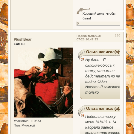
Хороший день, чтобы
быть!
0
126
Поделиться
2018-
PlushBear
07-26 10:47:35
Сам Ш
Ольга написал(а):
Ну блин... Я
склоняеюбюсь к
тому, что меня
действительно не
видно. Один
Носатый замечает
только.
Ольга написал(а):
Подвела итоги у
Уважение:
+10573
меня №№15 и 14
Пол:
Мужской
набрали равное
количество голосов