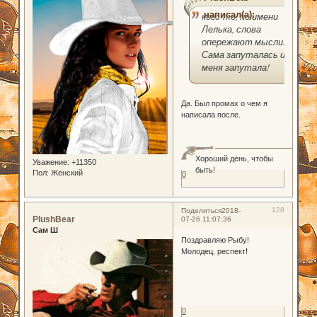
написал(а):
кого-то, по имени
Лелька, слова
опережают мысли.
Сама запуталась и
меня запутала!
Да. Был промах о чем я
написала после.
Хороший день, чтобы
Уважение:
+11350
быть!
Пол:
Женский
0
128
Поделиться
2018-
PlushBear
07-26 11:07:36
Сам Ш
Поздравляю Рыбу!
Молодец, респект!
0