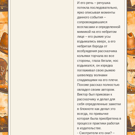
И его речь – речушка
потекла последовательно,
ярко описывая моменты
данного события –
сопровождавшаяся
возгласами и определенной
мимикой на его небритом
лице – его рыжие усы
вздымались вверх, а его
небритая борода от
возбуждения рассказчика
кольями торчала во все
стороны, глаза бегали, нос
вздымался, он изредка
поглаживал свою рыжею
шевелюру волнами
спадающими на его плечи.
Похоже рассказ полностью
овладел своим автором.
Виктор был прикован к
рассказчику и делал для
себя определенные заметки
в блокноте как делал это
всегда, по привычке
которая была приобретена в
процессе практики работая
в издательстве.
- Смотрители кто они? –