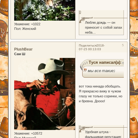
0
Люблю дождь — он
Уважение:
+1022
приносит с собой запах
Пол:
Женский
неба…
5
Поделиться
2018-
PlushBear
07-15 00:13:03
Сам Ш
Туся написал(а):
мы все такие)
вот тока нинада обобщать.
Я прекрасно вижу в чужом
глазу не только соринки, но
и бревна. Доооо!
0
Удобная штука -
Уважение:
+10572
фальшивая репутация:
Пол:
Мужской