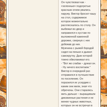
Он чувствовал как -
«зеленные» подогретые
красным огнем рвались
наружу. Виктор бросил чашу
на стол, содержимое
которое моментально
расплескалось по столу. Он
выбежал во двор и
направился к кустам по
выложенной каменной
дорожке, свернув с нее
добежав до них.
Мужчина с рыжей бородой
сидел на пеньке и дымил
самокрутку. Дым которой
томно обволакивал его.
- "Вот же слабак – думал он.
- Ну ничего воспитаем."
Виктор в очередной раз
отправился в путешествие
по поселению. Он
поразился их усердию с
каким они жили, зная что
обречены. Они старались
жить дальше – выращивали
диковинные растения и не
менее чудных животных,
которых он не встречал в