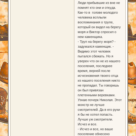
Люди прибывшие из вне не
помнят кто они и откуда.
Как-то в голове молодого
человека всплыли
воспоминания о трупе,
который он видел на берегу
моря и Виктор спросил о
нем каменщика.
- Труп на берегу моря? -
задумался каменщик. -
Видимо этот человек
пытался сбежать. Но я
уверен что он не из нашего
поселения, последнее
время, верней после
исчезновения твоего отца
из нашего поселения никто
не пропадал. Ты говоришь
он был привязан
плетенными веревками.
Узнаю почерк Николая. Этот
монстр не лучше
смотрителей. Да в его руки
я бы не хотел попасть.
Лучше уж смотрители.
Исчез и все.
- Исчез и все, но ваше
поселение обнесено