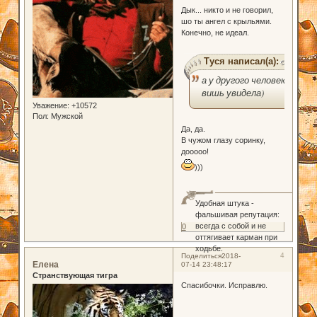
Дык... никто и не говорил,
шо ты ангел с крыльями.
Конечно, не идеал.
Туся написал(а):
а у другого человека
вишь увидела)
Уважение:
+10572
Пол:
Мужской
Да, да.
В чужом глазу соринку,
дооооо!
)))
Удобная штука -
фальшивая репутация:
всегда с собой и не
0
оттягивает карман при
ходьбе.
4
Поделиться
2018-
Елена
07-14 23:48:17
Странствующая тигра
Спасибочки. Исправлю.