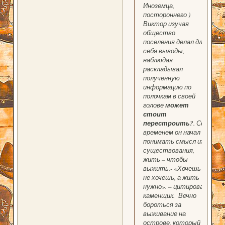
Иноземца,
постороннего
)
Виктор изучая
общество
поселения делал для
себя выводы,
наблюдая
раскладывал
полученную
информацию по
полочкам в своей
голове
может
стоит
перестроить?
. Со
временем он начал
понимать смысл их
существования,
жить – чтобы
выжить.- «Хочешь
не хочешь, а жить
нужно». – цитировал
каменщик. Вечно
бороться за
выживание на
острове, который