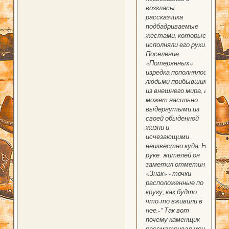
возгласы
рассказчика
подбадриваемые
жестами, которые
исполняли его руки.
Поселение
«Потерянных»
изредка пополнялось
людьми прибывшими
из внешнего мира, а
может насильно
выдернутыми из
своей обыденной
жизни и
исчезающими
неизвестно куда. На
руке жителей он
заметил отметину.
«Знак» - точки
расположенные по
кругу, как будто
что-то вживили в
нее.-" Так вот
почему каменщик
рассматривал мои