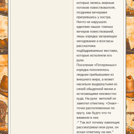
которые лились мирным
потоком повествователя,
поздними вечерами
пригревшись у костра.
Ничто не нарушало
идиллию наших томных
вечеров повествований,
лишь изредка загорающее
негодование и возгласы
рассказчика
подбадриваемые жестами,
которые исполняли его
руки.
Поселение «Потерянных»
изредка пополнялось
людьми прибывшими из
внешнего мира, а может
насильно выдернутыми из
своей обыденной жизни и
исчезающими неизвестно
куда. На руке жителей он
заметил отметину. «Знак» -
точки расположенные по
кругу, как будто что-то
вживили в нее.
-" Так вот почему каменщик
рассматривал мои руки, он
искал отметину на них."