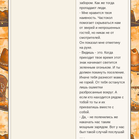
забором. Как же тогда
пропадают люди.
- Мне нравится твоя
наивность. Частокол
помогает скрываться нам
от зверей и непрошенных
гостей, но никак не от
смотрителей.
Он показал мне отметину
на руке.
- Видишь - это. Когда
приходит твое время этот
знак начинает светится
зеленным огоньком. И ты
должен покинуть поселение.
Иначе тебя разнесет мама
не горюй. От тебя останутся
лишь ошметки
разбросанные вокруг. А
если кто находится рядом с
тобой то ты и их
прихватишь вместе с
собой.
- Да, - не поленились же
накачать нас таким
мощным зарядом. Вот у нас
был такой случай послушай
… .