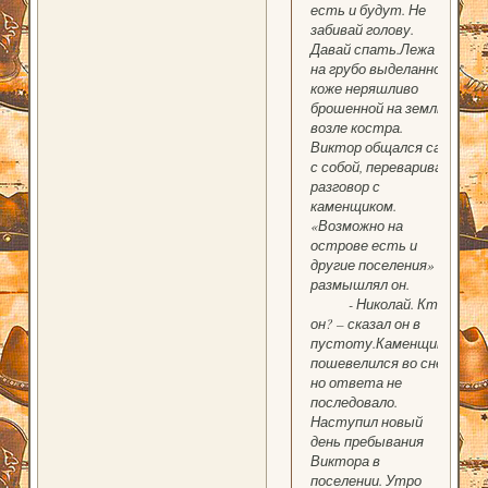
есть и будут. Не
забивай голову.
Давай спать.Лежа
на грубо выделанной
коже неряшливо
брошенной на землю
возле костра.
Виктор общался сам
с собой, переваривая
разговор с
каменщиком.
«Возможно на
острове есть и
другие поселения» -
размышлял он.
- Николай. Кто
он? – сказал он в
пустоту.Каменщик
пошевелился во сне,
но ответа не
последовало.
Наступил новый
день пребывания
Виктора в
поселении. Утро