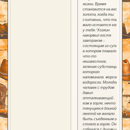
жизни. Время
становится на вес
золота, когда ты
считаешь, что так
мало остается его
у тебя."Хозяин
накормил гостя
завтраком –
состоящим из супа
в котором плавало
что-то
неизвестное,
зеленая субстанция
которого
напоминала морские
водоросли. Молодой
человек с трудом
давил
отталкивающий
ком в горле, нечто
тянущееся длиной
лентой не желало
быть съеденным и
стояло в горле. Он
собрался с духом и