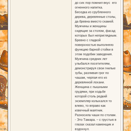
до сих пор помнил вкус его
огненного напитка.
Беседка из срубленного
дерева, деревянные столы,
да бревна вместо скамей.
Мужчины и женщины
сидящие за столом, фасад
которых был неприглядным.
Бревно с гладкой
поверхностью выполняло
функцию барной стойки в
этом подобии заведения.
Мужчина средних лет
улыбался посетителям,
демонстрируя свои гнилые
зубы, разливая грог по
чашам, черпая его из
деревянной лохани.
Женщина с пышными
грудями, при ходьбе
которой столь редкий
экземпляр колыхался то
влево, то вправо как
извечный маятник.
Разносила чаши по столам.
- Это Тамара. – с грустью в
глазах сказал каменщик и
вздохнул.