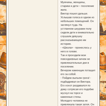
Мужчины, женщины,
старики и дети – поселение
жило.
Виктор пошел дальше.
Услышав голоса в одном из
небольших помещений. Он
заглянул туда. На
устланном шкурами полу
сидели дети и внимательно
слушали девушку
рассказывающею им
историю.
- «Школа» - пронеслось у
него в голове.
Так и проходили мои
повседневные ничем не
привлекательные дни в
поселении.
Вечером каменщик потащил
его за собой.
- Пойдем выпьем грога! -
подбадривал он Виктора.
Его хохот раздавался по
дому сотрясая его подобие
мускул на торсе и
каменные стены.
Молодого человека не
привлекала такая затея. Он