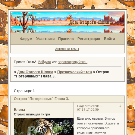
Форум
Участники
Правила
Регистрация
Войти
Активные темы
Привет, Гость!
Войдите
или
зарегистрируйтесь
.
»
Дом Старого Шляпа
»
Прозаический этаж
»
Остров
"Потерянных" Глава 3.
Страница:
1
Остров "Потерянных" Глава 3.
1
Поделиться
2018-
Елена
07-14 17:05:59
Странствующая тигра
Шли дни, недели. Виктор
жил в поселении. В доме, в
котором приютил его
каменщик. Жители