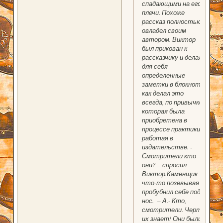
спадающими на его
плечи. Похоже
рассказ полностью
овладел своим
автором. Виктор
был прикован к
рассказчику и делал
для себя
определенные
заметки в блокноте
как делал это
всегда, по привычке
которая была
приобретена в
процессе практики
работая в
издательстве. -
Смотрители кто
они? – спросил
Виктор.Каменщик
что-то позевывая
пробубнил себе под
нос. – А.- Кто,
смотрители. Черт
их знает! Они были,