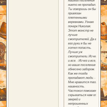
нашего поселения
никто не пропадал.
Ты говоришь он был
привязан
плетенными
веревками. Узнаю
почерк Николая.
Этот монстр не
лучше
смотрителей. Да в
его руки я бы не
хотел попасть.
Лучше уж
смотрители. Исчез
и все. - Исчез и все,
но ваше поселение
обнесено забором.
Как же тогда
пропадают люди. -
Мне нравится твоя
наивность.
Частокол помогает
скрываться нам от
зверей и
непрошенных