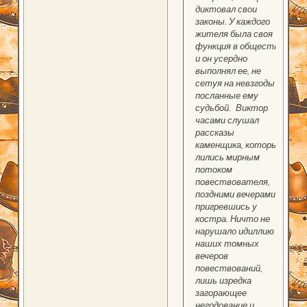
диктовал свои
законы. У каждого
жителя была своя
функция в обществе
и он усердно
выполнял ее, не
сетуя на невзгоды
посланные ему
судьбой. Виктор
часами слушал
рассказы
каменщика, которые
лились мирным
потоком
повествователя,
поздними вечерами
пригревшись у
костра. Ничто не
нарушало идиллию
наших томных
вечеров
повествований,
лишь изредка
загорающее
негодование и