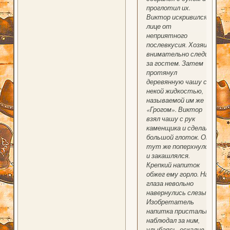
проглотил их.
Виктор искривился в
лице от
неприятного
послевкусия. Хозяин
внимательно следил
за гостем. Затем
протянул
деревянную чашу с
некой жидкостью,
называемой им же
«Грогом». Виктор
взял чашу с рук
каменщика и сделал
большой глоток. Он
тут же поперхнулся
и закашлялся.
Крепкий напиток
обжег ему горло. На
глаза невольно
навернулись слезы.
Изобретатель
напитка пристально
наблюдал за ним,
улыбаясь, оскалив