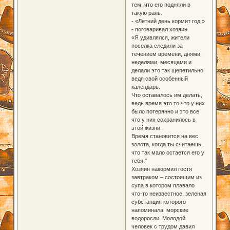
тем, что его подняли в
такую рань.
- «Летний день кормит год.»
- поговаривал хозяин.
«Я удивлялся, жители
поселка следили за
течением времени, днями,
неделями, месяцами и
делали это так щепетильно
ведя свой особенный
календарь.
Что оставалось им делать,
ведь время это то что у них
было потерянно и это все
что у них сохранилось в
этой жизни.
Время становится на вес
золота, когда ты считаешь,
что так мало остается его у
тебя."
Хозяин накормил гостя
завтраком – состоящим из
супа в котором плавало
что-то неизвестное, зеленая
субстанция которого
напоминала морские
водоросли. Молодой
человек с трудом давил