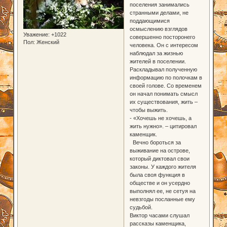
поселения занимались
странными делами, не
поддающимися
осмыслению взглядов
Уважение:
+1022
совершенно посторонего
Пол:
Женский
человека. Он с интересом
наблюдал за жизнью
жителей в поселении.
Раскладывал полученную
информацию по полочкам в
своей голове. Со временем
он начал понимать смысл
их существования, жить –
чтобы выжить.
- «Хочешь не хочешь, а
жить нужно». – цитировал
каменщик.
Вечно бороться за
выживание на острове,
который диктовал свои
законы. У каждого жителя
была своя функция в
обществе и он усердно
выполнял ее, не сетуя на
невзгоды посланные ему
судьбой.
Виктор часами слушал
рассказы каменщика,