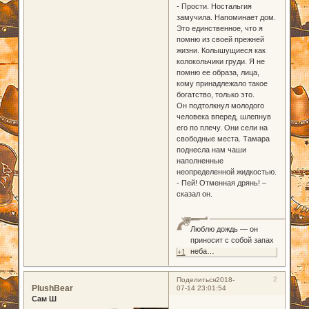
- Прости. Ностальгия
замучила. Напоминает дом.
Это единственное, что я
помню из своей прежней
жизни. Колышущиеся как
колокольчики груди. Я не
помню ее образа, лица,
кому принадлежало такое
богатство, только это.
Он подтолкнул молодого
человека вперед, шлепнув
его по плечу. Они сели на
свободные места. Тамара
поднесла нам чаши
наполненные
неопределенной жидкостью.
- Пей! Отменная дрянь! –
сказал он.
Люблю дождь — он
приносит с собой запах
неба…
+1
2
Поделиться
2018-
PlushBear
07-14 23:01:54
Сам Ш