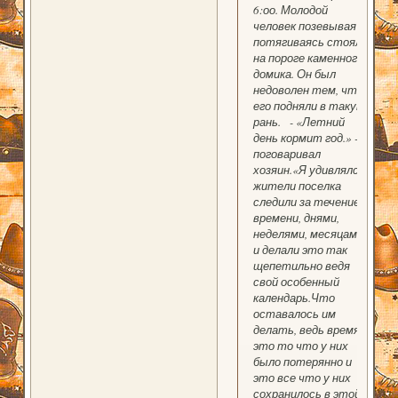
6:оо. Молодой
человек позевывая и
потягиваясь стоял
на пороге каменного
домика. Он был
недоволен тем, что
его подняли в такую
рань. - «Летний
день кормит год.» -
поговаривал
хозяин.«Я удивлялся,
жители поселка
следили за течением
времени, днями,
неделями, месяцами
и делали это так
щепетильно ведя
свой особенный
календарь.Что
оставалось им
делать, ведь время
это то что у них
было потерянно и
это все что у них
сохранилось в этой