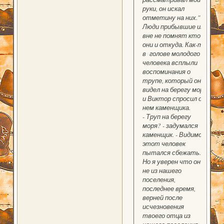
руки, он искал
отметину на них."
Люди прибывшие из
вне не помнят кто
они и откуда. Как-то
в голове молодого
человека всплыли
воспоминания о
трупе, который он
видел на берегу моря
и Виктор спросил о
нем каменщика.
- Труп на берегу
моря? - задумался
каменщик. - Видимо
этот человек
пытался сбежать.
Но я уверен что он
не из нашего
поселения,
последнее время,
верней после
исчезновения
твоего отца из