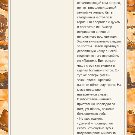
отталкивающий ком в горле,
нечто тянущееся длиной
лентой не желало быть
съеденным и стояло в
горле. Он собрался с духом
и проглотил их. Виктор
искривился в лице от
неприятного послевкусия.
Хозяин внимательно следил
за гостем. Затем протянул
деревянную чашу с некой
жидкостью, называемой им
же «Грогом». Виктор взял
чашу с рук каменщика и
сделал большой глоток. Он
тут же поперхнулся и
закашлялся. Крепкий
напиток обжег ему горло. На
глаза невольно
навернулись слезы.
Изобретатель напитка
пристально наблюдал за
ним, улыбаясь, оскалив
белоснежные зубы.
- Ну как, оценил.
- Да-а-а! – процедил он
сквозь стиснутые зубы
подавляя рвотный позыв.