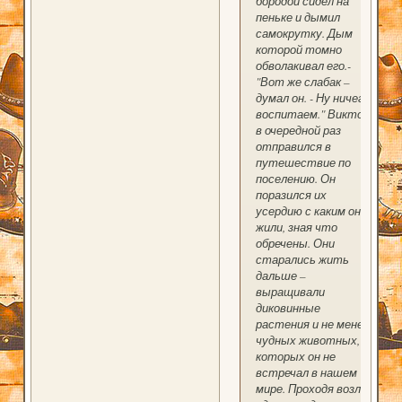
бородой сидел на
пеньке и дымил
самокрутку. Дым
которой томно
обволакивал его.-
"Вот же слабак –
думал он. - Ну ничего
воспитаем." Виктор
в очередной раз
отправился в
путешествие по
поселению. Он
поразился их
усердию с каким они
жили, зная что
обречены. Они
старались жить
дальше –
выращивали
диковинные
растения и не менее
чудных животных,
которых он не
встречал в нашем
мире. Проходя возле