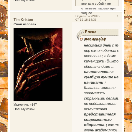
всегда с собой и не
оттягивает карман при
ходьбе.
6
Поделиться
2018-
Tim Kristen
07-15 18:14:36
Свой человек
Елена
написал(а):
Прошло уже
несколько дней с тех
пор как он обитал в
поселении, в доме
каменщика. (
Виктор
обитал в доме
...
начало главы с
сумбура лучше не
начинать
)
Казалось жители
занимались
странными делами,
не поддающимися
Уважение:
+147
осмыслению
Пол:
Мужской
представителя
современного
общества
. ( как то
очень академично)