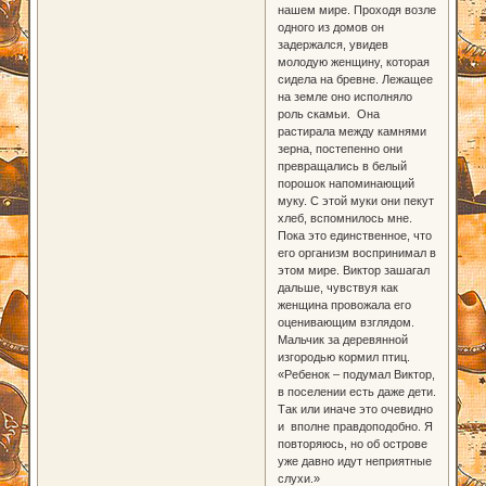
нашем мире. Проходя возле
одного из домов он
задержался, увидев
молодую женщину, которая
сидела на бревне. Лежащее
на земле оно исполняло
роль скамьи. Она
растирала между камнями
зерна, постепенно они
превращались в белый
порошок напоминающий
муку. С этой муки они пекут
хлеб, вспомнилось мне.
Пока это единственное, что
его организм воспринимал в
этом мире. Виктор зашагал
дальше, чувствуя как
женщина провожала его
оценивающим взглядом.
Мальчик за деревянной
изгородью кормил птиц.
«Ребенок – подумал Виктор,
в поселении есть даже дети.
Так или иначе это очевидно
и вполне правдоподобно. Я
повторяюсь, но об острове
уже давно идут неприятные
слухи.»