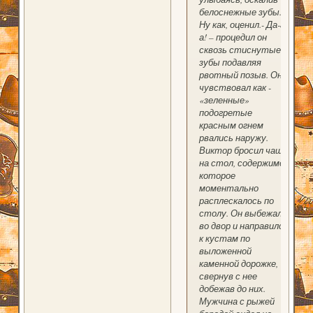
белоснежные зубы.-
Ну как, оценил.- Да-а-
а! – процедил он
сквозь стиснутые
зубы подавляя
рвотный позыв. Он
чувствовал как -
«зеленные»
подогретые
красным огнем
рвались наружу.
Виктор бросил чашу
на стол, содержимое
которое
моментально
расплескалось по
столу. Он выбежал
во двор и направился
к кустам по
выложенной
каменной дорожке,
свернув с нее
добежав до них.
Мужчина с рыжей