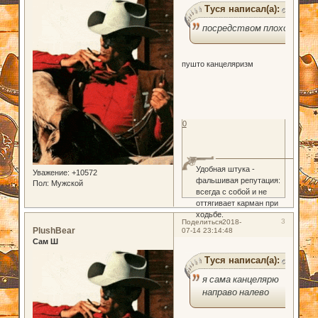
Туся написал(а):
посредством плохо.
пушто канцеляризм
0
Удобная штука -
Уважение:
+10572
фальшивая репутация:
Пол:
Мужской
всегда с собой и не
оттягивает карман при
ходьбе.
3
Поделиться
2018-
PlushBear
07-14 23:14:48
Сам Ш
Туся написал(а):
я сама канцелярю
направо налево