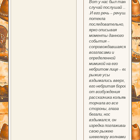
Вот у нас был такой
случай послушай …
.И его речь – речушка
потекла
последовательно,
ярко описывая
моменты данного
события –
сопровождавшаяся
возгласами и
определенной
мимикой на его
небритом лице – его
рыжие усы
вздымались вверх, а
его небритая борода
от возбуждения
рассказчика кольями
торчала во все
стороны, глаза
бегали, нос
вздымался, он
изредка поглаживал
свою рыжею
шевелюру волнами