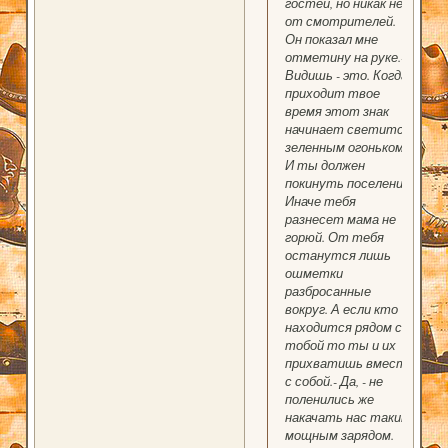
гостей, но никак не
от смотрителей.
Он показал мне
отметину на руке.-
Видишь - это. Когда
приходит твое
время этот знак
начинает светится
зеленным огоньком.
И ты должен
покинуть поселение.
Иначе тебя
разнесет мама не
горюй. От тебя
останутся лишь
ошметки
разбросанные
вокруг. А если кто
находится рядом с
тобой то ты и их
прихватишь вместе
с собой.- Да, - не
поленились же
накачать нас таким
мощным зарядом.