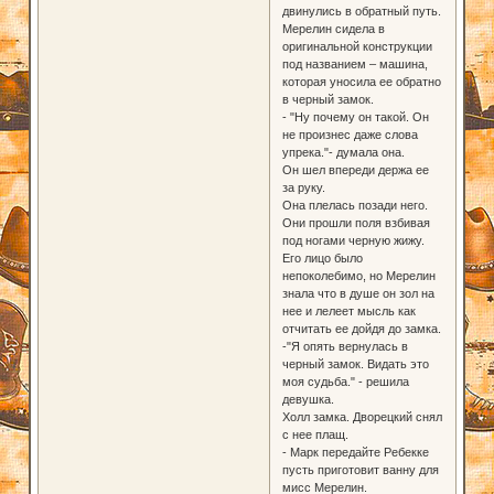
двинулись в обратный путь.
Мерелин сидела в
оригинальной конструкции
под названием – машина,
которая уносила ее обратно
в черный замок.
- "Ну почему он такой. Он
не произнес даже слова
упрека."- думала она.
Он шел впереди держа ее
за руку.
Она плелась позади него.
Они прошли поля взбивая
под ногами черную жижу.
Его лицо было
непоколебимо, но Мерелин
знала что в душе он зол на
нее и лелеет мысль как
отчитать ее дойдя до замка.
-"Я опять вернулась в
черный замок. Видать это
моя судьба." - решила
девушка.
Холл замка. Дворецкий снял
с нее плащ.
- Марк передайте Ребекке
пусть приготовит ванну для
мисс Мерелин.