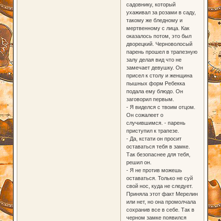
садовнику, который
ухаживал за розами в саду,
такому же бледному и
мертвенному с лица. Как
оказалось потом, это был
дворецкий. Черноволосый
парень прошел в трапезную
залу делая вид что не
замечает девушку. Он
присел к столу и женщина
пышных форм Ребекка
подала ему блюдо. Он
заговорил первым.
- Я виделся с твоим отцом.
Он сожалеет о
случившимся. - парень
приступил к трапезе.
- Да, кстати он просит
оставаться тебя в замке.
Так безопаснее для тебя,
решил он.
- Я не против можешь
оставаться. Только не суй
свой нос, куда не следует.
Приняла этот факт Мерелин
или нет, но она промолчала
сохранив все в себе. Так в
черном замке появился