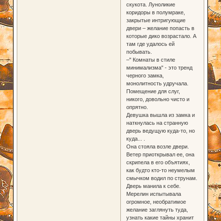
скукота. Луноликие
коридоры в полумраке,
закрытые интригующие
двери – желание попасть в
которые дико возрастало. А
там где удалось ей
побывать.
–" Комнаты в стиле
минимализма" - это тренд
черного замка,
монолитность удручала.
Помещение для слуг,
никого, довольно чисто и
опрятно.
Девушка вышла из замка и
наткнулась на странную
дверь ведущую куда-то, но
куда... .
Она стояла возле двери.
Ветер приоткрывал ее, она
скрипела в его объятиях,
как будто кто-то неумелым
смычком водил по струнам.
Дверь манила к себе.
Мерелин испытывала
огромное, необратимое
желание заглянуть туда,
узнать какие тайны хранит