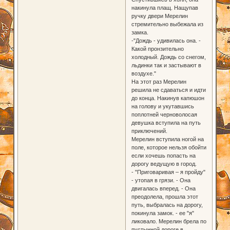
накинула плащ. Нащупав
ручку двери Мерелин
стремительно выбежала из
замка.
-"Дождь - удивилась она. -
Какой пронзительно
холодный. Дождь со снегом,
льдинки так и застывают в
воздухе."
На этот раз Мерелин
решила не сдаваться и идти
до конца. Накинув капюшон
на голову и укутавшись
поплотней черноволосая
девушка вступила на путь
приключений.
Мерелин вступила ногой на
поле, которое нельзя обойти
если хочешь попасть на
дорогу ведущую в город.
- "Приговаривая – я пройду"
- утопая в грязи. - Она
двигалась вперед. - Она
преодолела, прошла этот
путь, выбралась на дорогу,
покинула замок. - ее "я"
ликовало. Мерелин брела по
пустынной дороге в