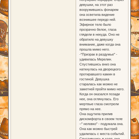
девушки, на этот раз
вооружившись фонарем
она осветила видение
возникшее передо ней.
Эфирное тело было
прозрачно белое, глаза
глядели в некуда. Оно не
обратило на девушку
внимание, даже когда она
прошла мимо него.
-"Призрак в раздумье" -
удивилась Мерелин.
Спустившись вниз она
наткнулась на дворецкого
протиравшего камин в
гостиной. Девушка
старалась как можно не
заметней пройти мимо него.
Когда он оказался позади
нее, она оглянулась. Его
мертвые глаза смотрели
прямо на нее.
Она ощутила прилив
дискомфорта в своем теле
–" неловко" - подумала она.
Она как можно быстрей
удалилась с места событий.
Спустившись в холл, она