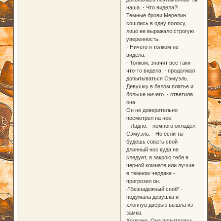
наша. - Что видела?!
Темные брови Мерелин
сошлись в одну полосу,
лицо ее выражало строгую
уверенность.
- Ничего я толком не
видела.
- Толком, значит все таки
что-то видела. - продолжал
допытываться Сэмуэль.
Девушку в белом платье и
больше ничего. - ответила
она.
Он не доверительно
посмотрел на нее.
– Ладно. - немного охладел
Сэмуэль. - Но если ты
будешь совать свой
длинный нос куда не
следует, я закрою тебя в
черной комнате или лучше
в темном чердаке -
пригрозил он.
-"Безнадежный сноб" -
подумала девушка и
хлопнув дверью вышла из
замка.
Холодно. Она попыталась