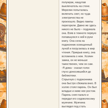
полумрак, нащупав
выключатель на стене.
Мерелин попыталась
включить свет, но чуда
электричества не
произошло. Видно лампы
перегорели. Давно же здесь
никого не было – подумала
она. Взяв в темноте первую
попавшуюся к ней в руки
книгу. Она села на
подоконник освещенный
луной и погрузилась в мир
чтения. Прикрыв книгу, она
вспомнила о нем. Хозяин
замка, он не меньше
таинственен, чем он сам.
-Я дома - сказал голос
глухо доносившийся до
библиотеки.
Спрыгнув с подоконника
она быстро сбежала вниз. В
холле стоял парень. Он был
младше и ниже нее ростом.
Парень снял пальто и
передал его седоволосому
мужчине. Мужчина
выглядел под стать