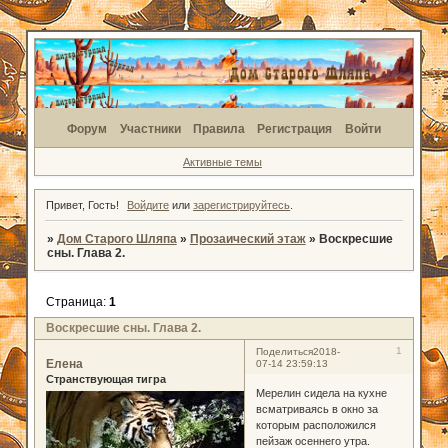
Форум
Участники
Правила
Регистрация
Войти
Активные темы
Привет, Гость!
Войдите
или
зарегистрируйтесь
.
»
Дом Старого Шляпа
»
Прозаический этаж
»
Воскресшие
сны. Глава 2.
Страница:
1
Воскресшие сны. Глава 2.
1
Поделиться
2018-
Елена
07-14 23:59:13
Странствующая тигра
Мерелин сидела на кухне
всматриваясь в окно за
которым расположился
пейзаж осеннего утра.