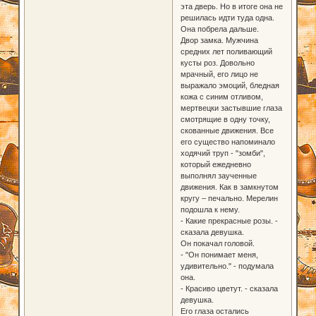
эта дверь. Но в итоге она не
решилась идти туда одна.
Она побрела дальше.
Двор замка. Мужчина
средних лет поливающий
кусты роз. Довольно
мрачный, его лицо не
выражало эмоций, бледная
кожа с синим отливом,
мертвецки застывшие глаза
смотрящие в одну точку,
скованные движения. Все
его существо напоминало
ходячий труп - "зомби",
который ежедневно
выполнял заученные
движения. Как в замкнутом
кругу – печально. Мерелин
подошла к нему.
- Какие прекрасные розы. -
сказала девушка.
Он покачал головой.
- "Он понимает меня,
удивительно." - подумала
она.
- Красиво цветут. - сказала
девушка.
Его глаза остались