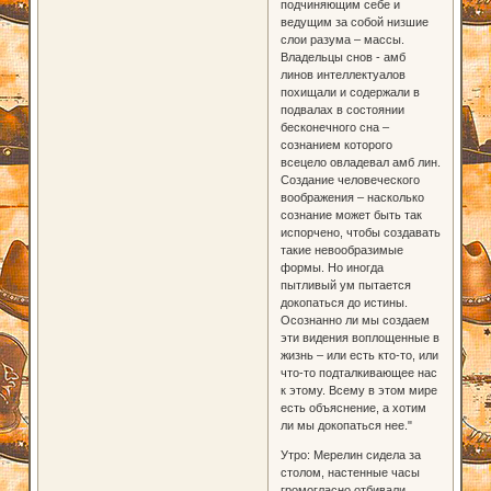
подчиняющим себе и
ведущим за собой низшие
слои разума – массы.
Владельцы снов - амб
линов интеллектуалов
похищали и содержали в
подвалах в состоянии
бесконечного сна –
сознанием которого
всецело овладевал амб лин.
Создание человеческого
воображения – насколько
сознание может быть так
испорчено, чтобы создавать
такие невообразимые
формы. Но иногда
пытливый ум пытается
докопаться до истины.
Осознанно ли мы создаем
эти видения воплощенные в
жизнь – или есть кто-то, или
что-то подталкивающее нас
к этому. Всему в этом мире
есть объяснение, а хотим
ли мы докопаться нее."
Утро: Мерелин сидела за
столом, настенные часы
громогласно отбивали