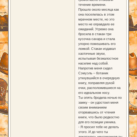
течение времени.
Прошло около месяца как
она поселилась в этом
мрачном месте, но это
место не оправдало ее
ожиданий. Угрюмо она
бросила в стакан три
кусочка сахара и стала
упорно помешивать его
ложкой. Стакан издавал
хаотичные звуки,
испытывая безжалостное
насилие над собой.
Напротив меня сидел
Сэмуэль – ботаник
уткнувшийся в очередную
книгу, поправляя рукой
очки, расположившиеся на
его идеальном носу.
Ты опять бродила ночью по
замку - он удостоил меня
своим вниманием
оторвавшись от чтения
книги, что было редкостно
для его позиции умника.
- Я просил тебе не делать
этого. И до чего ты
докопалась неугомонная ты