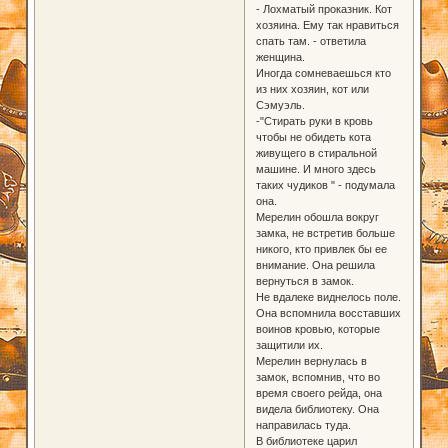
- Лохматый проказник. Кот
хозяина. Ему так нравиться
спать там. - ответила
женщина.
Иногда сомневаешься кто
из них хозяин, кот или
Сэмуэль.
-"Стирать руки в кровь
чтобы не обидеть кота
живущего в стиральной
машине. И много здесь
таких чудиков " - подумала
она.
Мерелин обошла вокруг
замка, не встретив больше
никого, кто привлек бы ее
внимание. Она решила
вернуться в замок.
Не вдалеке виднелось поле.
Она вспомнила восставших
воинов кровью, которые
защитили их.
Мерелин вернулась в
замок, вспомнив, что во
время своего рейда, она
видела библиотеку. Она
направилась туда.
В библиотеке царил