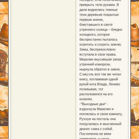
прикрыть тело руками. В
дали виднелись темные
тени деревьев покрытые
первым инеем,
блиставшего в свете
утреннего солнца – бледно
холодного, которое
беспрестанно пыталось
осветить и согреть землю.
Зима, беспрекословно
вступала в свои права.
Мерелин вкусившая запах
утренней изморози,
нырнула обратно в замок.
Сэмуэль все так же читал
книгу, поглаживая одной
рукой кота Влада. Лениво
позевывая, тот
расположился на его
коленях.
-"Выходные дни" -
вздохнула Мерелин и
поплелась в свою комнату.
Рухнув на постель она
погрузилась в мысленный
диалог сама с собой.
Постепенно ее веки
отяжелели, и глаза