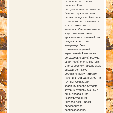
основном состоял из
военных. Они
патрулировали по ночам, но
бывали случаи когда их
вызывали и днем. Амб лины
– никто уже не помнил и не
мог сказать когда это
началось. Они мутировали
– достигали высшего
уровня в неосознанный пик
разума своего сна
владельца. Они
становились умней,
агрессивней. Низшие не
обладающие силой разума
были порой очень жестоки.
С их агрессией тяжело было
справиться, даже
объединенному патрулю.
Амб лины объединялись – в
группы. Создавали
коалиции предводителем
которых становились амб
лины обладающие
исключительным
интеллектом. Даром
предводителя,
беспрекословно