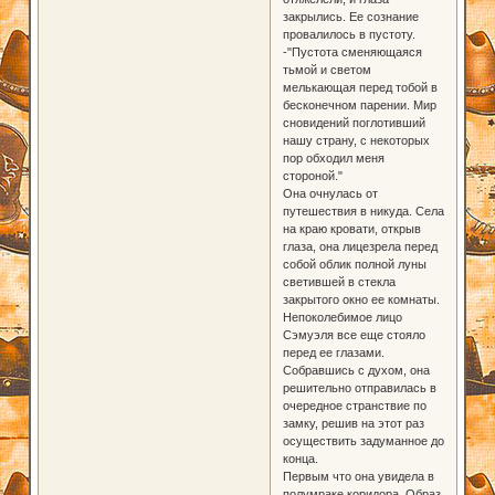
закрылись. Ее сознание
провалилось в пустоту.
-"Пустота сменяющаяся
тьмой и светом
мелькающая перед тобой в
бесконечном парении. Мир
сновидений поглотивший
нашу страну, с некоторых
пор обходил меня
стороной."
Она очнулась от
путешествия в никуда. Села
на краю кровати, открыв
глаза, она лицезрела перед
собой облик полной луны
светившей в стекла
закрытого окно ее комнаты.
Непоколебимое лицо
Сэмуэля все еще стояло
перед ее глазами.
Собравшись с духом, она
решительно отправилась в
очередное странствие по
замку, решив на этот раз
осуществить задуманное до
конца.
Первым что она увидела в
полумраке коридора. Образ