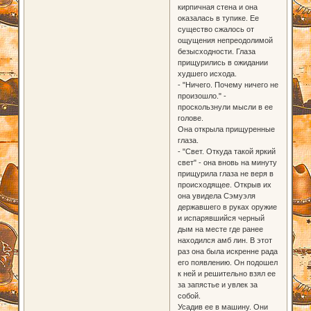
кирпичная стена и она
оказалась в тупике. Ее
существо сжалось от
ощущения непреодолимой
безысходности. Глаза
прищурились в ожидании
худшего исхода.
- "Ничего. Почему ничего не
произошло." -
проскользнули мысли в ее
голове.
Она открыла прищуренные
глаза.
- "Свет. Откуда такой яркий
свет" - она вновь на минуту
прищурила глаза не веря в
происходящее. Открыв их
она увидела Сэмуэля
державшего в руках оружие
и испарявшийся черный
дым на месте где ранее
находился амб лин. В этот
раз она была искренне рада
его появлению. Он подошел
к ней и решительно взял ее
за запястье и увлек за
собой.
Усадив ее в машину. Они