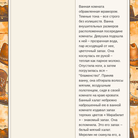
Ванная комната
обрамленная мрамором.
Темные тона – все строго
без излишеств. Ванна
внушительных размеров
расположенная посередине
комнаты. Девушка подошла
к ней – прозрачная вода,
пар исходящий от нее,
цветочный запах. Она
коснулась ее рукой –
теплая как парное молоко.
Опустила ноги, а затем
погрузилась вся –
"блаженство". Приняв
ванну, она обтирала волосы
мягким, воздушным
полотенцем, сидя в своей
комнате на краю кровати.
Банный халат небрежно
наброшенный ею в ванной
комнате издавал запах
терпких цветов « Мирабилит
» - знакомый запах. Она
вспомнила. Это его запах –
белый мягкий халат.
Мерелин не скинула его, а