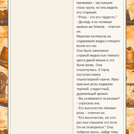
прежними – застывшие
глаза трупа, но она видела
его старания.
-"Розы - это его гордость."
- Да ведь я их поливаю
кровью ам блинов. - ответил
он.
Мерелин взглянула на
содержание ведра стоящего
возле его ног.
Оно было наполнено
страной жидкостью темного
цвета дикой вишни и это
была кровь. Она
отшатнулась. К горлу
поступил комок
тошнотворной горечи. Ярко
красные розы издавали
терпкий, сладостный,
дурманящий аромат.
- Вы ухаживаете за розами?
- спросила она.
- Его высочество обожает
розы. - ответил он.
-"Его высочество, на этот
раз она слышала это ясно.
Он не оговорился." Она
побрела прочь, найдя тему