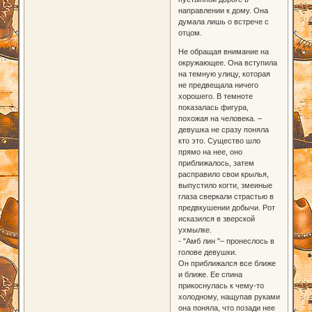
направлении к дому. Она
думала лишь о встрече с
отцом.
Не обращая внимание на
окружающее. Она вступила
на темную улицу, которая
не предвещала ничего
хорошего. В темноте
показалась фигура,
похожая на человека. –
девушка не сразу поняла
кто это. Существо шло
прямо на нее, оно
приближалось, затем
расправило свои крылья,
выпустило когти, змеиные
глаза сверкали страстью в
предвкушении добычи. Рот
исказился в зверской
ухмылке.
- "Амб лин "– пронеслось в
голове девушки.
Он приближался все ближе
и ближе. Ее спина
прикоснулась к чему-то
холодному, нащупав руками
она поняла, что позади нее