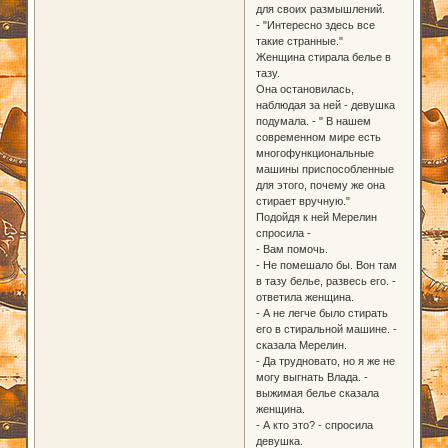
для своих размышлений.
- "Интересно здесь все
такие странные."
Женщина стирала белье в
тазу.
Она остановилась,
наблюдая за ней - девушка
подумала. - " В нашем
современном мире есть
многофункциональные
машины приспособленные
для этого, почему же она
стирает вручную."
Подойдя к ней Мерелин
спросила -
- Вам помочь.
- Не помешало бы. Вон там
в тазу белье, развесь его. -
ответила женщина.
- А не легче было стирать
его в стиральной машине. -
сказала Мерелин.
- Да трудновато, но я же не
могу выгнать Влада. -
выжимая белье сказала
женщина.
- А кто это? - спросила
девушка.