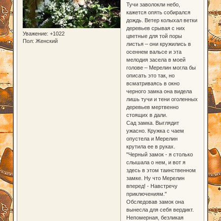
Тучи заволокли небо,
кажется опять собирался
дождь. Ветер колыхал ветки
деревьев срывая с них
Уважение:
+1022
цветные для той поры
Пол:
Женский
листья – они кружились в
осеннем вальсе и эта
мелодия засела в моей
голове – Мерелин могла бы
описать это так, но
всматриваясь в окно
черного замка она видела
лишь тучи и тени оголенных
деревьев мертвенно
стоящих в дали.
Сад замка. Выглядит
ужасно. Кружка с чаем
опустела и Мерелин
крутила ее в руках.
"Черный замок - я столько
слышала о нем, и вот я
здесь в этом таинственном
замке. Ну что Мерелин
вперед! - Навстречу
приключениям."
Обследовав замок она
вынесла для себя вердикт.
Непомерная, безликая