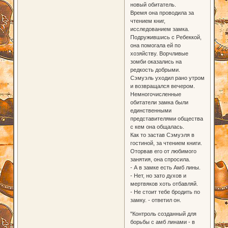
новый обитатель.
Время она проводила за
чтением книг,
исследованием замка.
Подружившись с Ребеккой,
она помогала ей по
хозяйству. Ворчливые
зомби оказались на
редкость добрыми.
Сэмуэль уходил рано утром
и возвращался вечером.
Немногочисленные
обитатели замка были
единственными
представителями общества
с кем она общалась.
Как то застав Сэмуэля в
гостиной, за чтением книги.
Оторвав его от любимого
занятия, она спросила.
- А в замке есть Амб лины.
- Нет, но зато духов и
мертвяков хоть отбавляй.
- Не стоит тебе бродить по
замку. - ответил он.
"Контроль созданный для
борьбы с амб линами - в