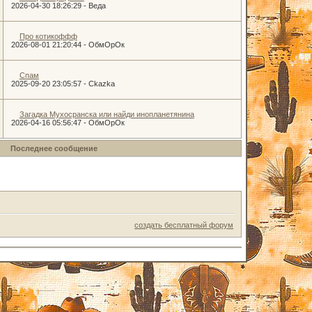
2026-04-30 18:26:29
-
Веда
Про котикоффф
2026-08-01 21:20:44
-
ОбмОрОк
Спам
2025-09-20 23:05:57
-
Ckazka
Загадка Мухосранска или найди инопланетянина
2026-04-16 05:56:47
-
ОбмОрОк
Последнее сообщение
создать бесплатный форум