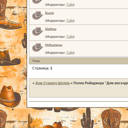
(Модераторы:
Тэйр
)
Были
(Модераторы:
Тэйр
)
Шабаш
(Модераторы:
Тэйр
)
Небылицы
(Модераторы:
Тэйр
)
Тема
Страница:
1
»
Дом Старого Шляпа
»
Полка Рейнджера "Дом восход