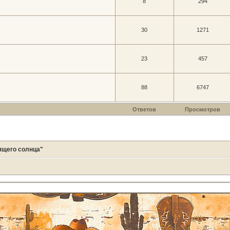
8
294
30
1271
23
457
88
6747
Ответов
Просмотров
ящего солнца"