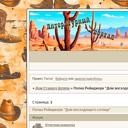
Привет, Гость!
Войдите
или
зарегистрируйтесь
.
»
Дом Старого Шляпа
»
Полка Рейнджера "Дом восход
Страница:
1
Полка Рейнджера "Дом восходящего солнца"
Форум
Отчетная комнатка