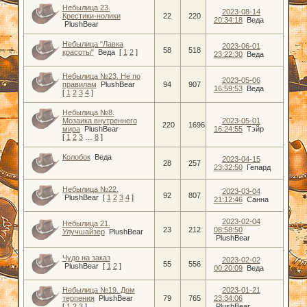
Небылица 23.
2023-08-14
Крестики-нолики
22
220
20:34:18
Веда
PlushBear
Небылица "Лавка
2023-06-01
58
518
красоты"
Веда
[
1
2
]
23:22:30
Веда
Небылица №23. Не по
2023-05-06
правилам
PlushBear
94
907
16:59:53
Веда
[
1
2
3
4
]
Небылица №8.
Мозаика внутреннего
2023-05-01
220
1696
мира
PlushBear
16:24:55
Тэйр
[
1
2
3
…
8
]
Колобок
Веда
2023-04-15
28
257
23:32:50
Гепард
Небылица №22.
2023-03-04
92
807
PlushBear
[
1
2
3
4
]
21:12:46
Санна
2023-02-04
Небылица 21.
23
212
08:58:50
Улучшайзер
PlushBear
PlushBear
Чудо на заказ
2023-02-02
55
556
PlushBear
[
1
2
]
00:20:09
Веда
Небылица №19. Дом
2023-01-21
терпения
PlushBear
79
765
23:34:06
[
1
2
3
]
PlushBear