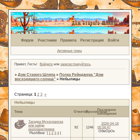
Форум
Участники
Правила
Регистрация
Войти
Активные темы
Привет, Гость!
Войдите
или
зарегистрируйтесь
.
»
Дом Старого Шляпа
»
Полка Рейнджера "Дом
восходящего солнца"
»
Небылицы
Страница:
1
2
3
»
Небылицы
Последнее
Тема
Ответов
Просмотров
сообщение
Загадка Мухосранска
2026-04-16
или найди
92
1246
05:56:47
инопланетянина
ОбмОрОк
PlushBear
[
1
2
3
4
]