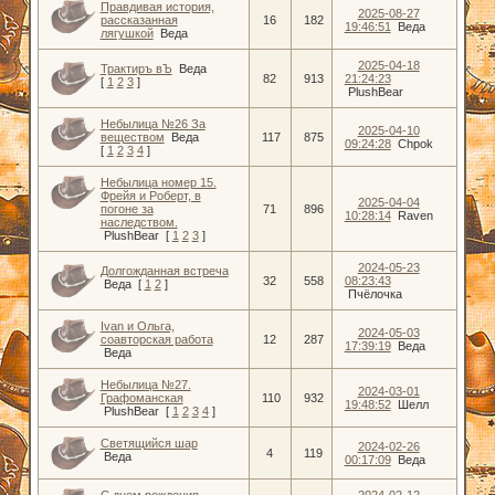
Правдивая история,
2025-08-27
рассказанная
16
182
19:46:51
Веда
лягушкой
Веда
2025-04-18
Трактиръ вЪ
Веда
82
913
21:24:23
[
1
2
3
]
PlushBear
Небылица №26 За
2025-04-10
веществом
Веда
117
875
09:24:28
Сhpok
[
1
2
3
4
]
Небылица номер 15.
Фрейя и Роберт, в
2025-04-04
погоне за
71
896
10:28:14
Raven
наследством.
PlushBear
[
1
2
3
]
2024-05-23
Долгожданная встреча
32
558
08:23:43
Веда
[
1
2
]
Пчёлочка
Ivan и Ольга,
2024-05-03
соавторская работа
12
287
17:39:19
Веда
Веда
Небылица №27.
2024-03-01
Графоманская
110
932
19:48:52
Шелл
PlushBear
[
1
2
3
4
]
Светящийся шар
2024-02-26
4
119
Веда
00:17:09
Веда
С днем рождения,
2024-02-12