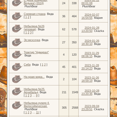
Ведьма! (2024)
24
338
00:01:08
PlushBear
PlushBear
Снежная страна
Веда
2024-02-07
36
464
[
1
2
]
16:54:55
Мария
Небылица №26
2024-01-28
(игровая)
Веда
62
578
13:20:50
Ckazka
[
1
2
3
]
Эсэмэсочка
Веда
2024-01-26
27
350
18:30:10
Веда
Трактир "Адмирал"
2023-11-29
4
120
Веда
08:06:15
Веда
Сиба
Веда
[
1
2
]
2023-11-28
45
401
20:14:23
Веда
На краю мира...
Веда
2023-11-26
2
104
18:59:19
Веда
Небылица №25.
2023-10-28
Арчибальд
Веда
211
1549
23:20:35
Веда
[
1
2
3
…
8
]
Небылица нумер 4.
Философическая.
2023-09-04
305
2568
PlushBear
23:29:51
Ckazka
[
1
2
3
…
11
]