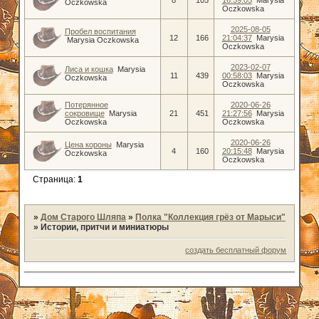
Oczkowska
Oczkowska
2025-08-05
Пробел воспитания
12
166
21:04:37
Marysia
Marysia Oczkowska
Oczkowska
2023-02-07
Лиса и кошка
Marysia
11
439
00:58:03
Marysia
Oczkowska
Oczkowska
Потерянное
2020-06-26
сокровище
Marysia
21
451
21:27:56
Marysia
Oczkowska
Oczkowska
2020-06-26
Цена короны
Marysia
4
160
20:15:48
Marysia
Oczkowska
Oczkowska
Страница:
1
»
Дом Старого Шляпа
»
Полка "Коллекция грёз от Марыси"
»
Истории, притчи и миниатюры
создать бесплатный форум