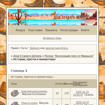
Форум
Участники
Правила
Регистрация
Войти
Активные темы
Привет, Гость!
Войдите
или
зарегистрируйтесь
.
»
Дом Старого Шляпа
»
Полка "Коллекция грёз от Марыси"
»
Истории, притчи и миниатюры
Страница:
1
Истории, притчи и миниатюры
Последнее
Тема
Ответов
Просмотров
сообщение
Благодатный колодец
2025-11-22
13
175
Marysia Oczkowska
14:09:47
Ckazka
2025-10-07
Просто осень
Marysia
8
105
16:59:05
Marysia