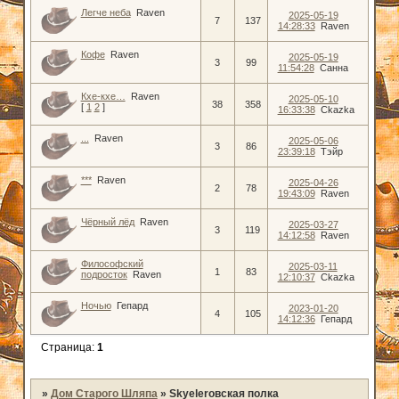
Легче неба
Raven
2025-05-19
7
137
14:28:33
Raven
Кофе
Raven
2025-05-19
3
99
11:54:28
Санна
Кхе-кхе…
Raven
2025-05-10
38
358
[
1
2
]
16:33:38
Ckazka
...
Raven
2025-05-06
3
86
23:39:18
Тэйр
***
Raven
2025-04-26
2
78
19:43:09
Raven
Чёрный лёд
Raven
2025-03-27
3
119
14:12:58
Raven
Философский
2025-03-11
1
83
подросток
Raven
12:10:37
Ckazka
Ночью
Гепард
2023-01-20
4
105
14:12:36
Гепард
Страница:
1
»
Дом Старого Шляпа
»
Skyelerовская полка