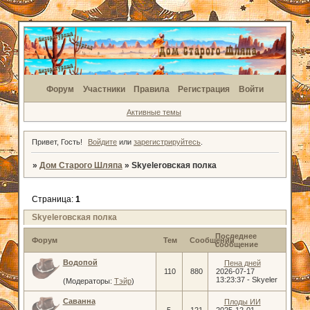
Форум
Участники
Правила
Регистрация
Войти
Активные темы
Привет, Гость!
Войдите
или
зарегистрируйтесь
.
»
Дом Старого Шляпа
»
Skyelerовская полка
Страница:
1
Skyelerовская полка
Последнее
Форум
Тем
Сообщений
сообщение
Водопой
Пена дней
110
880
2026-07-17
13:23:37
-
Skyeler
(Модераторы:
Тэйр
)
Саванна
Плоды ИИ
5
121
2025-12-01