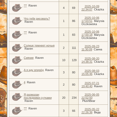
***
Raven
2025-10-09
4
69
22:34:07
Ckazka
2025-10-06
Что тебе рисовать?
1
86
17:03:51
Marysia
Raven
Oczkowska
2025-10-06
***
Raven
1
83
17:00:18
Marysia
Oczkowska
Солнце темнеет ночью
2025-09-23
2
111
Raven
11:30:09
Санна
Сияние
Raven
2025-08-20
10
129
14:38:31
Ckazka
А я иду вперёд
Raven
2025-08-03
3
80
15:05:46
Ckazka
4
Raven
2025-07-21
2
80
19:40:40
Raven
Я размазан
2025-06-05
последними сутками
20
234
22:52:50
Raven
PlushBear
***
Raven
2025-05-22
3
66
22:26:36
Веда