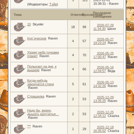
15:38:31
-
Raven
(Модераторы:
Тэйр
)
Последнее
Тема
Ответов
Просмотров
сообщение
10
Skyeler
2026-07-29
18
99
11:34:30
Шелл
Iron`ическое
Raven
2026-05-27
4
57
19:23:24
Raven
Узорит небо точками
2026-05-25
4
70
планет
Raven
17:00:47
Raven
Полыхает на дне, к
2026-05-16
4
66
вышине
Raven
12:04:57
Веда
Когда-нибудь
2026-05-13
закончатся стихи
5
61
14:32:26
Raven
Raven
Страшилка
Raven
2025-12-29
2
53
13:35:25
Raven
Надо бы, верно,
2025-12-25
дышать разучитья…
2
53
12:34:12
Ckazka
Raven
***
Raven
2025-12-18
1
29
16:35:02
Ckazka