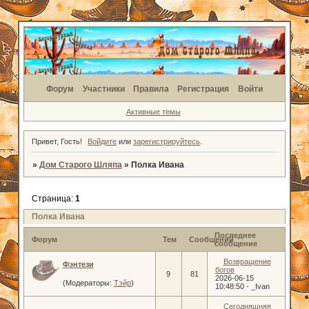
Форум
Участники
Правила
Регистрация
Войти
Активные темы
Привет, Гость!
Войдите
или
зарегистрируйтесь
.
»
Дом Старого Шляпа
»
Полка Ивана
Страница:
1
Полка Ивана
Последнее
Форум
Тем
Сообщений
сообщение
Возвращение
Фэнтези
богов
9
81
2026-06-15
(Модераторы:
Тэйр
)
10:48:50
-
_Ivan
Сегодняшняя