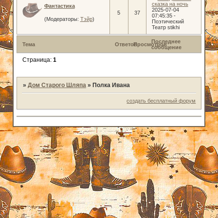
сказка на ночь
Фантастика
2025-07-04
5
37
07:45:35
-
(Модераторы:
Тэйр
)
Поэтический
Театр stikhi
Последнее
Тема
Ответов
Просмотров
сообщение
Страница:
1
»
Дом Старого Шляпа
»
Полка Ивана
создать бесплатный форум