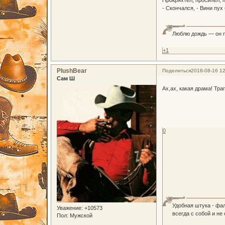
- Скончался, - Вини пух
Люблю дождь — он п
+1
PlushBear
Поделиться
2018-08-16 12
Сам Ш
Ах,ах, какая драма! Тра
0
Удобная штука - фа
Уважение:
+10573
всегда с собой и не
Пол:
Мужской