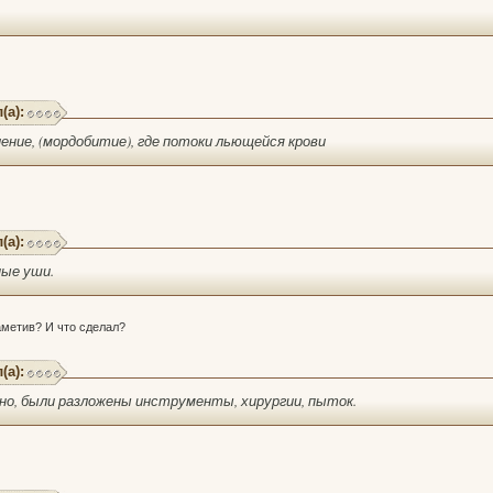
(а):
биение, (мордобитие), где потоки льющейся крови
(а):
ные уши.
аметив? И что сделал?
(а):
но, были разложены инструменты, хирургии, пыток.