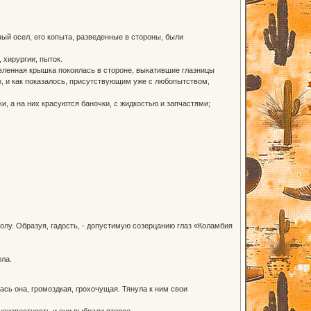
ый осел, его копыта, разведенные в стороны, были
 хирургии, пыток.
авленная крышка покоилась в стороне, выкатившие глазницы
о, и как показалось, присутствующим уже с любопытством,
ки, а на них красуются баночки, с жидкостью и запчастями;
олу. Образуя, гадость, - допустимую созерцанию глаз «Коламбия
ела.
ась она, громоздкая, грохочущая. Тянула к ним свои
 неизвестность и они выбрали второе.