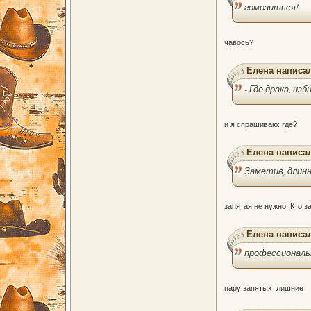
гомозиться!
чавось?
Елена написал
- Где драка, из
и я спрашиваю: где?
Елена написал
Заметив, длин
запятая не нужно. Кто з
Елена написал
профессиональ
пару запятых лишние