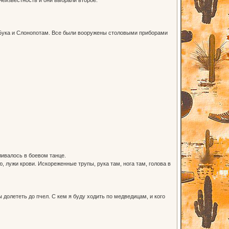
, Бука и Слонопотам. Все были вооружены столовыми приборами
ливалось в боевом танце.
 лужи крови. Искореженные трупы, рука там, нога там, голова в
ы долететь до пчел. С кем я буду ходить по медведицам, и кого