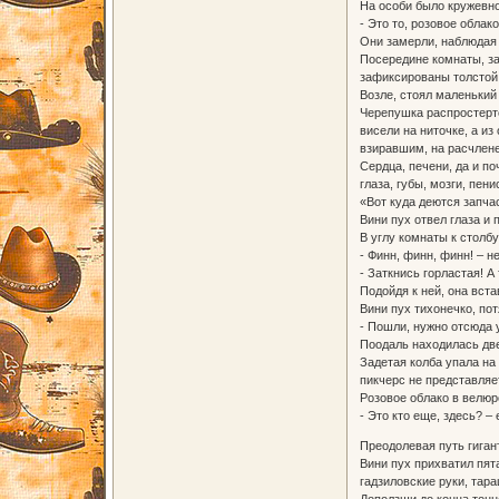
На особи было кружевно
- Это то, розовое облак
Они замерли, наблюдая 
Посередине комнаты, за
зафиксированы толстой
Возле, стоял маленький
Черепушка распростерто
висели на ниточке, а и
взиравшим, на расчленен
Сердца, печени, да и по
глаза, губы, мозги, пени
«Вот куда деются запчас
Вини пух отвел глаза и 
В углу комнаты к столб
- Финн, финн, финн! – н
- Заткнись горластая! А
Подойдя к ней, она вста
Вини пух тихонечко, пот
- Пошли, нужно отсюда 
Поодаль находилась две
Задетая колба упала на
пикчерс не представляе
Розовое облако в велюр
- Это кто еще, здесь? –
Преодолевая путь гиган
Вини пух прихватил пята
гадзиловские руки, тар
Доползши до конца тонне