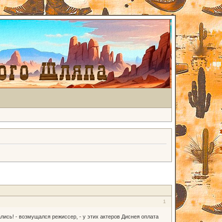
1
ались! - возмущался режиссер, - у этих актеров Диснея оплата