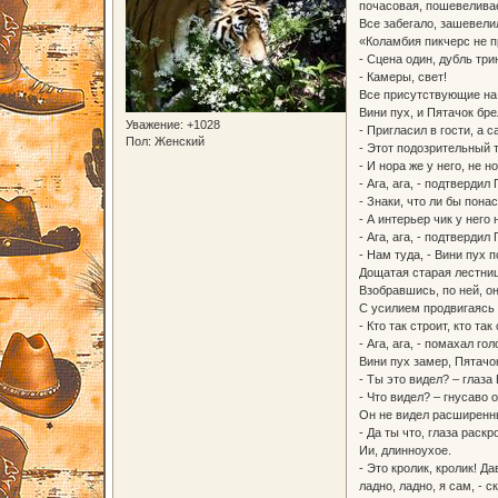
почасовая, пошевеливае
Все забегало, зашевели
«Коламбия пикчерс не п
- Сцена один, дубль три
- Камеры, свет!
Все присутствующие на 
Вини пух, и Пятачок бре
Уважение:
+1028
- Пригласил в гости, а с
Пол:
Женский
- Этот подозрительный т
- И нора же у него, не н
- Ага, ага, - подтвердил
- Знаки, что ли бы пона
- А интерьер чик у него
- Ага, ага, - подтвердил
- Нам туда, - Вини пух 
Дощатая старая лестниц
Взобравшись, по ней, он
С усилием продвигаясь 
- Кто так строит, кто так
- Ага, ага, - помахал го
Вини пух замер, Пятачок
- Ты это видел? – глаза
- Что видел? – гнусаво 
Он не видел расширенных
- Да ты что, глаза раск
Ии, длинноухое.
- Это кролик, кролик! Д
ладно, ладно, я сам, - 