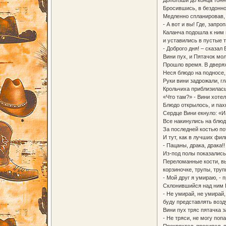
Бросившись, в бездоннос
Медленно спланировав, 
- А вот и вы! Где, запр
Каланча подошла к ним 
и уставились в пустые 
- Доброго дня! – сказал
Вини пух, и Пятачок мо
Прошло время. В дверях
Неся блюдо на подносе,
Руки вини задрожали, гл
Крольчиха приблизилась
«Что там?» - Вини хотел
Блюдо открылось, и пах
Сердце Вини екнуло: «Иа
Все накинулись на блюд
За последней костью по
И тут, как в лучших фи
- Пацаны, драка, драка!
Из-под полы показались
Переломанные кости, вы
корзиночке, трупы, труп
- Мой друг я умираю, - 
Склонившийся над ним Ви
- Не умирай, не умирай,
буду представлять воз
Вини пух тряс пятачка з
- Не тряси, не могу попа
Прокряхтел, просипел, 