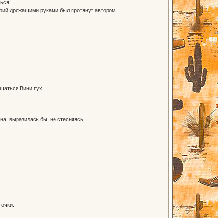
ься!
арий дрожащими руками был протянут автором.
ущаться Вини пух.
на, выразилась бы, не стесняясь.
точки.