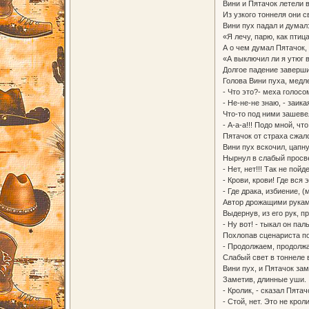
Вини и Пятачок летели в
Из узкого тоннеля они с
Вини пух падал и думал
«Я лечу, парю, как птиц
А о чем думал Пятачок, 
«А выключил ли я утюг в
Долгое падение заверши
Голова Вини пуха, медле
- Что это?- меха голосо
- Не-не-не знаю, - заика
Что-то под ними зашеве
- А-а-а!!! Подо мной, чт
Пятачок от страха сжалс
Вини пух вскочил, цапн
Нырнул в слабый просв
- Нет, нет!!! Так не пой
- Крови, крови! Где вся
- Где драка, избиение, 
Автор дрожащими рукам
Выдернув, из его рук, 
- Ну вот! - тыкал он па
Похлопав сценариста по
- Продолжаем, продолжа
Слабый свет в тоннеле
Вини пух, и Пятачок за
Заметив, длинные уши.
- Кролик, - сказал Пятач
- Стой, нет. Это не кро