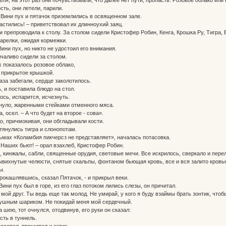
ть, они летели, парили.
Вини пух и пятачок приземлились в освященном зале.
опастились! – приветствовал их длинноухий заяц.
и препроводила к столу. За столом сидели Кристофер Робин, Кенга, Крошка Ру, Тигра
тарелки, ожидая кормежки.
 Вини пух, но никто не удостоил его внимания.
лчаливо сидели за столом.
 показалось розовое облако,
 прикрытое крышкой.
аза забегали, сердце заколотилось.
, и поставила блюдо на стол.
ось, испарится, исчезнуть.
нуло, жаренными стейками отменного мяса.
, осел. – А что будет на второе - сова».
о, причмокивая, они обгладывали кости.
тянулись тигра и слонопотам.
льмах «Коламбия пикчерсз не представляет», началась потасовка.
! Наших бьют! – орал взахлеб, Кристофер Робин.
, кинжалы, сабли, священные орудия, световые мечи. Все искрилось, сверкало и пере
вихнутые челюсти, снятые скальпы, фонтаном бьющая кровь, все и вся залито кровью,
ы.
прокашлявшись, сказал Пятачок, - и прикрыл веки.
ни пух был в горе, из его глаз потоком лились слезы, он причитал.
 мой друг. Ты ведь еще так молод. Не умирай, у кого я буду взаймы брать зонтик, чтоб
душным шариком. Не покидай меня мой сердечный.
а шею, тот очнулся, отодвинув, его руки он сказал:
сть в туннель.
посопел, прошипел и затих.