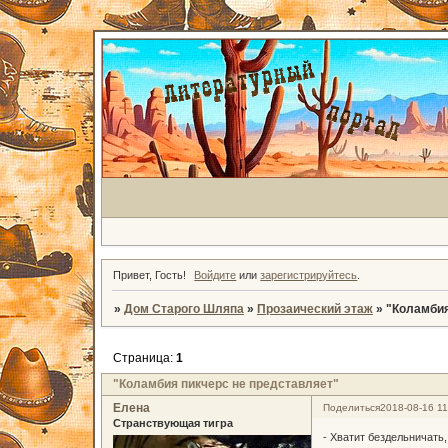
Привет, Гость!
Войдите
или
зарегистрируйтесь
.
»
Дом Старого Шляпа
»
Прозаический этаж
»
"Коламбия
Страница:
1
"Коламбия пикчерс не представляет"
Елена
Поделиться
2018-08-16 11
Странствующая тигра
- Хватит бездельничать,