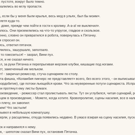
 пустоте, вокруг было темно.
валились во мглу пропасти.
:
а, если бы у меня были крылья, весь мед в ульях, был бы моим».
летя куда-то.
 доме, прежде чем пойти в гости к кролику. А-а-а! не выключил».
лось. Они приземлились на что-то упругое, гладкое и скользкое.
нно, словно он превратился в робота, повернулась к Пятачку.
м спросил он.
ясь, ответил пятачок.
лилось, зашуршало, заползало.
о то гомозиться! – заорал, Вини пух.
я, и не сказал ничего.
ул, за руки Пятачка и перепрыгивая мерзкие клубки, кишащие под ногами.
ет, замеченный им мельком.
дет! - закричал режиссер, стуча сценарием по столу.
 эта фишка, «Коламбия пикчерс не представляет» всего, без всего этого, - он выписыв
(мордобитие), где потоки льющейся крови. Что за неуверенные потуги сценариста. Испра
и протянул ему листы бумаги.
произведение, - режиссер стал пролистывать листы. Тут он углубился, читая сценарий
льцем в произведение, - Можете, когда хотите. Кровопролитие, сцены насилия, все в нал
 плечу, он завопил:
ем! Что застыли!
 вывел в небольшую комнатушку.
мерли, у расщелины, откуда появились недавно. В ужасе взирая на сцену насилия, пуск
ок и направился к нему.
лик, - шепотом сказал Вини пух, остановив Пятачка.