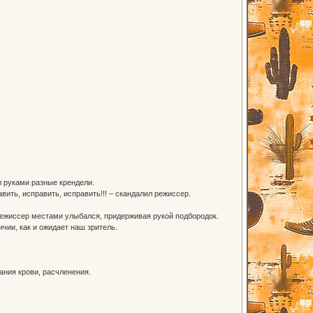
ал руками разные крендели.
вить, исправить, исправить!!! – скандалил режиссер.
, режиссер местами улыбался, придерживая рукой подбородок.
ичии, как и ожидает наш зритель.
ания крови, расчленения.