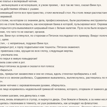
е платье и велюровый чепчик.
о, мелькнувшее и исчезнувшее, в узком проеме, - все так же тихо, сказал Вини пух.
за действиями облака с ушами.
нимающий почти все пространство, стоял железный стол. На столе лежал распластанн
 веревкой.
 столик, на котором со знанием дела, профессионально, были разложены инструменты,
го на столе была вскрыта, как консервная банка в которой, пульсировал мозг. Окров
з открытого рта вываливался шершавый язык с белым налетом. Пузо осла было вскрыт
ие, что чего-то не хватает, органов.
чек. Вини пух оглянулся, по сторонам и Пятачок последовал его примеру. Вокруг полоч
с, щеки.
ти», - с неприязнью, подумал Вини пух.
прикрыл рот, к горлу подкатывал ком тошноты. Пятачок окаменел.
у привязана сова, орущая во всю глотку, следующая жертва.
е умолкала она.
 то перья в живую повыдергаю!
вила сове кляп в рот.
янул пятачка за рукав и сказал в пол голоса:
убираться.
рь, прикрытая занавесями и они не спеша, вдоль стеночки пробирались к ней.
 пол и со звоном разбилась. Содержимое вывалилось, выплеснулось, растекалось по п
т».
овом чепчике с окровавленными руками, обернулось.
 ее лицо искривилось недовольной гримасой человека, которого, оторвали от важного д
тскими шагами, она двинулась к нам.
чка, вновь впавшего в ступор, и нырнул в дверь. Они бежали и бежали, а за ними несл
ащилась глазенками в темноту, ее уши развивались, как штандарт на флагштоке.
ля, на этот раз они почувствовали, что далее нет пути, пропасть. Розовое облако или