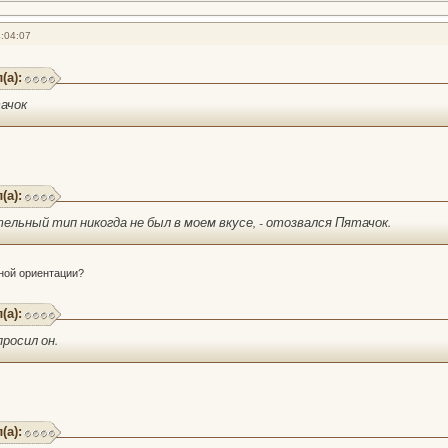
:04:07
(а):
тачок
(а):
льный тип никогда не был в моем вкусе, - отозвался Пятачок.
ной ориентации?
(а):
просил он.
(а):