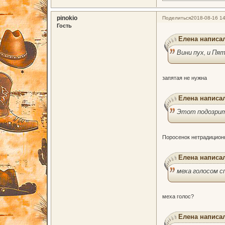
pinokio
Поделиться
2018-08-16 14
Гость
Елена написал
Вини пух, и Пя
запятая не нужна
Елена написал
Этот подозрите
Поросенок нетрадицион
Елена написал
меха голосом с
меха голос?
Елена написал