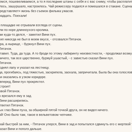
мся, пошевеливаемся, а то я последние штаны с себя и с вас сниму, чтобы расплатит
лось, зашуршало, настроилось. Чай режиссеру подался и помешался в стакане. Сцен
редставляет» жизнь без съемок фильма ужасов.
надцать. Поехали!
площадке не отрывали взгляда от сцены.
ли по норе длинноухого кролика.
ам куда-то делся, - заметил Вини пух.
ип никогда не был в моем вкусе, - отозвался Пятачок.
ора, а нырище, - буркнул Вини пух.
 Пятачок.
ставил. Туда, да туда. А то броди по этому лабиринту неизвестности, - продолжал возм
 ничего, так все царственно, буржуй ушастый, - с завистью сказал Вини пух.
 Пятачок.
поднял лапу и указал на лестницу.
а, прогибаясь, под тяжестью, заскрипела, заохала, запричитала. Была бы она голослов
и оказались в узком коридоре.
вперед, Вини пух прокряхтел.
 строит!
ловой Пятачок.
 врезался ему в зад.
 Вини расширились.
ответил Пятачок.
 глаз Вини пуха, за обширной пятой точкой друга, он не видел ничего.
рой! Оно было там, такое в вельветовом чепчике.
авай быстрей за ним, - Пятачок уперся, Вини в зад и попытался сдвинуть его с мертвой 
сказал Вини и пополз дальше.