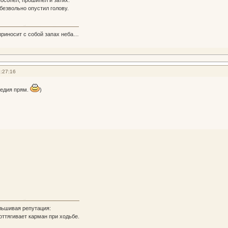
 безвольно опустил голову.
риносит с собой запах неба…
:27:16
гедия прям.
)
льшивая репутация:
 оттягивает карман при ходьбе.