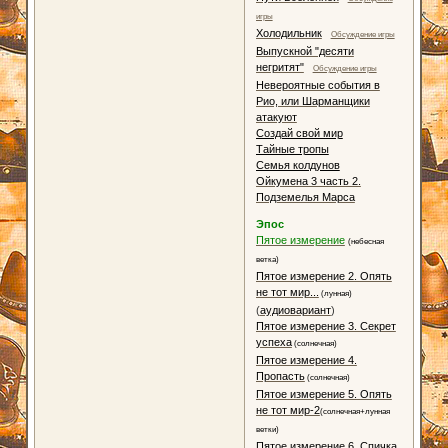
игры
Холодильник
Обсуждение игры
Выпускной "десяти
негритят"
Обсуждение игры
Невероятные события в
Рио, или Шарманщики
атакуют
Создай свой мир
Тайные тропы
Семья колдунов
Ойкумена 3 часть 2.
Подземелья Марса
Эпос
Пятое измерение
(небесная
ветка)
Пятое измерение 2. Опять
не тот мир...
(лунная)
(
аудиовариант
)
Пятое измерение 3. Секрет
успеха
(солнечная)
Пятое измерение 4.
Пропасть
(солнечная)
Пятое измерение 5. Опять
не тот мир-2
(солнечная+лунная
ветки)
Пятое измерение 6. Спичка