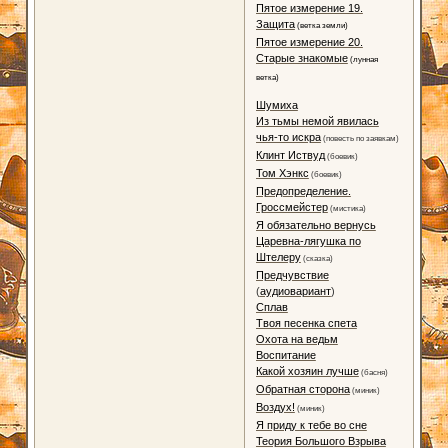
Пятое измерение 19.
Защита
(ветка земли)
Пятое измерение 20.
Старые знакомые
(лунная
ветка)
Шумиха
Из тьмы немой явилась
чья-то искра
(повесть по заявкам)
Клинт Иствуд
(боевик)
Том Хэнкс
(боевик)
Предопределение.
Гроссмейстер
(мистика)
Я обязательно вернусь
Царевна-лягушка по
Штелеру
(сказка)
Предчувствие
(
аудиовариант
)
Сплав
Твоя песенка спета
Охота на ведьм
Воспитание
Какой хозяин лучше
(басня)
Обратная сторона
(миник)
Воздух!
(миник)
Я приду к тебе во сне
Теория Большого Взрыва