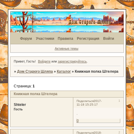
Форум
Участники
Правила
Регистрация
Войти
Активные темы
Привет, Гость!
Войдите
или
зарегистрируйтесь
.
»
Дом Старого Шляпа
»
Каталог
»
Книжная полка Штелера
Страница:
1
Книжная полка Штелера
1
Поделиться
2017-
Shteler
11-18 15:25:17
Гость
.
0
2
Поделиться
2018-