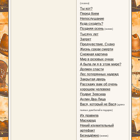
(сказка)
Ты кот?
Перед боем
Непослушание
Куда сходить?
Поздняя осень
(миник)
Тысячу лет
Запрет
Предчувствие. Судно
Жизнь среди смерти
Снежная картина
Мир в розовых очках
А была ли я в этом мире?
Должен спасти
Лес потерянных надежд
Закрытая дверь
Расскажу вам об очень
хорошем человеке
Подвиг Зевсида
Аулин Два-Лица
Вася, который не Вася
(драка
пьяных дембелей в подарок)
Их правила
Маскарад
Некий изумительный
артефакт
Безнадёжно
(миник)