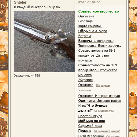
Shteler
02-24 01:08:40
и каждый выстрел - в цель
Совместное творчество
Ойкумена
Гирлянда
Карта сокровищ
Ойкумена 3. Марс
Встреча
Встреча
на вечеринке
Тренировка. Вести за ручку
Совместимость на 89,9
процентов. Детство
монарха
Совместимость на 89,9
процентов
. Отрочество
монарха
Уважение:
+4759
Эйфория
Охотники
Обсуждение
"Охотников"
Охотники. История вторая
Охотники
. История третья
Игра "
Что будешь
делать?
"
Обсуждение игры
Полёт в никуда
Мой мир во сне
Седьмой «вэ»
Призыв
Обсуждение "Призыва"
Пути Вселенной
Обсуждение