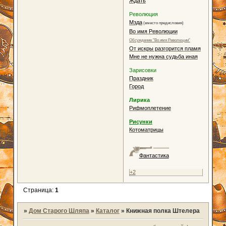
Ждать
Революция
Мзда
(вместо предисловия)
Во имя Революции
Обсуждение "Во имя Революции"
От искры разгорится пламя
Мне не нужна судьба иная
Зарисовки
Праздник
Город
Лирика
Рифмоплетение
Рисунки
Котоматрицы
Фантастика
+2
Страница:
1
»
Дом Старого Шляпа
»
Каталог
»
Книжная полка Штелера