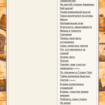
Пророчество
На другой стороне баррикад
Бей магов!
Гений инженерной мысли
Город разлетался на атомы
Махач
Неправильная игра
И вечность заканчивается
Мишка и темнота
Сапожник
Теперь надо быть
осторожнее
Семь смертных грехов
Тот, кто притаился за
спиной
Хозяин леса
Погоня
Говорят, вам счастья
привалило
(миник)
По тропинке в Страну Грёз
Тайна водопада Красных
Зонтов
(миник)
В мире иллюзорных
отражений
В мире, скрытом между
мирами
Побороть свои страхи
Не верю!