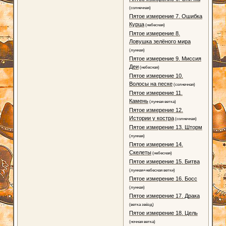
(солнечная)
Пятое измерение 7. Ошибка
Курца
(небесная)
Пятое измерение 8.
Ловушка зелёного мира
(лунная)
Пятое измерение 9. Миссия
Деи
(небесная)
Пятое измерение 10.
Волосы на песке
(солнечная)
Пятое измерение 11.
Камень
(лунная ветка)
Пятое измерение 12.
Истории у костра
(солнечная)
Пятое измерение 13. Шторм
(лунная)
Пятое измерение 14.
Скелеты
(небесная)
Пятое измерение 15. Битва
(лунная+небесная ветки)
Пятое измерение 16. Босс
(лунная)
Пятое измерение 17. Драка
(ветка звёзд)
Пятое измерение 18. Цель
(ночная ветка)