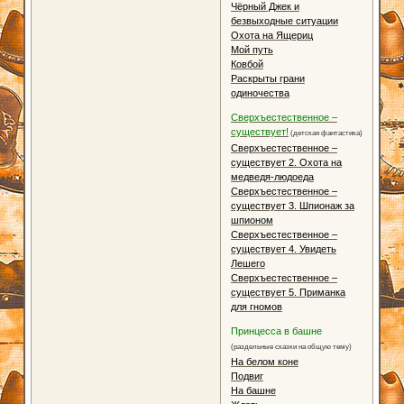
Чёрный Джек и
безвыходные ситуации
Охота на Ящериц
Мой путь
Ковбой
Раскрыты грани
одиночества
Сверхъестественное –
существует!
(детская фантастика)
Сверхъестественное –
существует 2. Охота на
медведя-людоеда
Сверхъестественное –
существует 3. Шпионаж за
шпионом
Сверхъестественное –
существует 4. Увидеть
Лешего
Сверхъестественное –
существует 5. Приманка
для гномов
Принцесса в башне
(раздельные сказки на общую тему)
На белом коне
Подвиг
На башне