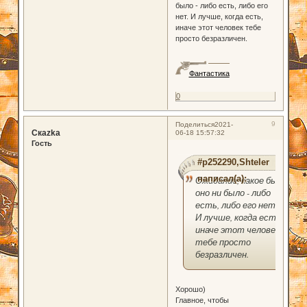
было - либо есть, либо его
нет. И лучше, когда есть,
иначе этот человек тебе
просто безразличен.
Фантастика
0
9
Поделиться
2021-
Скаzka
06-18 15:57:32
Гость
#p252290,Shteler
написал(а):
Ожидание, какое бы
оно ни было - либо
есть, либо его нет.
И лучше, когда есть,
иначе этот человек
тебе просто
безразличен.
Хорошо)
Главное, чтобы