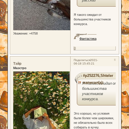
рассказ
Я такого ожидал от
большинства участников
конкурса.
Уважение:
+4758
Фантастика
0
6
Поделиться
2021-
Тэйр
06-18 15:45:21
Маэстро
#p252276,Shteler
написал(а):
Я такого ожидал от
большинства
участников
конкурса.
Это хорошо, но условия
были более чем широкими,
не обязательно было всех
собирать в кучку.