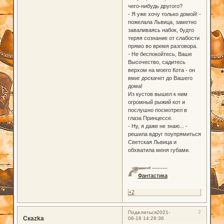
чего-нибудь другого?
- Я уже хочу только домой! -
пожелала Львица, заметно
заваливаясь набок, будто
теряя сознание от слабости
прямо во время разговора.
- Не беспокойтесь, Ваше
Высочество, садитесь
верхом на моего Кота - он
вмиг доскачет до Вашего
дома!
Из кустов вышел к ним
огромный рыжий кот и
послушно посмотрел в
глаза Принцессе.
- Ну, я даже не знаю... -
решила вдруг поупрямиться
Светская Львица и
обхватила меня губами.
Фантастика
+2
2
Поделиться
2021-
Скаzka
06-18 14:28:36