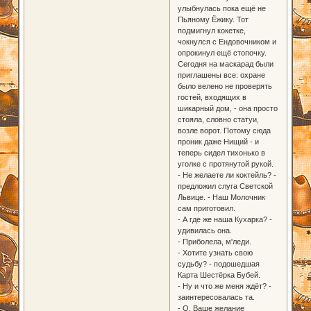
улыбнулась пока ещё не
Пьяному Ёжику. Тот
подмигнул кокетке,
чокнулся с Ендовочником и
опрокинул ещё стопочку.
Сегодня на маскарад были
приглашены все: охране
было велено не проверять
гостей, входящих в
шикарный дом, - она просто
стояла, словно статуи,
возле ворот. Потому сюда
проник даже Нищий - и
теперь сидел тихонько в
уголке с протянутой рукой.
- Не желаете ли коктейль? -
предложил слуга Светской
Львице. - Наш Молочник
сам приготовил.
- А где же наша Кухарка? -
удивилась она.
- Приболела, м'леди.
- Хотите узнать свою
судьбу? - подошедшая
Карта Шестёрка Бубей.
- Ну и что же меня ждёт? -
заинтересовалась та.
- О, Ваше желание