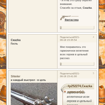
- И я на это сразу обратил
внимание.
Спасибо за отзыв,
Скаzka
.
Фантастика
0
4
Поделиться
2021-
Скаzka
06-18 15:35:54
Гость
Мне понравилось это
гармоничное вплетение
всех героев в цельный
рассказ.
0
5
Поделиться
2021-
Shteler
06-18 15:41:00
и каждый выстрел - в цель
#p252274,Скаzka
написал(а):
гармоничное
вплетение всех
героев в цельный