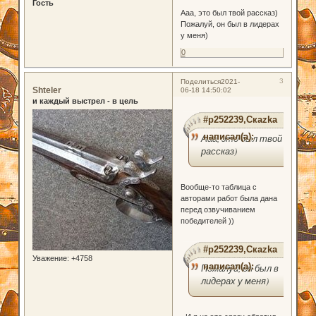
Гость
Ааа, это был твой рассказ)
Пожалуй, он был в лидерах
у меня)
0
3
Поделиться
2021-
Shteler
06-18 14:50:02
и каждый выстрел - в цель
#p252239,Скаzka
написал(а):
Ааа, это был твой
рассказ)
Вообще-то таблица с
авторами работ была дана
перед озвучиванием
победителей ))
#p252239,Скаzka
Уважение:
+4758
написал(а):
Пожалуй, он был в
лидерах у меня)