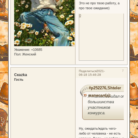
Это не про твою работу, а
про твое ожидание)
0
Уважение:
+10685
Пол:
Женский
7
Поделиться
2021-
Скаzka
06-18 15:46:28
Гость
#p252276,Shteler
написал(а):
Я такого ожидал от
большинства
участников
конкурса.
Ну, ожидать/ждать чего-
либо от человека - не есть