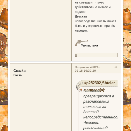
не совершит что-то
действительно низкое и
подлое.
Детская
непосредственность может
быть и у взрослых, причём
нередко.
Фантастика
0
11
Поделиться
2021-
Скаzka
06-18 16:32:26
Гость
#p252302,Shteler
написал(а):
Ожидания
превращаются в
разочарования
только из-за
детской
непосредственности.
Человек,
различающий