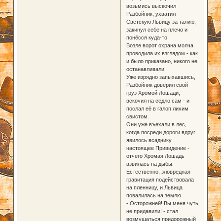
возьмись выскочил
Разбойник, ухватил
Светскую Львицу за талию,
закинул себе на плечо и
понёсся куда-то.
Возле ворот охрана молча
проводила их взглядом - как
и было приказано, никого не
останавливали.
Уже изрядно запыхавшись,
Разбойник доверил свой
груз Хромой Лошади,
вскочил на седло сам - и
послал её в галоп лихим
свистом.
Они уже въехали в лес,
когда посреди дороги вдруг
явилось всаднику
настоящее Привидение -
отчего Хромая Лошадь
взвилась на дыбы.
Естественно, зловредная
гравитация подействовала
на пленницу, и Львица
повалилась на землю.
- Осторожней! Вы меня чуть
не придавили! - стал
возмущаться придорожный