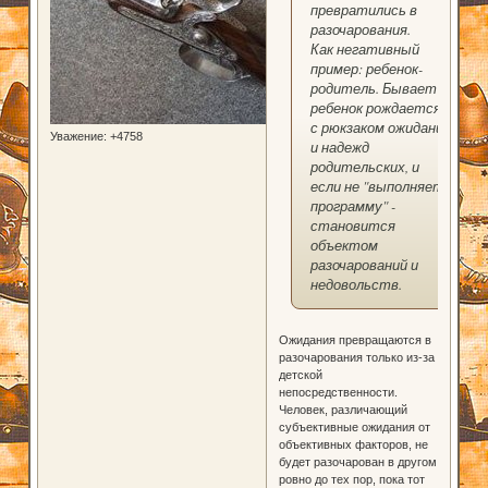
превратились в
разочарования.
Как негативный
пример: ребенок-
родитель. Бывает
ребенок рождается
с рюкзаком ожиданий
Уважение:
+4758
и надежд
родительских, и
если не "выполняет
программу" -
становится
объектом
разочарований и
недовольств.
Ожидания превращаются в
разочарования только из-за
детской
непосредственности.
Человек, различающий
субъективные ожидания от
объективных факторов, не
будет разочарован в другом
ровно до тех пор, пока тот