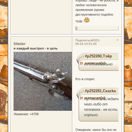
хорошо. Люди - не роботы, и
любое человеческое
проявление (кроме
деструктивного) подобно
чуду.
0
8
Поделиться
2021-
Shteler
06-18 15:51:45
и каждый выстрел - в цель
#p252280,Тэйр
написал(а):
не обязательно
Кто ж спорит.
#p252281,Скаzka
написал(а):
Ну, ожидать/ждать
чего-либо от
человека - не есть
хорошо.
Уважение:
+4758
Ожидание, какое бы оно ни