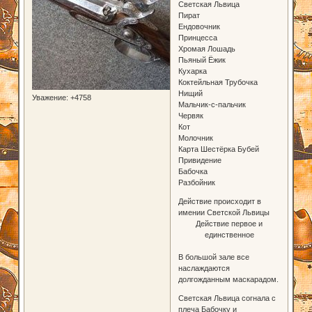
Светская Львица
Пират
Ендовочник
Принцесса
Хромая Лошадь
Пьяный Ёжик
Кухарка
Коктейльная Трубочка
Нищий
Уважение:
+4758
Мальчик-с-пальчик
Червяк
Кот
Молочник
Карта Шестёрка Бубей
Привидение
Бабочка
Разбойник
Действие происходит в
имении Светской Львицы
Действие первое и
единственное
В большой зале все
наслаждаются
долгожданным маскарадом.
Светская Львица согнала с
плеча Бабочку и