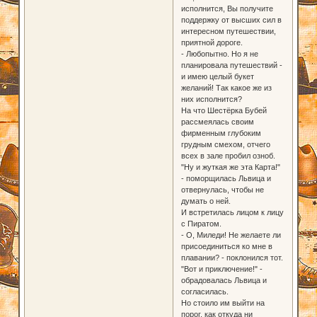
исполнится, Вы получите
поддержку от высших сил в
интересном путешествии,
приятной дороге.
- Любопытно. Но я не
планировала путешествий -
и имею целый букет
желаний! Так какое же из
них исполнится?
На что Шестёрка Бубей
рассмеялась своим
фирменным глубоким
грудным смехом, отчего
всех в зале пробил озноб.
"Ну и жуткая же эта Карта!"
- поморщилась Львица и
отвернулась, чтобы не
думать о ней.
И встретилась лицом к лицу
с Пиратом.
- О, Миледи! Не желаете ли
присоединиться ко мне в
плавании? - поклонился тот.
"Вот и приключение!" -
обрадовалась Львица и
согласилась.
Но стоило им выйти на
порог, как откуда ни