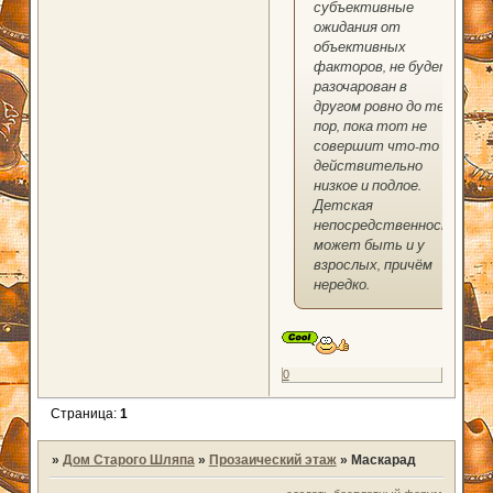
субъективные
ожидания от
объективных
факторов, не будет
разочарован в
другом ровно до тех
пор, пока тот не
совершит что-то
действительно
низкое и подлое.
Детская
непосредственность
может быть и у
взрослых, причём
нередко.
0
Страница:
1
»
Дом Старого Шляпа
»
Прозаический этаж
»
Маскарад