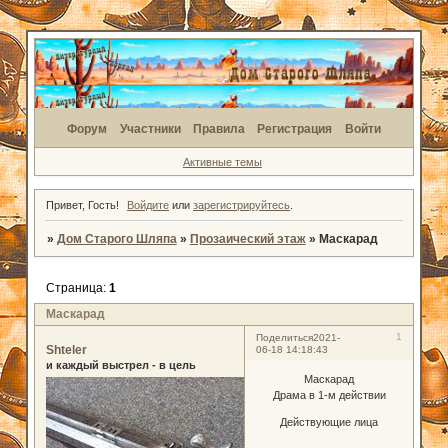
Форум
Участники
Правила
Регистрация
Войти
Активные темы
Привет, Гость!
Войдите
или
зарегистрируйтесь
.
»
Дом Старого Шляпа
»
Прозаический этаж
»
Маскарад
Страница:
1
Маскарад
1
Поделиться
2021-
Shteler
06-18 14:18:43
и каждый выстрел - в цель
Маскарад
Драма в 1-м действии
Действующие лица