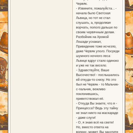
Червяк.
- Извините, пожалуйста... -
начала было Светская
Львица, но тот не стал
слушать, а, продолжая
ворчать, пополз дальше по
своим червячным делам.
Разбойник на Хромой
Лошади ускакал,
Привидение тоже исчезло,
даже Червяк уполз. Посреди
шумного ночного леса
Львице вдруг стало одиноко
и уже не так весело.
- Здравствуйте, Ваше
Высочество! - послышалось
ей откуда-то снизу. Но это
был не Червяк - то Мальчик-
с-пальчик, вежливо
поклонившись,
приветствовал её.
- Откуда Вы знаете, что я -
Принцесса? Ведь эту тайну
не знал никто на маскараде
- даже слуги!
- О, я знаю всё на свете!
Но, вместо ответа на
вопрос, может, Вы захотите