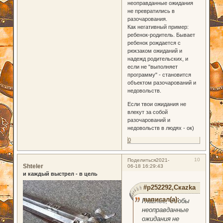
неоправданные ожидания
не превратились в
разочарования.
Как негативный пример:
ребенок-родитель. Бывает
ребенок рождается с
рюкзаком ожиданий и
надежд родительских, и
если не "выполняет
программу" - становится
объектом разочарований и
недовольств.
Если твои ожидания не
влекут за собой
разочарований и
недовольств в людях - ок)
0
10
Поделиться
2021-
Shteler
06-18 16:29:43
и каждый выстрел - в цель
#p252292,Скаzka
написал(а):
Главное, чтобы
неоправданные
ожидания не