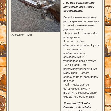
Я на ней обязательно
попробую своё новое
изобретение!
Веда К. стояла на кухне и
разговаривала по телефону.
И тут её что-то несильно
ударило по ноге.
- Бей магов! – завопил Макс
Уважение:
+4758
из-под стола.
А по ноге её бил
обыкновенный робот. Ну как
– на самом деле
необыкновенный,
самодельный. И
управлялся явно с пульта.
- А ты знаешь, как
наказывают непослушных
мальчиков? – строго
спросила Веда, обращаясь
под стол.
- Ой! – Макс быстро
оставил свой пульт и
шмыгнул в коридор, благо,
ему до него было ближе.
23 марта 2022 года.
Сегодня тётя Веда