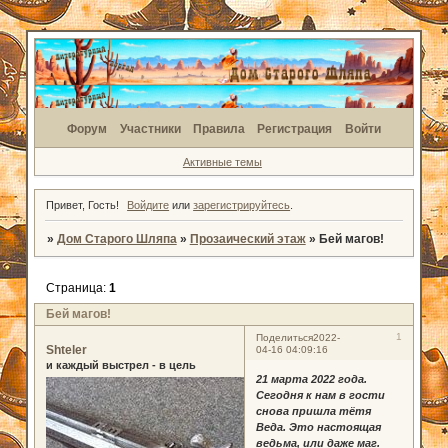
Форум
Участники
Правила
Регистрация
Войти
Активные темы
Привет, Гость!
Войдите
или
зарегистрируйтесь
.
»
Дом Старого Шляпа
»
Прозаический этаж
»
Бей магов!
Страница:
1
Бей магов!
1
Поделиться
2022-
Shteler
04-16 04:09:16
и каждый выстрел - в цель
21 марта 2022 года.
Сегодня к нам в гости
снова пришла тётя
Веда. Это настоящая
ведьма, или даже маг.