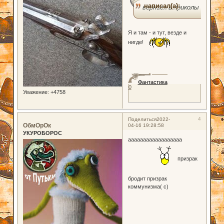
написал(а):
вернися в приколы
Я и там - и тут, везде и
нигде!
Фантастика
0
Уважение:
+4758
4
Поделиться
2022-
ОбмОрОк
04-16 19:28:58
УКУРОБОРОС
аааааааааааааааааа
призрак
бродит призрак
коммунизма( с)