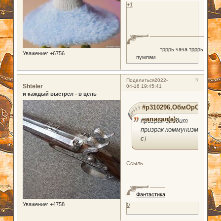
+1
трррь чача трррь
Уважение:
+6756
пумпам
5
Поделиться
2022-
Shteler
04-16 19:45:41
и каждый выстрел - в цель
#p310296,ОбмОрОк
написал(а):
призрак бродит
призрак коммунизма(
с)
Ссыль
.
Фантастика
Уважение:
+4758
0