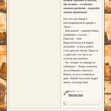
опять придёт в гости.
Ну ничего – я сделал
нового робота – гораздо
лучше прежнего!
На этот раз Веда К.
разговаривала во дворе с
Трисс.
- Бей магов! – крикнул Макс,
управляя с пульта. –
Ракетой – пли!
Веда метнула взглядом
молнией – и весь робот
стал цветом пепла. Вместе
с ракетой, что так и не
успела выстрелить.
- Ну, теперь-то никуда не
убежишь! – Веда ухватила
не успевшего смыться
Макса за ухо и повела в
дом. Любой поступок будет
иметь последствия.
Фантастика
0