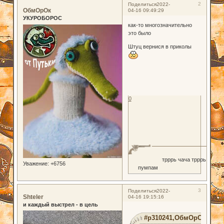
2
Поделиться
2022-
ОбмОрОк
04-16 09:49:29
УКУРОБОРОС
как-то многозначительно
это было
Штуц вернися в приколы
0
трррь чача трррь
Уважение:
+6756
пумпам
3
Поделиться
2022-
Shteler
04-16 19:15:16
и каждый выстрел - в цель
#p310241,ОбмОрОк