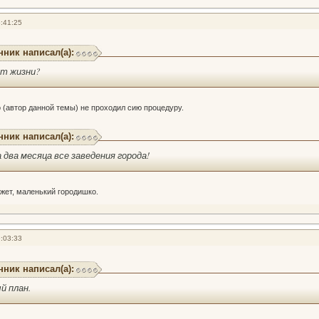
:41:25
нник написал(а):
от жизни?
о (автор данной темы) не проходил сию процедуру.
нник написал(а):
а два месяца все заведения города!
ожет, маленький городишко.
:03:33
нник написал(а):
й план.