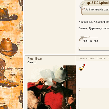
#p131101,pinok
А Тамара была 
Наверняка. На девичник
Билли
,
Деревях
, спаси
Фантастика
0
PlushBear
Поделиться
2019-10-09 15
Сам Ш
0