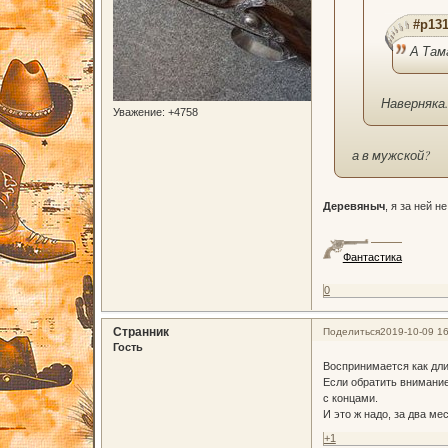
#p131
А Там
Наверняка.
Уважение:
+4758
а в мужской?
Деревяныч
, я за ней н
Фантастика
0
Странник
Поделиться
2019-10-09 16
Гость
Воспринимается как дл
Если обратить внимание 
с концами.
И это ж надо, за два ме
+1