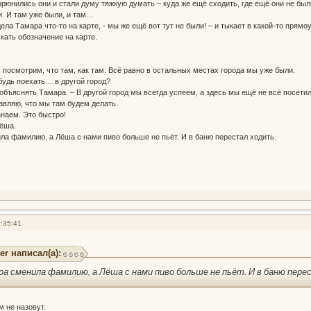
орюнились они и стали думу тяжкую думать – куда же ещё сходить, где ещё они не был
и. И там уже были, и там…
дела Тамара что-то на карте, - мы же ещё вот тут не были! – и тыкает в какой-то прямо
скать обозначение на карте.
, посмотрим, что там, как там. Всё равно в остальных местах города мы уже были.
ибудь поехать… в другой город?
а объяснять Тамара. – В другой город мы всегда успеем, а здесь мы ещё не всё посетил
тавляю, что мы там будем делать.
знаем. Это быстро!
Лёша.
ла фамилию, а Лёша с нами пиво больше не пьёт. И в баню перестал ходить.
:35:41
er написал(а):
ра сменила фамилию, а Лёша с нами пиво больше не пьёт. И в баню пере
м не назовут.