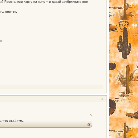
и? Расстелили карту на полу – и давай зачёркивать все
угольничек.
и.
2
стал ходить.