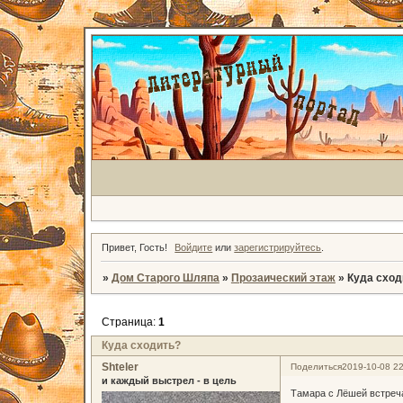
Привет, Гость!
Войдите
или
зарегистрируйтесь
.
»
Дом Старого Шляпа
»
Прозаический этаж
»
Куда сход
Страница:
1
Куда сходить?
Shteler
Поделиться
2019-10-08 22
и каждый выстрел - в цель
Тамара с Лёшей встреча