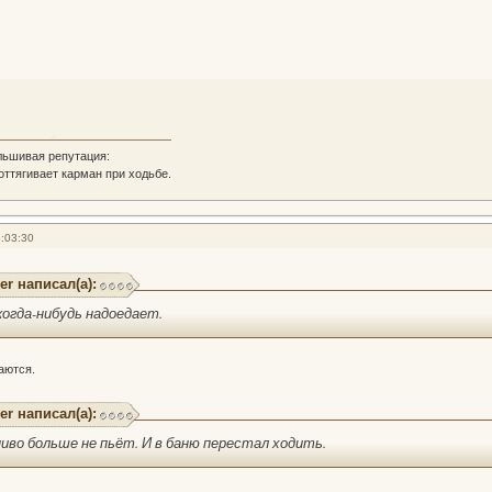
льшивая репутация:
 оттягивает карман при ходьбе.
:03:30
er написал(а):
 когда-нибудь надоедает.
аются.
er написал(а):
пиво больше не пьёт. И в баню перестал ходить.