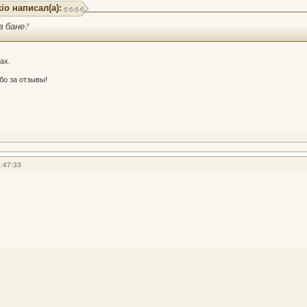
io написал(а):
в бане?
ах.
бо за отзывы!
:47:33