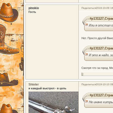
pinokio
Поделиться
2019-10-09 16
Гость
#p131127,Стра
Или я отстал 
Нет. Просто другой Ван
#p131127,Стра
И это ж надо, з
Смотря что за город. М
0
Shteler
Поделиться
2019-10-10 09
и каждый выстрел - в цель
#p131127,Стра
Не иначе хитры