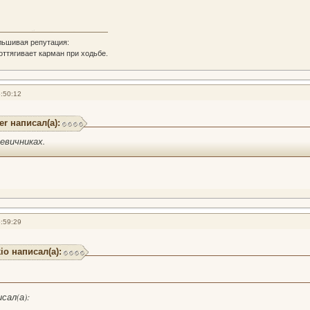
льшивая репутация:
 оттягивает карман при ходьбе.
:50:12
er написал(а):
девичниках.
:59:29
io написал(а):
исал(а):