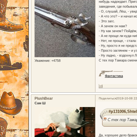
нибудь надоедает. Приг
заведения, где побывал
- О, слушай, Лёш, - уви
- А что это? – и начал и
- Это загс.
- А зачем он нам?
- Ну как зачем? Пойдём
- А не проще ли куда-н
- Нет, не проще, - стал
- Ну, просто я не предс
- Просто заглянем – и у
- Ну ладно, - вздохнул 
С тех пор Тамара смени
Уважение:
+4758
Фантастика
+4
PlushBear
Поделиться
2019-10-08 22
Сам Ш
#p131006,Shtel
С тех пор Тама
Да, хорошее дело брако