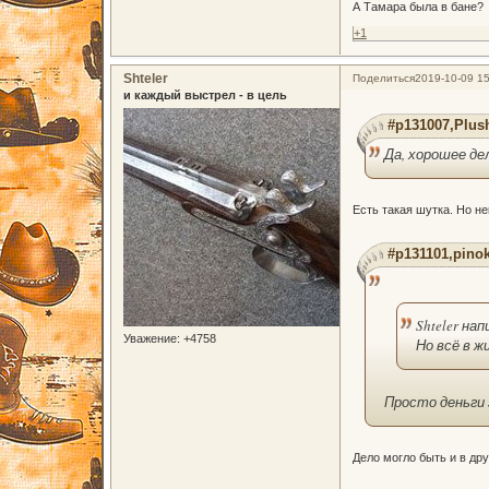
А Тамара была в бане?
+1
Shteler
Поделиться
2019-10-09 15
и каждый выстрел - в цель
#p131007,Plus
Да, хорошее де
Есть такая шутка. Но не
#p131101,pinok
Shteler нап
Уважение:
+4758
Но всё в ж
Просто деньги
Дело могло быть и в дру