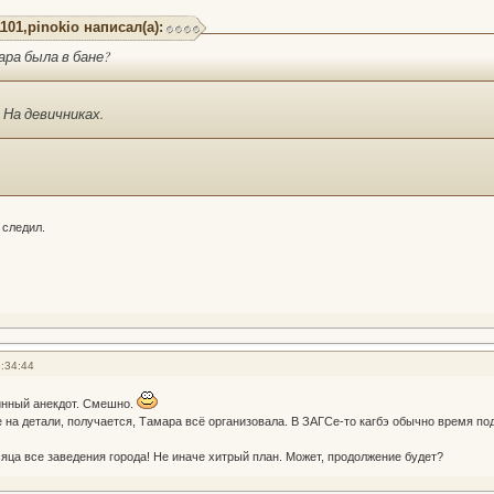
101,pinokio написал(а):
ара была в бане?
 На девичниках.
е следил.
:34:44
инный анекдот. Смешно.
на детали, получается, Тамара всё организовала. В ЗАГСе-то кагбэ обычно время поду
сяца все заведения города! Не иначе хитрый план. Может, продолжение будет?