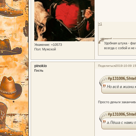
+1
Удобная штука - фа
Уважение:
+10573
всегда с собой и не
Пол:
Мужской
pinokio
Поделиться
2019-10-09 15
Гость
#p131006,Shtel
Но всё в жизни
Просто деньги заканчив
#p131006,Shtel
а Лёша с нами 