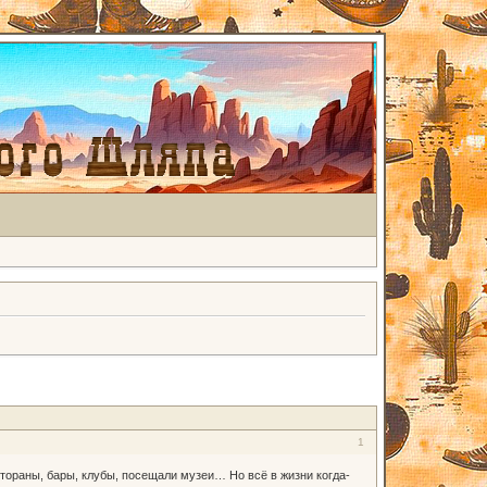
1
стораны, бары, клубы, посещали музеи… Но всё в жизни когда-