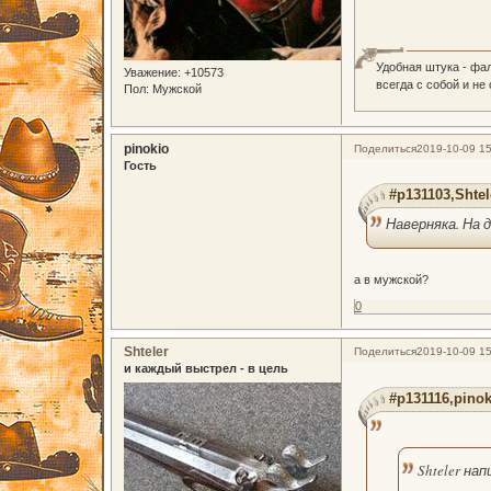
Удобная штука - фа
Уважение:
+10573
всегда с собой и не
Пол:
Мужской
pinokio
Поделиться
2019-10-09 15
Гость
#p131103,Shtel
Наверняка. На 
а в мужской?
0
Shteler
Поделиться
2019-10-09 15
и каждый выстрел - в цель
#p131116,pinok
Shteler нап