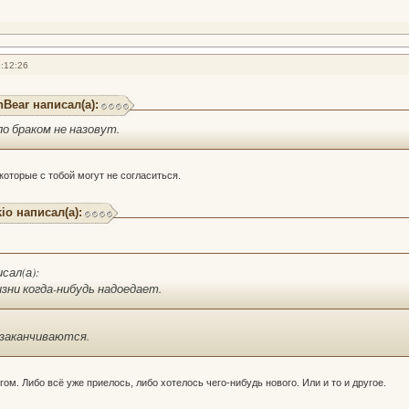
:12:26
hBear написал(а):
ло браком не назовут.
которые с тобой могут не согласиться.
io написал(а):
исал(а):
изни когда-нибудь надоедает.
 заканчиваются.
гом. Либо всё уже приелось, либо хотелось чего-нибудь нового. Или и то и другое.