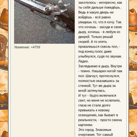
захотелось - интересно, как
ты себя дальше поведёшь.
Ведь в какую дверь ни
войдёшь - всё равно
увидишь то, что я хочу. Так
что хочешь - заходи в свою
дыру, хочешь - в любую из
дверей. Только решай
скорей. А то опять
провалишься сквозь пол, -
Уважение:
+4759
под конец голос даже
улыбнулся, судя по звукам.
Ладно.
Заглядываю в дыру. Внутри
- темно. Нашарил ногой там
пол. Шагнул, протиснулся,
полностью оказавшись за
стенкой. Тут же дыра за
мной затянулась.
И тут - будто включился
свет, но меня не ослепило,
глаза не стали долго
привыкать к новому
освещению, как бывает в
реальности, - просто смена
картинки.
Это город. Знакомые
очертания. Тот самый