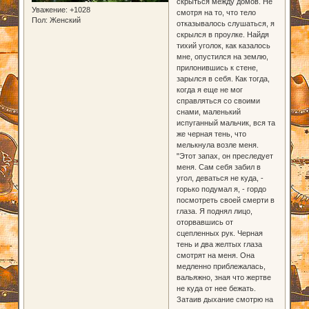
скрыться между домов. Не
Уважение:
+1028
смотря на то, что тело
Пол:
Женский
отказывалось слушаться, я
скрылся в проулке. Найдя
тихий уголок, как казалось
мне, опустился на землю,
прилонившись к стене,
зарылся в себя. Как тогда,
когда я еще не мог
справляться со своими
снами, маленький
испуганный мальчик, вся та
же черная тень, что
мелькнула возле меня.
"Этот запах, он преследует
меня. Сам себя забил в
угол, деваться не куда, -
горько подумал я, - гордо
посмотреть своей смерти в
глаза. Я поднял лицо,
оторвавшись от
сцепленных рук. Черная
тень и два желтых глаза
смотрят на меня. Она
медленно приблежалась,
вальяжно, зная что жертве
не куда от нее бежать.
Затаив дыхание смотрю на