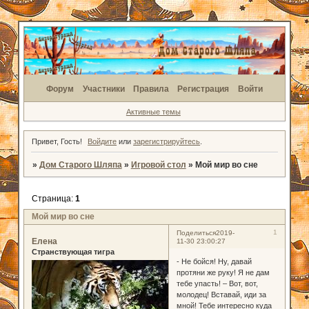
Форум
Участники
Правила
Регистрация
Войти
Активные темы
Привет, Гость!
Войдите
или
зарегистрируйтесь
.
»
Дом Старого Шляпа
»
Игровой стол
»
Мой мир во сне
Страница:
1
Мой мир во сне
1
Поделиться
2019-
Елена
11-30 23:00:27
Странствующая тигра
- Не бойся! Ну, давай
протяни же руку! Я не дам
тебе упасть! – Вот, вот,
молодец! Вставай, иди за
мной! Тебе интересно куда