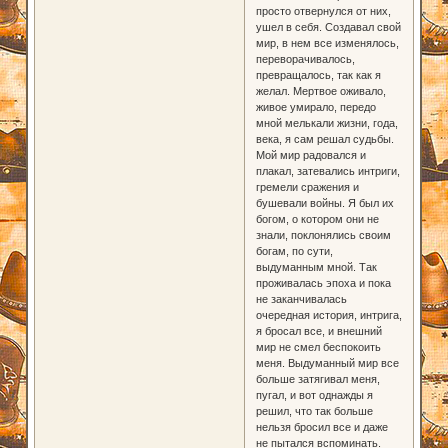
просто отвернулся от них,
ушел в себя. Создавал свой
мир, в нем все изменялось,
переворачивалось,
превращалось, так как я
желал. Мертвое оживало,
живое умирало, передо
мной мелькали жизни, года,
века, я сам решал судьбы.
Мой мир радовался и
плакал, затевались интриги,
гремели сражения и
бушевали войны. Я был их
богом, о котором они не
знали, поклонялись своим
богам, по сути,
выдуманным мной. Так
проживалась эпоха и пока
не заканчивалась
очередная история, интрига,
я бросал все, и внешний
мир не смел беспокоить
меня. Выдуманный мир все
больше затягивал меня,
пугал, и вот однажды я
решил, что так больше
нельзя бросил все и даже
не пытался вспоминать.