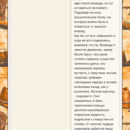
ждет меня впереди, но тут
оставаться жутковато.
Подобрав на полу
внушительную палку, на
которую можно было и
опереться, я зашагал
вперед.
Как же тут все заброшено и
куда же все подевались,
вымерли что-ли. Впереди я
заметил движение, замер.
Возле бака с мусором
стояло странное существо
зеленного цвета, оно
напоминало карлика
мутанта, с округлым лысым
черепом, ребрами
торчащими наружу и ногами
коленками назад, как у
кузнечика. Жуткая картина,
- подумал я. Оно
ковырялось в баке,
скрюченные пальцы
цепляли кашеобразную
отвратную жидкость,
подносили к отверстию на
голове, и с визгом чудище
смаковало добытую пищу.