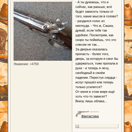
- А ты думаешь, что и
сейчас, как раньше, всё
будет зависеть только от
того, какие мысли в голове?
- раздался голос из
ниоткуда. - Что ж, Сашка,
думай, если тебе так
удобнее. Посмотрим, как
скоро ты поймёшь, что это
совсем не так...
За дверью оказалась
пропасть - более того,
дверь, за которую я смог бы
удержаться, тоже пропала в
Уважение:
+4759
руке - и теперь я лечу,
свободный в своём
падении. Перестук сердца -
испуг прошёл или теперь
только усилится?
От меня в этом мире ещё
хоть что-то зависит?
Внизу лишь облака...
Фантастика
+1