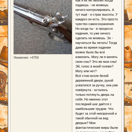
Как я их не люблю! Когда
падаешь - не можешь
ничего контролировать. А
тут ещё - и страх высоты. У
каждого он есть. Это просто
чувство самосохранения.
Но когда ты - в процессе
падения, то уже ничего
сделать не можешь. Эх -
научиться бы летать! Тогда
даже во время падения
можно было бы всё
изменить. Могу ли я менять
Уважение:
+4759
свои сны? Это же мои сны!
Эй, голос в моей голове?
Могу или нет?
Всё стою возле белой
деревянной двери, рукой
ухватился за ручку, она уже
повёрнута - осталось
только потянуть дверь на
себя. Но именно этот
последний шаг даётся с
наибольшим трудом. Что
будет за этой невзрачной и
такой обычной на вид
дверью? Мои
фантастические миры были