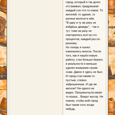
город, который я так долго
отстраивал, придумывая
каждый сон что-то новое. То
жителей, то здания, то
разные мелочи в нём.
"В одну и ту же реку не
войдёшь дважды", - так и
тут, тоже ни разу не
повторялось всё на сто
процентов, каждый раз по-
разному.
Но теперь я понял:
изменилось многое. После
того, как я нашёл новую
работу, стал больше бывать
в реальности и меньше
уделял внимания своим
снам. Давно я здесь не был.
И город стал каким-то
пустым, словно
заброшенным. И где же
жители? Ни одного не
видно. Прошмыгнула какая-
то кошка... Вокруг мусор. Не
помню, чтобы мой город
был таким хоть когда-
нибудь.