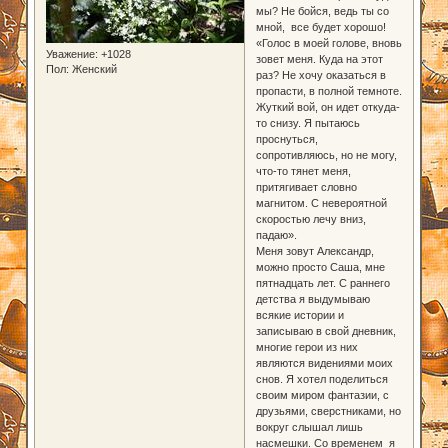
мы? Не бойся, ведь ты со
мной, все будет хорошо!
«Голос в моей голове, вновь
Уважение:
+1028
зовет меня. Куда на этот
Пол:
Женский
раз? Не хочу оказаться в
пропасти, в полной темноте.
Жуткий вой, он идет откуда-
то снизу. Я пытаюсь
проснуться,
сопротивляюсь, но не могу,
что-то тянет меня,
притягивает словно
магнитом. С невероятной
скоростью лечу вниз,
падаю».
Меня зовут Александр,
можно просто Саша, мне
пятнадцать лет. С раннего
детства я выдумываю
всякие истории и
записываю в свой дневник,
многие герои из них
являются видениями моих
снов. Я хотел поделиться
своим миром фантазии, с
друзьями, сверстниками, но
вокруг слышал лишь
насмешки. Со временем я