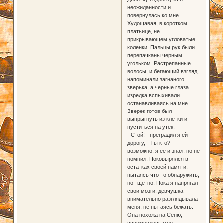
неожиданности и
повернулась ко мне.
Худощавая, в коротком
платьице, не
прикрывающем угловатые
коленки. Пальцы рук были
перепачканы черным
угольком. Растрепанные
волосы, и бегающий взгляд,
напоминали загнаного
зверька, а черные глаза
изредка вспыхивали
останавливаясь на мне.
Зверек готов был
выпрыгнуть из клетки и
пуститься на утек.
- Стой! - преградил я ей
дорогу, - Ты кто? -
возможно, я ее и знал, но не
помнил. Поковырялся в
остатках своей памяти,
пытаясь что-то обнаружить,
но тщетно. Пока я напрягал
свои мозги, девчушка
внимательно разглядывала
меня, не пытаясь бежать.
Она похожа на Сеню, -
вспомнилось мне, -