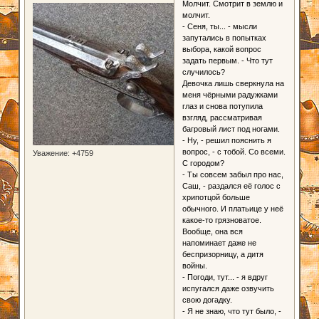
Молчит. Смотрит в землю и
молчит.
- Сеня, ты... - мысли
запутались в попытках
выбора, какой вопрос
задать первым. - Что тут
случилось?
Девочка лишь сверкнула на
меня чёрными радужками
глаз и снова потупила
взгляд, рассматривая
багровый лист под ногами.
- Ну, - решил пояснить я
вопрос, - с тобой. Со всеми.
Уважение:
+4759
С городом?
- Ты совсем забыл про нас,
Саш, - раздался её голос с
хрипотцой больше
обычного. И платьице у неё
какое-то грязноватое.
Вообще, она вся
напоминает даже не
беспризорницу, а дитя
войны.
- Погоди, тут... - я вдруг
испугался даже озвучить
свою догадку.
- Я не знаю, что тут было, -