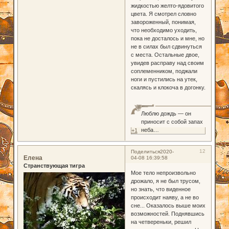
жидкостью желто-ядовитого
цвета. Я смотрел словно
завороженный, понимая,
что необходимо уходить,
пока не досталось и мне, но
не в силах был сдвинуться
с места. Остальные двое,
увидев расправу над своим
соплеменником, поджали
ноги и пустились на утек,
скалясь и клокоча в догонку.
Люблю дождь — он
приносит с собой запах
неба…
+1
12
Поделиться
2020-
Елена
04-08 16:39:58
Странствующая тигра
Мое тело непроизвольно
дрожало, я не был трусом,
но знать, что виденное
происходит наяву, а не во
сне... Оказалось выше моих
возможностей. Поднявшись
на четвереньки, решил