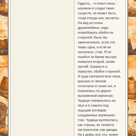
Гадость, - я отвел глаза, -
неужели я создал таких
существ, не может быть,
тогда откуда они, мутанты.
На вид не очень
дружелюбные, надо
попробовать обойти их
стороной. Было бы
замечательно, если эта
тварь одна, а если их
несколько, стая. Я не
ошибся за баком мусора
появился второй, затем
третий. Свернуть в
переулок, обойти стороной.
И куда смотрели мои глаза,
крышка со звоном
отскочила от моих ног, и
покатилась по дороге
выложенной кирпичом.
Чудище повернулось на
звук и я сжался под
ищущим взглядом
сощуренных маленьких
глаз. Чудища вытянулись,
как струны, их челюсти
застрекотали, как цикады.
Не к добру все это, нужно