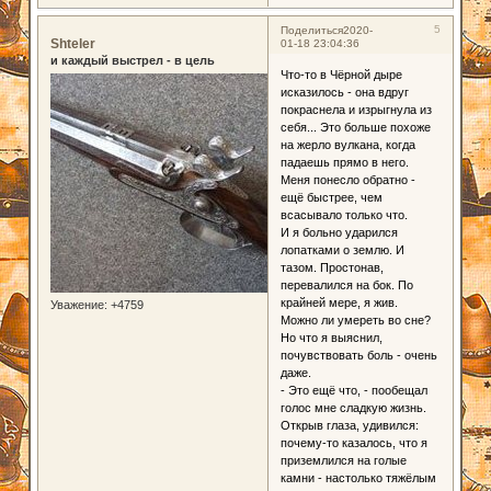
5
Поделиться
2020-
Shteler
01-18 23:04:36
и каждый выстрел - в цель
Что-то в Чёрной дыре
исказилось - она вдруг
покраснела и изрыгнула из
себя... Это больше похоже
на жерло вулкана, когда
падаешь прямо в него.
Меня понесло обратно -
ещё быстрее, чем
всасывало только что.
И я больно ударился
лопатками о землю. И
тазом. Простонав,
перевалился на бок. По
крайней мере, я жив.
Уважение:
+4759
Можно ли умереть во сне?
Но что я выяснил,
почувствовать боль - очень
даже.
- Это ещё что, - пообещал
голос мне сладкую жизнь.
Открыв глаза, удивился:
почему-то казалось, что я
приземлился на голые
камни - настолько тяжёлым