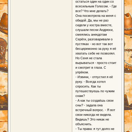
остаться один на один со
всесильным Голосом. - Где
все? Что мне делать?
Она посмотрела на меня с
обидой. Да, мы не раз
сидели у костра вместе,
слушали песни Андрюхи,
смеялись анекдотам
Серёги, разговаривали о
пустяках - но вот так вот
бесцеремонно за руку я её
хватать себе не позволял.
Но Сеня не стала
вырываться - просто стоит
и смотрит в глаза. С
упрёком.
- Извини, - отпустил я её
руку. - Всегда хотел
спросить. Как ты
путешествуешь по чужим
снам?
- А как ты создаёшь свои
сны? - задала она
встречный вопрос. - Я вот
свои никогда не видела.
Видишь? Это никак не
объяснить.
- Ты права: я тут долго не