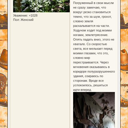
Погруженный в свои мысли
не сразу замечаю, что
вокруг резко становиться
Уважение:
+1028
темно, что за шум, грохот,
Пол:
Женский
словно земля
раскалывается на части.
Ходуном ходит под моими
ногами, землетрясение.
Опять падать вниз, этого не
хватало. Со скоростью
света, все мелькает перед
моими глазами, что это,
словно мир
перестраивается. Через
мгновения оказываюсь в
коридоре полуразрушенного
здания, озираюсь по
сторонам. Вроде все
успокоилось, решиться
идти вперед.