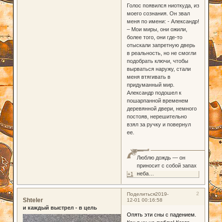
Голос появился ниоткуда, из
моего сознания. Он звал
меня по имени: - Александр!
– Мои миры, они ожили,
более того, они где-то
отыскали запретную дверь
в реальность, но не смогли
подобрать ключи, чтобы
вырваться наружу, стали
меня втягивать в
придуманный мир.
Александр подошел к
пошарпанной временем
деревянной двери, немного
постояв, нерешительно
взял за ручку и повернул
ее.
Люблю дождь — он
приносит с собой запах
неба…
+1
2
Поделиться
2019-
Shteler
12-01 00:16:58
и каждый выстрел - в цель
Опять эти сны с падением.