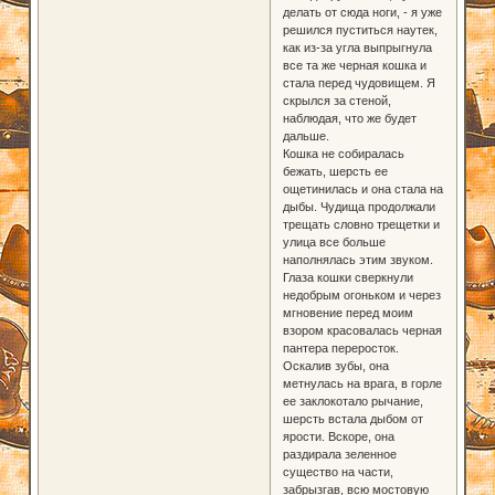
делать от сюда ноги, - я уже
решился пуститься наутек,
как из-за угла выпрыгнула
все та же черная кошка и
стала перед чудовищем. Я
скрылся за стеной,
наблюдая, что же будет
дальше.
Кошка не собиралась
бежать, шерсть ее
ощетинилась и она стала на
дыбы. Чудища продолжали
трещать словно трещетки и
улица все больше
наполнялась этим звуком.
Глаза кошки сверкнули
недобрым огоньком и через
мгновение перед моим
взором красовалась черная
пантера переросток.
Оскалив зубы, она
метнулась на врага, в горле
ее заклокотало рычание,
шерсть встала дыбом от
ярости. Вскоре, она
раздирала зеленное
существо на части,
забрызгав, всю мостовую