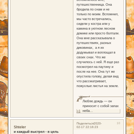
путешественница. Она
бродила по снам и не
только по моим. Вспомнил,
мы часто встречались,
сидели у костра или у
камина в уютном лесном
домике или просто болтали.
Она мне рассказывала о
путешествиях, разных
диковинах, а я их
додумывал и воплощал в
своих снах. Что же
случилось с ней. Я еще раз
посмотрел на паутину и
после на нее. Она тут же
опустила голову, делая вид
что рассматривает,
пожухлые листья на земле.
Люблю дождь — он
приносит с собой запах
неба…
+1
10
Поделиться
2020-
Shteler
02-17 22:16:23
и каждый выстрел - в цель