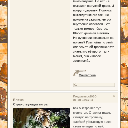
было падение. Но нет - я
оказался на густой траве. И
вокруг - деревья. Полянка
выглядит ничего так - не
похоже на ужастик, чего я
внутренне опасался. Вот
только темнеет быстро.
Шорох крыльев в ветвях...
Не лучше ли оставаться на
поляне? Или пойти по этой
еле заметной тропинке? Кто
знает, кто её протоптал -
может, она и вовсе
звериная?..
Фантастика
+1
6
Поделиться
2020-
Елена
01-18 23:47:11
Странствующая тигра
Как быстро все тут
меняется. Стаю на траве,
смотрю на тропинку,
змейкой убегающую в лес,
стоит ли идти по ней.