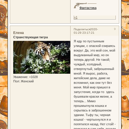
Фантастика
+1
9
Поделиться
2020-
Елена
01-29 23:17:21
Странствующая тигра
Я иду по пустынным
улицам, с опаской озираясь
вокруг. Да, это мой сон, мой
выдуманный мир, но он
теперь другой. Не такой;
чуждый, холодный,
отвергнутый, заброшенный
мной. Я вырос, работа,
Уважение:
+1028
житейские дела, даже не
Пол:
Женский
вспомнил, как они тут без
меня. Мой мир пришел в
запустение, когда-то здесь
бушевали краски жизни, а
теперь... Мимо
прошмыгнула кошка и
скрылась в заброшенном
здании. Тьфу ты, черная
кошка! - чертыхнулся я и
попятился назад. Нет стой! -
приказал я сам себе, позади