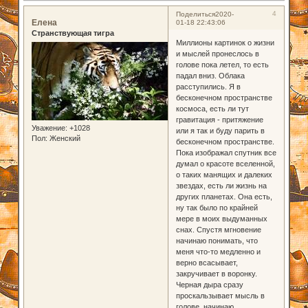
4
Поделиться
2020-
Елена
01-18 22:43:06
Странствующая тигра
Миллионы картинок о жизни
и мыслей пронеслось в
голове пока летел, то есть
падал вниз. Облака
расступились. Я в
бесконечном пространстве
космоса, есть ли тут
гравитация - притяжение
Уважение:
+1028
или я так и буду парить в
Пол:
Женский
бесконечном пространстве.
Пока изображал спутник все
думал о красоте вселенной,
о таких манящих и далеких
звездах, есть ли жизнь на
других планетах. Она есть,
ну так было по крайней
мере в моих выдуманных
снах. Спустя мгновение
начинаю понимать, что
меня что-то медленно и
верно всасывает,
закручивает в воронку.
Черная дыра сразу
проскальзывает мысль в
голове, начинаю