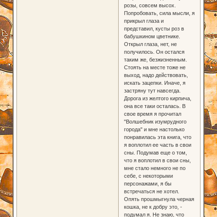
розы, совсем высох.
Попробовать, сила мысли, я
прикрыл глаза и
представил, кусты роз в
бабушкином цветнике.
Открыл глаза, нет, не
получилось. Он остался
таким же, безжизненным.
Стоять на месте тоже не
выход, надо действовать,
искать зацепки. Иначе, я
застряну тут навсегда.
Дорога из желтого кирпича,
она все таки осталась. В
свое время я прочитал
"Волшебник изумрудного
города" и мне настолько
понравилась эта книга, что
я воплотил ее часть в свои
сны. Подумав еще о том,
что я воплотил в свои сны,
мне стало немного не по
себе, с некоторыми
персонажами, я бы
встречаться не хотел.
Опять прошмыгнула черная
кошка, не к добру это, -
подумал я. Не знаю, что