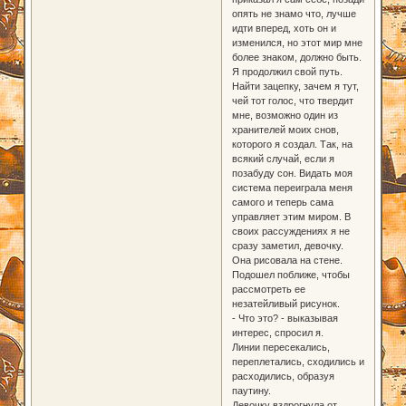
опять не знамо что, лучше
идти вперед, хоть он и
изменился, но этот мир мне
более знаком, должно быть.
Я продолжил свой путь.
Найти зацепку, зачем я тут,
чей тот голос, что твердит
мне, возможно один из
хранителей моих снов,
которого я создал. Так, на
всякий случай, если я
позабуду сон. Видать моя
система переиграла меня
самого и теперь сама
управляет этим миром. В
своих рассуждениях я не
сразу заметил, девочку.
Она рисовала на стене.
Подошел поближе, чтобы
рассмотреть ее
незатейливый рисунок.
- Что это? - выказывая
интерес, спросил я.
Линии пересекались,
переплетались, сходились и
расходились, образуя
паутину.
Девочку вздрогнула от