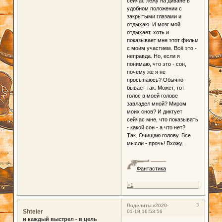
сейчас лежу на диване в
удобном положении с
закрытыми глазами и
отдыхаю. И мозг мой
отдыхает, хоть и
показывает мне этот фильм
с моим участием. Всё это -
неправда. Но, если я
понимаю, что это - сон,
почему же я не
просыпаюсь? Обычно
бывает так. Может, тот
голос в моей голове
завладел мной? Миром
моих снов? И диктует
сейчас мне, что показывать
- какой сон - а что нет?
Так. Очищаю голову. Все
мысли - прочь! Вхожу.
Фантастика
+1
3
Поделиться
2020-
Shteler
01-18 16:53:56
и каждый выстрел - в цель