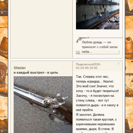
Люблю дождь — он
приносит с собой запах
неба…
+1
7
Поделиться
2020-
Shteler
01-19 00:18:30
и каждый выстрел - в цель
Так. Сперва этот лес,
теперь коридор... Хватит.
Это мой сон! Значит, что
хочу - то и будет твориться!
Захочу, - я посмотрел на
стену слева, - вот тут
появится дыра - и я смогу в
неё пройти.
Я захотел. Должна
появиться такая круглая, с
коричневыми неровными
краями, дыра. В стене. В