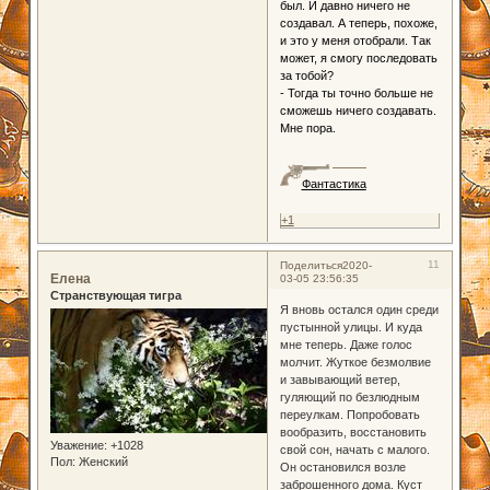
был. И давно ничего не
создавал. А теперь, похоже,
и это у меня отобрали. Так
может, я смогу последовать
за тобой?
- Тогда ты точно больше не
сможешь ничего создавать.
Мне пора.
Фантастика
+1
11
Поделиться
2020-
Елена
03-05 23:56:35
Странствующая тигра
Я вновь остался один среди
пустынной улицы. И куда
мне теперь. Даже голос
молчит. Жуткое безмолвие
и завывающий ветер,
гуляющий по безлюдным
переулкам. Попробовать
вообразить, восстановить
Уважение:
+1028
свой сон, начать с малого.
Пол:
Женский
Он остановился возле
заброшенного дома. Куст