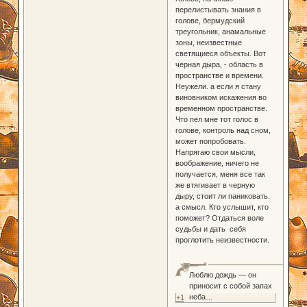
перелистывать знания в
голове, бермудский
треугольник, анамальные
зоны, неизвестные
светящиеся объекты. Вот
черная дыра, - область в
пространстве и времени.
Неужели. а если я стану
виновником искажения во
временном пространстве.
Что пел мне тот голос в
голове, контроль над сном,
может попробовать.
Напрягаю свои мысли,
воображение, ничего не
получается, меня все так
же втягивает в черную
дыру, стоит ли паниковать.
а смысл. Кто услышит, кто
поможет? Отдаться воле
судьбы и дать себя
проглотить неизвестности.
Люблю дождь — он
приносит с собой запах
неба…
+1