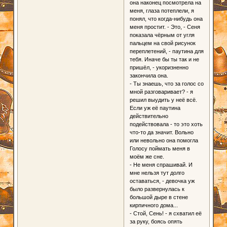
она наконец посмотрела на
меня, глаза потеплели, я
понял, что когда-нибудь она
меня простит. - Это, - Сеня
показала чёрным от угля
пальцем на свой рисунок
переплетений, - паутина для
тебя. Иначе бы ты так и не
пришёл, - укоризненно
закончила она.
- Ты знаешь, что за голос со
мной разговаривает? - я
решил выудить у неё всё.
Если уж её паутина
действительно
подействовала - то это хоть
что-то да значит. Вольно
или невольно она помогла
Голосу поймать меня в
моём же сне.
- Не меня спрашивай. И
мне нельзя тут долго
оставаться, - девочка уж
было развернулась к
большой дыре в стене
кирпичного дома...
- Стой, Сень! - я схватил её
за руку, боясь опять