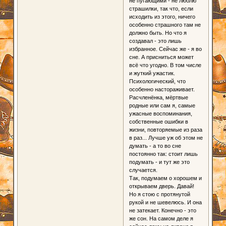
не пугающими - не люблю
страшилки, так что, если
исходить из этого, ничего
особенно страшного там не
должно быть. Но что я
создавал - это лишь
избранное. Сейчас же - я во
сне. А присниться может
всё что угодно. В том числе
и жуткий ужастик.
Психологический, что
особенно настораживает.
Расчленёнка, мёртвые
родные или сам я, самые
ужасные воспоминания,
собственные ошибки в
жизни, повторяемые из раза
в раз... Лучше уж об этом не
думать - а то во сне
постоянно так: стоит лишь
подумать - и тут же это
случается.
Так, подумаем о хорошем и
открываем дверь. Давай!
Но я стою с протянутой
рукой и не шевелюсь. И она
не затекает. Конечно - это
же сон. На самом деле я