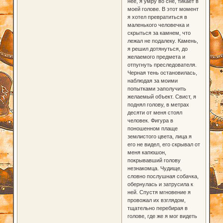
нее, я умру во сне, тикает в
моей голове. В этот момент
я хотел превратиться в
маленького человечка и
скрыться за камнем, что
лежал не подалеку. Камень,
я решил дотянуться, до
желаемого предмета и
отпугнуть преследователя.
Черная тень остановилась,
наблюдая за моими
попытками эаполучить
желаемый объект. Свист, я
поднял голову, в метрах
десяти от меня стоял
человек. Фигура в
поношенном плаще
землистого цвета, лица я
его не видел, его скрывал от
меня капюшон,
покрывавший голову
незнакомца. Чудище,
словно послушная собачка,
обернулась и затрусила к
ней. Спустя мгновение я
провожал их взглядом,
тщательно перебирая в
голове, где же я мог видеть