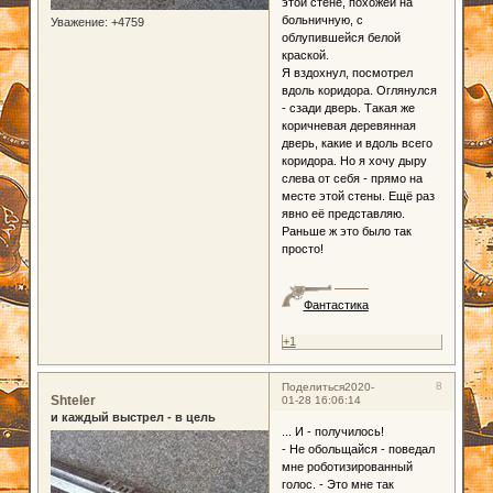
этой стене, похожей на
больничную, с
Уважение:
+4759
облупившейся белой
краской.
Я вздохнул, посмотрел
вдоль коридора. Оглянулся
- сзади дверь. Такая же
коричневая деревянная
дверь, какие и вдоль всего
коридора. Но я хочу дыру
слева от себя - прямо на
месте этой стены. Ещё раз
явно её представляю.
Раньше ж это было так
просто!
Фантастика
+1
8
Поделиться
2020-
Shteler
01-28 16:06:14
и каждый выстрел - в цель
... И - получилось!
- Не обольщайся - поведал
мне роботизированный
голос. - Это мне так