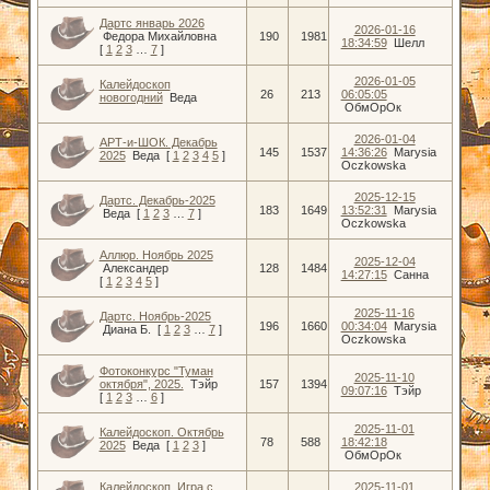
Дартс январь 2026
2026-01-16
Федора Михайловна
190
1981
18:34:59
Шелл
[
1
2
3
…
7
]
2026-01-05
Калейдоскоп
26
213
06:05:05
новогодний
Веда
ОбмОрОк
2026-01-04
АРТ-и-ШОК. Декабрь
145
1537
14:36:26
Marysia
2025
Веда
[
1
2
3
4
5
]
Oczkowska
2025-12-15
Дартс. Декабрь-2025
183
1649
13:52:31
Marysia
Веда
[
1
2
3
…
7
]
Oczkowska
Аллюр. Ноябрь 2025
2025-12-04
Александер
128
1484
14:27:15
Санна
[
1
2
3
4
5
]
2025-11-16
Дартс. Ноябрь-2025
196
1660
00:34:04
Marysia
Диана Б.
[
1
2
3
…
7
]
Oczkowska
Фотоконкурс "Туман
2025-11-10
октября", 2025.
Тэйр
157
1394
09:07:16
Тэйр
[
1
2
3
…
6
]
2025-11-01
Калейдоскоп. Октябрь
78
588
18:42:18
2025
Веда
[
1
2
3
]
ОбмОрОк
Калейдоскоп. Игра с
2025-11-01