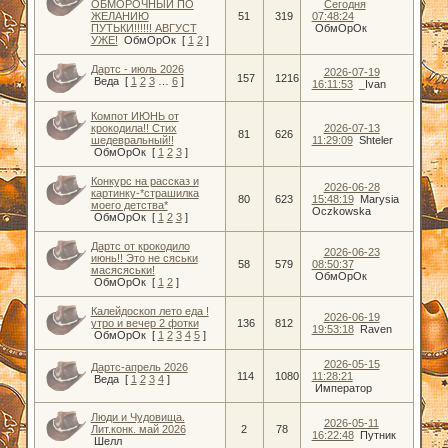
ОБМОРОЧНЫЙ ПО
Сегодня
ЖЕЛАНИЮ
51
319
07:48:24
ПУТЬКИ!!!!!! АВГУСТ
ОбмОрОк
УЖЕ!
ОбмОрОк
[
1
2
]
Дартс - июль 2026
2026-07-19
157
1216
Веда
[
1
2
3
…
6
]
16:11:53
_Ivan
Компот ИЮНЬ от
крокодила!! Стих
2026-07-13
81
626
шедевральный!!
11:29:09
Shteler
ОбмОрОк
[
1
2
3
]
Конкурс на рассказ и
2026-06-28
картинку-*страшилка
80
623
15:48:19
Marysia
моего детства*
Oczkowska
ОбмОрОк
[
1
2
3
]
Дартс от крокодило
2026-06-23
июнь!! Это не сяськи
58
579
08:50:37
масясяськи!
ОбмОрОк
ОбмОрОк
[
1
2
]
Калейдоскоп лето еда !
2026-06-19
утро и вечер 2 фотки
136
812
19:53:18
Raven
ОбмОрОк
[
1
2
3
4
5
]
2026-05-15
Дартс-апрель 2026
114
1080
11:28:21
Веда
[
1
2
3
4
]
Император
Люди и Чудовища.
2026-05-11
Лит.конк. май 2026
2
78
16:22:48
Путник
Шелл