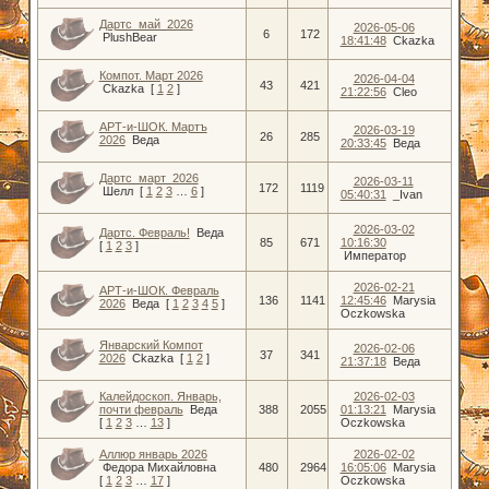
Дартс_май_2026
2026-05-06
6
172
PlushBear
18:41:48
Ckazka
Компот. Март 2026
2026-04-04
43
421
Ckazka
[
1
2
]
21:22:56
Cleo
АРТ-и-ШОК. Мартъ
2026-03-19
26
285
2026
Веда
20:33:45
Веда
Дартс_март_2026
2026-03-11
172
1119
Шелл
[
1
2
3
…
6
]
05:40:31
_Ivan
2026-03-02
Дартс. Февраль!
Веда
85
671
10:16:30
[
1
2
3
]
Император
2026-02-21
АРТ-и-ШОК. Февраль
136
1141
12:45:46
Marysia
2026
Веда
[
1
2
3
4
5
]
Oczkowska
Январский Компот
2026-02-06
37
341
2026
Ckazka
[
1
2
]
21:37:18
Веда
Калейдоскоп. Январь,
2026-02-03
почти февраль
Веда
388
2055
01:13:21
Marysia
[
1
2
3
…
13
]
Oczkowska
Аллюр январь 2026
2026-02-02
Федора Михайловна
480
2964
16:05:06
Marysia
[
1
2
3
…
17
]
Oczkowska