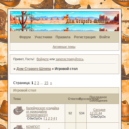
Форум
Участники
Правила
Регистрация
Войти
Активные темы
Привет, Гость!
Войдите
или
зарегистрируйтесь
.
»
Дом Старого Шляпа
»
Игровой стол
Страница:
1
2
3
…
15
»
Игровой стол
Последнее
Тема
Ответов
Просмотров
сообщение
Калейдоскоп-угадайка
Сегодня
от крокодайло
92
534
12:21:44
четвергового))
ОбмОрОк
ОбмОрОк
[
1
2
3
4
]
КОМПОТ