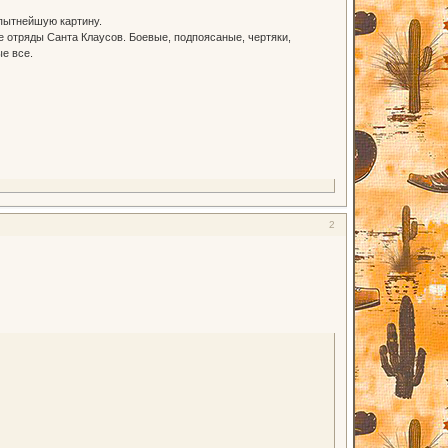
опытнейшую картину.
 отряды Санта Клаусов. Боевые, подпоясаные, чертяки,
ые все.
2