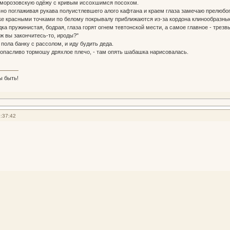
дморозовскую одёжу с кривым иссохшимся посохом.
ьно поглаживая рукава полуистлевшего алого кафтана и краем глаза замечаю прелюб
е красными точками по белому покрывалу приближаются из-за кордона клинообразные
а пружинистая, бодрая, глаза горят огнем тевтонской мести, а самое главное - трезв
 ж вы закончитесь-то, ироды?"
пола банку с рассолом, и иду будить деда.
- опасливо тормошу дряхлое плечо, - там опять шабашка нарисовалась.
ы быть!
:37:42