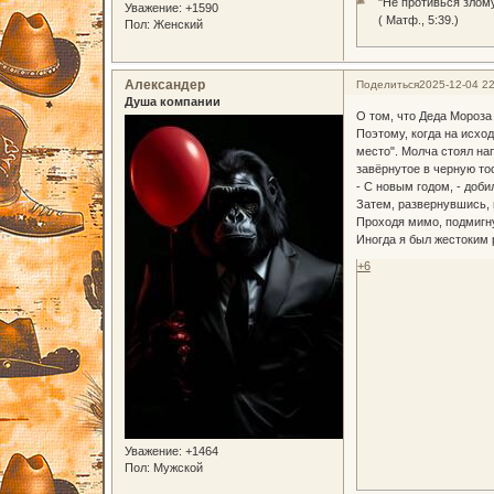
"Не противься злом
Уважение:
+1590
( Матф., 5:39.)
Пол:
Женский
Александер
Поделиться
2025-12-04 22
Душа компании
О том, что Деда Мороза 
Поэтому, когда на исход
место". Молча стоял нап
завёрнутое в черную то
- С новым годом, - добил
Затем, развернувшись, 
Проходя мимо, подмигну
Иногда я был жестоким 
+6
Уважение:
+1464
Пол:
Мужской