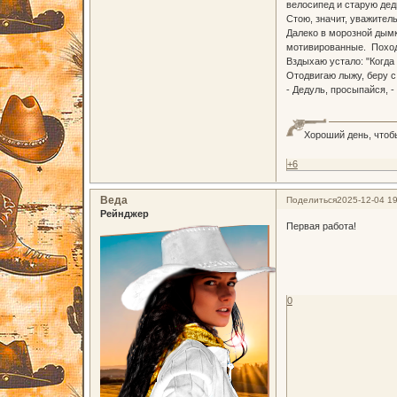
велосипед и старую де
Стою, значит, уважител
Далеко в морозной дымк
мотивированные. Походк
Вздыхаю устало: "Когда
Отодвигаю лыжу, беру с 
- Дедуль, просыпайся, 
Хороший день, чтоб
+6
Веда
Поделиться
2025-12-04 19
Рейнджер
Первая работа!
0