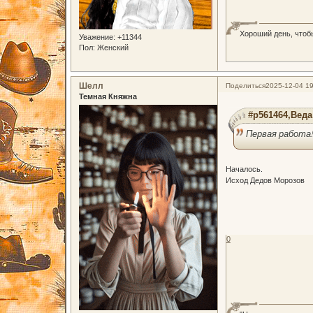
Хороший день, чтоб
Уважение:
+11344
Пол:
Женский
Шелл
Поделиться
2025-12-04 19
Темная Княжна
#p561464,Веда
Первая работа
Началось.
Исход Дедов Морозов
0