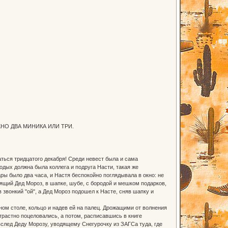
НО ДВА МИНИКА ИЛИ ТРИ.
ться тридцатого декабря! Среди невест была и сама
одых должна была коллега и подруга Насти, такая же
ры было два часа, и Настя беспокойно поглядывала в окно: не
ящий Дед Мороз, в шапке, шубе, с бородой и мешком подарков,
 звонкий "ой", а Дед Мороз подошел к Насте, сняв шапку и
ьном столе, кольцо и надев ей на палец. Дрожащими от волнения
трастно поцеловались, а потом, расписавшись в книге
след Деду Морозу, уводящему Снегурочку из ЗАГСа туда, где