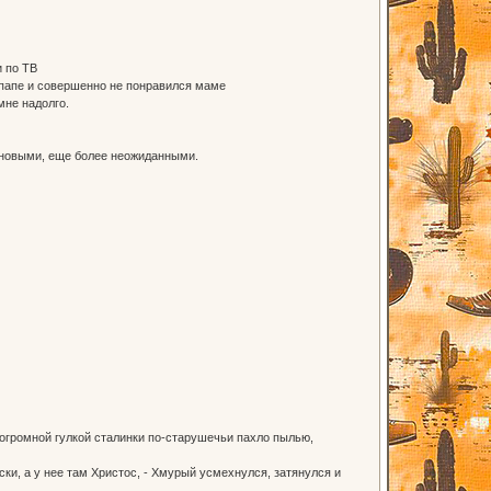
и по ТВ
 папе и совершенно не понравился маме
мне надолго.
и новыми, еще более неожиданными.
 огромной гулкой сталинки по-старушечьи пахло пылью,
ески, а у нее там Христос, - Хмурый усмехнулся, затянулся и