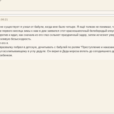
у"
:06:21
не существует я узнал от бабули, когда мне было четыре. Я ещё толком не понимал, чт
е первого месяца зимы к нам в дом заявился этот красношапочный белобородый клоун, 
ротив и ждал, как сначала из его глаз схлынет праздничный задор, затем исчезнет ув
скливую безысходность.
 его я.
вразвалку побрел в детскую, дочитывать с бабулей по ролям "Преступление и наказан
л всхлипывающему в углу дедуле. Он верил в Деда мороза вплоть до сегодняшнего д
ребенком.