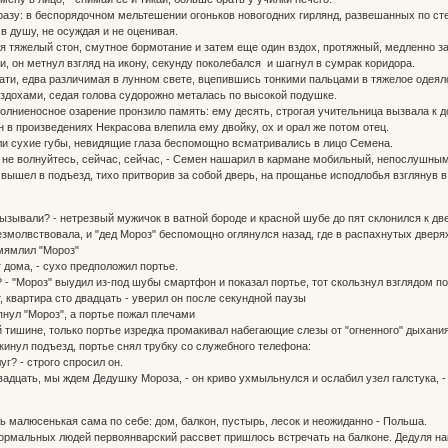
азу: в беспорядочном мельтешении огоньков новогодних гирлянд, развешанных по ст
в душу, не осуждая и не оценивая.
тяжелый стон, смутное бормотание и затем еще один вздох, протяжный, медленно за
и, он метнул взгляд на икону, секунду поколебался и шагнул в сумрак коридора.
ати, едва различимая в лунном свете, вцепившись тонкими пальцами в тяжелое одеяло
здохами, седая голова судорожно металась по высокой подушке.
олниеносное озарение пронзило память: ему десять, строгая учительница вызвала к 
 в произведениях Некрасова влепила ему двойку, ох и орал же потом отец.
али сухие губы, невидящие глаза беспомощно всматривались в лицо Семена.
, не волнуйтесь, сейчас, сейчас, - Семен нашарил в кармане мобильный, непослушны
вышел в подъезд, тихо притворив за собой дверь, на прощанье исподлобья взглянув в 
 вызывали? - нетрезвый мужичок в ватной бороде и красной шубе до пят склонился к д
езмолвствовала, и "дед Мороз" беспомощно оглянулся назад, где в распахнутых дверя
омямлил "Мороз"
ет дома, - сухо предположил портье.
от? - "Мороз" выудил из-под шубы смартфон и показал портье, тот скользнул взглядом по
от, квартира сто двадцать - уверил он после секундной паузы
ипнул "Мороз", а портье пожал плечами
ой тишине, только портье изредка промакивал набегающие слезы от "огненного" дыхания
окинул подъезд, портье снял трубку со служебного телефона:
уг? - строго спросил он.
 двадцать, мы ждем Дедушку Мороза, - он криво ухмыльнулся и ослабил узел галстука, 
ь малюсенькая сама по себе: дом, балкон, пустырь, лесок и неожиданно - Польша.
рмальных людей первоянварский рассвет пришлось встречать на балконе. Дедуля нак