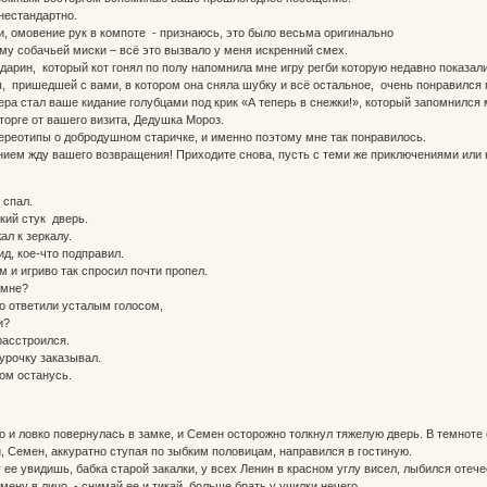
нестандартно.
ми, омовение рук в компоте - признаюсь, это было весьма оригинально
ому собачьей миски – всё это вызвало у меня искренний смех.
ндарин, который кот гонял по полу напомнила мне игру регби которую недавно показал
ы, пришедшей с вами, в котором она сняла шубку и всё остальное, очень понравился
ера стал ваше кидание голубцами под крик «А теперь в снежки!», который запомнился 
торге от вашего визита, Дедушка Мороз.
ереотипы о добродушном старичке, и именно поэтому мне так понравилось.
ением жду вашего возвращения! Приходите снова, пусть с теми же приключениями ил
 спал.
кий стук дверь.
ал к зеркалу.
д, кое-что подправил.
 и игриво так спросил почти пропел.
 мне?
о ответили усталым голосом,
и?
расстроился.
гурочку заказывал.
ком останусь.
 и ловко повернулась в замке, и Семен осторожно толкнул тяжелую дверь. В темноте
, Семен, аккуратно ступая по зыбким половицам, направился в гостиную.
у ее увидишь, бабка старой закалки, у всех Ленин в красном углу висел, лыбился отеч
ну в лицо, - снимай ее и тикай, больше брать у училки нечего.