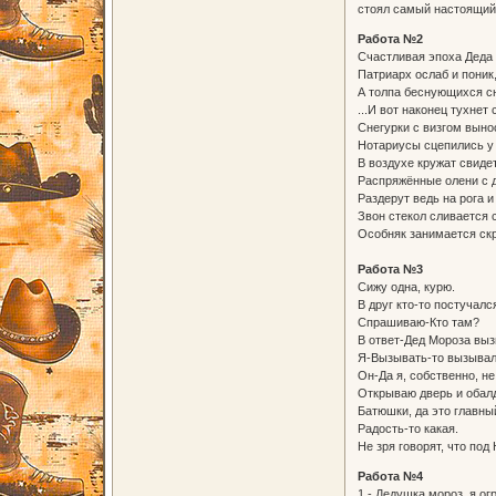
стоял самый настоящий
Работа №2
Счастливая эпоха Деда
Патриарх ослаб и поник
А толпа беснующихся сн
...И вот наконец тухнет
Снегурки с визгом выно
Нотариусы сцепились у 
В воздухе кружат свиде
Распряжённые олени с 
Раздерут ведь на рога и
Звон стекол сливается 
Особняк занимается ск
Работа №3
Сижу одна, курю.
В друг кто-то постучалс
Спрашиваю-Кто там?
В ответ-Дед Мороза вы
Я-Вызывать-то вызывали
Он-Да я, собственно, не
Открываю дверь и обал
Батюшки, да это главны
Радость-то какая.
Не зря говорят, что по
Работа №4
1 - Дедушка мороз, я 