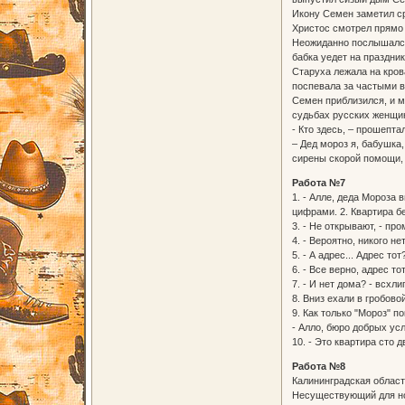
Икону Семен заметил ср
Христос смотрел прямо 
Неожиданно послышался 
бабка уедет на праздник
Старуха лежала на кров
поспевала за частыми в
Семен приблизился, и м
судьбах русских женщин
- Кто здесь, – прошепт
– Дед мороз я, бабушка
сирены скорой помощи, 
Работа №7
1. - Алле, деда Мороза
цифрами. 2. Квартира б
3. - Не открывают, - пр
4. - Вероятно, никого н
5. - А адрес... Адрес т
6. - Все верно, адрес т
7. - И нет дома? - всхл
8. Вниз ехали в гробов
9. Как только "Мороз" п
- Алло, бюро добрых усл
10. - Это квартира сто
Работа №8
Калининградская област
Несуществующий для но