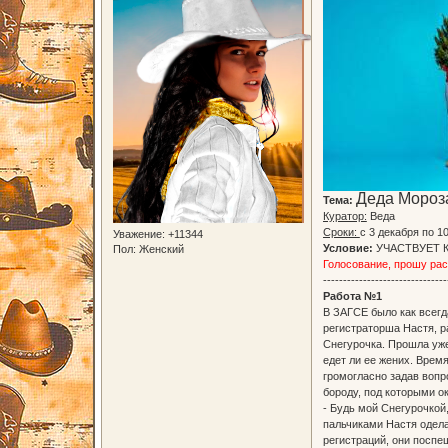
Деда Мороз
Тема:
Куратор:
Веда
Сроки:
с 3 декабря по 1
Уважение:
+11344
Условие:
УЧАСТВУЕТ 
Пол:
Женский
Голосование, прошу ра
-------------------------------
Работа №1
В ЗАГСЕ было как всегд
регистраторша Настя, р
Снегурочка. Прошла уже
едет ли ее жених. Врем
громогласно задав вопро
бороду, под которыми о
- Будь мой Снегурочкой,
пальчиками Настя одела
регистраций, они поспе