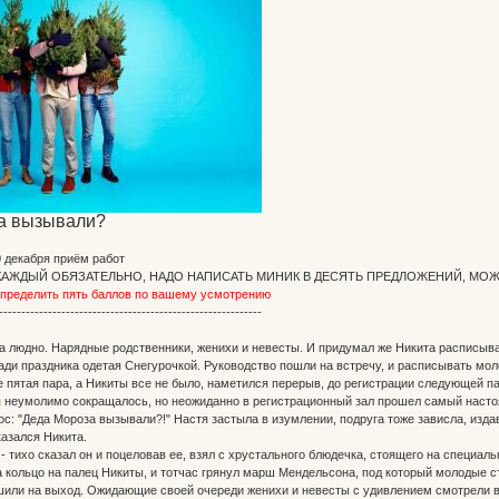
а вызывали?
0 декабря приём работ
КАЖДЫЙ ОБЯЗАТЕЛЬНО, НАДО НАПИСАТЬ МИНИК В ДЕСЯТЬ ПРЕДЛОЖЕНИЙ, МОЖ
спределить пять баллов по вашему усмотрению
-----------------------------------------------------------
а людно. Нарядные родственники, женихи и невесты. И придумал же Никита расписыва
ади праздника одетая Снегурочкой. Руководство пошли на встречу, и расписывать мол
 пятая пара, а Никиты все не было, наметился перерыв, до регистрации следующей па
я неумолимо сокращалось, но неожиданно в регистрационный зал прошел самый насто
с: "Деда Мороза вызывали?!" Настя застыла в изумлении, подруга тоже зависла, издав
казался Никита.
- тихо сказал он и поцеловав ее, взял с хрустального блюдечка, стоящего на специал
 кольцо на палец Никиты, и тотчас грянул марш Мендельсона, под который молодые с
шили на выход. Ожидающие своей очереди женихи и невесты с удивлением смотрели в