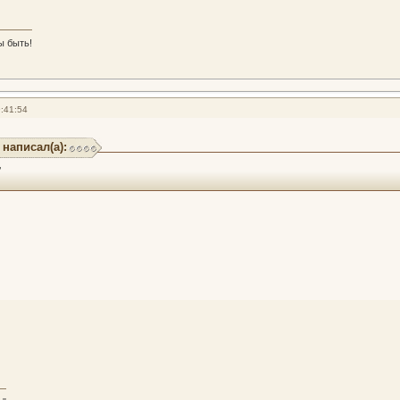
ы быть!
:41:54
 написал(а):
!