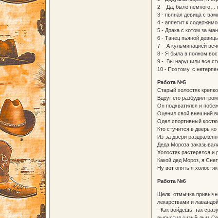
2 - Да, было немного… 
3 - пьяная девица с ва
4 - аппетит к содержим
5 - Драка с котом за ма
6 - Танец пьяной девиц
7 - А кульминацией веч
8 - Я была в полном вос
9 - Вы нарушили все ст
10 - Поэтому, с нетерп
Работа №5
Старый холостяк крепко
Вдруг его разбудил гром
Он подхватился и побеж
Оценил свой внешний ви
Одел спортивный костюм
Кто стучится в дверь ко
Из-за двери раздражённ
Деда Мороза заказывал
Холостяк растерялся и 
Какой дед Мороз, я Сне
Ну вот опять я холостя
Работа №6
Щелк: отмычка привычно
лекарствами и лавандой
- Как войдешь, так сраз
выпустил сизый дым Семе