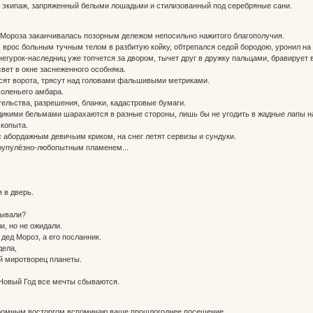
 экипаж, запряженный белыми лошадьми и стилизованный под серебряные сани.
 Мороза заканчивалась позорным дележом непосильно нажитого благополучия.
, врос больным тучным телом в разбитую койку, обтрепался седой бородою, уронил на 
егурок-наследниц уже топчется за двором, тычет друг в дружку пальцами, бравирует
 свет в окне заснеженного особняка.
сят ворота, трясут над головами фальшивыми метриками.
оленьего амбара.
тельства, разрешения, бланки, кадастровые бумаги.
дикими бельмами шарахаются в разные стороны, лишь бы не угодить в жадные лапы н
 копыта.
с абордажным девичьим криком, на снег летят сервизы и сундуки.
рупулёзно-любопытным пламенем...
я в дверь.
зывали?
, но не ожидали.
 дед Мороз, а его посланник.
дела,
й миротворец планеты.
д Новый Год все мечты сбываются.
огромным восторгом вспоминаю ваше прошлогоднее посещение.