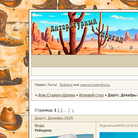
Привет, Гость!
Войдите
или
зарегистрируйтесь
.
»
Дом Старого Шляпа
»
Игровой стол
»
Дартс. Декабрь-
Страница:
1
2
3
…
7
»
Дартс. Декабрь-2025
Веда
Поделиться
2025-12-04 12
Рейнджер