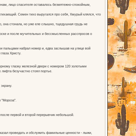
енам, лицо спасителя оставалось безмятежно-спокойным,
тихающий. Семен тихо выругался про себя, Хмурый клялся, что
, она стонала, но уже еле слышно, тщедушная грудь не
доске и после мучительных и бессмысленных расспросов о
ми пальцами набрал номер и, едва заслышав на улице вой
глаза Христу.
верному глазку железной двери с номером 120 золотыми
х лифта безучастно стоял портье.
 экрану.
 "Мороза".
- после первой и второй перерывчик небольшой.
азал проведать и обслужить фамильные ценности - лыжи,