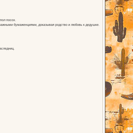
пол посох.
 важными бумаженциями, доказывая родство и любовь к дедушке.
аследниц.