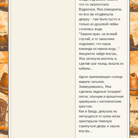
что-то загрохотало.
Вздрогнув, Яна помедлила,
но все же отодвинула
дверку - там было пусто и
только из душевой лейки
сочилась вода.
"Закрою кран, на всякий
случай, а то заказчики
подумают, что наша
команда оставила воду..."
Аккуратно зайдя внутрь,
Яна затянула вентель и,
сделав шаг назад, вышла из
кабины...
Адско припекающее солнце
жарило затылок.
Зажмурившись, Яна
сделала ладонью 'козырек':
песок, опунции и крошечная
церквушка с католическим
крестом.
Как в бреду, девушка на
негнущихся от шока ногах
приоткрыла тяжелую
скрипучую дверь и зашла
внутрь...