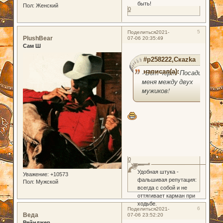
быть!
Пол:
Женский
0
5
Поделиться
2021-
PlushBear
07-06 20:35:49
Сам Ш
#p258222,Скаzka
написал(а):
- Вот чёрт! Посадил
меня между двух
мужиков!
0
Удобная штука -
Уважение:
+10573
фальшивая репутация:
Пол:
Мужской
всегда с собой и не
оттягивает карман при
ходьбе.
6
Поделиться
2021-
Веда
07-06 23:52:20
Рейнджер