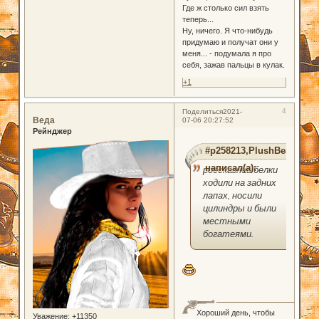
Где ж столько сил взять
теперь...
Ну, ничего. Я что-нибудь
придумаю и получат они у
меня... - подумала я про
себя, зажав пальцы в кулак.
+1
4
Поделиться
2021-
Веда
07-06 20:27:52
Рейнджер
#p258213,PlushBear
написал(а):
россказней белки
ходили на задних
лапах, носили
цилиндры и были
местными
богатеями.
Хороший день, чтобы
Уважение:
+11350