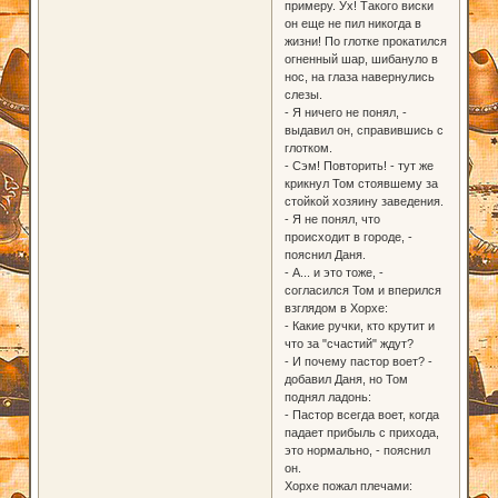
примеру. Ух! Такого виски
он еще не пил никогда в
жизни! По глотке прокатился
огненный шар, шибануло в
нос, на глаза навернулись
слезы.
- Я ничего не понял, -
выдавил он, справившись с
глотком.
- Сэм! Повторить! - тут же
крикнул Том стоявшему за
стойкой хозяину заведения.
- Я не понял, что
происходит в городе, -
пояснил Даня.
- А... и это тоже, -
согласился Том и вперился
взглядом в Хорхе:
- Какие ручки, кто крутит и
что за "счастий" ждут?
- И почему пастор воет? -
добавил Даня, но Том
поднял ладонь:
- Пастор всегда воет, когда
падает прибыль с прихода,
это нормально, - пояснил
он.
Хорхе пожал плечами: