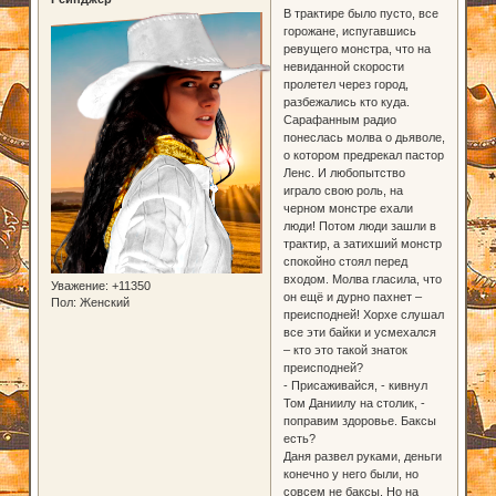
В трактире было пусто, все
горожане, испугавшись
ревущего монстра, что на
невиданной скорости
пролетел через город,
разбежались кто куда.
Сарафанным радио
понеслась молва о дьяволе,
о котором предрекал пастор
Ленс. И любопытство
играло свою роль, на
черном монстре ехали
люди! Потом люди зашли в
трактир, а затихший монстр
спокойно стоял перед
входом. Молва гласила, что
Уважение:
+11350
он ещё и дурно пахнет –
Пол:
Женский
преисподней! Хорхе слушал
все эти байки и усмехался
– кто это такой знаток
преисподней?
- Присаживайся, - кивнул
Том Даниилу на столик, -
поправим здоровье. Баксы
есть?
Даня развел руками, деньги
конечно у него были, но
совсем не баксы. Но на