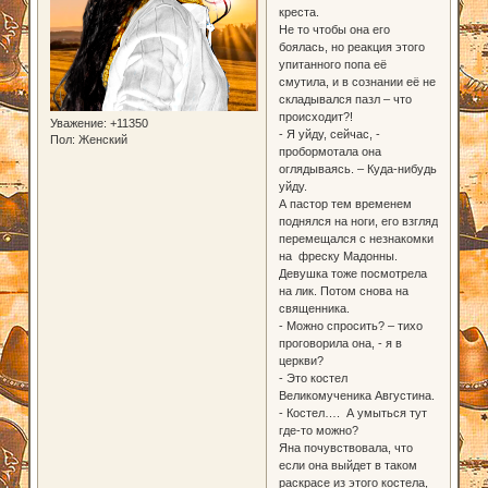
креста.
Не то чтобы она его
боялась, но реакция этого
упитанного попа её
смутила, и в сознании её не
складывался пазл – что
происходит?!
Уважение:
+11350
- Я уйду, сейчас, -
Пол:
Женский
пробормотала она
оглядываясь. – Куда-нибудь
уйду.
А пастор тем временем
поднялся на ноги, его взгляд
перемещался с незнакомки
на фреску Мадонны.
Девушка тоже посмотрела
на лик. Потом снова на
священника.
- Можно спросить? – тихо
проговорила она, - я в
церкви?
- Это костел
Великомученика Августина.
- Костел…. А умыться тут
где-то можно?
Яна почувствовала, что
если она выйдет в таком
раскрасе из этого костела,