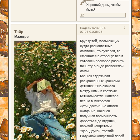
Хороший день, чтобы
быть!
+2
7
Поделиться
2021-
Тэйр
07-07 01:38:25
Маэстро
Круг детей, мелькающих,
будто разноцветные
лампочки, то сужался, то
смещался в сторону: всем
хотелось поскорее разбить
пиньяту в виде развеселой
ламы.
Кое-как сдерживая
раскрашенных красками
детишек, Яна скакала
между ними в костюме
Кетцалькоатля, напевая
песню в микрофон.
Дети, достигшие апогея
ожидания, наконец
получили возможность
добраться до игрушки,
набитой конфетами.
Удар! Другой, третий!..
Радужной конфетной лавой