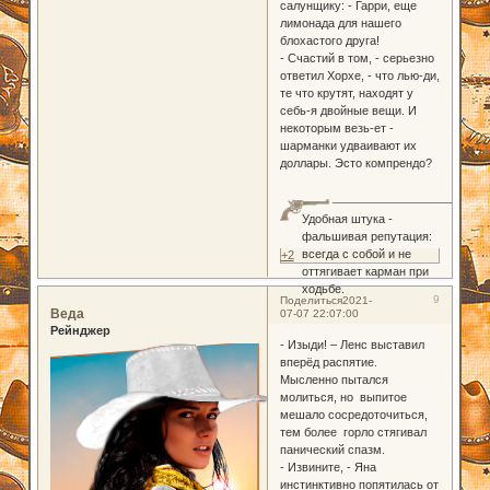
салунщику: - Гарри, еще
лимонада для нашего
блохастого друга!
- Счастий в том, - серьезно
ответил Хорхе, - что лью-ди,
те что крутят, находят у
себь-я двойные вещи. И
некоторым везь-ет -
шарманки удваивают их
доллары. Эсто компрендо?
Удобная штука -
фальшивая репутация:
всегда с собой и не
+2
оттягивает карман при
ходьбе.
9
Поделиться
2021-
Веда
07-07 22:07:00
Рейнджер
- Изыди! – Ленс выставил
вперёд распятие.
Мысленно пытался
молиться, но выпитое
мешало сосредоточиться,
тем более горло стягивал
панический спазм.
- Извините, - Яна
инстинктивно попятилась от