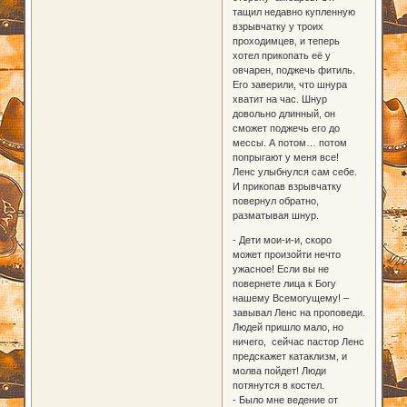
тащил недавно купленную
взрывчатку у троих
проходимцев, и теперь
хотел прикопать её у
овчарен, поджечь фитиль.
Его заверили, что шнура
хватит на час. Шнур
довольно длинный, он
сможет поджечь его до
мессы. А потом… потом
попрыгают у меня все!
Ленс улыбнулся сам себе.
И прикопав взрывчатку
повернул обратно,
разматывая шнур.
- Дети мои-и-и, скоро
может произойти нечто
ужасное! Если вы не
повернете лица к Богу
нашему Всемогущему! –
завывал Ленс на проповеди.
Людей пришло мало, но
ничего, сейчас пастор Ленс
предскажет катаклизм, и
молва пойдет! Люди
потянутся в костел.
- Было мне ведение от