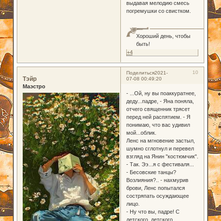
выдавая мелодию смесь
погремушки со свистком.
Хороший день, чтобы
быть!
+4
10
Поделиться
2021-
Тэйр
07-08 00:49:20
Маэстро
- ...Ой, ну вы поаккуратнее,
деду...падре, - Яна поняла,
отчего священник трясет
перед ней распятием. - Я
понимаю, что вас удивил
мой...облик.
Ленс на мгновение застыл,
шумно сглотнул и перевел
взгляд на Янин "костюмчик".
- Так. Ээ...я с фестиваля...
- Бесовские танцы?
Возлияния?.. - нахмурив
брови, Ленс попытался
состряпать осуждающее
лицо.
- Ну что вы, падре! С
детского, детского