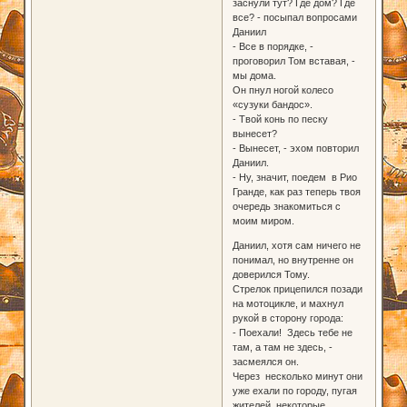
заснули тут? Где дом? Где
все? - посыпал вопросами
Даниил
- Все в порядке, -
проговорил Том вставая, -
мы дома.
Он пнул ногой колесо
«сузуки бандос».
- Твой конь по песку
вынесет?
- Вынесет, - эхом повторил
Даниил.
- Ну, значит, поедем в Рио
Гранде, как раз теперь твоя
очередь знакомиться с
моим миром.
Даниил, хотя сам ничего не
понимал, но внутренне он
доверился Тому.
Стрелок прицепился позади
на мотоцикле, и махнул
рукой в сторону города:
- Поехали! Здесь тебе не
там, а там не здесь, -
засмеялся он.
Через несколько минут они
уже ехали по городу, пугая
жителей, некоторые