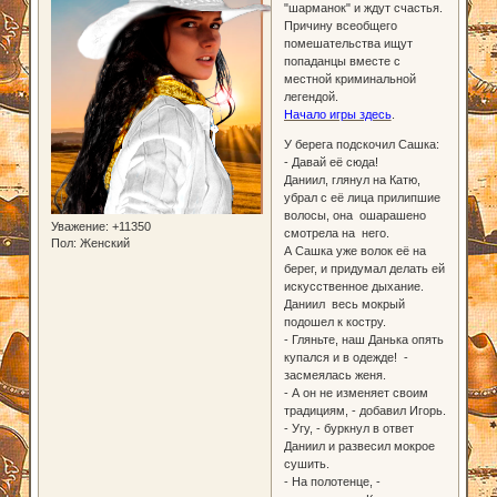
"шарманок" и ждут счастья.
Причину всеобщего
помешательства ищут
попаданцы вместе с
местной криминальной
легендой.
Начало игры здесь
.
У берега подскочил Сашка:
- Давай её сюда!
Даниил, глянул на Катю,
убрал с её лица прилипшие
волосы, она ошарашено
Уважение:
+11350
смотрела на него.
Пол:
Женский
А Сашка уже волок её на
берег, и придумал делать ей
искусственное дыхание.
Даниил весь мокрый
подошел к костру.
- Гляньте, наш Данька опять
купался и в одежде! -
засмеялась женя.
- А он не изменяет своим
традициям, - добавил Игорь.
- Угу, - буркнул в ответ
Даниил и развесил мокрое
сушить.
- На полотенце, -