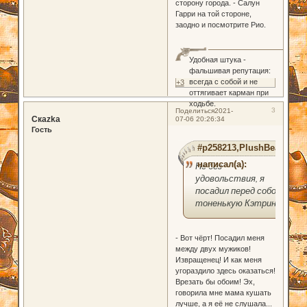
сторону города. - Салун
Гарри на той стороне,
заодно и посмотрите Рио.
Удобная штука -
фальшивая репутация:
всегда с собой и не
+3
оттягивает карман при
ходьбе.
3
Поделиться
2021-
Скаzka
07-06 20:26:34
Гость
#p258213,PlushBear
написал(а):
Не без
удовольствия, я
посадил перед собой
тоненькую Кэтрин:
- Вот чёрт! Посадил меня
между двух мужиков!
Извращенец! И как меня
угораздило здесь оказаться!
Врезать бы обоим! Эх,
говорила мне мама кушать
лучше, а я её не слушала...