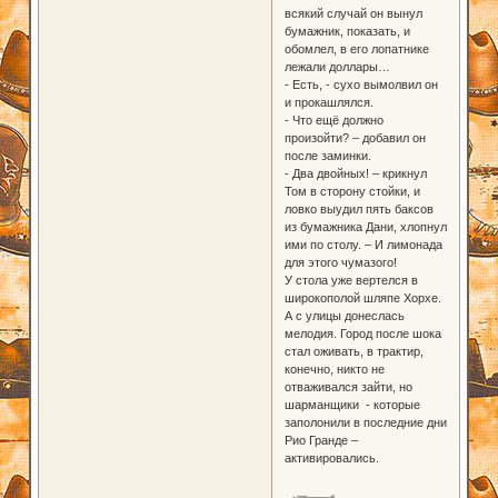
всякий случай он вынул
бумажник, показать, и
обомлел, в его лопатнике
лежали доллары…
- Есть, - сухо вымолвил он
и прокашлялся.
- Что ещё должно
произойти? – добавил он
после заминки.
- Два двойных! – крикнул
Том в сторону стойки, и
ловко выудил пять баксов
из бумажника Дани, хлопнул
ими по столу. – И лимонада
для этого чумазого!
У стола уже вертелся в
широкополой шляпе Хорхе.
А с улицы донеслась
мелодия. Город после шока
стал оживать, в трактир,
конечно, никто не
отваживался зайти, но
шарманщики - которые
заполонили в последние дни
Рио Гранде –
активировались.