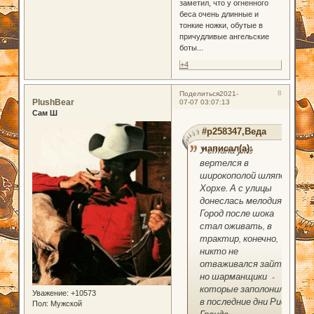
заметил, что у огненного
беса очень длинные и
тонкие ножки, обутые в
причудливые ангельские
боты...
+4
8
Поделиться
2021-
PlushBear
07-07 03:07:13
Сам Ш
#p258347,Веда
написал(а):
У стола уже
вертелся в
широкополой шляпе
Хорхе. А с улицы
донеслась мелодия.
Город после шока
стал оживать, в
трактир, конечно,
никто не
отваживался зайти,
но шарманщики -
которые заполонили
Уважение:
+10573
в последние дни Рио
Пол:
Мужской