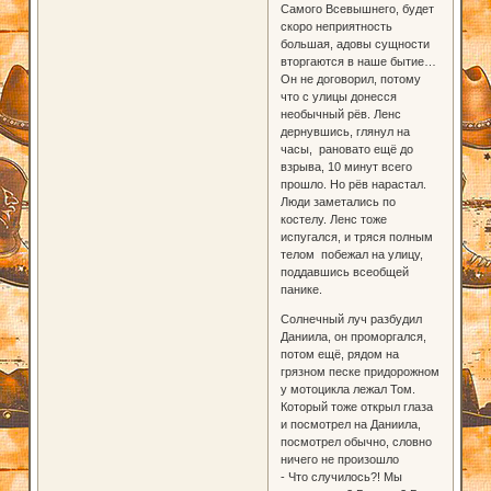
Самого Всевышнего, будет
скоро неприятность
большая, адовы сущности
вторгаются в наше бытие…
Он не договорил, потому
что с улицы донесся
необычный рёв. Ленс
дернувшись, глянул на
часы, рановато ещё до
взрыва, 10 минут всего
прошло. Но рёв нарастал.
Люди заметались по
костелу. Ленс тоже
испугался, и тряся полным
телом побежал на улицу,
поддавшись всеобщей
панике.
Солнечный луч разбудил
Даниила, он проморгался,
потом ещё, рядом на
грязном песке придорожном
у мотоцикла лежал Том.
Который тоже открыл глаза
и посмотрел на Даниила,
посмотрел обычно, словно
ничего не произошло
- Что случилось?! Мы