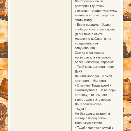
Желторотики были
растеряны до такой
степени, что еще чуть-чуть,
и начали в голос рыдать и
звать маму.
- Все в порядке, - бодро
сообщил я им, - мы - дома!
(и вы тоже в свите, -
мысленно добавил я, но
воздержался от
озвучивания)
Слегка пнув колесо
костотряса, я как можно
более небрежно, спросил:
- Твой конь вынесет троих,
Дэн?
Даниил моргнул, но эхои
повторил: - Вынесет.
- Отлично! Тогда едем! -
скомандовал я. - И не бери
в голову, что немного
выпил, здесь это норма.
Даня завел мотор:
- Куда?
Не без удовольствия, я
посадил перед собой
тоненькую Кэтрин:
- Туда! - махнул я рукой в