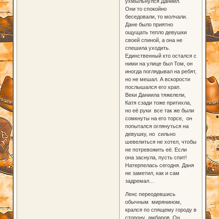
ухмыльнулся Даниил.
Они то спокойно
беседовали, то молчали.
Дане было приятно
ощущать тепло девушки
своей спиной, а она не
спешила уходить.
Единственный кто остался с
ними на улице был Том, он
иногда поглядывал на ребят,
но не мешал. А вскорости
послышался его храп.
Веки Даниила тяжелели,
Катя сзади тоже притихла,
но её руки все так же были
сомкнуты на его торсе, он
попытался оглянуться на
девушку, но сильно
шевелиться не хотел, чтобы
не потревожить её. Если
она заснула, пусть спит!
Натерпелась сегодня. Даня
не заметил, как и сам
задремал…
Ленс переодевшись
обычным мирянином,
крался по спящему городу в
сторону амбаров. Он