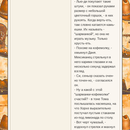
- Лью-ди покупают такие
штуки, - он показал руками
размер с небольшой
цветочный горшок, - в них
рукоять. Когда верть-еть,
там словно катаются камь-
ешки. Их называть -
"шарманкой", но она не
играть музыку. Только
хрусть-еть.
- Похоже на кофемолку, -
хмыкнул Даня.
Мексиканец стрельнул в
него карими глазами и на
несколько секунд задержал
взгляд.
- Си, сеньор сказать очен-
но точен-но, - согласился
он.
- Ну а какой с этой
"шарманки-кофемолки"
счастий? - в тоне Тома
послышалась насмешка, на
что Хорхе выразительно
постучал пустым стаканом
из-под лимонада по столу.
- Вот черт чумазый, -
вздохнул стрелок и махнул