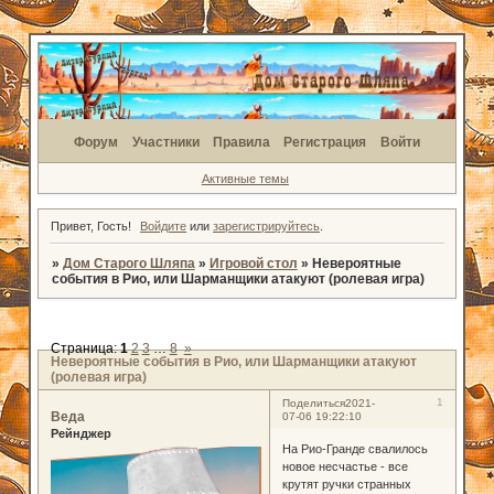
Форум
Участники
Правила
Регистрация
Войти
Активные темы
Привет, Гость!
Войдите
или
зарегистрируйтесь
.
»
Дом Старого Шляпа
»
Игровой стол
»
Невероятные
события в Рио, или Шарманщики атакуют (ролевая игра)
Страница:
1
2
3
…
8
»
Невероятные события в Рио, или Шарманщики атакуют
(ролевая игра)
1
Поделиться
2021-
Веда
07-06 19:22:10
Рейнджер
На Рио-Гранде свалилось
новое несчастье - все
крутят ручки странных