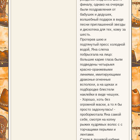
финалу, однако на очереди
были поздравления от
бабушек и дедушек,
волшебный подарок в виде
песни приглашенной звезды
и дискотека для тех, кому за
шесть.
Протерев шею и
подтянутый пресс холодной
водой, Яна слегка
побрызгала на лицо:
большие карие глаза были
подведены четырьмя
красно-оранжевыми
линиями, имитирующими
драконьи огненные
всполохи, а на щеках и
подбородке блестели
наклейки в виде чешуек.
- Хорошо, хоть без
огромной маски, а то я бы
просто задохнулась! -
пробормотала Яна самой
себе, смотря на копну
рыжих кудрявых волос с с
торчащими перьями и
лентами.
Сзади в душевой кабине