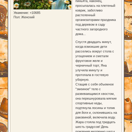
пиньята, наконец,
просыпалась на плетеный
коврик, заботливо
Уважение:
+10685
растеленный
Пол:
Женский
организаторами праздника
под деревом в саду
частного загородного
дома...
Спустя двадцать минут,
когда взмокшие дети
расселись вокруг стола с
угощением и сметали
фруктовое желе и
черничный торт, Яна
улучила минуту и
протопала в гостевую
уборную.
Стащив с себя объемное
"змеиное" тело с
развевающимся хвостом,
она перешнуровала мягкие
спортивные кеды,
подтянула лосины и топик
для йоги и, склонившись на
раковиной, включила воду.
Жара стояла под тридцать
шесть градусов! День
рождения медленно шел к