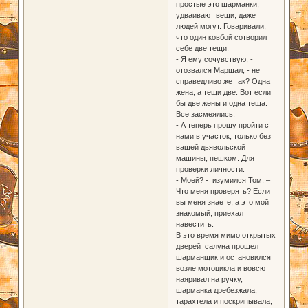
простые это шарманки,
удваивают вещи, даже
людей могут. Говаривали,
что один ковбой сотворил
себе две тещи.
- Я ему сочувствую, -
отозвался Маршал, - не
справедливо же так? Одна
жена, а тещи две. Вот если
бы две жены и одна теща.
Все засмеялись.
- А теперь прошу пройти с
нами в участок, только без
вашей дьявольской
машины, пешком. Для
проверки личности.
- Моей? - изумился Том. –
Что меня проверять? Если
вы меня знаете, а это мой
знакомый, приехал
навестить.
В это время мимо открытых
дверей салуна прошел
шарманщик и остановился
возле мотоцикла и вовсю
наяривал на ручку,
шарманка дребезжала,
тарахтела и поскрипывала,