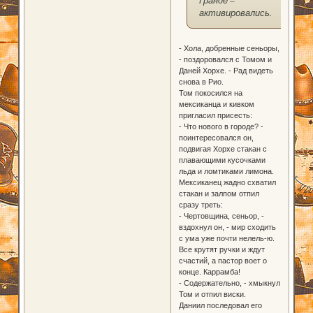
Гранде –
активировались.
- Хола, добренные сеньоры,
- поздоровался с Томом и
Даней Хорхе. - Рад видеть
снова в Рио.
Том покосился на
мексиканца и кивком
пригласил присесть:
- Что нового в городе? -
поинтересовался он,
подвигая Хорхе стакан с
плавающими кусочками
льда и ломтиками лимона.
Мексиканец жадно схватил
стакан и залпом отпил
сразу треть:
- Чертовщина, сеньор, -
вздохнул он, - мир сходить
с ума уже почти нелель-ю.
Все крутят ручки и ждут
счастий, а пастор воет о
конце. Каррамба!
- Содержательно, - хмыкнул
Том и отпил виски.
Даниил последовал его