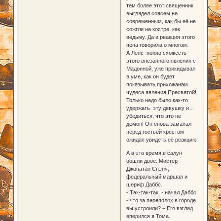
тем более этот священник
выглядел совсем не
современным, как бы её не
сожгли на костре, как
ведьму. Да и реакция этого
попа говорила о многом.
А Ленс поняв схожесть
этого внезапного явления с
Мадонной, уже прикидывал
в уме, как он будет
показывать прихожанам
чудеса явления Пресвятой!
Только надо было как-то
удержать эту девушку и…
убедиться, что это не
демон! Он снова замахал
перед гостьей крестом
ожидая увидеть её реакцию.
А в это время в салун
вошли двое. Мистер
Джонатан Спэнч,
федеральный маршал и
шериф Даббс.
- Так-так-так, - начал Даббс,
- что за переполох в городе
вы устроили? – Его взгляд
вперился в Тома.