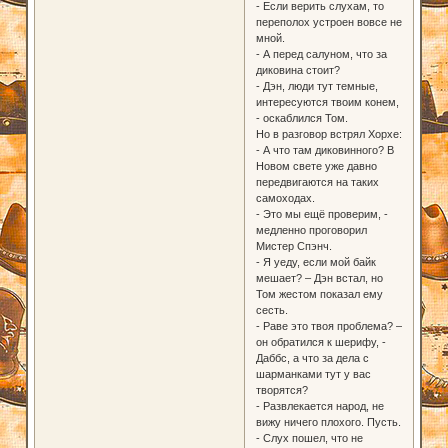
- Если верить слухам, то
переполох устроен вовсе не
мной.
- А перед салуном, что за
диковина стоит?
- Дэн, люди тут темные,
интересуются твоим конем,
- оскаблился Том.
Но в разговор встрял Хорхе:
- А что там диковинного? В
Новом свете уже давно
передвигаются на таких
самоходах.
- Это мы ещё проверим, -
медленно проговорил
Мистер Спэнч.
- Я уеду, если мой байк
мешает? – Дэн встал, но
Том жестом показал ему
сесть.
- Раве это твоя проблема? –
он обратился к шерифу, -
Даббс, а что за дела с
шарманками тут у вас
творятся?
- Развлекается народ, не
вижу ничего плохого. Пусть.
- Слух пошел, что не