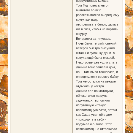
подсуетилась Ксюша.
Том Гуд повеселев от
выпитого во всю
рассказывал по очередному
кругу, как надо
отстреливать белок, целясь
им в глаз, чтобы не портить
шкурку.
Вечеринка затянулась.
Ночь была теплой, свежий
ветерок быстро высушил
штаны и рубашку Дани. А
косуха ещё была мокрой.
Некоторые уже ушли спать,
Даниил тоже зашел в дом,
но… там было тесновато, и
он вернулся к своему байку.
Том же остался на лежаке
отдыхать у костра.
Даниил сел на мотоцикл,
облокотился на руль,
задумался, вспомнил
испуганную и такую
беспомощную Катю, потом
как Саша увел её в дом
«приходить в себя»
подумал и о Томе. Этот
незнакомец не отталкивал