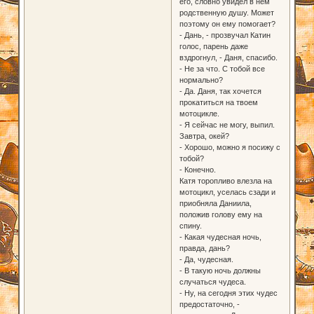
его, словно увидел в нём
родственную душу. Может
поэтому он ему помогает?
- Дань, - прозвучал Катин
голос, парень даже
вздрогнул, - Даня, спасибо.
- Не за что. С тобой все
нормально?
- Да. Даня, так хочется
прокатиться на твоем
мотоцикле.
- Я сейчас не могу, выпил.
Завтра, окей?
- Хорошо, можно я посижу с
тобой?
- Конечно.
Катя торопливо влезла на
мотоцикл, уселась сзади и
приобняла Даниила,
положив голову ему на
спину.
- Какая чудесная ночь,
правда, дань?
- Да, чудесная.
- В такую ночь должны
случаться чудеса.
- Ну, на сегодня этих чудес
предостаточно, -