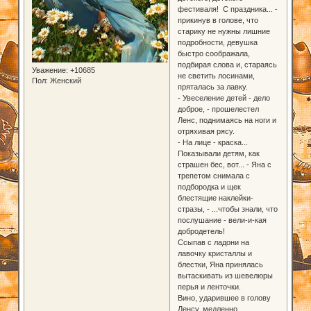
фестиваля! С праздника... -
прикинув в голове, что
старику не нужны лишние
подробности, девушка
быстро соображала,
подбирая слова и, стараясь
Уважение:
+10685
не светить лосинами,
Пол:
Женский
пряталась за лавку.
- Увеселение детей - дело
доброе, - прошелестел
Ленс, поднимаясь на ноги и
отряхивая рясу.
- На лице - краска...
Показывали детям, как
страшен бес, вот... - Яна с
трепетом снимала с
подбородка и щек
блестящие наклейки-
стразы, - ...чтобы знали, что
послушание - вели-и-кая
добродетель!
Ссыпав с ладони на
лавочку кристаллы и
блестки, Яна принялась
вытаскивать из шевелюры
перья и ленточки.
Вино, ударившее в голову
Ленсу, медленно