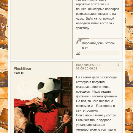
горожане прятались в
панике, некоторые наоборот
выскакивали поглазеть на
чудо. Байк катил прямой
наводкой мимо костела к
трактиру…
Хороший день, чтобы
быть!
+2
2
Поделиться
2021-
PlushBear
07-06 20:06:58
Сам Ш
На самом деле та свобода,
которую я получил,
оказалась всего лишь
поводком. Надо отдать
должное - весьма длинным.
Но вот, за него внезапно
потянули и... Паж снова в
свите госпожи.
Сон сморил меня у костра.
Если честно, я здорово
устал рассказывая
желторотикам о том, как я