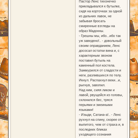
Пастор Ленс тихонечко
прикладывался к бутылке,
сидя на корточках за одной
из дальних лавок, не
забывая бросать
смиренные взгляды на
образ Мадонны.
- Грешны мы, ибо...ибо так
уж заведено!.. - довольный
своим оправданием, Ленс
дососал остатки вина и, с
характерным звоном
поставил бутыль на
каменный пол костела.
Зажмурился от сладости и
неги, разлившихся по телу.
Икнул. Распахнул веки...и,
рыгнув, завопил.
Над ним, сияя ликом и
лавой, рвущейся из головы,
склонился бес, тряся
перьями и змеиными
языками!
- Изыди, Сатана-а!.. - Ленс
рухнул на спину, скорее от
выпитого, чем от страха и, в
последних бликах
уходящего сознания