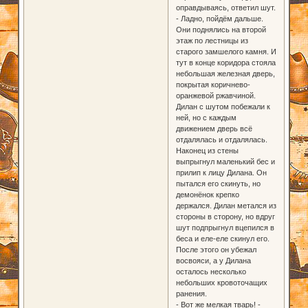
оправдываясь, ответил шут.
- Ладно, пойдём дальше.
Они поднялись на второй
этаж по лестницы из
старого замшелого камня. И
тут в конце коридора стояла
небольшая железная дверь,
покрытая коричнево-
оранжевой ржавчиной.
Дилан с шутом побежали к
ней, но с каждым
движением дверь всё
отдалялась и отдалялась.
Наконец из стены
выпрыгнул маленький бес и
прилип к лицу Дилана. Он
пытался его скинуть, но
демонёнок крепко
держался. Дилан метался из
стороны в сторону, но вдруг
шут подпрыгнул вцепился в
беса и еле-еле скинул его.
После этого он убежал
восвояси, а у Дилана
осталось несколько
небольших кровоточащих
ранения.
- Вот же мелкая тварь! -