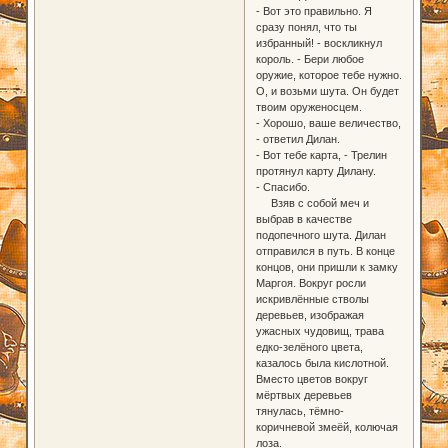
- Вот это правильно. Я
сразу понял, что ты
избранный! - воскликнул
король. - Бери любое
оружие, которое тебе нужно.
О, и возьми шута. Он будет
твоим оруженосцем.
- Хорошо, ваше величество,
- ответил Дилан.
- Вот тебе карта, - Трелин
протянул карту Дилану.
- Спасибо.
Взяв с собой меч и
выбрав в качестве
подопечного шута. Дилан
отправился в путь. В конце
концов, они пришли к замку
Маргоя. Вокруг росли
искривлённые стволы
деревьев, изображая
ужасных чудовищ, трава
едко-зелёного цвета,
казалось была кислотной.
Вместо цветов вокруг
мёртвых деревьев
тянулась, тёмно-
коричневой змеёй, колючая
лоза.