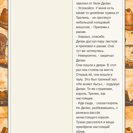
завопил от боли Дилан.
- Успокойся. У меня есть
какая-то целебная травка от
Трелина, - он протянул
небольшой холщовый
мешочек. - Приложи к
ранам.
- Хорошо, спасибо.
Дилан достал пару листков
и приложил к ранам. Они
тут же затянулись.
- Невероятно, - закричал
Дилан.
Они пошли к двери. В этот
раз она стояла на месте.
Открыв её, они вошли в
залу. Это был тронный зал.
«Не может быть», - подумал
Дилан. Те же стражники,
король, Трелин, как
настоящие.
- Иди сюда, - сказал король.
Но Дилан, разбежавшись, с
размаха рассёк
ненастоящего короля.
Туман рассеялся и вещи
приобрели настоящий
облик.