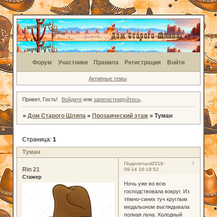
Форум
Участники
Правила
Регистрация
Войти
Активные темы
Привет, Гость!
Войдите
или
зарегистрируйтесь
.
»
Дом Старого Шляпа
»
Прозаический этаж
»
Туман
Страница:
1
Туман
1
Поделиться
2018-
Rin 21
09-14 16:18:52
Стажер
Ночь уже во всю
господствовала вокруг. Из
тёмно-синих туч круглым
медальоном выглядывала
полная луна. Холодный