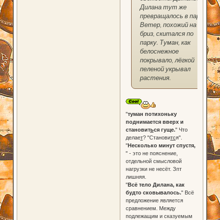
Дилана тут же
превращалось в пар.
Ветер, похожий на
бриз, скитался по
парку. Туман, как
белоснежное
покрывало, лёгкой
пеленой укрывал
растения.
"
туман потихоньку
поднимается вверх и
становит
ь
ся гуще.
" Что
делае
т
? "Станови
тс
я".
"
Несколько минут спустя,
" - это не пояснение,
отдельной смысловой
нагрузки не несёт. Зпт
лишняя.
"
Всё тело Дилана, как
будто сковывалось.
" Всё
предложение является
сравнением. Между
подлежащим и сказуемым