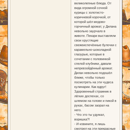
великолепные блюда. От
вида огромной сочной
курицы с золотисто-
коричневой корочкой, от
которой шёл медово-
горчичный аромат, у Дилана
невольно заурчало в
животе. Пекари выставляли
свои хрустящие
свежеиспечённые булочки с
карамельно-шоколадной
глазурью, которые в
сочетании с половинкой
спелой клубники, давали
непревзойдённый аромат.
Дилан невольно подошёл
ближе, чтобы только
посмотреть на эти чудеса
кулинарии. Как вдруг!
Здоровенный стражник в
лёгких доспехах, со
шлемом на голове и пикой в
руках, басом заорал на
него.
- Что это ты удумал,
воришка?!
- И-извините, я лишь
смотрел на эти прекрасные