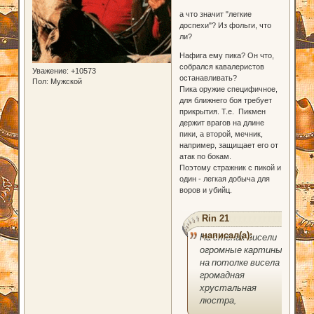
а что значит "легкие
доспехи"? Из фольги, что
ли?
Нафига ему пика? Он что,
собрался кавалеристов
Уважение:
+10573
останавливать?
Пол:
Мужской
Пика оружие специфичное,
для ближнего боя требует
прикрытия. Т.е. Пикмен
держит врагов на длине
пики, а второй, мечник,
например, защищает его от
атак по бокам.
Поэтому стражник с пикой и
один - легкая добыча для
воров и убийц.
Rin 21
написал(а):
На стенах висели
огромные картины,
на потолке висела
громадная
хрустальная
люстра,