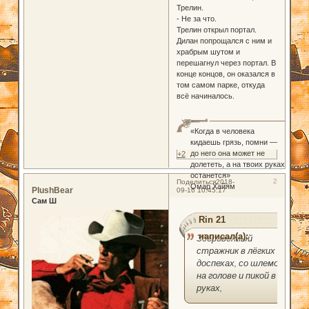
Трелин.
- Не за что.
Трелин открыл портал.
Дилан попрощался с ним и
храбрым шутом и
перешагнул через портал. В
конце концов, он оказался в
том самом парке, откуда
всё начиналось.
«Когда в человека
кидаешь грязь, помни —
до него она может не
+2
долететь, а на твоих руках
останется»
2
Поделиться
2018-
Омар Хайям
PlushBear
09-16 10:45:17
Сам Ш
Rin 21
написал(а):
Здоровенный
стражник в лёгких
доспехах, со шлемом
на голове и пикой в
руках,