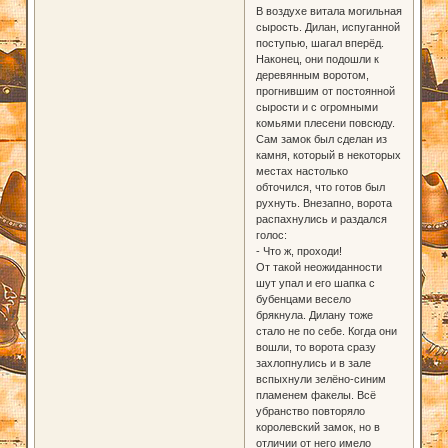
В воздухе витала могильная
сырость. Дилан, испуганной
поступью, шагал вперёд.
Наконец, они подошли к
деревянным воротом,
прогнившим от постоянной
сырости и с огромными
комьями плесени повсюду.
Сам замок был сделан из
камня, который в некоторых
местах настолько
обточился, что готов был
рухнуть. Внезапно, ворота
распахнулись и раздался
голос:
- Что ж, проходи!
От такой неожиданности
шут упал и его шапка с
бубенцами весело
брякнула. Дилану тоже
стало не по себе. Когда они
вошли, то ворота сразу
захлопнулись и в зале
вспыхнули зелёно-синим
пламенем факелы. Всё
убранство повторяло
королевский замок, но в
отличии от него имело