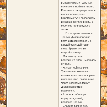
выпрямились и на ветках
появились зелёные листы.
Колючая лоза превратилась
в прекрасные розы.
Огромные тучи развеялись
и солнце засияло вновь. В
королевство вернулось
жизнь.
В это время появился
Трелин. Дилан лежал на
полу, истекая кровью и с
каждой секундой теряя
силы. Трелин тут же
подошёл к нему.
- Мы это сделали! -
воскликнул Дилан, морщась
от боли.
- Я знаю, мой мальчик.
Трелин снял мешочки с
посоха, приложил их к ране
и начал читать заклинание.
Через несколько минут
Дилан полностью
исцелился.
- А теперь тебе пора
вернуться домой, -
произнёс Трелин.
- Спасибо вам за всё,