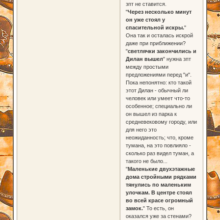
зпт не ставится.
"
Через несколько минут
он уже стоял у
спасительной искры.
"
Она так и осталась искрой
даже при приближении?
"
светлячки закончились и
Дилан вышел
" нужна зпт
между простыми
предложениями перед "и".
Пока непонятно: кто такой
этот Дилан - обычный ли
человек или умеет что-то
особенное; специально ли
он вышел из парка к
средневековому городу, или
для него это
неожиданность; что, кроме
тумана, на это повлияло -
сколько раз видел туман, а
такого не было...
"
Маленькие двухэтажные
дома стройными рядками
тянулись по маленьким
улочкам. В центре стоял
во всей красе огромный
замок.
" То есть, он
оказался уже за стенами?