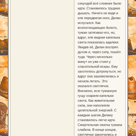
секундой всё сложнее было
идти. Становилось труднее
дышать. Ничего не видя и
еле передвигая ноги, Дилан
испугался. Как
всепоглощающее болото,
туман затягивал его, но,
вдруг, еле видная капелька
света показалась вдалеке.
Увидев её, Дилан воспрял
духом и, через силу, пошёл
туда. Через несколько
минут он уже стоял у
спасительной искры. Ему
захотелось дотронуться, но
вдруг она зашевелилась и
начала летать. Это
оказался светлячок.
Внезапно, всю туманную
гущу озарили капельки
света. Как живительная
сила, они наполняли
целительной энергией. С
каждым шагом Дилану
становилось легче идти.
Смертельная хватка тумана
слабела. В конце концов,
светлячки закончились и