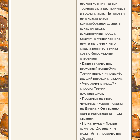
несколько минут двери
тронного зала распахнулись
и вошёл старик. На голове у
него красовалась
конусообразная шляпа, в
руках он держал
искривлённый посох с
какими-то мешочками на
нём, а на плече у него
сидела величественная
сова с белоснежным
оперением.
- Ваше высочество,
верховный волшебник
Трелин явился, - произнёс
идущий впереди стражник.
- Чего хочет милорд? -
спросил Трелин,
поклонившись.
- Посмотри на этого
человека, - король показал
на Дилана. - Он странно
одет и разговаривает тоже
странно.
- Ну-ка, ну-ка, - Трелин
осмотрел Дилана. - Не
может быть, пророчество
сбылось!