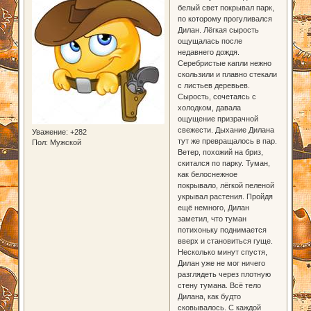
белый свет покрывал парк,
по которому прогуливался
Дилан. Лёгкая сырость
ощущалась после
недавнего дождя.
Серебристые капли нежно
скользили и плавно стекали
с листьев деревьев.
Сырость, сочетаясь с
холодком, давала
ощущение призрачной
свежести. Дыхание Дилана
Уважение:
+282
тут же превращалось в пар.
Пол:
Мужской
Ветер, похожий на бриз,
скитался по парку. Туман,
как белоснежное
покрывало, лёгкой пеленой
укрывал растения. Пройдя
ещё немного, Дилан
заметил, что туман
потихоньку поднимается
вверх и становиться гуще.
Несколько минут спустя,
Дилан уже не мог ничего
разглядеть через плотную
стену тумана. Всё тело
Дилана, как будто
сковывалось. С каждой