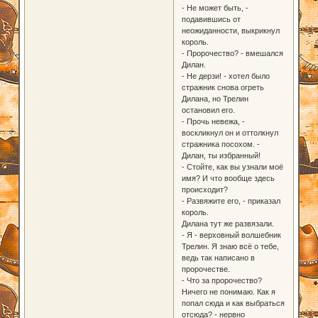
- Не может быть, -
подавившись от
неожиданности, выкрикнул
король.
- Пророчество? - вмешался
Дилан.
- Не дерзи! - хотел было
стражник снова огреть
Дилана, но Трелин
остановил его.
- Прочь невежа, -
воскликнул он и оттолкнул
стражника посохом. -
Дилан, ты избранный!
- Стойте, как вы узнали моё
имя? И что вообще здесь
происходит?
- Развяжите его, - приказал
король.
Дилана тут же развязали.
- Я - верховный волшебник
Трелин. Я знаю всё о тебе,
ведь так написано в
пророчестве.
- Что за пророчество?
Ничего не понимаю. Как я
попал сюда и как выбраться
отсюда? - нервно