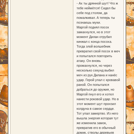
- Ах ты дрянной шут! Что ж
тебе неймётся! Сидел бы
себе под столом, да
помалкивал. А теперь ты
познаешь муки.
Маргой поднял посох
замахнулся, но в этот
момент Дилан отрубил
кинжал с конца посоха.
Тогда злой волшебник
превратил свой посох в меч
и попытался повторить
атаку. Он вновь
промахнулся, но через
несколько секунд выбил
меч из рук Дилана и нанёс
удар. Герой упал с кровавой
раной. Он попытался
добраться до оружия, но
Маргой пнул его и хотел
нанести роковой удар. Но в
этот момент шут пронзил
колдуна в самое сердце.
Тот упал замертво. Из него
вышла энергия которая тут
же изменила замок,
превратив его в обычный
домик, стволы деревьев