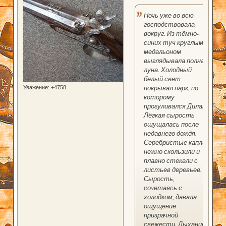
Ночь уже во всю
господствовала
вокруг. Из тёмно-
синих туч круглым
медальоном
выглядывала полная
луна. Холодный
белый свет
покрывал парк, по
Уважение:
+4758
которому
прогуливался Дилан.
Лёгкая сырость
ощущалась после
недавнего дождя.
Серебристые капли
нежно скользили и
плавно стекали с
листьев деревьев.
Сырость,
сочетаясь с
холодком, давала
ощущение
призрачной
свежести. Дыхание