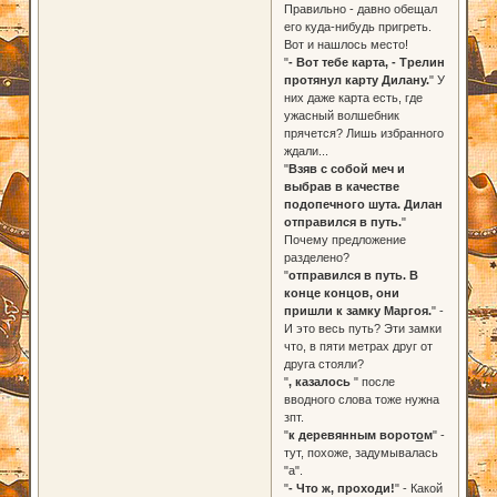
Правильно - давно обещал
его куда-нибудь пригреть.
Вот и нашлось место!
"
- Вот тебе карта, - Трелин
протянул карту Дилану.
" У
них даже карта есть, где
ужасный волшебник
прячется? Лишь избранного
ждали...
"
Взяв с собой меч и
выбрав в качестве
подопечного шута. Дилан
отправился в путь.
"
Почему предложение
разделено?
"
отправился в путь. В
конце концов, они
пришли к замку Маргоя.
" -
И это весь путь? Эти замки
что, в пяти метрах друг от
друга стояли?
"
, казалось
" после
вводного слова тоже нужна
зпт.
"
к деревянным ворот
о
м
" -
тут, похоже, задумывалась
"а".
"
- Что ж, проходи!
" - Какой