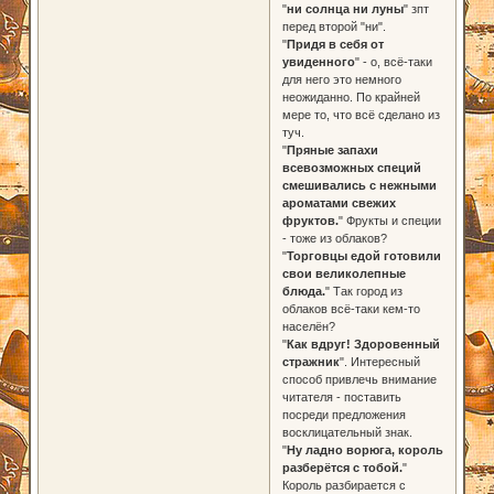
"
ни солнца ни луны
" зпт
перед второй "ни".
"
Придя в себя от
увиденного
" - о, всё-таки
для него это немного
неожиданно. По крайней
мере то, что всё сделано из
туч.
"
Пряные запахи
всевозможных специй
смешивались с нежными
ароматами свежих
фруктов.
" Фрукты и специи
- тоже из облаков?
"
Торговцы едой готовили
свои великолепные
блюда.
" Так город из
облаков всё-таки кем-то
населён?
"
Как вдруг! Здоровенный
стражник
". Интересный
способ привлечь внимание
читателя - поставить
посреди предложения
восклицательный знак.
"
Ну ладно ворюга, король
разберётся с тобой.
"
Король разбирается с