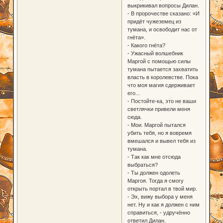
выкрикивал вопросы Дилан.
- В пророчестве сказано: «И
придёт чужеземец из
тумана, и освободит нас от
гнёта».
- Какого гнёта?
- Ужасный волшебник
Маргой с помощью силы
тумана пытается захватить
власть в королевстве. Пока
что моя магия сдерживает
его...
- Постойте-ка, это не ваши
светлячки привели меня
сюда.
- Мои. Маргой пытался
убить тебя, но я вовремя
вмешался и вывел тебя из
тумана.
- Так как мне отсюда
выбраться?
- Ты должен одолеть
Маргоя. Тогда я смогу
открыть портал в твой мир.
- Эх, вижу выбора у меня
нет. Ну и как я должен с ним
справиться, - удручённо
ответил Дилан.