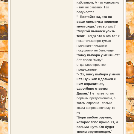
избранном. А что конкретно
- там не сказано. Так
получается.
"
- Постойте-ка, это не
ваши светлячки привели
меня сюда.
" это вопрос?
"
Маргой пытался убить
тебя
" - когда это было-то? Я
пока только про туман
прочитал - никакого
покушения не было ещё.
"
вижу выбора у меня нет.
"
Зпт после "вижу" -
отдельное простое
предложение.
"
- Эх, вижу выбора у меня
нет. Ну и как я должен с
ним справиться, -
удручённо ответил
Дилан.
" Нет, ответил он
первым предложением, а
затем спросил - только
знака вопроса почему-то
нет.
"
Бери любое оружие,
которое тебе нужно. О, и
возьми шута. Он будет
твоим оруженосцем.
"