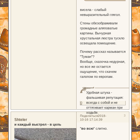
висела - слабый
невыразительный глягол.
Стены обезображивали
громадные аляповатые
картины. Вычурная
хрустальная люстра тускло
освещала помещение.
Почему рассказ называется
"Туман"?
Вообще, сказочка недурная,
но все же остается
ощущение, что скачем
галопом по европам.
Удобная штука -
фальшивая репутация:
всегда с собой и не
0
оттягивает карман при
ходьбе.
3
Поделиться
2018-
Shteler
10-16 17:14:39
и каждый выстрел - в цель
"
во всю
" слитно.