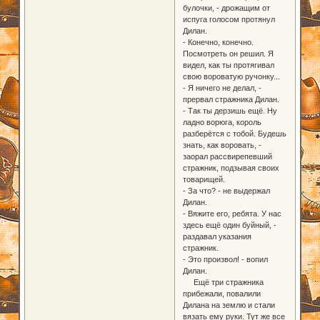
булочки, - дрожащим от
испуга голосом протянул
Дилан.
- Конечно, конечно.
Посмотреть он решил. Я
видел, как ты протягивал
свою вороватую ручонку...
- Я ничего не делал, -
прервал стражника Дилан.
- Так ты дерзишь ещё. Ну
ладно ворюга, король
разберётся с тобой. Будешь
знать, как воровать, -
заорал рассвирепевший
стражник, подзывая своих
товарищей.
- За что? - не выдержал
Дилан.
- Вяжите его, ребята. У нас
здесь ещё один буйный, -
раздавал указания
стражник.
- Это произвол! - вопил
Дилан.
Ещё три стражника
прибежали, повалили
Дилана на землю и стали
вязать ему руки. Тут же все