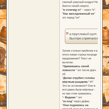
смелый ужасный колдун! Не
боится своей смерти.
"
в отличи
и
от
" - через "е".
"
Как заколдованный он
"
зпт перед "он".
а трусливый шут
быстро спрятался
Зачем столько пробелов и в
итоге новая строка посреди
предложения? Текст не
вычитан.
"
Удивившись своей
ловкости
" зпт после дпрч.
об.
"
Дилан отрубил головы
мёртвым рыцарям.
" И?
Это их остановило? Они ж
всё равно были мёртвые -
но при этом сражались.
"
- Видимо
" зпт.
"
из под
" через дефис.
"
Они поднялись на