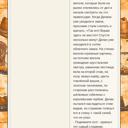
жители, которые были на
рынке отвлеклись от дел и
начали смотреть на это
правосудие. Когда Дилана
уже уводили в замок,
прохожие стали хлопать и
кричать: «Так его! Ворам
здесь не место!» Спустя
несколько минут Дилан уже
находился в холле
облачного замка. На стенах
висели огромные картины,
на потолке висела
громадная хрустальная
люстра, каменная лестница
вела на второй этаж, на
полу лежал ковёр, цвета
томлённой вишни, с
золотым тиснением, по
сторонам расстилались
шёлковые гобелены с
королевским гербом. Дилан
пытался насладиться этим
видом, но стражник толкнул
его в спину с такой силой,
что он упал.
- Поднимите его! - крикнул
тот самый стражник.