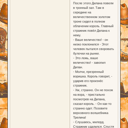
После этого Дилана повели
в тронный зал. Там в
середине на
величественном золотом
троне сидел в полном
облачении король. Главный
стражник повёл Дилана к
нему.
- Ваше величество! - он
низко поклонился - Этот
человек пытался своровать
булочки на рынке.
- Это ложь, ваше
величество! - завопил
Дилан.
- Молчи, презренный
воришка. Король говорит, -
ударив его произнёс
стражник.
- Хм, странно. Он не похож
на вора, - пристально
посмотрев на Дилана,
сказал король. - Он как-то
странно одет. Позовите
верховного волшебника
Трелина!
- Слушаюсь, милорд.
Стражник удалился. Спустя