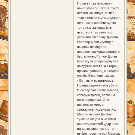
Но он тут же вскочил и
начал ловить шута. Спустя
несколько минут, он всё-
таки схватил шута и вдарил
ему такую пощёчину, что
тот сразу же пришёл в
чувство и так завопил,
указывая за спину Дилана.
Он обернулся и увидел
старика стоящего с
посохом, на конце которого
был кинжал. Тут же Дилан
взял шута и перевернулся
на другое место. А старик,
промахнувшись, с ехидной
улыбкой на лице сказал:
- Вот мы и встретились.
Пришло время тебя убить!
И он сделал серию ударов,
которую Дилан, встав на
ноги парировал. Они
несколько минут
сражались, но, внезапно,
Маргой пустил Дилану
туман в лицо и был готов
нанести роковой удар. Как
вдруг, выпрыгнул шут и
выбил посох из рук Маргоя.