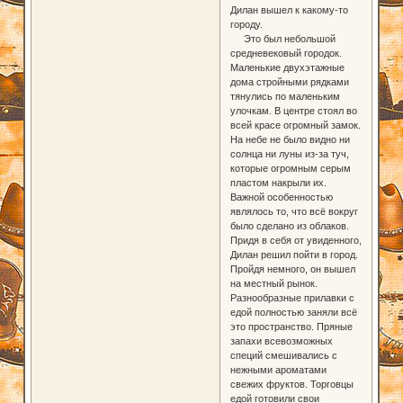
Дилан вышел к какому-то
городу.
Это был небольшой
средневековый городок.
Маленькие двухэтажные
дома стройными рядками
тянулись по маленьким
улочкам. В центре стоял во
всей красе огромный замок.
На небе не было видно ни
солнца ни луны из-за туч,
которые огромным серым
пластом накрыли их.
Важной особенностью
являлось то, что всё вокруг
было сделано из облаков.
Придя в себя от увиденного,
Дилан решил пойти в город.
Пройдя немного, он вышел
на местный рынок.
Разнообразные прилавки с
едой полностью заняли всё
это пространство. Пряные
запахи всевозможных
специй смешивались с
нежными ароматами
свежих фруктов. Торговцы
едой готовили свои