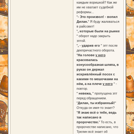
каждым воришкой? Как же
им не хватает судебной
реформы...
"
- Это произвол! - вопил
Дилан.
" Я буду жаловаться
в райсовет!
"
, которые были на рынке
" оборот надо закрыть
зптой.
"
, - ударив его
" зпт после
деепричастного оборота.
"
На голове
у него
красовалась
конусообразная шляпа, в
руках он держал
искривлённый посох с
какими-то мешочками на
нём, а на плече
у него
" -
повтор.
"
невежа,
" пропущена зпт
перед обращением.
"
Дилан, ты избранный!
"
Откуда он имя-то знает?
"
Я знаю всё о тебе, ведь
так написано в
пророчестве.
" То есть, в
пророчестве написано, что
Трелин всё знает об