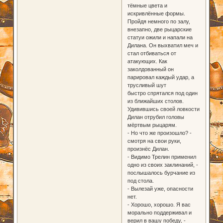
тёмные цвета и
искривлённые формы.
Пройдя немного по залу,
внезапно, две рыцарские
статуи ожили и напали на
Дилана. Он выхватил меч и
стал отбиваться от
атакующих. Как
заколдованный он
парировал каждый удар, а
трусливый шут
быстро спрятался под один
из ближайших столов.
Удивившись своей ловкости
Дилан отрубил головы
мёртвым рыцарям.
- Но что же произошло? -
смотря на свои руки,
произнёс Дилан.
- Видимо Трелин применил
одно из своих заклинаний, -
послышалось бурчание из
под стола.
- Вылезай уже, опасности
нет.
- Хорошо, хорошо. Я вас
морально поддерживал и
верил в вашу победу, -