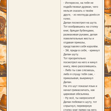
- Интересно, на тебя не
подействовал дурман, чего
нельзя сказать о твоём
друге, - из неоткуда донёсся
голос.
Дилан посмотрел на шута.
Тот взобравшись на стопку
книг, бряцая бубенцами,
размахивая руками, делая
повелительные жесты и
отдавая приказы,
представлял себя королём.
- Эй, приди в себя, - крикнул
Дилан шуту.
Тот презрительно
посмотрел на него и кинул
книгу, явно разозлившись.
- Либо ты сам слезаешь,
либо я спущу тебя сам, -
приказывая, выкрикнул
Дилан.
На это шут показал язык и
начал гримасничать, как
цирковая обезьянка.
- Ну всё, ты напросился!
Дилан побежал к шуту, тот
спрыгнул, перевернув
стопку книг прямо на него.