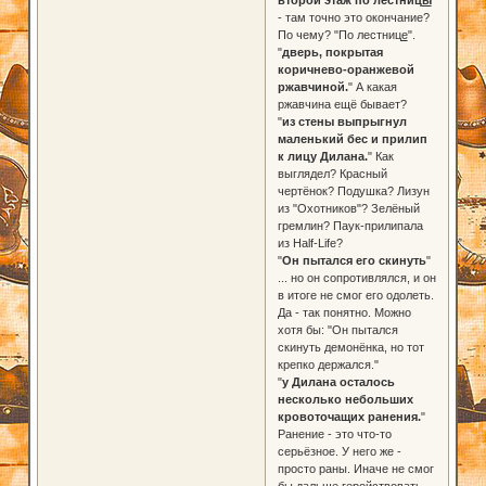
второй этаж по лестниц
ы
"
- там точно это окончание?
По чему? "По лестниц
е
".
"
дверь, покрытая
коричнево-оранжевой
ржавчиной.
" А какая
ржавчина ещё бывает?
"
из стены выпрыгнул
маленький бес и прилип
к лицу Дилана.
" Как
выглядел? Красный
чертёнок? Подушка? Лизун
из "Охотников"? Зелёный
гремлин? Паук-прилипала
из Half-Life?
"
Он пытался его скинуть
"
... но он сопротивлялся, и он
в итоге не смог его одолеть.
Да - так понятно. Можно
хотя бы: "Он пытался
скинуть демонёнка, но тот
крепко держался."
"
у Дилана осталось
несколько небольших
кровоточащих ранения.
"
Ранение - это что-то
серьёзное. У него же -
просто раны. Иначе не смог