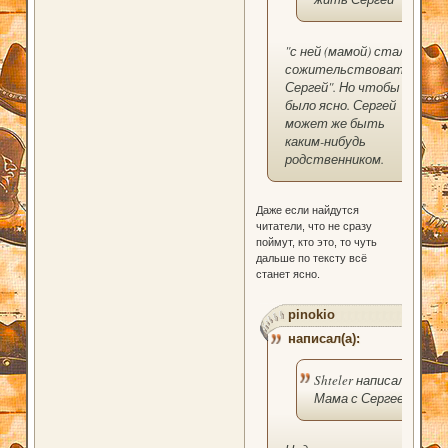
"с ней (мамой) стал
сожительствовать
Сергей". Но чтобы
было ясно. Сергей
может же быть
каким-нибудь
родственником.
Даже если найдутся
читатели, что не сразу
поймут, кто это, то чуть
дальше по тексту всё
станет ясно.
pinokio
написал(а):
Shteler написал(а):
Мама с Сергеем