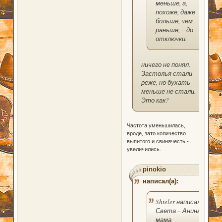
меньше, а,
похоже, даже
больше, чем
раньше, – до
отключки.
ничего не понял.
Застолья стали
реже, но бухать
меньше не стали.
Это как?
Частота уменьшилась,
вроде, зато количество
выпитого и свинячесть -
увеличились.
pinokio
написал(а):
Shteler написал(а):
Света – Анина
мама