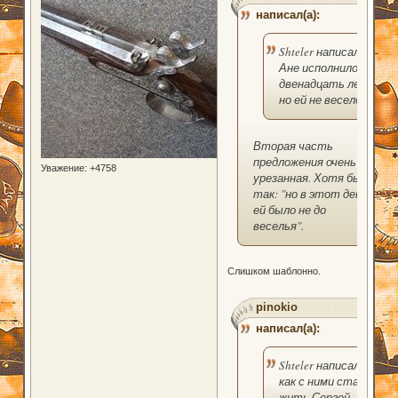
написал(а):
Shteler написал(а):
Ане исполнилось
двенадцать лет,
но ей не весело.
Вторая часть
предложения очень
Уважение:
+4758
урезанная. Хотя бы
так: "но в этот день
ей было не до
веселья".
Слишком шаблонно.
pinokio
написал(а):
Shteler написал(а):
как с ними стал
жить Сергей