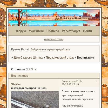
Форум
Участники
Правила
Регистрация
Войти
Активные темы
Привет, Гость!
Войдите
или
зарегистрируйтесь
.
»
Дом Старого Шляпа
»
Прозаический этаж
»
Воспитание
Страница:
1
2
3
»
Воспитание
1
Поделиться
2018-
Shteler
11-15 12:22:49
и каждый выстрел - в цель
В тексте возможны слова с
ярко выраженной
эмоциональной окраской.
Ане исполнилось