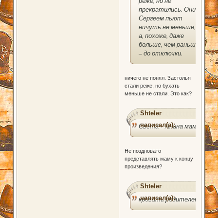
реже, но не
прекратились. Они с
Сергеем пьют
ничуть не меньше,
а, похоже, даже
больше, чем раньше,
– до отключки.
ничего не понял. Застолья
стали реже, но бухать
меньше не стали. Это как?
Shteler
написал(а):
Света – Анина мама
Не поздновато
представлять маму к концу
произведения?
Shteler
написал(а):
кровати родителей