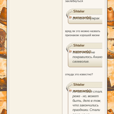
захлебнуться
Shteler
написал(а):
Вечный полумрак
вряд ли это можно назвать
признаком хорошей жизни
Shteler
написал(а):
Маме очень не
понравилось Анино
своеволие.
откуда это известно?
Shteler
написал(а):
Их застолья стали
реже - но, может
быть, дело в том,
что закончились
праздники. Стали