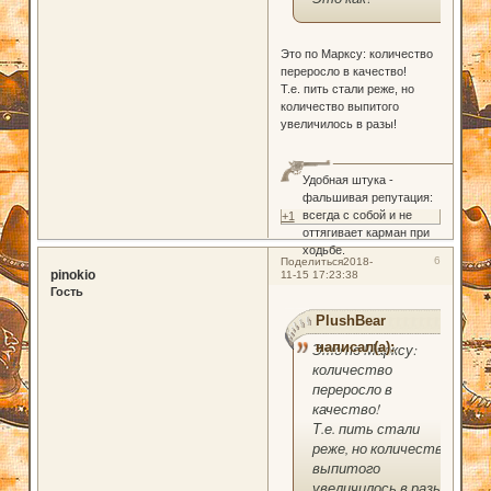
Это по Марксу: количество
переросло в качество!
Т.е. пить стали реже, но
количество выпитого
увеличилось в разы!
Удобная штука -
фальшивая репутация:
всегда с собой и не
+1
оттягивает карман при
ходьбе.
6
Поделиться
2018-
pinokio
11-15 17:23:38
Гость
PlushBear
написал(а):
Это по Марксу:
количество
переросло в
качество!
Т.е. пить стали
реже, но количество
выпитого
увеличилось в разы!