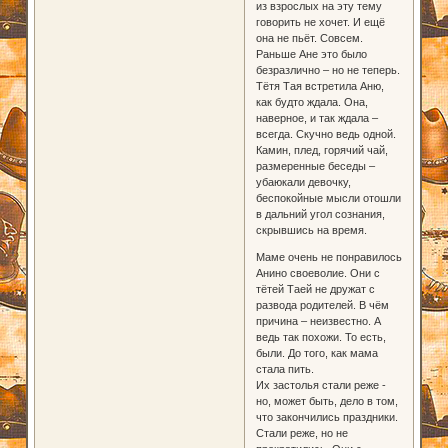
из взрослых на эту тему
говорить не хочет. И ещё
она не пьёт. Совсем.
Раньше Ане это было
безразлично – но не теперь.
Тётя Тая встретила Аню,
как будто ждала. Она,
наверное, и так ждала –
всегда. Скучно ведь одной.
Камин, плед, горячий чай,
размеренные беседы –
убаюкали девочку,
беспокойные мысли отошли
в дальний угол сознания,
скрывшись на время.
Маме очень не понравилось
Анино своеволие. Они с
тётей Таей не дружат с
развода родителей. В чём
причина – неизвестно. А
ведь так похожи. То есть,
были. До того, как мама
стала пить.
Их застолья стали реже -
но, может быть, дело в том,
что закончились праздники.
Стали реже, но не