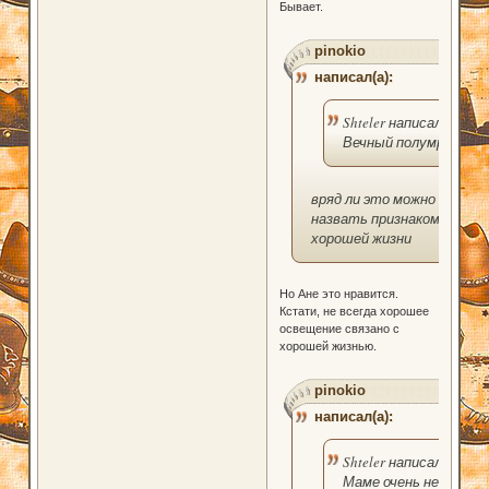
Бывает.
pinokio
написал(а):
Shteler написал(а):
Вечный полумрак
вряд ли это можно
назвать признаком
хорошей жизни
Но Ане это нравится.
Кстати, не всегда хорошее
освещение связано с
хорошей жизнью.
pinokio
написал(а):
Shteler написал(а):
Маме очень не