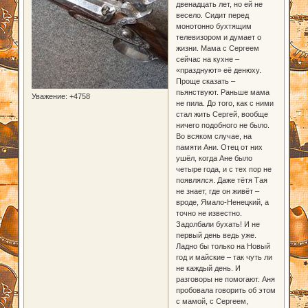
двенадцать лет, но ей не
весело. Сидит перед
монотонно бухтящим
телевизором и думает о
жизни. Мама с Сергеем
сейчас на кухне –
«празднуют» её денюху.
Проще сказать –
пьянствуют. Раньше мама
Уважение:
+4758
не пила. До того, как с ними
стал жить Сергей, вообще
ничего подобного не было.
Во всяком случае, на
памяти Ани. Отец от них
ушёл, когда Ане было
четыре года, и с тех пор не
появлялся. Даже тётя Тая
не знает, где он живёт –
вроде, Ямало-Ненецкий, а
точно не известно.
Задолбали бухать! И не
первый день ведь уже.
Ладно бы только на Новый
год и майские – так чуть ли
не каждый день. И
разговоры не помогают. Аня
пробовала говорить об этом
с мамой, с Сергеем,