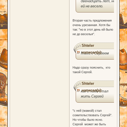
двенадцать лет, но
ей не весело.
Вторая часть предложения
очень урезанная. Хотя бы
так: "но в этот день ей было
не до веселья".
Shteler
написал(а):
Мама с Сергеем
Надо сразу пояснить, кто
такой Сергей.
Shteler
написал(а):
как с ними стал
жить Сергей
"с ней (мамой) стал
сожительствовать Сергей".
Но чтобы было ясно.
Сергей может же быть