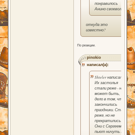
понравилось
Анино своеволие.
откуда это
известно?
По реакции.
pinokio
написал(а):
Shteler написал(а):
Их застолья
стали реже - но,
может быть,
дело в том, что
закончились
праздники. Стали
реже, но не
прекратились.
Они с Сергеем
пьют ничуть не