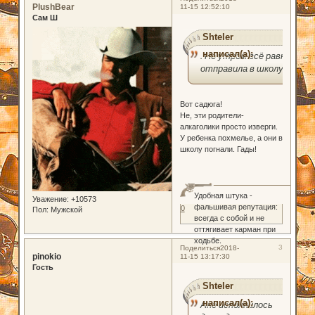
PlushBear
11-15 12:52:10
Сам Ш
Shteler
написал(а):
. Но утром всё равно
отправила в школу.
Вот садюга!
Не, эти родители-
алкаголики просто изверги.
У ребенка похмелье, а они в
школу погнали. Гады!
Удобная штука -
Уважение:
+10573
фальшивая репутация:
0
Пол:
Мужской
всегда с собой и не
оттягивает карман при
ходьбе.
3
Поделиться
2018-
pinokio
11-15 13:17:30
Гость
Shteler
написал(а):
Ане исполнилось