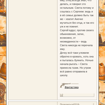
ему, отец всегда знал, что
делать, и говорил это
остальным. Света потому и
сошлась с Сергеем: ведь и
в её семье должно быть так
же – хватит Анечке
мучиться без отца, и так его
уж и не помнит.
Сергей вдруг, против своего
обыкновения, затих,
возможно, от
неожиданности – ведь
Света никогда не перечила
ему.
Дочку всё-таки уложили
обратно в кровать, хоть она
и пыталась буянить. Ночью
начала рыгать – Света
принесла тазик. Но утром
всё равно отправила в
школу.
Фантастика
+2
2
Поделиться
2018-