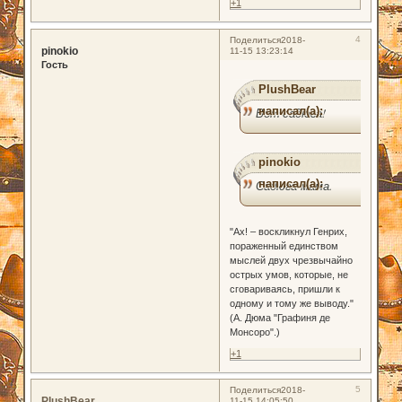
+1
4
Поделиться
2018-
pinokio
11-15 13:23:14
Гость
PlushBear
написал(а):
Вот садюга!
pinokio
написал(а):
Садюга-мама.
"Ах! – воскликнул Генрих,
пораженный единством
мыслей двух чрезвычайно
острых умов, которые, не
сговариваясь, пришли к
одному и тому же выводу."
(А. Дюма "Графиня де
Монсоро".)
+1
5
Поделиться
2018-
PlushBear
11-15 14:05:50