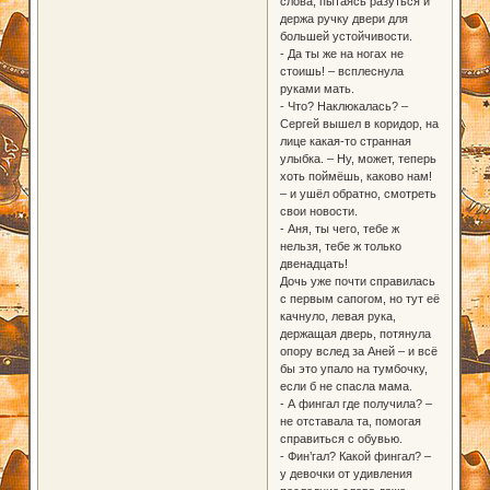
слова, пытаясь разуться и
держа ручку двери для
большей устойчивости.
- Да ты же на ногах не
стоишь! – всплеснула
руками мать.
- Что? Наклюкалась? –
Сергей вышел в коридор, на
лице какая-то странная
улыбка. – Ну, может, теперь
хоть поймёшь, каково нам!
– и ушёл обратно, смотреть
свои новости.
- Аня, ты чего, тебе ж
нельзя, тебе ж только
двенадцать!
Дочь уже почти справилась
с первым сапогом, но тут её
качнуло, левая рука,
держащая дверь, потянула
опору вслед за Аней – и всё
бы это упало на тумбочку,
если б не спасла мама.
- А фингал где получила? –
не отставала та, помогая
справиться с обувью.
- Фин’гал? Какой фингал? –
у девочки от удивления