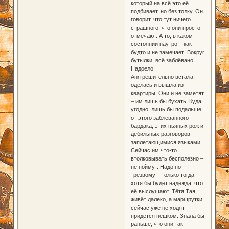
который на всё это её
подбивает, но без толку. Он
говорит, что тут ничего
страшного, что они просто
отмечают. А то, в каком
состоянии наутро – как
будто и не замечает! Вокруг
бутылки, всё заблёвано…
Надоело!
Аня решительно встала,
оделась и вышла из
квартиры. Они и не заметят
– им лишь бы бухать. Куда
угодно, лишь бы подальше
от этого заблёванного
бардака, этих пьяных рож и
дебильных разговоров
заплетающимися языками.
Сейчас им что-то
втолковывать бесполезно –
не поймут. Надо по-
трезвому – только тогда
хотя бы будет надежда, что
её выслушают. Тётя Тая
живёт далеко, а маршрутки
сейчас уже не ходят –
придётся пешком. Знала бы
раньше, что они так