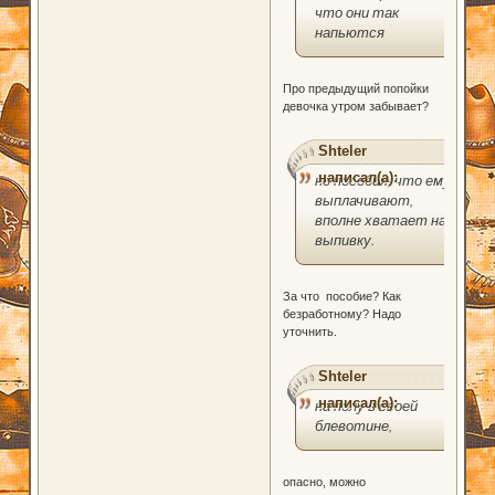
что они так
напьются
Про предыдущий попойки
девочка утром забывает?
Shteler
написал(а):
но пособия, что ему
выплачивают,
вполне хватает на
выпивку.
За что пособие? Как
безработному? Надо
уточнить.
Shteler
написал(а):
на полу в своей
блевотине,
опасно, можно