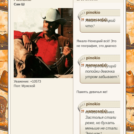
Сам Ш
pinokio
написал(а):
Ямало-Ненецкий
что?
Ямало-Ненецкий всё! Это
не география, это диагноз
pinokio
написал(а):
Про предыдущий
попойки девочка
утром забывает?
Уважение:
+10573
Пол:
Мужской
Память девичья же!
pinokio
написал(а):
ничего не понял.
Застолья стали
реже, но бухать
меньше не стали.
Это как?