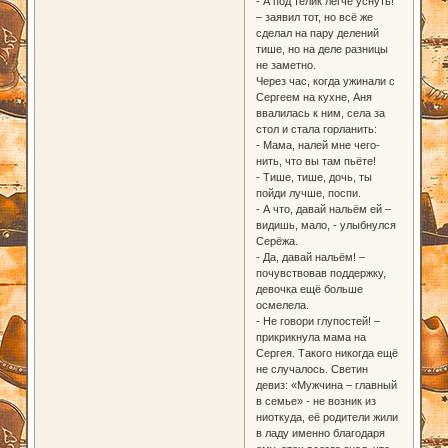
- А под телик легче уснуть!
– заявил тот, но всё же
сделал на пару делений
тише, но на деле разницы
не заметно.
Через час, когда ужинали с
Сергеем на кухне, Аня
ввалилась к ним, села за
стол и стала горланить:
- Мама, налей мне чего-
нить, что вы там пьёте!
- Тише, тише, дочь, ты
пойди лучше, поспи.
- А что, давай нальём ей –
видишь, мало, - улыбнулся
Серёжа.
- Да, давай нальём! –
почувствовав поддержку,
девочка ещё больше
осмелела.
- Не говори глупостей! –
прикрикнула мама на
Сергея. Такого никогда ещё
не случалось. Светин
девиз: «Мужчина – главный
в семье» - не возник из
ниоткуда, её родители жили
в ладу именно благодаря