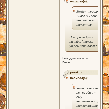
написал(а):
Shteler написал(а):
Знала бы раньше,
что они так
напьются
Про предыдущий
попойки девочка
утром забывает?
Не подумала просто.
Бывает.
pinokio
написал(а):
Shteler написал(а):
но пособия, что
ему
выплачивают,
вполне хватает