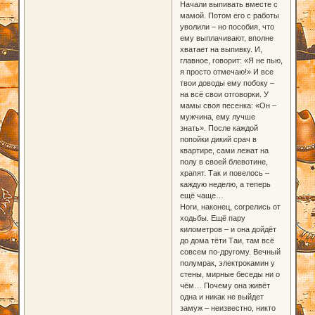
Начали выпивать вместе с
мамой. Потом его с работы
уволили – но пособия, что
ему выплачивают, вполне
хватает на выпивку. И,
главное, говорит: «Я не пью,
я просто отмечаю!» И все
твои доводы ему побоку –
на всё свои отговорки. У
мамы своя песенка: «Он –
мужчина, ему лучше
знать». После каждой
попойки дикий срач в
квартире, сами лежат на
полу в своей блевотине,
храпят. Так и повелось –
каждую неделю, а теперь
ещё чаще…
Ноги, наконец, согрелись от
ходьбы. Ещё пару
километров – и она дойдёт
до дома тёти Таи, там всё
совсем по-другому. Вечный
полумрак, электрокамин у
стены, мирные беседы ни о
чём… Почему она живёт
одна и никак не выйдет
замуж – неизвестно, никто