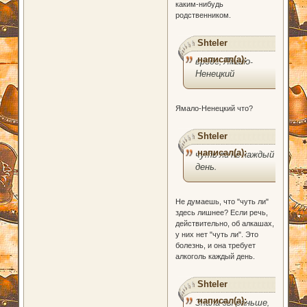
каким-нибудь
родственником.
Shteler
написал(а):
вроде, Ямало-
Ненецкий
Ямало-Ненецкий что?
Shteler
написал(а):
чуть ли не каждый
день.
Не думаешь, что "чуть ли"
здесь лишнее? Если речь,
действительно, об алкашах,
у них нет "чуть ли". Это
болезнь, и она требует
алкоголь каждый день.
Shteler
написал(а):
Знала бы раньше,