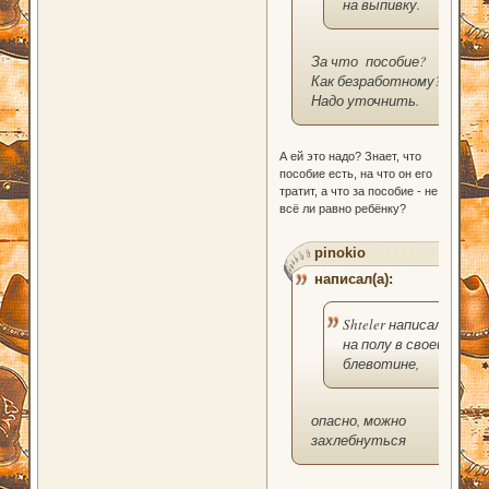
на выпивку.
За что пособие?
Как безработному?
Надо уточнить.
А ей это надо? Знает, что
пособие есть, на что он его
тратит, а что за пособие - не
всё ли равно ребёнку?
pinokio
написал(а):
Shteler написал(а):
на полу в своей
блевотине,
опасно, можно
захлебнуться