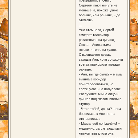
прекратились. Они с
Сергеем пьют ничуть не
меньше, а, похоже, даже
больше, чем раньше, – до
отключки.
…
Уже стемнело, Сергей
смотрит телевизор,
разлегшись на диване,
Света – Анина мама –
готовит что-то на кухне.
Открывается дверь,
заходит Аня, хотя со школы
всегда приходила гораздо
раньше.
- Аня, ты где была? – мама
вышла в коридор
поинтересоваться, но
споткнулась на полуслове.
Распухшее Анино лицо и
фингал под глазом ввели в
ступор.
- Что с тобой, дочка? – она
бросилась к Ане, но та
отстранилась.
- Ма’ма, усё ног’малёно! –
медленно, заплетающимся
языком вывалила она