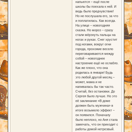
напьются – ещё после
школы бы поехала к ней. И
ведь было предчувствие!
Но не послушала его, за что
и поплатилась. Как всегда.
На улице – новогодняя
сказка. Но мороз – сразу
стали мёрзнуть пальцы на
ногах и руках. Снег хрустит
под ногами, вокруг огни
города, прохожие весело
переговариваются между
собой – новогоднее
настроение ещё не ослабло.
Как же плохо, что она
родилась в январе! Будь
это любой другой месяц –
может, мама и не
напивалась бы так часто.
Считай, без остановки. До
Сергея было лучше. Но это
её заклинание «В доме
должен быть мужчина» в
итоге возымело эффект –
он появился. Поначалу
было неплохо, но Аня стала
замечать, что он приходит с
работы домой нетрезвый.