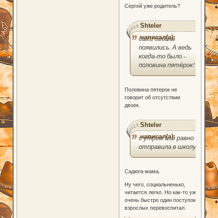
Сергей уже родитель?
Shteler
написал(а):
даже двойки
появились. А ведь
когда-то было –
половина пятёрок!
Половина пятерок не
говорит об отсутствии
двоек.
Shteler
написал(а):
о утром всё равно
отправила в школу.
Садюга-мама.
Ну чего, социальненько,
читается легко. Но как-то уж
очень быстро один поступок
взрослых перевоспитал.