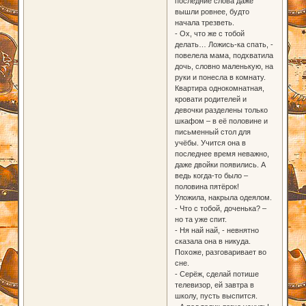
последние слова даже
вышли ровнее, будто
начала трезветь.
- Ох, что же с тобой
делать… Ложись-ка спать, -
повелела мама, подхватила
дочь, словно маленькую, на
руки и понесла в комнату.
Квартира однокомнатная,
кровати родителей и
девочки разделены только
шкафом – в её половине и
письменный стол для
учёбы. Учится она в
последнее время неважно,
даже двойки появились. А
ведь когда-то было –
половина пятёрок!
Уложила, накрыла одеялом.
- Что с тобой, доченька? –
но та уже спит.
- Ня най най, - невнятно
сказала она в никуда.
Похоже, разговаривает во
сне.
- Серёж, сделай потише
телевизор, ей завтра в
школу, пусть выспится.