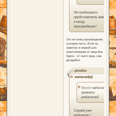
Не поздновато
представлять маму
к концу
произведения?
Это не конец произведения,
а вторая часть. Если ты
заметил, в первой шло
повествование от лица Ани.
Здесь - от чьего лица, сам
догадайся.
pinokio
написал(а):
Shteler написал(а):
кровати
родителей
Сергей уже
родитель?