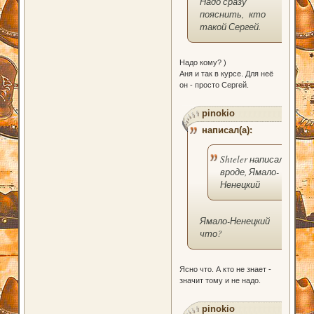
Надо сразу
пояснить, кто
такой Сергей.
Надо кому? )
Аня и так в курсе. Для неё
он - просто Сергей.
pinokio
написал(а):
Shteler написал(а):
вроде, Ямало-
Ненецкий
Ямало-Ненецкий
что?
Ясно что. А кто не знает -
значит тому и не надо.
pinokio