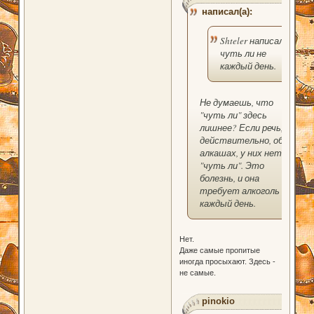
написал(а):
Shteler написал(а):
чуть ли не
каждый день.
Не думаешь, что
"чуть ли" здесь
лишнее? Если речь,
действительно, об
алкашах, у них нет
"чуть ли". Это
болезнь, и она
требует алкоголь
каждый день.
Нет.
Даже самые пропитые
иногда просыхают. Здесь -
не самые.
pinokio