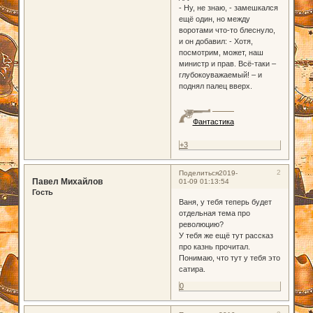
- Ну, не знаю, - замешкался
ещё один, но между
воротами что-то блеснуло,
и он добавил: - Хотя,
посмотрим, может, наш
министр и прав. Всё-таки –
глубокоуважаемый! – и
поднял палец вверх.
Фантастика
+3
2
Поделиться
2019-
Павел Михайлов
01-09 01:13:54
Гость
Ваня, у тебя теперь будет
отдельная тема про
революцию?
У тебя же ещё тут рассказ
про казнь прочитал.
Понимаю, что тут у тебя это
сатира.
0