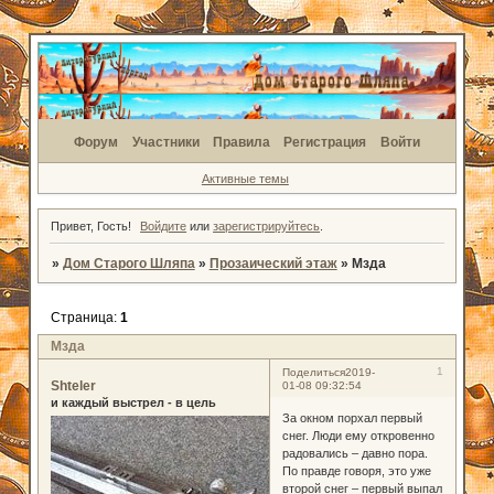
Форум
Участники
Правила
Регистрация
Войти
Активные темы
Привет, Гость!
Войдите
или
зарегистрируйтесь
.
»
Дом Старого Шляпа
»
Прозаический этаж
»
Мзда
Страница:
1
Мзда
1
Поделиться
2019-
Shteler
01-08 09:32:54
и каждый выстрел - в цель
За окном порхал первый
снег. Люди ему откровенно
радовались – давно пора.
По правде говоря, это уже
второй снег – первый выпал