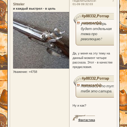
3
Поделиться
2019-
Shteler
01-09 09:32:03
и каждый выстрел - в цель
#p88332,Ротгар
написал(а):
у тебя теперь
будет отдельная
тема про
революцию?
Да, у меня на эту тему на
данный момент четыре
рассказа. Этот - в качестве
предисловия.
Уважение:
+4758
#p88332,Ротгар
написал(а):
Понимаю, что тут у
тебя это сатира.
Ну и как?
Фантастика