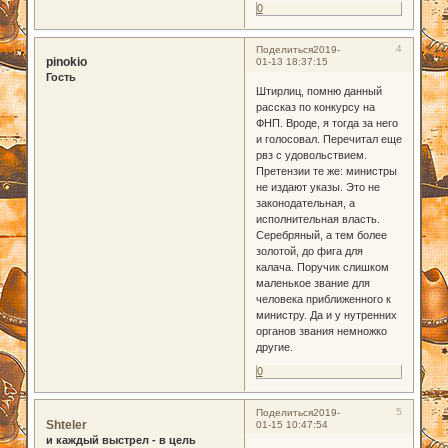
0
4
Поделиться
2019-
pinokio
01-13 18:37:15
Гость
Штирлиц, помню данный
рассказ по конкурсу на
ФНП. Вроде, я тогда за него
и голосовал. Перечитал еще
рвз с удовольствием.
Претензии те же: министры
не издают указы. Это не
законодательная, а
исполнительная власть.
Серебряный, а тем более
золотой, до фига для
калача. Поручик слишком
маленькое звание для
человека приближенного к
министру. Да и у нутренних
органов звания немножко
другие.
0
5
Поделиться
2019-
Shteler
01-15 10:47:54
и каждый выстрел - в цель