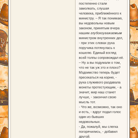
постепенно стали
замолкать, слушая
человека, приближённого к
министру. – Я так понимаю,
вы недовольны новым
законом, принятым вчера
нашим
глубокоуважаемым
министром внутренних дел,
- при этих словах рука
поручика потянулась к
кошелю. Единый взгляд
всей толпы сопровождал её.
– Ну а вы подумали о том,
что не так уж это и плохо?
Мздоимство теперь будет
пресекаться на корню, -
рука служивого раздавала
монеты протестующим, - а
значит, мир наш станет
лучше, - закончил свою
мысль тот.
- Что же, возможно, так оно
и есть, - вдруг подал голос
один из бывших
недовольных.
- Да, пожалуй, мы слегка
погорячились, - добавил
другой.