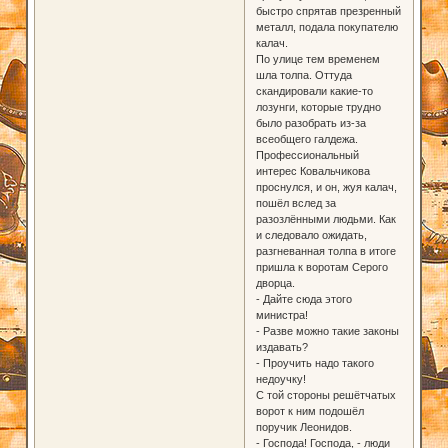
быстро спрятав презренный
металл, подала покупателю
калач.
По улице тем временем
шла толпа. Оттуда
скандировали какие-то
лозунги, которые трудно
было разобрать из-за
всеобщего галдежа.
Профессиональный
интерес Ковальчикова
проснулся, и он, жуя калач,
пошёл вслед за
разозлёнными людьми. Как
и следовало ожидать,
разгневанная толпа в итоге
пришла к воротам Серого
дворца.
- Дайте сюда этого
министра!
- Разве можно такие законы
издавать?
- Проучить надо такого
недоучку!
С той стороны решётчатых
ворот к ним подошёл
поручик Леонидов.
- Господа! Господа, - люди