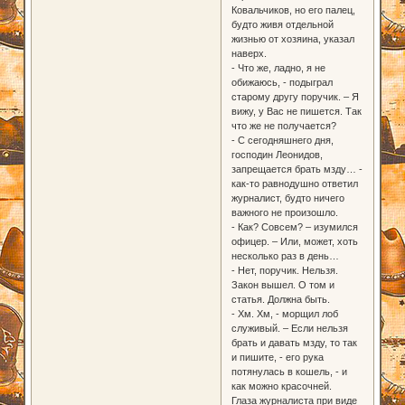
Ковальчиков, но его палец,
будто живя отдельной
жизнью от хозяина, указал
наверх.
- Что же, ладно, я не
обижаюсь, - подыграл
старому другу поручик. – Я
вижу, у Вас не пишется. Так
что же не получается?
- С сегодняшнего дня,
господин Леонидов,
запрещается брать мзду… -
как-то равнодушно ответил
журналист, будто ничего
важного не произошло.
- Как? Совсем? – изумился
офицер. – Или, может, хоть
несколько раз в день…
- Нет, поручик. Нельзя.
Закон вышел. О том и
статья. Должна быть.
- Хм. Хм, - морщил лоб
служивый. – Если нельзя
брать и давать мзду, то так
и пишите, - его рука
потянулась в кошель, - и
как можно красочней.
Глаза журналиста при виде