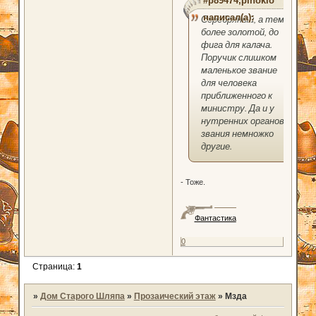
#p89474,pinokio
написал(а):
Серебряный, а тем
более золотой, до
фига для калача.
Поручик слишком
маленькое звание
для человека
приближенного к
министру. Да и у
нутренних органов
звания немножко
другие.
- Тоже.
Фантастика
0
Страница:
1
»
Дом Старого Шляпа
»
Прозаический этаж
»
Мзда