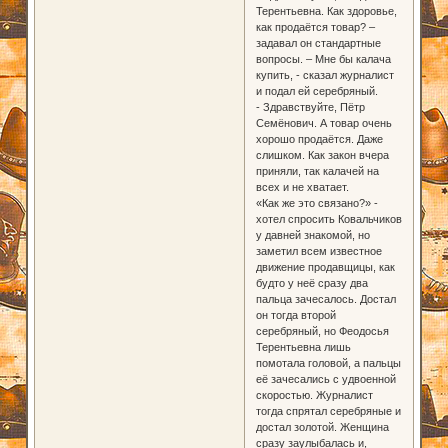
Терентьевна. Как здоровье,
как продаётся товар? –
задавал он стандартные
вопросы. – Мне бы калача
купить, - сказал журналист
и подал ей серебряный.
- Здравствуйте, Пётр
Семёнович. А товар очень
хорошо продаётся. Даже
слишком. Как закон вчера
приняли, так калачей на
всех и не хватает.
«Как же это связано?» -
хотел спросить Ковальчиков
у давней знакомой, но
заметил всем известное
движение продавщицы, как
будто у неё сразу два
пальца зачесалось. Достал
он тогда второй
серебряный, но Феодосья
Терентьевна лишь
помотала головой, а пальцы
её зачесались с удвоенной
скоростью. Журналист
тогда спрятал серебряные и
достал золотой. Женщина
сразу заулыбалась и,