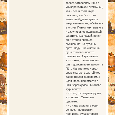
золота загорелись. Ещё с
университетской скамьи он,
как и все в этом мире,
выяснил, что без этого
никак: не будешь давать
мзду – ничего не добьёшься
в жизни. Потом, отучившись
и заручившись поддержкой
влиятельных людей, понял
он и второе правило
выживания: не будешь
брать мзду – не сможешь
существовать просто
физически. А тут вышел
этот закон, о котором как
раз и должен всем доложить
Пётр Ковальчиков через
свою статью. Золотой уже
давно грелся за поясом, а
идея, поданная вместе с
ним, зарождалась в голове
журналиста.
- Что же, господин поручик,
это можно. Сказали –
сделаем.
- Но надо выяснить один
вопрос, - продолжил
Леонидов, рука которого