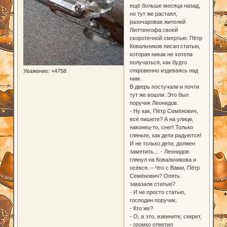
ещё больше месяца назад,
но тут же растаял,
разочаровав жителей
Люттенгофа своей
скоротечной смертью. Пётр
Ковальчиков писал статью,
которая никак не хотела
получаться, как будто
откровенно издеваясь над
Уважение:
+4758
ним.
В дверь постучали и почти
тут же вошли. Это был
поручик Леонидов.
- Ну как, Пётр Семёнович,
всё пишете? А на улице,
наконец-то, снег! Только
гляньте, как дети радуются!
И не только дети, должен
заметить… - Леонидов
глянул на Ковальчикова и
осёкся. – Что с Вами, Пётр
Семёнович? Опять
заказали статью?
- И не просто статью,
господин поручик.
- Кто же?
- О, а это, извините, секрет,
- громко ответил