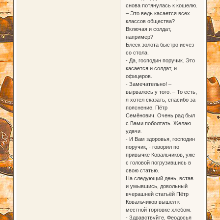
снова потянулась к кошелю.
– Это ведь касается всех
классов общества?
Включая и солдат,
например?
Блеск золота быстро исчез
со стола.
- Да, господин поручик. Это
касается и солдат, и
офицеров.
- Замечательно! –
вырвалось у того. – То есть,
я хотел сказать, спасибо за
пояснение, Пётр
Семёнович. Очень рад был
с Вами поболтать. Желаю
удачи.
- И Вам здоровья, господин
поручик, - говорил по
привычке Ковальчиков, уже
с головой погрузившись в
свою статью.
На следующий день, встав
и умывшись, довольный
вчерашней статьёй Пётр
Ковальчиков вышел к
местной торговке хлебом.
- Здравствуйте, Феодосья