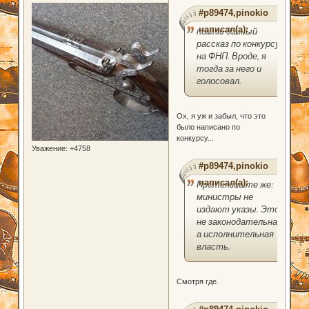
#p89474,pinokio
написал(а):
помню данный
рассказ по конкурсу
на ФНП. Вроде, я
тогда за него и
голосовал.
Ох, я уж и забыл, что это
было написано по
конкурсу...
Уважение:
+4758
#p89474,pinokio
написал(а):
Претензии те же:
министры не
издают указы. Это
не законодательная,
а исполнительная
власть.
Смотря где.